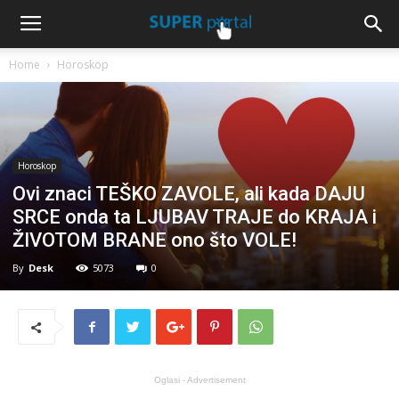
Home
Horoskop
Horoskop
Ovi znaci TEŠKO ZAVOLE, ali kada DAJU
SRCE onda ta LJUBAV TRAJE do KRAJA i
ŽIVOTOM BRANE ono što VOLE!
By
Desk
5073
0
Oglasi - Advertisement