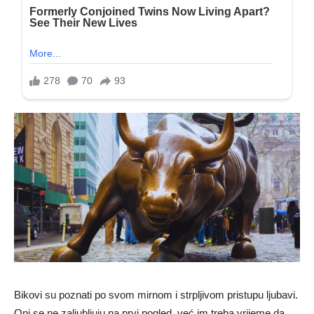
Bikovi su poznati po svom mirnom i strpljivom pristupu ljubavi.
Oni se ne zaljubljuju na prvi pogled, već im treba vrijeme da