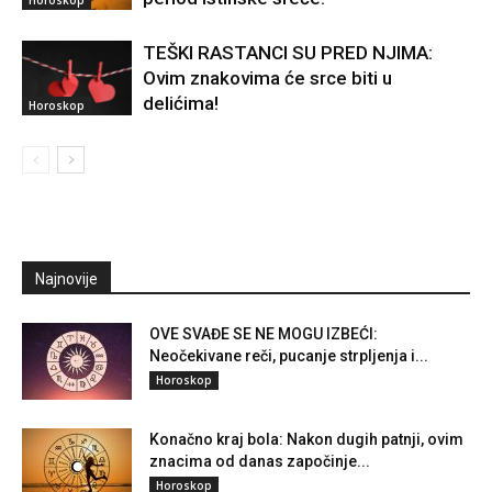
Horoskop
TEŠKI RASTANCI SU PRED NJIMA:
Ovim znakovima će srce biti u
delićima!
Horoskop
Najnovije
OVE SVAĐE SE NE MOGU IZBEĆI:
Neočekivane reči, pucanje strpljenja i...
Horoskop
Konačno kraj bola: Nakon dugih patnji, ovim
znacima od danas započinje...
Horoskop