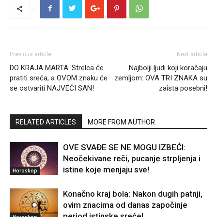
Previous article
Next article
DO KRAJA MARTA: Strelca će
Najbolji ljudi koji koračaju
pratiti sreća, a OVOM znaku će
zemljom: OVA TRI ZNAKA su
se ostvariti NAJVEĆI SAN!
zaista posebni!
RELATED ARTICLES
MORE FROM AUTHOR
OVE SVAĐE SE NE MOGU IZBEĆI:
Neočekivane reči, pucanje strpljenja i
istine koje menjaju sve!
Horoskop
Konačno kraj bola: Nakon dugih patnji,
ovim znacima od danas započinje
period istinske sreće!