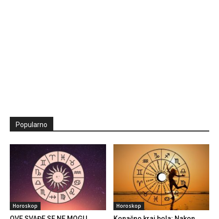
Popularno
Horoskop
Horoskop
OVE SVAĐE SE NE MOGU
Konačno kraj bola: Nakon