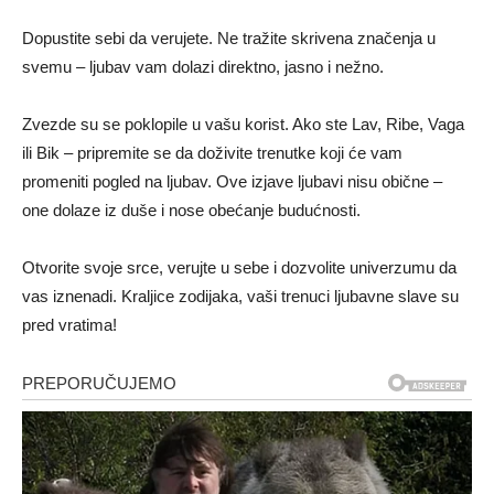
Dopustite sebi da verujete. Ne tražite skrivena značenja u
svemu – ljubav vam dolazi direktno, jasno i nežno.
Zvezde su se poklopile u vašu korist. Ako ste Lav, Ribe, Vaga
ili Bik – pripremite se da doživite trenutke koji će vam
promeniti pogled na ljubav. Ove izjave ljubavi nisu obične –
one dolaze iz duše i nose obećanje budućnosti.
Otvorite svoje srce, verujte u sebe i dozvolite univerzumu da
vas iznenadi. Kraljice zodijaka, vaši trenuci ljubavne slave su
pred vratima!