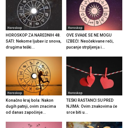
Horoskop
Horoskop
HOROSKOP ZA NAREDNIH 48.
OVE SVAĐE SE NE MOGU
SATI: Nekome ljubav iz snova,
IZBEĆI: Neočekivane reči,
drugima teški...
pucanje strpljenja i...
Horoskop
Horoskop
Konačno kraj bola: Nakon
TEŠKI RASTANCI SU PRED
dugih patnji, ovim znacima
NJIMA: Ovim znakovima će
od danas započinje...
srce biti u...