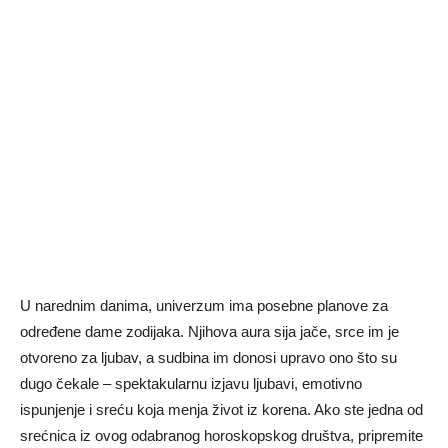
U narednim danima, univerzum ima posebne planove za
određene dame zodijaka. Njihova aura sija jače, srce im je
otvoreno za ljubav, a sudbina im donosi upravo ono što su
dugo čekale – spektakularnu izjavu ljubavi, emotivno
ispunjenje i sreću koja menja život iz korena. Ako ste jedna od
srećnica iz ovog odabranog horoskopskog društva, pripremite