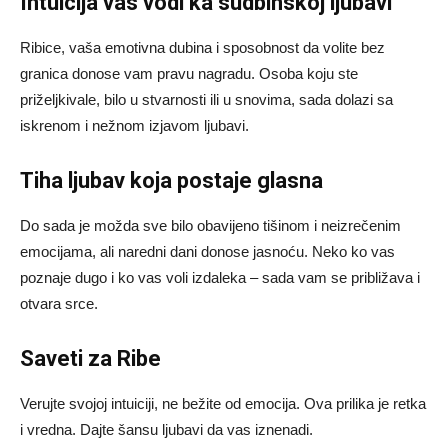
Intuicija vas vodi ka sudbinskoj ljubavi
Ribice, vaša emotivna dubina i sposobnost da volite bez
granica donose vam pravu nagradu. Osoba koju ste
priželjkivale, bilo u stvarnosti ili u snovima, sada dolazi sa
iskrenom i nežnom izjavom ljubavi.
Tiha ljubav koja postaje glasna
Do sada je možda sve bilo obavijeno tišinom i neizrečenim
emocijama, ali naredni dani donose jasnoću. Neko ko vas
poznaje dugo i ko vas voli izdaleka – sada vam se približava i
otvara srce.
Saveti za Ribe
Verujte svojoj intuiciji, ne bežite od emocija. Ova prilika je retka
i vredna. Dajte šansu ljubavi da vas iznenadi.