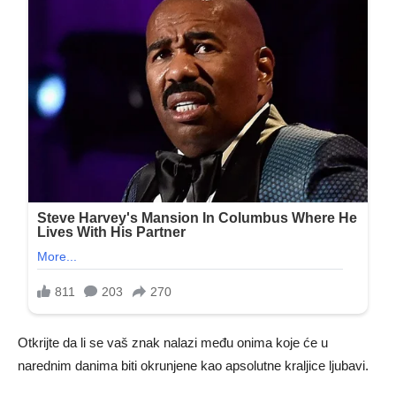
Otkrijte da li se vaš znak nalazi među onima koje će u
narednim danima biti okrunjene kao apsolutne kraljice ljubavi.