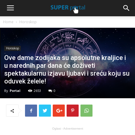
Home
Horoskop
Horoskop
Ove dame zodijaka su apsolutne kraljice i
u narednih par dana će doživeti
spektakularnu izjavu ljubavi i sreću koju su
oduvek želele!
By
Portal
2653
0
Oglasi - Advertisement