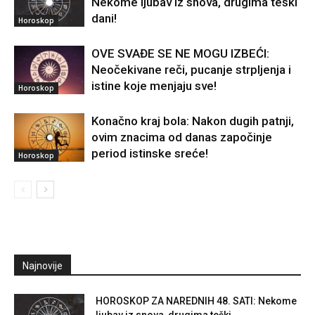
Nekome ljubav iz snova, drugima teški
dani!
Horoskop
OVE SVAĐE SE NE MOGU IZBEĆI:
Neočekivane reči, pucanje strpljenja i
istine koje menjaju sve!
Horoskop
Konačno kraj bola: Nakon dugih patnji,
ovim znacima od danas započinje
period istinske sreće!
Horoskop
Najnovije
HOROSKOP ZA NAREDNIH 48. SATI: Nekome