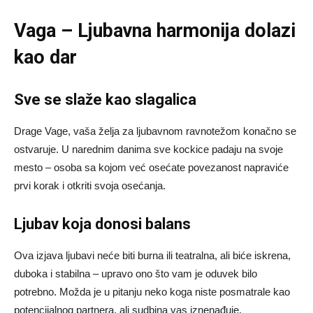
Vaga – Ljubavna harmonija dolazi
kao dar
Sve se slaže kao slagalica
Drage Vage, vaša želja za ljubavnom ravnotežom konačno se
ostvaruje. U narednim danima sve kockice padaju na svoje
mesto – osoba sa kojom već osećate povezanost napraviće
prvi korak i otkriti svoja osećanja.
Ljubav koja donosi balans
Ova izjava ljubavi neće biti burna ili teatralna, ali biće iskrena,
duboka i stabilna – upravo ono što vam je oduvek bilo
potrebno. Možda je u pitanju neko koga niste posmatrale kao
potencijalnog partnera, ali sudbina vas iznenađuje.