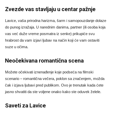
Zvezde vas stavljaju u centar pažnje
Lavice, vaša prirodna harizma, šarm i samopouzdanje dolaze
do punog izražaja. U narednim danima, partner (ili osoba koja
vas već duže vreme posmatra iz senke) prikupiće svu
hrabrost da vam izjavi ljubav na način koji će vam ostaviti
suze u očima.
Neočekivana romantična scena
Možete očekivati iznenađenje koje podseća na filmski
scenario – romantična večera, poklon sa značenjem, možda
čak i izjava ljubavi pred publikom. Ovo je trenutak kada ćete
jasno shvatiti da ste voljene onako kako ste oduvek želele.
Saveti za Lavice