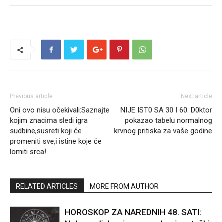
Previous article
Next article
Oni ovo nisu očekivali:Saznajte
NIJE IST0 SA 30 I 60: D0ktor
kojim znacima sledi igra
pokazao tabelu normalnog
sudbine,susreti koji će
krvnog pritiska za vaše godine
promeniti sve,i istine koje će
lomiti srca!
RELATED ARTICLES
MORE FROM AUTHOR
HOROSKOP ZA NAREDNIH 48. SATI: