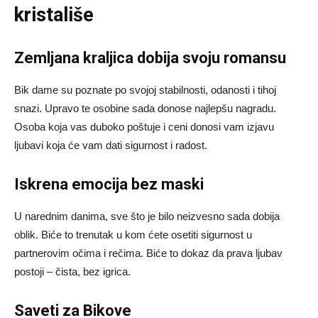
kristališe
Zemljana kraljica dobija svoju romansu
Bik dame su poznate po svojoj stabilnosti, odanosti i tihoj
snazi. Upravo te osobine sada donose najlepšu nagradu.
Osoba koja vas duboko poštuje i ceni donosi vam izjavu
ljubavi koja će vam dati sigurnost i radost.
Iskrena emocija bez maski
U narednim danima, sve što je bilo neizvesno sada dobija
oblik. Biće to trenutak u kom ćete osetiti sigurnost u
partnerovim očima i rečima. Biće to dokaz da prava ljubav
postoji – čista, bez igrica.
Saveti za Bikove