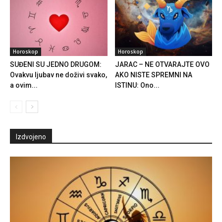
Horoskop
Horoskop
SUĐENI SU JEDNO DRUGOM:
JARAC – NE OTVARAJTE OVO
Ovakvu ljubav ne doživi svako,
AKO NISTE SPREMNI NA
a ovim...
ISTINU: Ono...
Izdvojeno