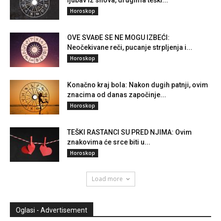
ljubav iz snova, drugima teški...
Horoskop
OVE SVAĐE SE NE MOGU IZBEĆI:
Neočekivane reči, pucanje strpljenja i...
Horoskop
Konačno kraj bola: Nakon dugih patnji, ovim
znacima od danas započinje...
Horoskop
TEŠKI RASTANCI SU PRED NJIMA: Ovim
znakovima će srce biti u...
Horoskop
Load more
Oglasi - Advertisement