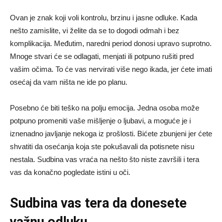
Ovan je znak koji voli kontrolu, brzinu i jasne odluke. Kada
nešto zamislite, vi želite da se to dogodi odmah i bez
komplikacija. Međutim, naredni period donosi upravo suprotno.
Mnoge stvari će se odlagati, menjati ili potpuno rušiti pred
vašim očima. To će vas nervirati više nego ikada, jer ćete imati
osećaj da vam ništa ne ide po planu.
Posebno će biti teško na polju emocija. Jedna osoba može
potpuno promeniti vaše mišljenje o ljubavi, a moguće je i
iznenadno javljanje nekoga iz prošlosti. Bićete zbunjeni jer ćete
shvatiti da osećanja koja ste pokušavali da potisnete nisu
nestala. Sudbina vas vraća na nešto što niste završili i tera
vas da konačno pogledate istini u oči.
Sudbina vas tera da donesete
važnu odluku