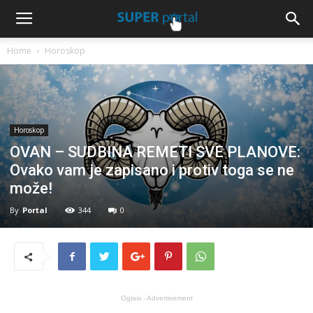
Home
Horoskop
Horoskop
OVAN – SUDBINA REMETI SVE PLANOVE:
Ovako vam je zapisano i protiv toga se ne
može!
By
Portal
344
0
Oglasi - Advertisement