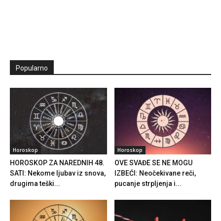
Popularno
Horoskop
Horoskop
HOROSKOP ZA NAREDNIH 48.
OVE SVAĐE SE NE MOGU
SATI: Nekome ljubav iz snova,
IZBEĆI: Neočekivane reči,
drugima teški...
pucanje strpljenja i...