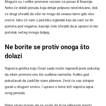
Moguće su i velike promene vezane za posao ili finansije.
Neko će dobiti ponudu koja deluje potpuno neočekivano, dok
će drugi shvatiti da više ne mogu da ostanu tamo gde nisu
srećni. Iako će vam u početku izgledati kao da vam se tlo
pomera pod nogama, kasnije ćete shvatiti da je upravo to bio
početak nečeg mnogo boljeg.
Ne borite se protiv onoga što
dolazi
Najveća greška koju Ovan sada može napraviti jeste pokušaj
da silom promeni ono što sudbina namešta. Koliko god
pokušavali da zadržite stare planove, život će vas istrajno
gurati u drugom smeru. I upravo u tome leži najveća tajna
ovog perioda.
Neke stvari moraju da se sruše da bi na njihovom mestu