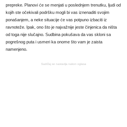
prepreke. Planovi će se menjati u poslednjem trenutku, ljudi od
kojih ste očekivali podršku mogli bi vas iznenaditi svojim
ponašanjem, a neke situacije će vas potpuno izbaciti iz
ravnoteže. Ipak, ono što je najvažnije jeste činjenica da ništa
od toga nije slučajno. Sudbina pokušava da vas skloni sa
pogrešnog puta i usmeri ka onome što vam je zaista
namenjeno.
Sadržaj se nastavlja nakon oglasa