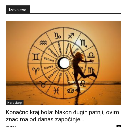
Izdvojeno
Horoskop
Konačno kraj bola: Nakon dugih patnji, ovim
znacima od danas započinje...
Portal
0