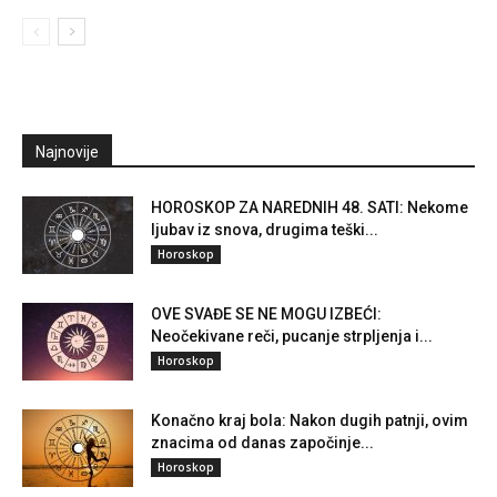
Najnovije
HOROSKOP ZA NAREDNIH 48. SATI: Nekome
ljubav iz snova, drugima teški...
Horoskop
OVE SVAĐE SE NE MOGU IZBEĆI:
Neočekivane reči, pucanje strpljenja i...
Horoskop
Konačno kraj bola: Nakon dugih patnji, ovim
znacima od danas započinje...
Horoskop