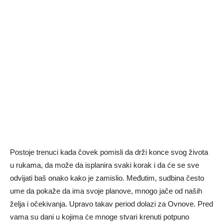
Postoje trenuci kada čovek pomisli da drži konce svog života
u rukama, da može da isplanira svaki korak i da će se sve
odvijati baš onako kako je zamislio. Međutim, sudbina često
ume da pokaže da ima svoje planove, mnogo jače od naših
želja i očekivanja. Upravo takav period dolazi za Ovnove. Pred
vama su dani u kojima će mnoge stvari krenuti potpuno