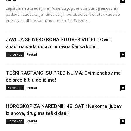
Lepši dani su pred njima. Posle dugog perioda punog emotivnih
padova, razočaranja i unutrašnjih borbi, dolazi trenutak kada se
energija sudbine konačno preokreće. Zvezde...
JAVLJA SE NEKO KOGA SU UVEK VOLELI: Ovim
znacima sada dolazi ljubavna šansa koju...
Portal
Horoskop
0
TEŠKI RASTANCI SU PRED NJIMA: Ovim znakovima
će srce biti u delićima!
Portal
Horoskop
0
HOROSKOP ZA NAREDNIH 48. SATI: Nekome ljubav
iz snova, drugima teški dani!
Portal
Horoskop
0