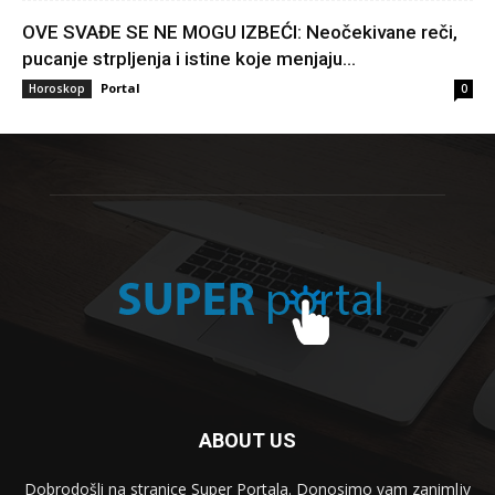
OVE SVAĐE SE NE MOGU IZBEĆI: Neočekivane reči,
pucanje strpljenja i istine koje menjaju...
Portal
Horoskop
0
ABOUT US
Dobrodošli na stranice Super Portala. Donosimo vam zanimljv