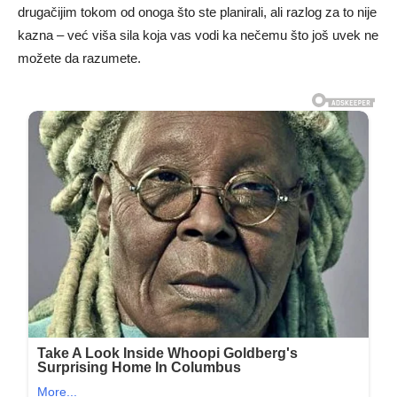
drugačijim tokom od onoga što ste planirali, ali razlog za to nije
kazna – već viša sila koja vas vodi ka nečemu što još uvek ne
možete da razumete.