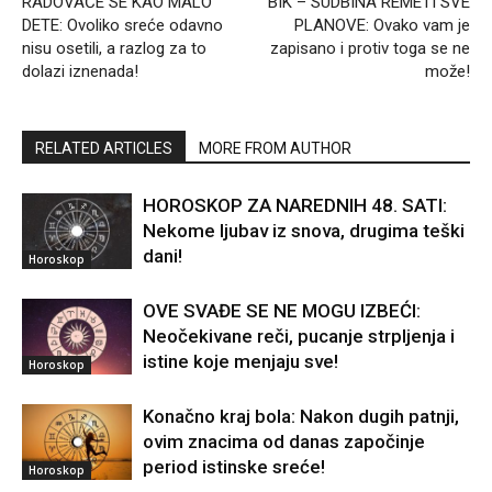
RADOVAĆE SE KAO MALO
BIK – SUDBINA REMETI SVE
DETE: Ovoliko sreće odavno
PLANOVE: Ovako vam je
nisu osetili, a razlog za to
zapisano i protiv toga se ne
dolazi iznenada!
može!
RELATED ARTICLES
MORE FROM AUTHOR
HOROSKOP ZA NAREDNIH 48. SATI:
Nekome ljubav iz snova, drugima teški
dani!
Horoskop
OVE SVAĐE SE NE MOGU IZBEĆI:
Neočekivane reči, pucanje strpljenja i
istine koje menjaju sve!
Horoskop
Konačno kraj bola: Nakon dugih patnji,
ovim znacima od danas započinje
period istinske sreće!
Horoskop