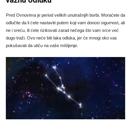
Pred Ovnovima je period velikih unutrašnjih borbi. Moraćete da
odlučite da li ćete nastaviti putem koji vam donosi sigurnost, ali
ne i sreću, ili ćete rizikovati zarad nečega što vam srce već
dugo traži. Ovo neće biti laka odluka, jer će mnogi oko vas
pokušavati da utiču na vaše mišljenje.