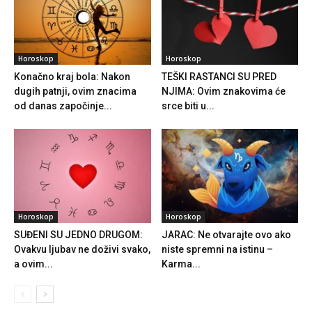
Horoskop
Horoskop
Konačno kraj bola: Nakon
TEŠKI RASTANCI SU PRED
dugih patnji, ovim znacima
NJIMA: Ovim znakovima će
od danas započinje...
srce biti u...
Horoskop
Horoskop
SUĐENI SU JEDNO DRUGOM:
JARAC: Ne otvarajte ovo ako
Ovakvu ljubav ne doživi svako,
niste spremni na istinu –
a ovim...
Karma...