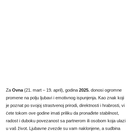
Za
Ovna
(21. mart – 19. april), godina
2025.
donosi ogromne
promene na polju ljubavi i emotivnog ispunjenja. Kao znak koji
je poznat po svojoj strastvenoj prirodi, direktnosti i hrabrosti, vi
ćete tokom ove godine imati priliku da pronađete stabilnost,
radost i duboku povezanost sa partnerom ili osobom koja ulazi
u vaš život. Ljubavne zvezde su vam naklonjene, a sudbina