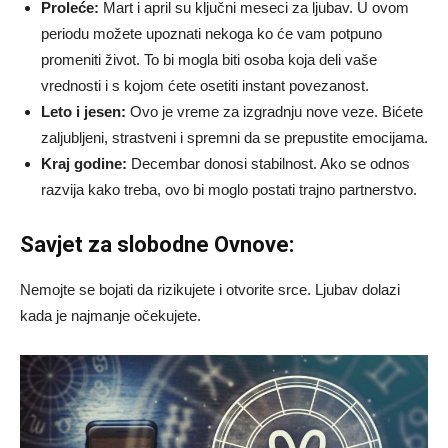
Proleće:
Mart i april su ključni meseci za ljubav. U ovom
periodu možete upoznati nekoga ko će vam potpuno
promeniti život. To bi mogla biti osoba koja deli vaše
vrednosti i s kojom ćete osetiti instant povezanost.
Leto i jesen:
Ovo je vreme za izgradnju nove veze. Bićete
zaljubljeni, strastveni i spremni da se prepustite emocijama.
Kraj godine:
Decembar donosi stabilnost. Ako se odnos
razvija kako treba, ovo bi moglo postati trajno partnerstvo.
Savjet za slobodne Ovnovе:
Nemojte se bojati da rizikujete i otvorite srce. Ljubav dolazi
kada je najmanje očekujete.