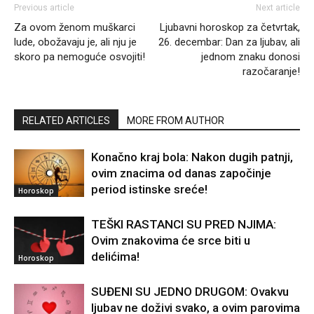
Previous article
Next article
Za ovom ženom muškarci
Ljubavni horoskop za četvrtak,
lude, obožavaju je, ali nju je
26. decembar: Dan za ljubav, ali
skoro pa nemoguće osvojiti!
jednom znaku donosi
razočaranje!
RELATED ARTICLES
MORE FROM AUTHOR
Konačno kraj bola: Nakon dugih patnji,
ovim znacima od danas započinje
period istinske sreće!
Horoskop
TEŠKI RASTANCI SU PRED NJIMA:
Ovim znakovima će srce biti u
delićima!
Horoskop
SUĐENI SU JEDNO DRUGOM: Ovakvu
ljubav ne doživi svako, a ovim parovima