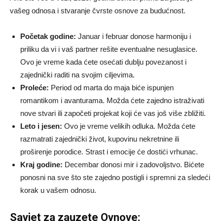
vašeg odnosa i stvaranje čvrste osnove za budućnost.
Početak godine:
Januar i februar donose harmoniju i
priliku da vi i vaš partner rešite eventualne nesuglasice.
Ovo je vreme kada ćete osećati dublju povezanost i
zajednički raditi na svojim ciljevima.
Proleće:
Period od marta do maja biće ispunjen
romantikom i avanturama. Možda ćete zajedno istraživati
nove stvari ili započeti projekat koji će vas još više zbližiti.
Leto i jesen:
Ovo je vreme velikih odluka. Možda ćete
razmatrati zajednički život, kupovinu nekretnine ili
proširenje porodice. Strast i emocije će dostići vrhunac.
Kraj godine:
Decembar donosi mir i zadovoljstvo. Bićete
ponosni na sve što ste zajedno postigli i spremni za sledeći
korak u vašem odnosu.
Savjet za zauzete Ovnovе: