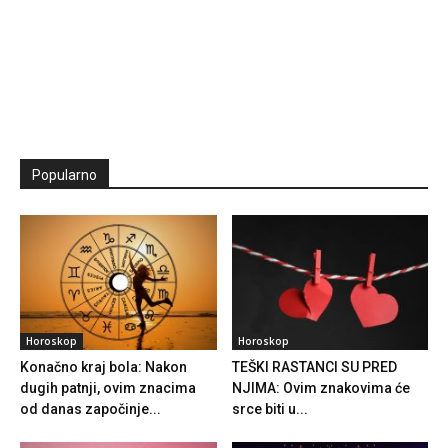
Popularno
Horoskop
Horoskop
Konačno kraj bola: Nakon
TEŠKI RASTANCI SU PRED
dugih patnji, ovim znacima
NJIMA: Ovim znakovima će
od danas započinje...
srce biti u...