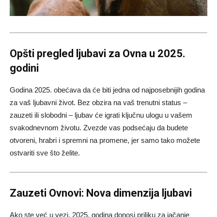
Opšti pregled ljubavi za Ovna u 2025.
godini
Godina 2025. obećava da će biti jedna od najposebnijih godina
za vaš ljubavni život. Bez obzira na vaš trenutni status –
zauzeti ili slobodni – ljubav će igrati ključnu ulogu u vašem
svakodnevnom životu. Zvezde vas podsećaju da budete
otvoreni, hrabri i spremni na promene, jer samo tako možete
ostvariti sve što želite.
Zauzeti Ovnovi: Nova dimenzija ljubavi
Ako ste već u vezi, 2025. godina donosi priliku za jačanje