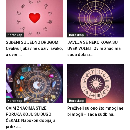
Horoskop
Horoskop
SUĐENI SU JEDNO DRUGOM:
JAVLJA SE NEKO KOGA SU
Ovakvu ljubav ne doživi svako,
UVEK VOLELI: Ovim znacima
a ovim...
sada dolazi...
Horoskop
Horoskop
OVIM ZNACIMA STIŽE
Preživeli su ono što mnogi ne
PORUKA KOJU SU DUGO
bi mogli – sada sudbina...
ČEKALI: Napokon dobijaju
priliku...