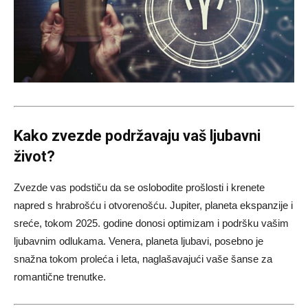
Kako zvezde podržavaju vaš ljubavni
život?
Zvezde vas podstiču da se oslobodite prošlosti i krenete
napred s hrabrošću i otvorenošću. Jupiter, planeta ekspanzije i
sreće, tokom 2025. godine donosi optimizam i podršku vašim
ljubavnim odlukama. Venera, planeta ljubavi, posebno je
snažna tokom proleća i leta, naglašavajući vaše šanse za
romantične trenutke.