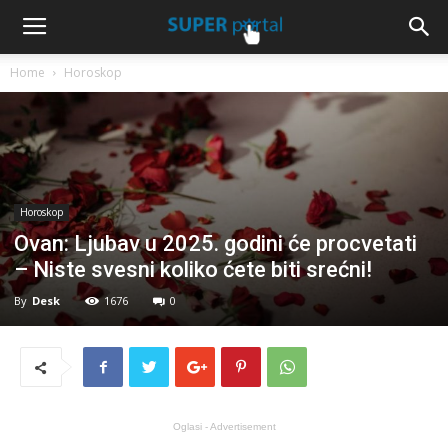
Home
Horoskop
Horoskop
Ovan: Ljubav u 2025. godini će procvetati
– Niste svesni koliko ćete biti srećni!
By
Desk
1676
0
Oglasi - Advertisement