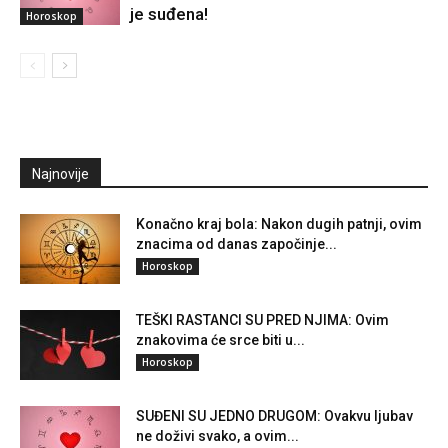
je suđena!
Horoskop
Najnovije
Konačno kraj bola: Nakon dugih patnji, ovim
znacima od danas započinje...
Horoskop
TEŠKI RASTANCI SU PRED NJIMA: Ovim
znakovima će srce biti u...
Horoskop
SUĐENI SU JEDNO DRUGOM: Ovakvu ljubav
ne doživi svako, a ovim...