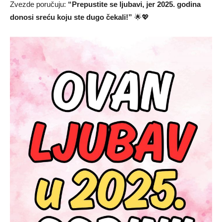
Zvezde poručuju:
“Prepustite se ljubavi, jer 2025. godina
donosi sreću koju ste dugo čekali!”
🌟💖