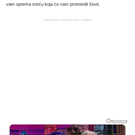
vam sprema sreću koja će vam promeniti život.
Sadržaj se nastavlja nakon oglasa