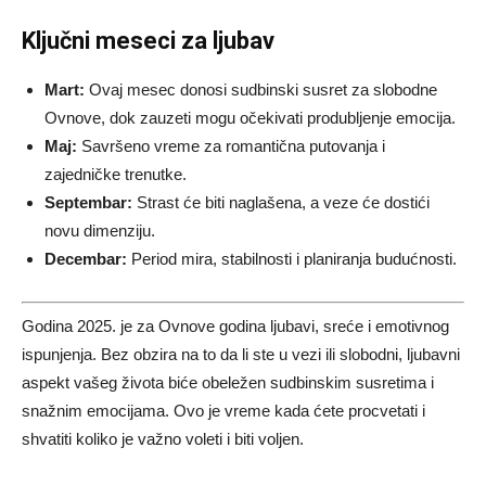
Ključni meseci za ljubav
Mart:
Ovaj mesec donosi sudbinski susret za slobodne
Ovnove, dok zauzeti mogu očekivati produbljenje emocija.
Maj:
Savršeno vreme za romantična putovanja i
zajedničke trenutke.
Septembar:
Strast će biti naglašena, a veze će dostići
novu dimenziju.
Decembar:
Period mira, stabilnosti i planiranja budućnosti.
Godina 2025. je za Ovnove godina ljubavi, sreće i emotivnog
ispunjenja. Bez obzira na to da li ste u vezi ili slobodni, ljubavni
aspekt vašeg života biće obeležen sudbinskim susretima i
snažnim emocijama. Ovo je vreme kada ćete procvetati i
shvatiti koliko je važno voleti i biti voljen.