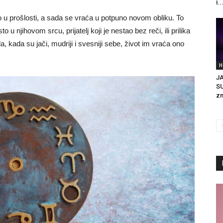
i..
o u prošlosti, a sada se vraća u potpuno novom obliku. To
u njihovom srcu, prijatelj koji je nestao bez reči, ili prilika
da, kada su jači, mudriji i svesniji sebe, život im vraća ono
H
J
SU
zn