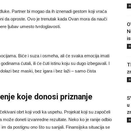
H
odluke. Partner bi mogao da ih iznenadi gestom koji vraća
sobni da oproste. Ovo je trenutak kada Ovan mora da nauči
O
bere ljubav umesto tvrdoglavosti.
N
i
H
cijama. Biće i suza i osmeha, ali će svaka emocija imati
dinama ćutali, ili će čuti istinu koju su dugo izbegavali. I
T
dolazi bez maski, bez igara i bez laži – samo čista
z
H
đenje koje donosi priznanje
S
u
z
ivani obrt koji vodi ka uspehu. Projekat koji su započeli
ada može doneti izvanredne rezultate. Neko ko je ranije odbio
H
 im da postignu ono što su sanjali. Finansijska situacija se