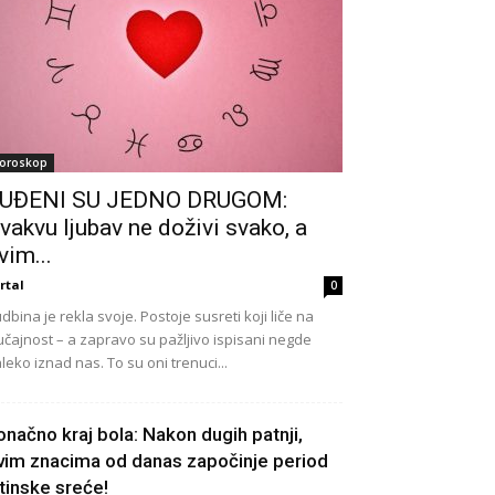
oroskop
UĐENI SU JEDNO DRUGOM:
vakvu ljubav ne doživi svako, a
vim...
rtal
0
dbina je rekla svoje. Postoje susreti koji liče na
učajnost – a zapravo su pažljivo ispisani negde
leko iznad nas. To su oni trenuci...
onačno kraj bola: Nakon dugih patnji,
vim znacima od danas započinje period
stinske sreće!