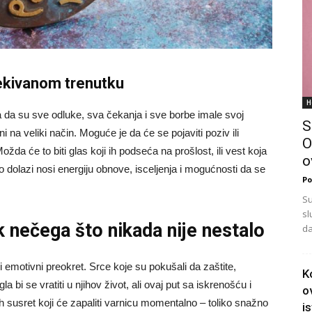
ekivanom trenutku
H
da su sve odluke, sva čekanja i sve borbe imale svoj
S
i na veliki način. Moguće je da će se pojaviti poziv ili
O
da će to biti glas koji ih podseća na prošlost, ili vest koja
o
 dolazi nosi energiju obnove, isceljenja i mogućnosti da se
Po
Su
sl
k nečega što nikada nije nestalo
da
i emotivni preokret. Srce koje su pokušali da zaštite,
K
 bi se vratiti u njihov život, ali ovaj put sa iskrenošću i
o
 susret koji će zapaliti varnicu momentalno – toliko snažno
i