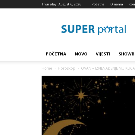
Thursday, August 6, 2026
Početna
O nama
Kon
Super
blog
POČETNA
NOVO
VIJESTI
SHOWB
Home
Horoskop
OVAN – IZNENAĐENJE MU KUCA NA