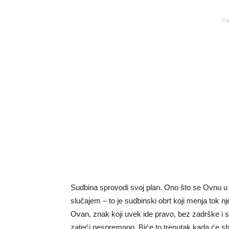
Og
Sudbina sprovodi svoj plan. Ono što se Ovnu 
slučajem – to je sudbinski obrt koji menja tok nj
Ovan, znak koji uvek ide pravo, bez zadrške i 
zateći nespremnog. Biće to trenutak kada će shv