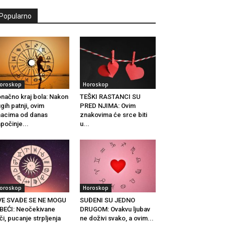
Popularno
oroskop
Horoskop
načno kraj bola: Nakon
TEŠKI RASTANCI SU
gih patnji, ovim
PRED NJIMA: Ovim
acima od danas
znakovima će srce biti
počinje...
u...
oroskop
Horoskop
VE SVAĐE SE NE MOGU
SUĐENI SU JEDNO
BEĆI: Neočekivane
DRUGOM: Ovakvu ljubav
či, pucanje strpljenja
ne doživi svako, a ovim...