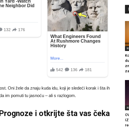
H
Ko
du
zn
za
. Oni žele da znaju kuda idu, koji je sledeći korak i šta ih
da im pomuti tu jasnoću – ali s razlogom.
H
 Prognoze
i otkrijte šta vas čeka
O
IZ
re