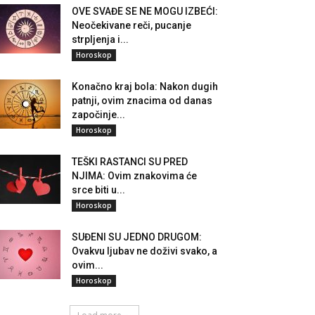
OVE SVAĐE SE NE MOGU IZBEĆI:
Neočekivane reči, pucanje
strpljenja i...
Horoskop
Konačno kraj bola: Nakon dugih
patnji, ovim znacima od danas
započinje...
Horoskop
TEŠKI RASTANCI SU PRED
NJIMA: Ovim znakovima će
srce biti u...
Horoskop
SUĐENI SU JEDNO DRUGOM:
Ovakvu ljubav ne doživi svako, a
ovim...
Horoskop