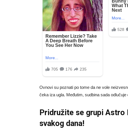
Ovnovi su poznati po tome da ne vole neizvesnost
čeka iza ugla. Međutim, sudbina sada odlučuje 
Pridružite se grupi
Astro
svakog dana!