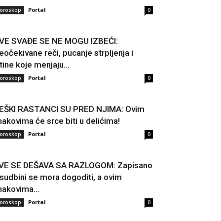
Portal
oroskop
0
VE SVAĐE SE NE MOGU IZBEĆI:
eočekivane reči, pucanje strpljenja i
stine koje menjaju...
Portal
oroskop
0
EŠKI RASTANCI SU PRED NJIMA: Ovim
nakovima će srce biti u delićima!
Portal
oroskop
0
VE SE DEŠAVA SA RAZLOGOM: Zapisano
 sudbini se mora dogoditi, a ovim
nakovima...
Portal
oroskop
0