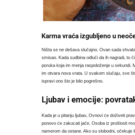
Karma vraća izgubljeno u neoč
Ništa se ne dešava slučajno. Ovan sada shvata 
smisao. Kada sudbina odluči da ih nagradi, to čin
poruka koja im menja raspoloženje u sekundi. Mož
im otvara nova vrata. U svakom slučaju, sve što
ispravi ono što je bilo pogrešno.
Ljubav i emocije: povrata
Kada je u pitanju ljubav, Ovnovi će doživeti prav
ponovo će zakucati jače. Osoba iz prošlosti mogla
namerom da ostane. Ako su slobodni, očekuje ih