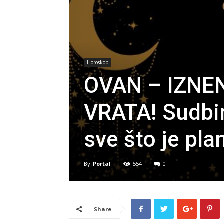
Horoskop
OVAN – IZNE
VRATA! Sudbin
sve što je pla
By
Portal
554
0
Share