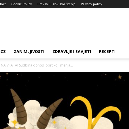
takt
Cookie Policy
Pravila i uslovi korištenja
Privacy policy
IZZ
ZANIMLJIVOSTI
ZDRAVLJE I SAVJETI
RECEPTI
 VRATA! Sudbina donosi obrt koji menja...