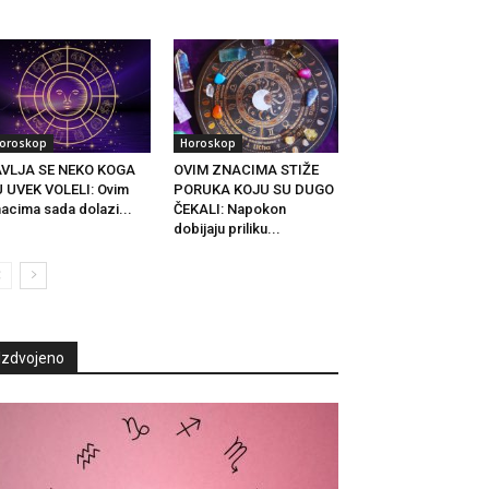
.
oroskop
Horoskop
AVLJA SE NEKO KOGA
OVIM ZNACIMA STIŽE
 UVEK VOLELI: Ovim
PORUKA KOJU SU DUGO
acima sada dolazi...
ČEKALI: Napokon
dobijaju priliku...
Izdvojeno