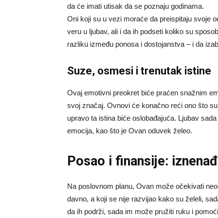
da će imati utisak da se poznaju godinama.
Oni koji su u vezi moraće da preispitaju svoje 
veru u ljubav, ali i da ih podseti koliko su spo
razliku između ponosa i dostojanstva – i da iza
Suze, osmesi i trenutak istine
Ovaj emotivni preokret biće praćen snažnim emo
svoj značaj. Ovnovi će konačno reći ono što su go
upravo ta istina biće oslobađajuća. Ljubav sada 
emocija, kao što je Ovan oduvek želeo.
Posao i finansije: iznena
Na poslovnom planu, Ovan može očekivati neoček
davno, a koji se nije razvijao kako su želeli, s
da ih podrži, sada im može pružiti ruku i pomoći