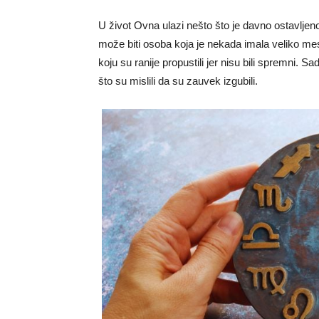
U život Ovna ulazi nešto što je davno ostavljen
može biti osoba koja je nekada imala veliko mesto 
koju su ranije propustili jer nisu bili spremni. Sa
što su mislili da su zauvek izgubili.