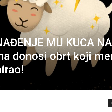
NAĐENJE MU KUCA NA
a donosi obrt koji me
nirao!