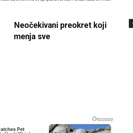
Neočekivani preokret koji
menja sve