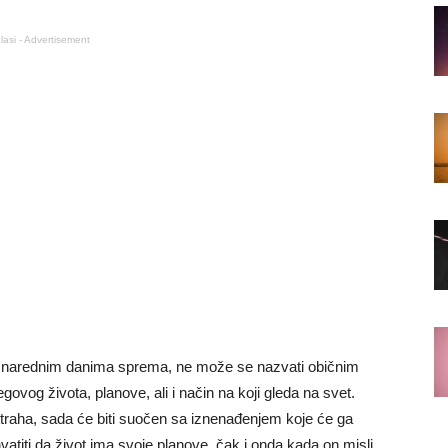
lasi - Advertisement
u narednim danima sprema, ne može se nazvati običnim
egovog života, planove, ali i način na koji gleda na svet.
straha, sada će biti suočen sa iznenađenjem koje će ga
atiti da život ima svoje planove, čak i onda kada on misli