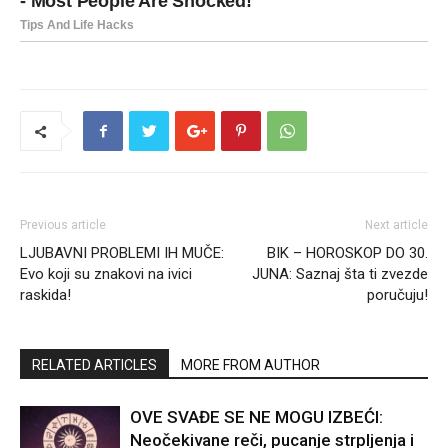
Previous article
Next article
LJUBAVNI PROBLEMI IH MUČE:
BIK – HOROSKOP DO 30.
Evo koji su znakovi na ivici
JUNA: Saznaj šta ti zvezde
raskida!
poručuju!
RELATED ARTICLES
MORE FROM AUTHOR
OVE SVAĐE SE NE MOGU IZBEĆI:
Neočekivane reči, pucanje strpljenja i