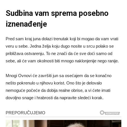
Sudbina vam sprema posebno
iznenađenje
Pred sam kraj juna dolazi trenutak koji bi mogao da vam vrati
veru u sebe. Jedna želja koju dugo nosite u srcu polako se
približava ostvarenju. To ne znači da će sve doći samo od
sebe, ali će vam okolnosti biti mnogo naklonjenije nego ranije.
Mnogi Ovnovi će završiti jun sa osećajem da se konačno
nešto pokrenulo u njihovu korist. Ono što je delovalo
nemoguće počeće da dobija realne obrise, a vi ćete imati
dovoljno snage i hrabrosti da napravite sledeći korak.