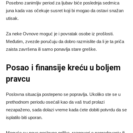
Posebno zanimljiv period za ljubav biće poslednja sedmica
juna kada vas očekuje susret koji bi mogao da ostavi snažan
utisak.
Za neke Ovnove moguć je i povratak osobe iz prošlosti.
Međutim, zvezde poručuju da dobro razmislite da li je ta priča
zaista završena ili samo ponavlja stare greške.
Posao i finansije kreću u boljem
pravcu
Poslovna situacija postepeno se popravlja. Ukoliko ste se u
prethodnom periodu osećali kao da vaš trud prolazi
nezapaženo, sada dolazi vreme kada ćete dobiti potvrdu da se
isplatilo biti uporan.
Moguće su nove poslovne prilike, razgovori o napredovanju ili