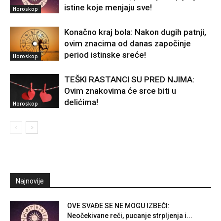
istine koje menjaju sve!
Horoskop
Konačno kraj bola: Nakon dugih patnji,
ovim znacima od danas započinje
period istinske sreće!
Horoskop
TEŠKI RASTANCI SU PRED NJIMA:
Ovim znakovima će srce biti u
delićima!
Horoskop
Najnovije
OVE SVAĐE SE NE MOGU IZBEĆI:
Neočekivane reči, pucanje strpljenja i...