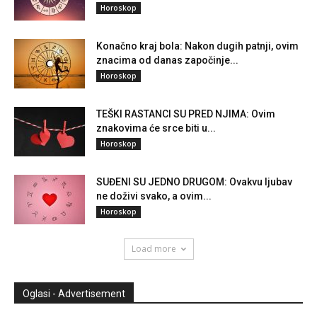
Horoskop
Konačno kraj bola: Nakon dugih patnji, ovim
znacima od danas započinje...
Horoskop
TEŠKI RASTANCI SU PRED NJIMA: Ovim
znakovima će srce biti u...
Horoskop
SUĐENI SU JEDNO DRUGOM: Ovakvu ljubav
ne doživi svako, a ovim...
Horoskop
Load more
Oglasi - Advertisement