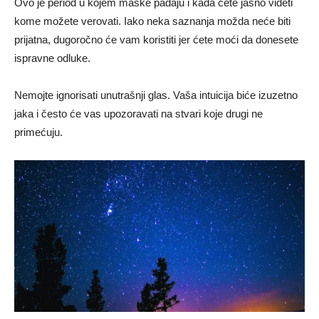
Ovo je period u kojem maske padaju i kada ćete jasno videti
kome možete verovati. Iako neka saznanja možda neće biti
prijatna, dugoročno će vam koristiti jer ćete moći da donesete
ispravne odluke.
Nemojte ignorisati unutrašnji glas. Vaša intuicija biće izuzetno
jaka i često će vas upozoravati na stvari koje drugi ne
primećuju.