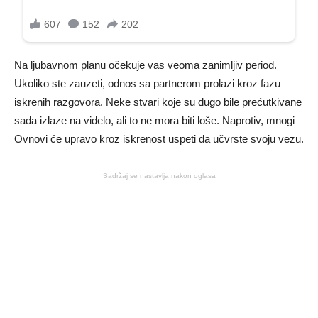
Na ljubavnom planu očekuje vas veoma zanimljiv period.
Ukoliko ste zauzeti, odnos sa partnerom prolazi kroz fazu
iskrenih razgovora. Neke stvari koje su dugo bile prećutkivane
sada izlaze na videlo, ali to ne mora biti loše. Naprotiv, mnogi
Ovnovi će upravo kroz iskrenost uspeti da učvrste svoju vezu.
Sadržaj se nastavlja nakon oglasa