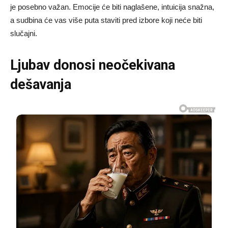
je posebno važan. Emocije će biti naglašene, intuicija snažna,
a sudbina će vas više puta staviti pred izbore koji neće biti
slučajni.
Ljubav donosi neočekivana
dešavanja