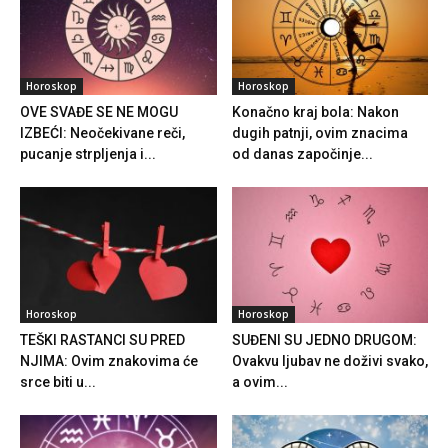
Horoskop
Horoskop
OVE SVAĐE SE NE MOGU
Konačno kraj bola: Nakon
IZBEĆI: Neočekivane reči,
dugih patnji, ovim znacima
pucanje strpljenja i...
od danas započinje...
Horoskop
Horoskop
TEŠKI RASTANCI SU PRED
SUĐENI SU JEDNO DRUGOM:
NJIMA: Ovim znakovima će
Ovakvu ljubav ne doživi svako,
srce biti u...
a ovim...