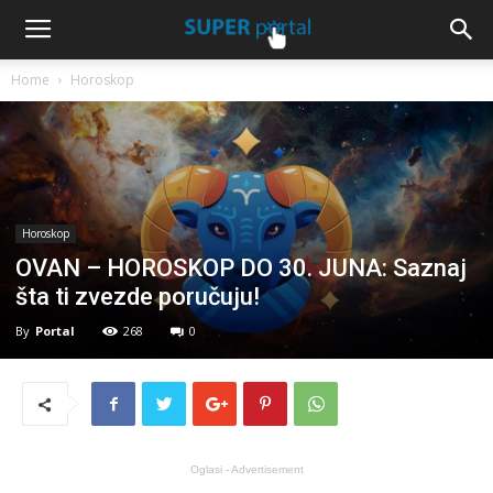
Home
Horoskop
Horoskop
OVAN – HOROSKOP DO 30. JUNA: Saznaj
šta ti zvezde poručuju!
By
Portal
268
0
Oglasi - Advertisement