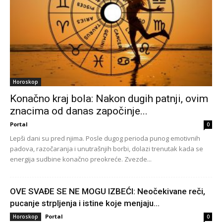
Horoskop
Konačno kraj bola: Nakon dugih patnji, ovim
znacima od danas započinje...
Portal
0
Lepši dani su pred njima. Posle dugog perioda punog emotivnih
padova, razočaranja i unutrašnjih borbi, dolazi trenutak kada se
energija sudbine konačno preokreće. Zvezde...
OVE SVAĐE SE NE MOGU IZBEĆI: Neočekivane reči,
pucanje strpljenja i istine koje menjaju...
Portal
Horoskop
0