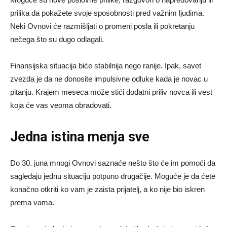
prilika da pokažete svoje sposobnosti pred važnim ljudima.
Neki Ovnovi će razmišljati o promeni posla ili pokretanju
nečega što su dugo odlagali.
Finansijska situacija biće stabilnija nego ranije. Ipak, savet
zvezda je da ne donosite impulsivne odluke kada je novac u
pitanju. Krajem meseca može stići dodatni priliv novca ili vest
koja će vas veoma obradovati.
Jedna istina menja sve
Do 30. juna mnogi Ovnovi saznaće nešto što će im pomoći da
sagledaju jednu situaciju potpuno drugačije. Moguće je da ćete
konačno otkriti ko vam je zaista prijatelj, a ko nije bio iskren
prema vama.