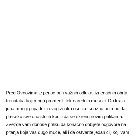
Pred Ovnovima je period pun važnih odluka, iznenadnih obrta i
trenutaka koji mogu promeniti tok narednih meseci. Do kraja
juna mnogi pripadnici ovog znaka osetiće snažnu potrebu da
preseku sve ono što ih koči i da se okrenu novim prilikama.
Zvezde vam donose priliku da konačno dobijete odgovore na
pitanja koja vas dugo muče, ali i da ostvarite jedan cilj koji vam