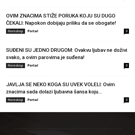
OVIM ZNACIMA STIŽE PORUKA KOJU SU DUGO
ČEKALI: Napokon dobijaju priliku da se obogate!
Portal
Horoskop
0
SUĐENI SU JEDNO DRUGOM: Ovakvu ljubav ne doživi
svako, a ovim parovima je suđena!
Portal
Horoskop
0
JAVLJA SE NEKO KOGA SU UVEK VOLELI: Ovim
znacima sada dolazi ljubavna šansa koju...
Portal
Horoskop
0