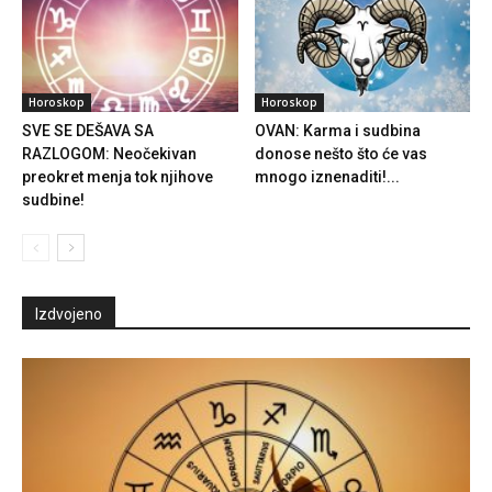
Horoskop
Horoskop
SVE SE DEŠAVA SA
OVAN: Karma i sudbina
RAZLOGOM: Neočekivan
donose nešto što će vas
preokret menja tok njihove
mnogo iznenaditi!...
sudbine!
Izdvojeno