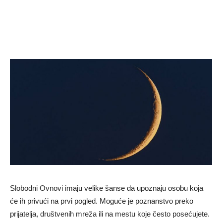
Slobodni Ovnovi imaju velike šanse da upoznaju osobu koja
će ih privući na prvi pogled. Moguće je poznanstvo preko
prijatelja, društvenih mreža ili na mestu koje često posećujete.