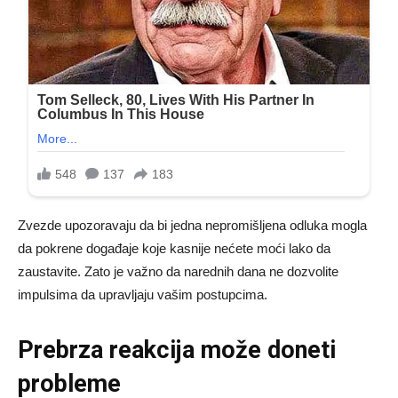
Zvezde upozoravaju da bi jedna nepromišljena odluka mogla
da pokrene događaje koje kasnije nećete moći lako da
zaustavite. Zato je važno da narednih dana ne dozvolite
impulsima da upravljaju vašim postupcima.
Prebrza reakcija može doneti
probleme