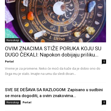
Horoskop
OVIM ZNACIMA STIŽE PORUKA KOJU SU
DUGO ČEKALI: Napokon dobijaju priliku...
Portal
0
Vreme je za promene. Neko će moći da kaže da je dobio ono do
čega mu je stalo. Imajte na umu da sledi divan...
SVE SE DEŠAVA SA RAZLOGOM: Zapisano u sudbini
se mora dogoditi, a ovim znakovima...
Portal
Horoskop
0