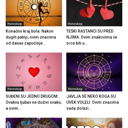
Horoskop
Horoskop
Konačno kraj bola: Nakon
TEŠKI RASTANCI SU PRED
dugih patnji, ovim znacima
NJIMA: Ovim znakovima će
od danas započinje...
srce biti u...
Horoskop
Horoskop
SUĐENI SU JEDNO DRUGOM:
JAVLJA SE NEKO KOGA SU
Ovakvu ljubav ne doživi svako,
UVEK VOLELI: Ovim znacima
a ovim...
sada dolazi...