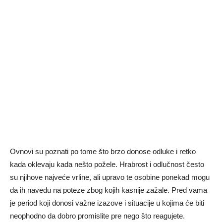
Ovnovi su poznati po tome što brzo donose odluke i retko
kada oklevaju kada nešto požele. Hrabrost i odlučnost često
su njihove najveće vrline, ali upravo te osobine ponekad mogu
da ih navedu na poteze zbog kojih kasnije zažale. Pred vama
je period koji donosi važne izazove i situacije u kojima će biti
neophodno da dobro promislite pre nego što reagujete.