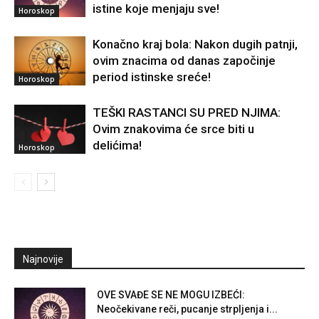
istine koje menjaju sve!
Horoskop
Konačno kraj bola: Nakon dugih patnji,
ovim znacima od danas započinje
period istinske sreće!
Horoskop
TEŠKI RASTANCI SU PRED NJIMA:
Ovim znakovima će srce biti u
delićima!
Horoskop
Najnovije
OVE SVAĐE SE NE MOGU IZBEĆI:
Neočekivane reči, pucanje strpljenja i...