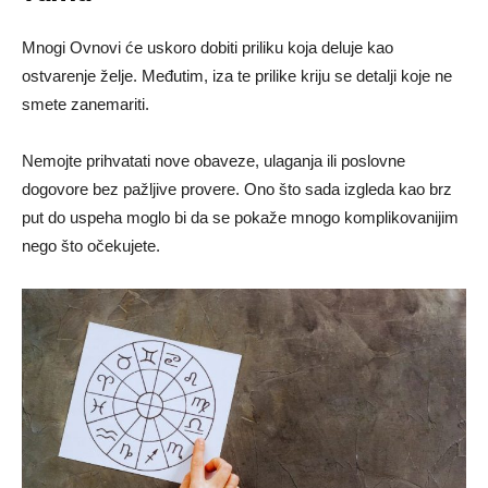
Mnogi Ovnovi će uskoro dobiti priliku koja deluje kao
ostvarenje želje. Međutim, iza te prilike kriju se detalji koje ne
smete zanemariti.
Nemojte prihvatati nove obaveze, ulaganja ili poslovne
dogovore bez pažljive provere. Ono što sada izgleda kao brz
put do uspeha moglo bi da se pokaže mnogo komplikovanijim
nego što očekujete.