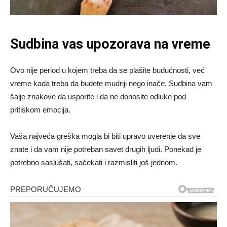
Sudbina vas upozorava na vreme
Ovo nije period u kojem treba da se plašite budućnosti, već
vreme kada treba da budete mudriji nego inače. Sudbina vam
šalje znakove da usporite i da ne donosite odluke pod
pritiskom emocija.
Vaša najveća greška mogla bi biti upravo uverenje da sve
znate i da vam nije potreban savet drugih ljudi. Ponekad je
potrebno saslušati, sačekati i razmisliti još jednom.