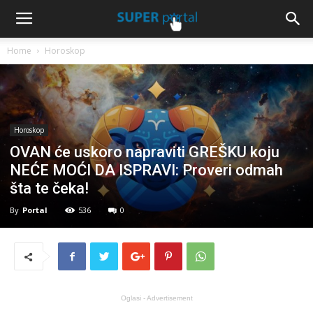
Home
Horoskop
Horoskop
OVAN će uskoro napraviti GREŠKU koju
NEĆE MOĆI DA ISPRAVI: Proveri odmah
šta te čeka!
By
Portal
536
0
Oglasi - Advertisement