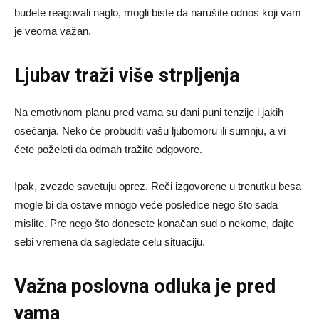
budete reagovali naglo, mogli biste da narušite odnos koji vam
je veoma važan.
Ljubav traži više strpljenja
Na emotivnom planu pred vama su dani puni tenzije i jakih
osećanja. Neko će probuditi vašu ljubomoru ili sumnju, a vi
ćete poželeti da odmah tražite odgovore.
Ipak, zvezde savetuju oprez. Reči izgovorene u trenutku besa
mogle bi da ostave mnogo veće posledice nego što sada
mislite. Pre nego što donesete konačan sud o nekome, dajte
sebi vremena da sagledate celu situaciju.
Važna poslovna odluka je pred
vama