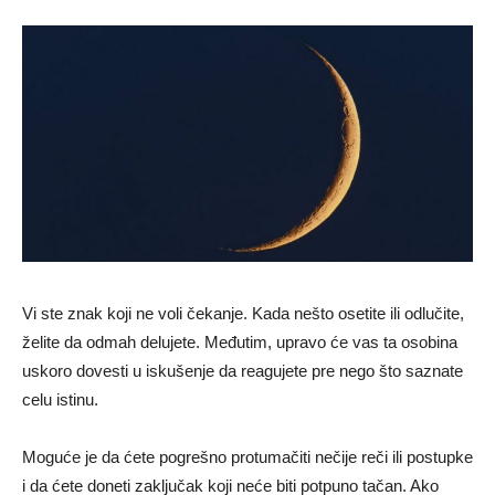
Vi ste znak koji ne voli čekanje. Kada nešto osetite ili odlučite,
želite da odmah delujete. Međutim, upravo će vas ta osobina
uskoro dovesti u iskušenje da reagujete pre nego što saznate
celu istinu.
Moguće je da ćete pogrešno protumačiti nečije reči ili postupke
i da ćete doneti zaključak koji neće biti potpuno tačan. Ako