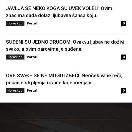
JAVLJA SE NEKO KOGA SU UVEK VOLELI: Ovim
znacima sada dolazi ljubavna šansa koju...
Portal
Horoskop
0
SUĐENI SU JEDNO DRUGOM: Ovakvu ljubav ne doživi
svako, a ovim parovima je suđena!
Portal
Horoskop
0
OVE SVAĐE SE NE MOGU IZBEĆI: Neočekivane reči,
pucanje strpljenja i istine koje menjaju...
Portal
Horoskop
0