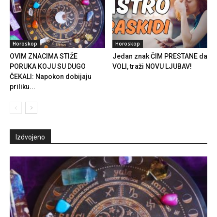
Horoskop
Horoskop
OVIM ZNACIMA STIŽE
Jedan znak ČIM PRESTANE da
PORUKA KOJU SU DUGO
VOLI, traži NOVU LJUBAV!
ČEKALI: Napokon dobijaju
priliku...
Izdvojeno