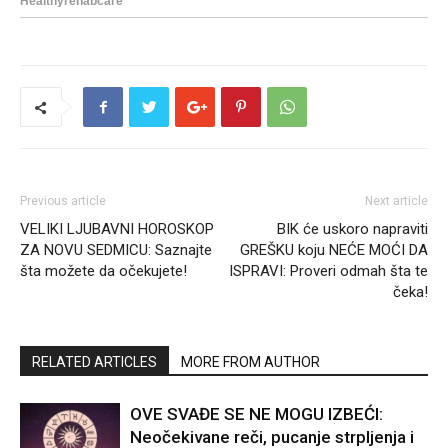
Previous article
Next article
VELIKI LJUBAVNI HOROSKOP
BIK će uskoro napraviti
ZA NOVU SEDMICU: Saznajte
GREŠKU koju NEĆE MOĆI DA
šta možete da očekujete!
ISPRAVI: Proveri odmah šta te
čeka!
RELATED ARTICLES
MORE FROM AUTHOR
OVE SVAĐE SE NE MOGU IZBEĆI:
Neočekivane reči, pucanje strpljenja i