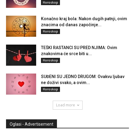
Horoskop
Konačno kraj bola: Nakon dugih patnji, ovim
znacima od danas započinje...
Horoskop
TEŠKI RASTANCI SU PRED NJIMA: Ovim
znakovima će srce biti u...
Horoskop
SUĐENI SU JEDNO DRUGOM: Ovakvu ljubav
ne doživi svako, a ovim...
Horoskop
Load more
Oglasi - Advertisement