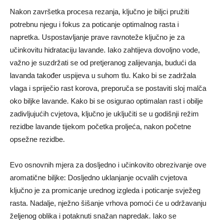
Nakon završetka procesa rezanja, ključno je biljci pružiti
potrebnu njegu i fokus za poticanje optimalnog rasta i
napretka. Uspostavljanje prave ravnoteže ključno je za
učinkovitu hidrataciju lavande. Iako zahtijeva dovoljno vode,
važno je suzdržati se od pretjeranog zalijevanja, budući da
lavanda također uspijeva u suhom tlu. Kako bi se zadržala
vlaga i spriječio rast korova, preporuča se postaviti sloj malča
oko biljke lavande. Kako bi se osigurao optimalan rast i obilje
zadivljujućih cvjetova, ključno je uključiti se u godišnji režim
rezidbe lavande tijekom početka proljeća, nakon početne
opsežne rezidbe.
Evo osnovnih mjera za dosljedno i učinkovito obrezivanje ove
aromatične biljke: Dosljedno uklanjanje ocvalih cvjetova
ključno je za promicanje urednog izgleda i poticanje svježeg
rasta. Nadalje, nježno šišanje vrhova pomoći će u održavanju
željenog oblika i potaknuti snažan napredak. Iako se