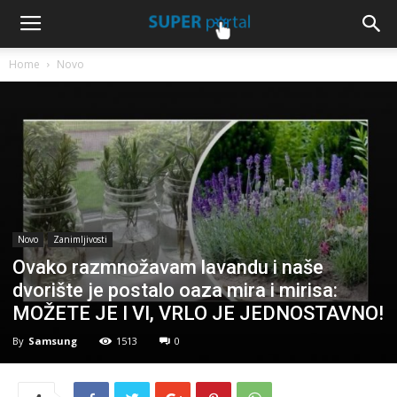
Home
Novo
Novo
Zanimljivosti
Ovako razmnožavam lavandu i naše
dvorište je postalo oaza mira i mirisa:
MOŽETE JE I VI, VRLO JE JEDNOSTAVNO!
By
Samsung
1513
0