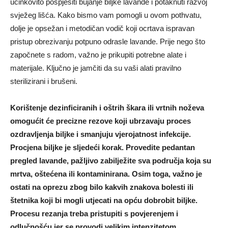
učinkovito pospješiti bujanje biljke lavande i potaknuti razvoj
svježeg lišća. Kako bismo vam pomogli u ovom pothvatu,
dolje je opsežan i metodičan vodič koji ocrtava ispravan
pristup obrezivanju potpuno odrasle lavande. Prije nego što
započnete s radom, važno je prikupiti potrebne alate i
materijale. Ključno je jamčiti da su vaši alati pravilno
sterilizirani i brušeni.
Korištenje dezinficiranih i oštrih škara ili vrtnih noževa
omogućit će precizne rezove koji ubrzavaju proces
ozdravljenja biljke i smanjuju vjerojatnost infekcije.
Procjena biljke je sljedeći korak. Provedite pedantan
pregled lavande, pažljivo zabilježite sva područja koja su
mrtva, oštećena ili kontaminirana. Osim toga, važno je
ostati na oprezu zbog bilo kakvih znakova bolesti ili
štetnika koji bi mogli utjecati na opću dobrobit biljke.
Procesu rezanja treba pristupiti s povjerenjem i
odlučnošću jer se provodi velikim intenzitetom.