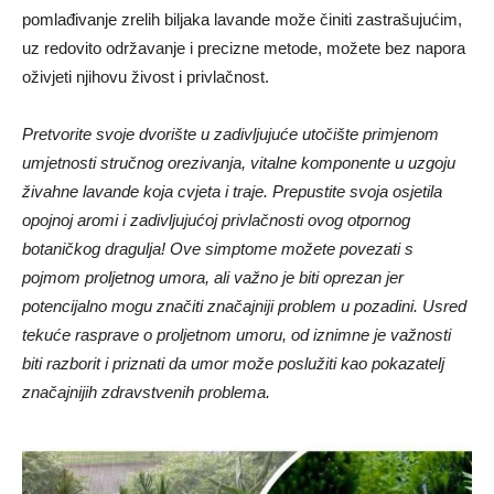
pomlađivanje zrelih biljaka lavande može činiti zastrašujućim,
uz redovito održavanje i precizne metode, možete bez napora
oživjeti njihovu živost i privlačnost.
Pretvorite svoje dvorište u zadivljujuće utočište primjenom
umjetnosti stručnog orezivanja, vitalne komponente u uzgoju
živahne lavande koja cvjeta i traje. Prepustite svoja osjetila
opojnoj aromi i zadivljujućoj privlačnosti ovog otpornog
botaničkog dragulja! Ove simptome možete povezati s
pojmom proljetnog umora, ali važno je biti oprezan jer
potencijalno mogu značiti značajniji problem u pozadini. Usred
tekuće rasprave o proljetnom umoru, od iznimne je važnosti
biti razborit i priznati da umor može poslužiti kao pokazatelj
značajnijih zdravstvenih problema.