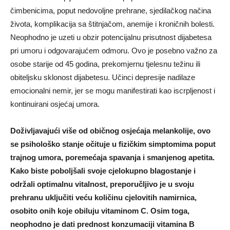
čimbenicima, poput nedovoljne prehrane, sjedilačkog načina
života, komplikacija sa štitnjačom, anemije i kroničnih bolesti.
Neophodno je uzeti u obzir potencijalnu prisutnost dijabetesa
pri umoru i odgovarajućem odmoru. Ovo je posebno važno za
osobe starije od 45 godina, prekomjernu tjelesnu težinu ili
obiteljsku sklonost dijabetesu. Učinci depresije nadilaze
emocionalni nemir, jer se mogu manifestirati kao iscrpljenost i
kontinuirani osjećaj umora.
Doživljavajući više od običnog osjećaja melankolije, ovo
se psihološko stanje očituje u fizičkim simptomima poput
trajnog umora, poremećaja spavanja i smanjenog apetita.
Kako biste poboljšali svoje cjelokupno blagostanje i
održali optimalnu vitalnost, preporučljivo je u svoju
prehranu uključiti veću količinu cjelovitih namirnica,
osobito onih koje obiluju vitaminom C. Osim toga,
neophodno je dati prednost konzumaciji vitamina B