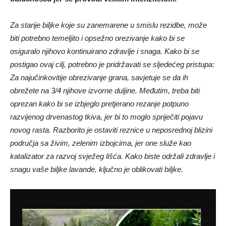
Za starije biljke koje su zanemarene u smislu rezidbe, može
biti potrebno temeljito i opsežno orezivanje kako bi se
osiguralo njihovo kontinuirano zdravlje i snaga. Kako bi se
postigao ovaj cilj, potrebno je pridržavati se sljedećeg pristupa:
Za najučinkovitije obrezivanje grana, savjetuje se da ih
obrežete na 3/4 njihove izvorne duljine. Međutim, treba biti
oprezan kako bi se izbjeglo pretjerano rezanje potpuno
razvijenog drvenastog tkiva, jer bi to moglo spriječiti pojavu
novog rasta. Razborito je ostaviti reznice u neposrednoj blizini
područja sa živim, zelenim izbojcima, jer one služe kao
katalizator za razvoj svježeg lišća. Kako biste održali zdravlje i
snagu vaše biljke lavande, ključno je oblikovati biljke.