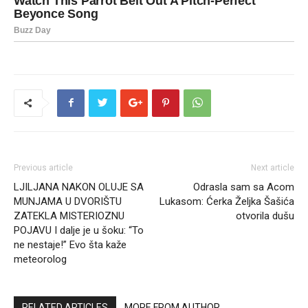
Previous article
Next article
LJILJANA NAKON OLUJE SA
Odrasla sam sa Acom
MUNJAMA U DVORIŠTU
Lukasom: Ćerka Željka Šašića
ZATEKLA MISTERIOZNU
otvorila dušu
POJAVU I dalje je u šoku: “To
ne nestaje!” Evo šta kaže
meteorolog
RELATED ARTICLES
MORE FROM AUTHOR