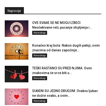
Najnovije
OVE SVAĐE SE NE MOGU IZBEĆI:
Neočekivane reči, pucanje strpljenja i...
Horoskop
Konačno kraj bola: Nakon dugih patnji, ovim
znacima od danas započinje...
Horoskop
TEŠKI RASTANCI SU PRED NJIMA: Ovim
znakovima će srce biti u...
Horoskop
SUĐENI SU JEDNO DRUGOM: Ovakvu ljubav
ne doživi svako, a ovim...
Horoskop