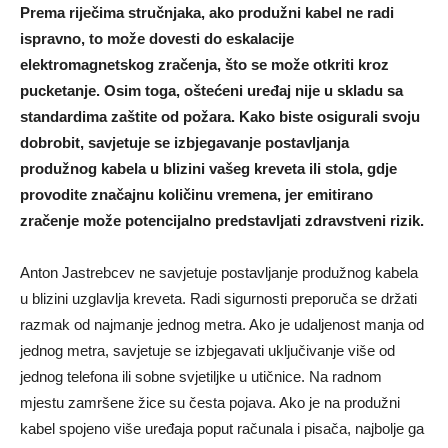
Prema riječima stručnjaka, ako produžni kabel ne radi
ispravno, to može dovesti do eskalacije
elektromagnetskog zračenja, što se može otkriti kroz
pucketanje. Osim toga, oštećeni uređaj nije u skladu sa
standardima zaštite od požara. Kako biste osigurali svoju
dobrobit, savjetuje se izbjegavanje postavljanja
produžnog kabela u blizini vašeg kreveta ili stola, gdje
provodite značajnu količinu vremena, jer emitirano
zračenje može potencijalno predstavljati zdravstveni rizik.
Anton Jastrebcev ne savjetuje postavljanje produžnog kabela
u blizini uzglavlja kreveta. Radi sigurnosti preporuča se držati
razmak od najmanje jednog metra. Ako je udaljenost manja od
jednog metra, savjetuje se izbjegavati uključivanje više od
jednog telefona ili sobne svjetiljke u utičnice. Na radnom
mjestu zamršene žice su česta pojava. Ako je na produžni
kabel spojeno više uređaja poput računala i pisača, najbolje ga