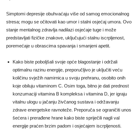
Simptomi depresije obuhvaćaju više od samog emocionalnog
stresa; mogu se očitovati kao umor i stalni osjećaj umora. Ovo
stanje mentalnog zdravlja nadilazi osjećaje tuge i može
predstavljati fizičke znakove, uključujući stalnu iscrpljenost,
poremećaje u obrascima spavanja i smanjeni apetit.
Kako biste poboljšali svoje opće blagostanje i održali
optimalnu razinu energije, preporučljivo je uključiti veću
količinu svježih namirnica u svoju prehranu, osobito onih
koje obiluju vitaminom C. Osim toga, bitno je dati prednost
konzumaciji vitamina B kompleksa i vitamina D, jer igraju
vitalnu ulogu u jačanju živčanog sustava i održavanju
zdrave energetske ravnoteže. Preporuča se ograničiti unos
šećera i prerađene hrane kako biste spriječili nagli val
energije praćen brzim padom i osjećajem iscrpljenosti.