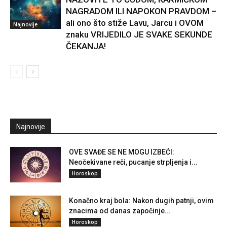
NAGRADOM ILI NAPOKON PRAVDOM –
ali ono što stiže Lavu, Jarcu i OVOM
Najnovije
znaku VRIJEDILO JE SVAKE SEKUNDE
ČEKANJA!
Najnovije
OVE SVAĐE SE NE MOGU IZBEĆI:
Neočekivane reči, pucanje strpljenja i...
Horoskop
Konačno kraj bola: Nakon dugih patnji, ovim
znacima od danas započinje...
Horoskop