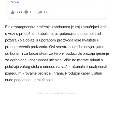
Elektromagnetsko zračenje zabrinutost je koju stručnjaci ističu
u vezi s produžnim kabelima, uz potencijalnu opasnost od
požara koja dolazi s uporabom proizvoda loše kvalitete ili
preopterećenih proizvoda. Ovi svestrani uređaji nevjerojatno
su korisni i za kućanstva i za tvrtke, budući da pružaju rješenje
za ograničenu dostupnost utičnica. Više ne morate brinuti o
položaju vašeg stola u odnosu na vaše računalo ili udaljenosti
između mikrovalne pećnice i hrane. Produžni kabeli uistinu
nude pogodnost i praktičnost.
Sadržaj se nastavlja nakon oglasa