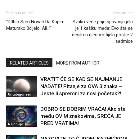
Previous article
Next article
“D0bio Sam Novac Da Kupim
Svako veče prije spavanja jela
Matursko 0dijelo, Ali…”
je 1 kašiku meda: Evo šta se
desilo u njenom tijelu poslije 2
sedmice
RELATED ARTICLES
MORE FROM AUTHOR
VRATIT ĆE SE KAD SE NAJMANJE
NADATE! Pitanje za OVA 3 znaka –
Jeste li spremni za novi početak?!
Uncategorized
DOBRO SE DOBRIM VRAĆA! Ako ste
među OVIM znakovima, SREĆA JE
PRED VRATIMA!
Najnovije
NAZOVITE TO ČUDOM, KARMIČKOM