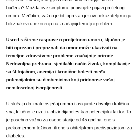
buđenja? Možda ove simptome pripisujete pojavi proljetnog
umora. Međutim, važno je biti oprezan jer ovi pokazatelji mogu
biti znakovi upozorenja na značajniji temeljni problem.
Usred raširene rasprave o proljetnom umoru, ključno je
biti oprezan i prepoznati da umor može ukazivati na
temeljne zdravstvene probleme značajnije prirode.
Nedovoljna prehrana, sjedilački način života, komplikacije
sa štitnjačom, anemija i kronične bolesti među
potencijalnim su čimbenicima koji pridonose vašoj
nemilosrdnoj iscrpljenosti.
U slučaju da imate osjećaj umora i osigurate dovoljnu količinu
sna, ključno je uzeti u obzir dijabetes kao potencijalni faktor. To
je posebno važno za osobe starije od 45 godina, one s
prekomjernom težinom ili one s obiteljskom predispozicijom za
dijabetes.