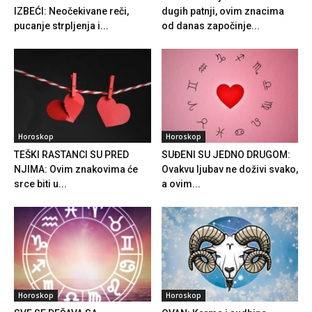
IZBEĆI: Neočekivane reči,
dugih patnji, ovim znacima
pucanje strpljenja i...
od danas započinje...
Horoskop
Horoskop
TEŠKI RASTANCI SU PRED
SUĐENI SU JEDNO DRUGOM:
NJIMA: Ovim znakovima će
Ovakvu ljubav ne doživi svako,
srce biti u...
a ovim...
Horoskop
Horoskop