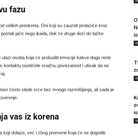
H
vu fazu
O
d velikih preokreta. Oni koji su zauzeti prolaziće kroz
N
postati jače nego ikada, dok će druge doći do tačke
i
H
 ulazi osoba koja će probuditi emocije kakve dugo niste
T
vom kontaktu osetićete snažnu povezanost i utisak da se
z
aj.
H
ovi često slede srce bez mnogo razmišljanja, ali sada je
K
overenje.
o
i
nja vas iz korena
H
 koji dolaze, već i zbog promene koja će se dogoditi