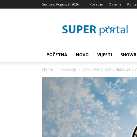
Sunday, August 9, 2026
Početna
O nama
Konta
Super
blog
POČETNA
NOVO
VIJESTI
SHOWB
Home
Horoskop
OTKRIVAMO TAJNE NEBA ZA OVNA: