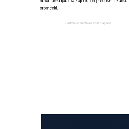
hrabri pred ljudima koji nisu ni predosetili koli
promeniti.
Sadržaj se nastavlja nakon oglasa