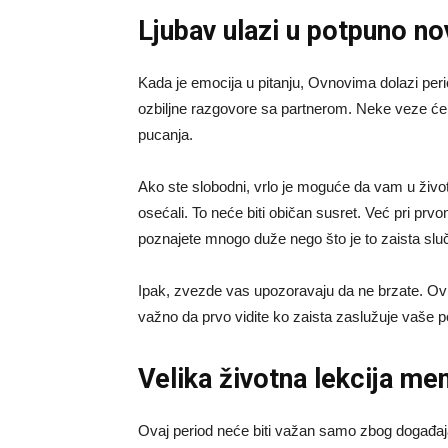
Ljubav ulazi u potpuno no
Kada je emocija u pitanju, Ovnovima dolazi perio
ozbiljne razgovore sa partnerom. Neke veze će 
pucanja.
Ako ste slobodni, vrlo je moguće da vam u život
osećali. To neće biti običan susret. Već pri pr
poznajete mnogo duže nego što je to zaista sluč
Ipak, zvezde vas upozoravaju da ne brzate. Ovn
važno da prvo vidite ko zaista zaslužuje vaše p
Velika životna lekcija me
Ovaj period neće biti važan samo zbog događaja