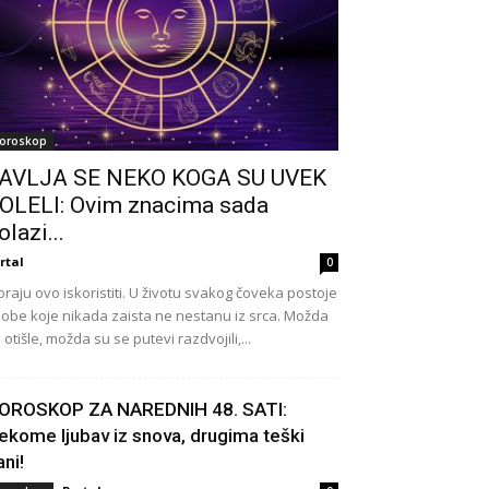
oroskop
AVLJA SE NEKO KOGA SU UVEK
OLELI: Ovim znacima sada
olazi...
rtal
0
raju ovo iskoristiti. U životu svakog čoveka postoje
obe koje nikada zaista ne nestanu iz srca. Možda
 otišle, možda su se putevi razdvojili,...
OROSKOP ZA NAREDNIH 48. SATI:
ekome ljubav iz snova, drugima teški
ani!