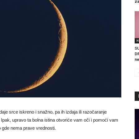
za
H
S
DR
ne
aje srce iskreno i snažno, pa ih izdaja ili razočaranje
Ipak, upravo ta bolna istina otvoriće vam oči i pomoći vam
o gde nema prave vrednosti.