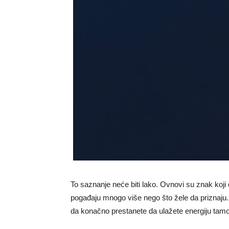
To saznanje neće biti lako. Ovnovi su znak koji d
pogađaju mnogo više nego što žele da priznaju. 
da konačno prestanete da ulažete energiju tam