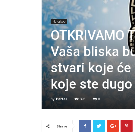
Horoskop
OTKRIVAMO T
Vaša bliska b
stvari koje će 
koje ste dugo 
By
Portal
308
0
Share