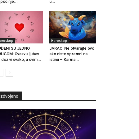
počinje...
u...
oroskop
Horoskop
UĐENI SU JEDNO
JARAC: Ne otvarajte ovo
UGOM: Ovakvu ljubav
ako niste spremni na
 doživi svako, a ovim...
istinu – Karma...
Izdvojeno