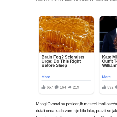
Mnogi Ovnovi su poslednjih meseci imali osećaj
ćutali onda kada vam nije bilo lako, pravili se ja