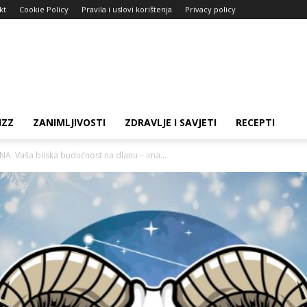
kt
Cookie Policy
Pravila i uslovi korištenja
Privacy policy
IZZ
ZANIMLJIVOSTI
ZDRAVLJE I SAVJETI
RECEPTI
 Vaša bliska budućnost na dlanu – ima...