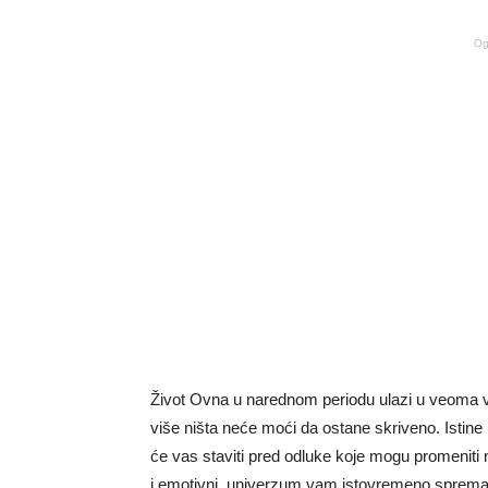
Og
Život Ovna u narednom periodu ulazi u veoma v
više ništa neće moći da ostane skriveno. Istine
će vas staviti pred odluke koje mogu promeniti m
i emotivni, univerzum vam istovremeno sprema i 