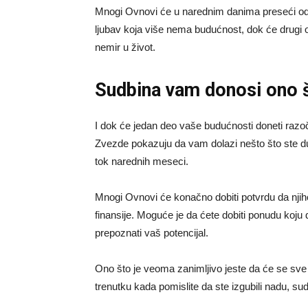
Mnogi Ovnovi će u narednim danima preseći odnos
ljubav koja više nema budućnost, dok će drugi odl
nemir u život.
Sudbina vam donosi ono š
I dok će jedan deo vaše budućnosti doneti razo
Zvezde pokazuju da vam dolazi nešto što ste dugo
tok narednih meseci.
Mnogi Ovnovi će konačno dobiti potvrdu da njiho
finansije. Moguće je da ćete dobiti ponudu koju 
prepoznati vaš potencijal.
Ono što je veoma zanimljivo jeste da će se sve
trenutku kada pomislite da ste izgubili nadu, sud