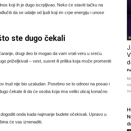
 koji ih je dugo iscrpljivao. Neko će staviti tačku na
učiti da se udalje od ljudi koji im crpe energiju i unose
to ste dugo čekali
H
J
čaranje, drugi deo bi mogao da vam vrati veru u sreću.
V
 priželjkivali – vest, susret ili prilika koja može promeniti
d
Po
Mo
v trud nije bio uzaludan. Posebno se to odnosi na posao i
os
su
dugo čekate ili da će osoba koja ima veliki uticaj konačno
H
 dogoditi onda kada najmanje budete očekivali. Upravo u
N
bina će vas iznenaditi.
d