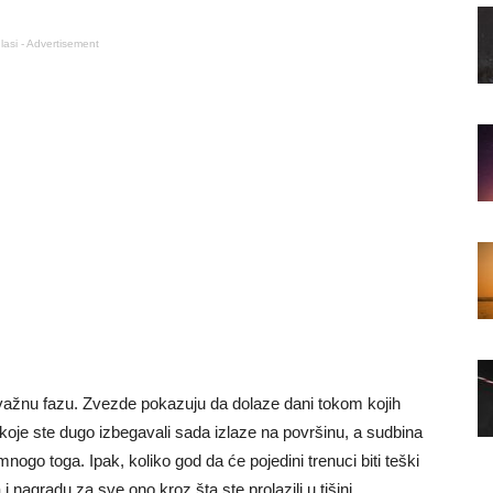
lasi - Advertisement
ažnu fazu. Zvezde pokazuju da dolaze dani tokom kojih
 koje ste dugo izbegavali sada izlaze na površinu, a sudbina
nogo toga. Ipak, koliko god da će pojedini trenuci biti teški
nagradu za sve ono kroz šta ste prolazili u tišini.