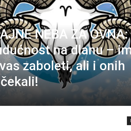
AJNE NEBA ZA OVNA:
udućnost na dlanu – i
vas zaboleti, ali i onih
čekali!