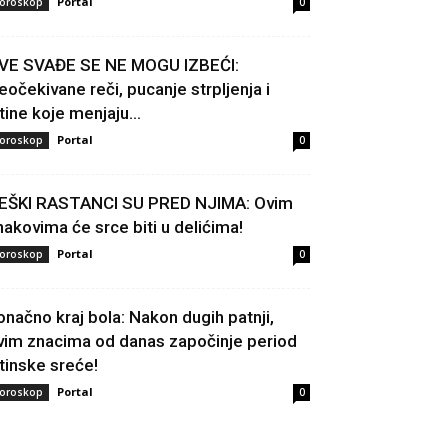
Portal
oroskop
0
VE SVAĐE SE NE MOGU IZBEĆI:
eočekivane reči, pucanje strpljenja i
stine koje menjaju...
Portal
oroskop
0
EŠKI RASTANCI SU PRED NJIMA: Ovim
nakovima će srce biti u delićima!
Portal
oroskop
0
onačno kraj bola: Nakon dugih patnji,
vim znacima od danas započinje period
stinske sreće!
Portal
oroskop
0