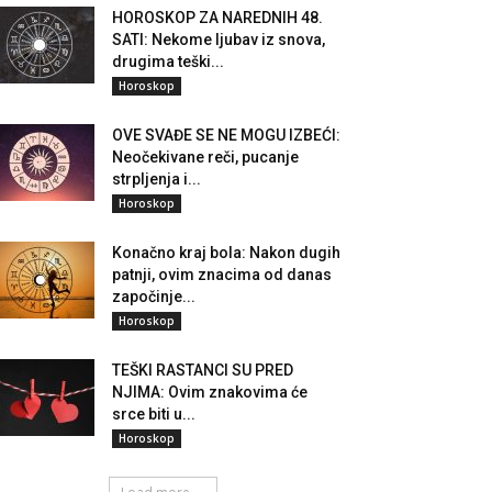
HOROSKOP ZA NAREDNIH 48.
SATI: Nekome ljubav iz snova,
drugima teški...
Horoskop
OVE SVAĐE SE NE MOGU IZBEĆI:
Neočekivane reči, pucanje
strpljenja i...
Horoskop
Konačno kraj bola: Nakon dugih
patnji, ovim znacima od danas
započinje...
Horoskop
TEŠKI RASTANCI SU PRED
NJIMA: Ovim znakovima će
srce biti u...
Horoskop