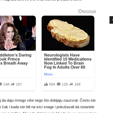
 da daju mnogo više nego što dobijaju zauzvrat. Često ste
ki čak i kada ste bili na ivici snage i pokušavali da ostanete