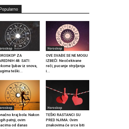
Popularno
oroskop
Horoskop
OROSKOP ZA
OVE SVAĐE SE NE MOGU
REDNIH 48. SATI:
IZBEĆI: Neočekivane
kome ljubav iz snova,
reči, pucanje strpljenja
ugima teški...
i...
oroskop
Horoskop
načno kraj bola: Nakon
TEŠKI RASTANCI SU
gih patnji, ovim
PRED NJIMA: Ovim
acima od danas
znakovima će srce biti