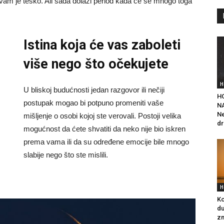
ko vam je teško. Ali sada dolazi period kada će se mnogo toga
Istina koja će vas zaboleti
više nego što očekujete
H
U bliskoj budućnosti jedan razgovor ili nečiji
H
postupak mogao bi potpuno promeniti vaše
NA
Ne
mišljenje o osobi kojoj ste verovali. Postoji velika
dr
mogućnost da ćete shvatiti da neko nije bio iskren
prema vama ili da su određene emocije bile mnogo
slabije nego što ste mislili.
H
Ko
du
zn