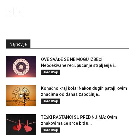
Najnovije
OVE SVAĐE SE NE MOGU IZBEĆI:
Neočekivane reči, pucanje strpljenja i...
Horoskop
Konačno kraj bola: Nakon dugih patnji, ovim
znacima od danas započinje...
Horoskop
TEŠKI RASTANCI SU PRED NJIMA: Ovim
znakovima će srce biti u...
Horoskop