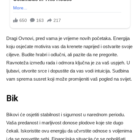
Dragi Ovnovi, pred vama je vrijeme novih početaka. Energija
koju osjećate motivira vas da krenete naprijed i ostvarite svoje
ciljeve. Budite hrabri i odlučni, ali pazite da ne pregorite.
Ravnoteža između rada i odmora ključna je za vaš uspjeh. U
ljubavi, otvorite srce i dopustite da vas vodi intuicija. Sudbina
vam sprema susret koji može promijeniti vaš pogled na svijet.
Bik
Bikovi će osjetiti stabilnost i sigurnost u narednom periodu.
Vaša predanost i marljivost donose plodove koje ste dugo
čekali. Iskoristite ovu energiju da učvrstite odnose s voljenima
i da se posvetite sebi. Financijska situacija će se poboljšati,