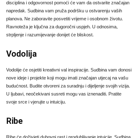
disciplina i odgovornost pomoći će vam da ostvarite značajan
napredak. Sudbina vam pruža podršku u ostvarenju vaših
planova. Ne zaboravite posvetiti vrijeme i osobnom životu.
Ravnoteža je ključna za dugoročni uspjeh. U odnosima,
strpljenje i razumijevanje donijet će bliskost.
Vodolija
Vodolije će osjetiti kreativni val inspiracije. Sudbina vam donosi
nove ideje i projekte koji mogu imati značajan utjecaj na vašu
budućnost. Budite otvoreni za suradnju i dijeljenje svojih vizija.
U ljubavi, neočekivani susreti mogu vas iznenaditi. Pratite
svoje srce i vjerujte u intuiciju.
Ribe
Ribe će doživjeti duhovni rast i produbljivanje intuicije. Sudbina