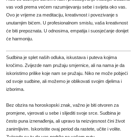
vas vodi prema većem razumijevanju sebe i svijeta oko vas.
Ovo je vrijeme za meditaciju, kreativnost i povezivanje s
unutarnjim bićem. U profesionalnom smislu, vaša kreativnost
će biti prepoznata. U odnosima, empatija i suosjećanje donijet
će harmoniju.
Sudbina je splet naših odluka, iskustava i puteva kojima
kročimo. Zvijezde nam pružaju smjernice, ali na nama je da
iskoristimo prilike koje nam se pružaju. Niko ne može pobjeći
od svoje sudbine, ali možemo je oblikovati svojim djelima i
izborima.
Bez obzira na horoskopski znak, važno je biti otvoren za
promjene, vjerovati u sebe i slijediti svoje srce. Sudbina je
često puna iznenađenja, ali upravo ta neizvjesnost čini život
zanimljivim. Iskoristite ovaj period da rastete, učite i volite.
Zvijezde su tu da vas podrže na vašem putu.