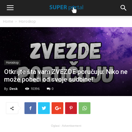
Home
Horoskop
Horoskop
Otkrijte šta vam ZVEZDE poručuju: Niko ne
može pobeći od svoje sudbine!
By
Desk
10396
0
Oglasi - Advertisement