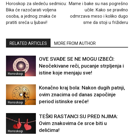
Horoskop za sledeću sedmicu:
Mame i bake su nas pogrešno
Bika će razočarati voljena
učile: Kako se pravilno
osoba, a jednog znaka će
odmrzava meso i koliko dugo
pratiti sreća u ljubavi!
sme da stoji u frižideru
RELATED ARTICLES
MORE FROM AUTHOR
OVE SVAĐE SE NE MOGU IZBEĆI:
Neočekivane reči, pucanje strpljenja i
istine koje menjaju sve!
Horoskop
Konačno kraj bola: Nakon dugih patnji,
ovim znacima od danas započinje
period istinske sreće!
Horoskop
TEŠKI RASTANCI SU PRED NJIMA:
Ovim znakovima će srce biti u
delićima!
Horoskop