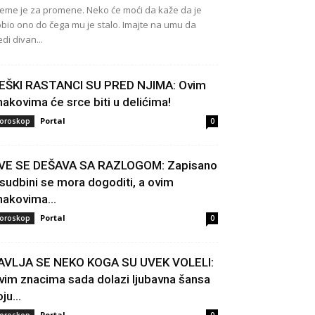
eme je za promene. Neko će moći da kaže da je
bio ono do čega mu je stalo. Imajte na umu da
edi divan...
EŠKI RASTANCI SU PRED NJIMA: Ovim
nakovima će srce biti u delićima!
Portal
oroskop
0
VE SE DEŠAVA SA RAZLOGOM: Zapisano
 sudbini se mora dogoditi, a ovim
nakovima...
Portal
oroskop
0
AVLJA SE NEKO KOGA SU UVEK VOLELI:
vim znacima sada dolazi ljubavna šansa
ju...
Portal