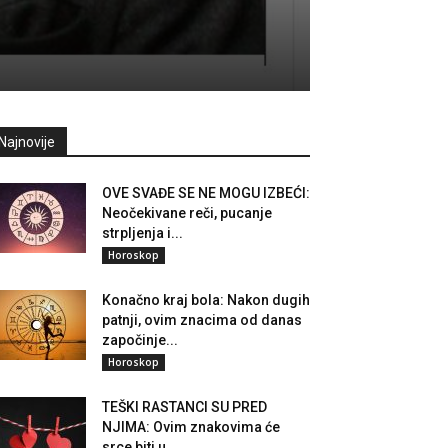
Najnovije
OVE SVAĐE SE NE MOGU IZBEĆI:
Neočekivane reči, pucanje
strpljenja i...
Horoskop
Konačno kraj bola: Nakon dugih
patnji, ovim znacima od danas
započinje...
Horoskop
TEŠKI RASTANCI SU PRED
NJIMA: Ovim znakovima će
srce biti u...