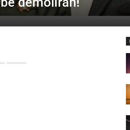
obe demoliran!
lasi - Advertisement