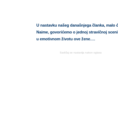
U nastavku našeg današnjega članka, malo ć
Naime, govorićemo o jednoj stravičnoj sceni, 
u emotivnom životu ove žene….
Sadržaj se nastavlja nakon oglasa