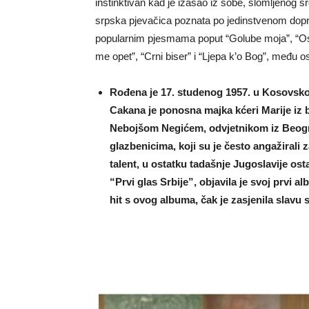
instinktivan kad je izašao iz sobe, slomljenog 
srpska pjevačica poznata po jedinstvenom doprino
popularnim pjesmama poput “Golube moja”, “Osje
me opet”, “Crni biser” i “Ljepa k’o Bog”, među o
Rođena je 17. studenog 1957. u Kosovskoj 
Cakana je ponosna majka kćeri Marije iz 
Nebojšom Negićem, odvjetnikom iz Beogra
glazbenicima, koji su je često angažirali
talent, u ostatku tadašnje Jugoslavije os
“Prvi glas Srbije”, objavila je svoj prvi
hit s ovog albuma, čak je zasjenila slavu