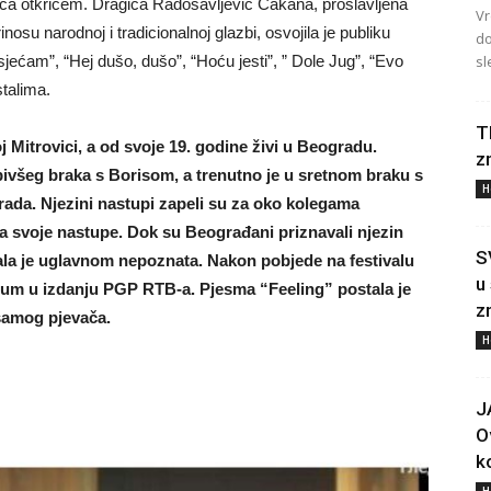
srca otkrićem. Dragica Radosavljević Cakana, proslavljena
Vr
su narodnoj i tradicionalnoj glazbi, osvojila je publiku
do
ćam”, “Hej dušo, dušo”, “Hoću jesti”, ” Dole Jug”, “Evo
sl
stalima.
T
Mitrovici, a od svoje 19. godine živi u Beogradu.
z
bivšeg braka s Borisom, a trenutno je u sretnom braku s
H
da. Njezini nastupi zapeli su za oko kolegama
 za svoje nastupe. Dok su Beograđani priznavali njezin
S
tala je uglavnom nepoznata. Nakon pobjede na festivalu
u
 album u izdanju PGP RTB-a. Pjesma “Feeling” postala je
z
 samog pjevača.
H
J
O
ko