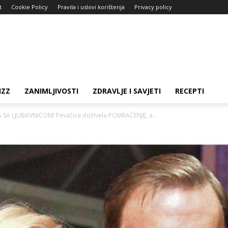
t
Cookie Policy
Pravila i uslovi korištenja
Privacy policy
IZZ
ZANIMLJIVOSTI
ZDRAVLJE I SAVJETI
RECEPTI
SA LJUBAVNICOM! Pevačica doživela POMRAČENJE, a...