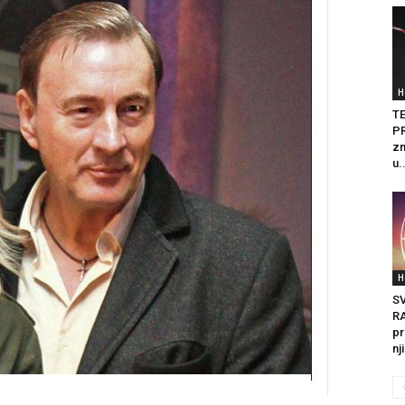
H
T
PR
zn
u.
H
S
R
pr
nj