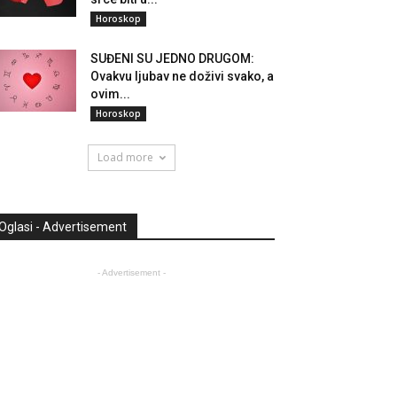
Horoskop
SUĐENI SU JEDNO DRUGOM:
Ovakvu ljubav ne doživi svako, a
ovim...
Horoskop
Load more
Oglasi - Advertisement
- Advertisement -