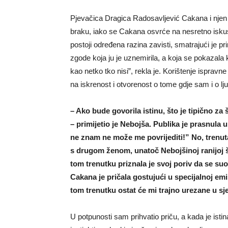
Pjevačica Dragica Radosavljević Cakana i njen
braku, iako se Cakana osvrće na nesretno iskust
postoji određena razina zavisti, smatrajući je p
zgode koja ju je uznemirila, a koja se pokazala
kao netko tko nisi”, rekla je. Korištenje ispravne
na iskrenost i otvorenost o tome gdje sam i o l
– Ako bude govorila istinu, što je tipično za
– primijetio je Nebojša. Publika je prasnula 
ne znam ne može me povrijediti!” No, trenut
s drugom ženom, unatoč Nebojšinoj ranijoj š
tom trenutku priznala je svoj poriv da se 
Cakana je pričala gostujući u specijalnoj em
tom trenutku ostat će mi trajno urezane u sj
U potpunosti sam prihvatio priču, a kada je isti