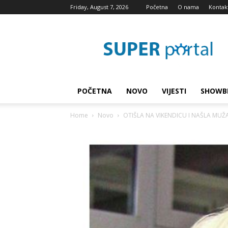
Friday, August 7, 2026
Početna
O nama
Kontak
Super
blog
POČETNA
NOVO
VIJESTI
SHOWB
Home
Novo
OTIŠLA NA VIKENDICU I NAŠLA MUŽA 