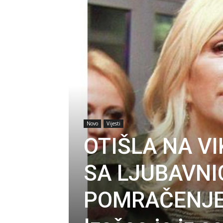
Novo
Vijesti
OTIŠLA NA V
SA LJUBAVNIC
POMRAČENJE, 