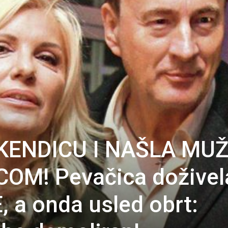
IKENDICU I NAŠLA MU
OM! Pevačica doživel
a onda usled obrt: