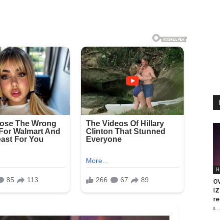
H
O
IZ
re
i..