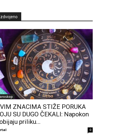
Izdvojeno
oroskop
VIM ZNACIMA STIŽE PORUKA
OJU SU DUGO ČEKALI: Napokon
obijaju priliku...
rtal
0