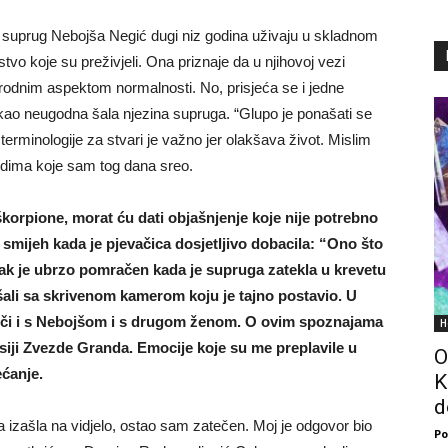
 suprug Nebojša Negić dugi niz godina uživaju u skladnom
vo koje su preživjeli. Ona priznaje da u njihovoj vezi
rirodnim aspektom normalnosti. No, prisjeća se i jedne
 kao neugodna šala njezina supruga. “Glupo je ponašati se
 terminologije za stvari je važno jer olakšava život. Mislim
judima koje sam tog dana sreo.
 škorpione, morat ću dati objašnjenje koje nije potrebno
u smijeh kada je pjevačica dosjetljivo dobacila: “Ono što
ak je ubrzo pomračen kada je supruga zatekla u krevetu
ali sa skrivenom kamerom koju je tajno postavio. U
suoči i s Nebojšom i s drugom ženom. O ovim spoznajama
H
isiji Zvezde Granda. Emocije koje su me preplavile u
O
ećanje.
K
d
na izašla na vidjelo, ostao sam zatečen. Moj je odgovor bio
Po