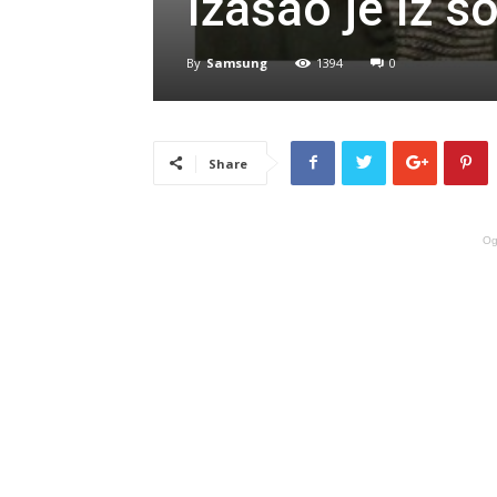
Izašao je iz s
By
Samsung
1394
0
Share
Og