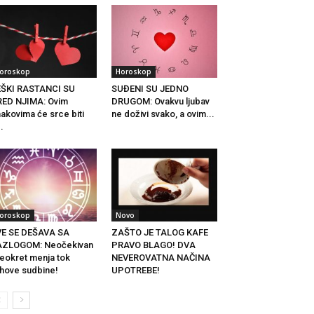
oroskop
Horoskop
EŠKI RASTANCI SU
SUĐENI SU JEDNO
ED NJIMA: Ovim
DRUGOM: Ovakvu ljubav
akovima će srce biti
ne doživi svako, a ovim...
..
oroskop
Novo
VE SE DEŠAVA SA
ZAŠTO JE TALOG KAFE
AZLOGOM: Neočekivan
PRAVO BLAGO! DVA
eokret menja tok
NEVEROVATNA NAČINA
ihove sudbine!
UPOTREBE!