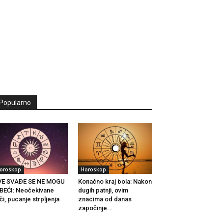
Popularno
oroskop
Horoskop
VE SVAĐE SE NE MOGU
Konačno kraj bola: Nakon
BEĆI: Neočekivane
dugih patnji, ovim
či, pucanje strpljenja
znacima od danas
.
započinje...