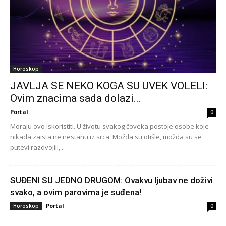
Horoskop
JAVLJA SE NEKO KOGA SU UVEK VOLELI:
Ovim znacima sada dolazi...
Portal
0
Moraju ovo iskoristiti. U životu svakog čoveka postoje osobe koje
nikada zaista ne nestanu iz srca. Možda su otišle, možda su se
putevi razdvojili,...
SUĐENI SU JEDNO DRUGOM: Ovakvu ljubav ne doživi
svako, a ovim parovima je suđena!
Portal
Horoskop
0