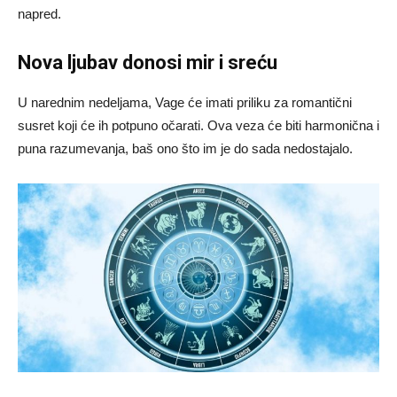
napred.
Nova ljubav donosi mir i sreću
U narednim nedeljama, Vage će imati priliku za romantični
susret koji će ih potpuno očarati. Ova veza će biti harmonična i
puna razumevanja, baš ono što im je do sada nedostajalo.