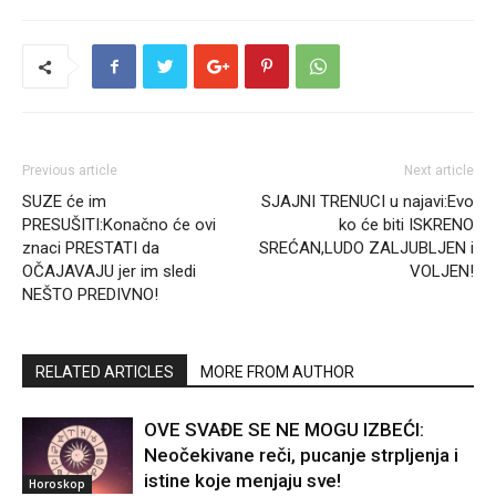
Previous article
Next article
SUZE će im
SJAJNI TRENUCI u najavi:Evo
PRESUŠITI:Konačno će ovi
ko će biti ISKRENO
znaci PRESTATI da
SREĆAN,LUDO ZALJUBLJEN i
OČAJAVAJU jer im sledi
VOLJEN!
NEŠTO PREDIVNO!
RELATED ARTICLES
MORE FROM AUTHOR
OVE SVAĐE SE NE MOGU IZBEĆI:
Neočekivane reči, pucanje strpljenja i
istine koje menjaju sve!
Horoskop