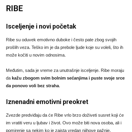
RIBE
Isceljenje i novi početak
Ribe su oduvek emotivno duboke i često pate zbog svojih
prošlih veza. Teško im je da prebole ljude koje su voleli, što ih
može kočiti u novim odnosima.
Međutim, sada je vreme za unutrašnje isceljenje. Ribe moraju
da
kažu zbogom svim bolnim sećanjima i puste svoje srce
da ponovo voli bez straha
.
Iznenadni emotivni preokret
Zvezde predviđaju da će Ribe vrlo brzo doživeti susret koji će
im vratiti veru u ljubav i život. Ovo može biti nova osoba, ali i
pomirenje sa nekim ko je zaista vredan njihove pažnje.