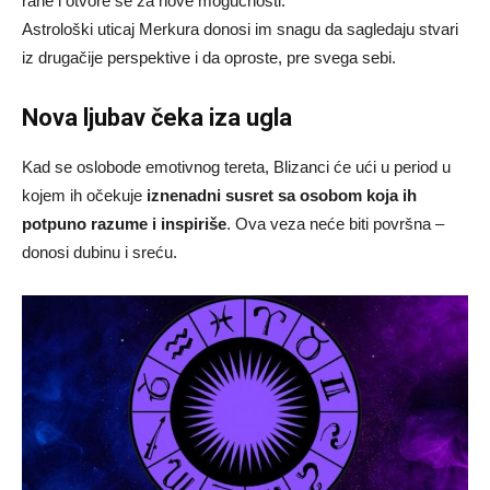
rane i otvore se za nove mogućnosti.
Astrološki uticaj Merkura donosi im snagu da sagledaju stvari
iz drugačije perspektive i da oproste, pre svega sebi.
Nova ljubav čeka iza ugla
Kad se oslobode emotivnog tereta, Blizanci će ući u period u
kojem ih očekuje
iznenadni susret sa osobom koja ih
potpuno razume i inspiriše
. Ova veza neće biti površna –
donosi dubinu i sreću.