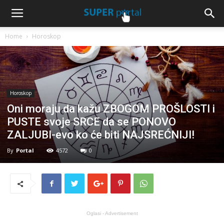
Home
Horoskop
Horoskop
Oni moraju da kažu ZBOGOM PROŠLOSTI i
PUSTE svoje SRCE da se PONOVO
ZALJUBI-evo ko će biti NAJSREĆNIJI!
By
Portal
4572
0
Oglasi - Advertisement