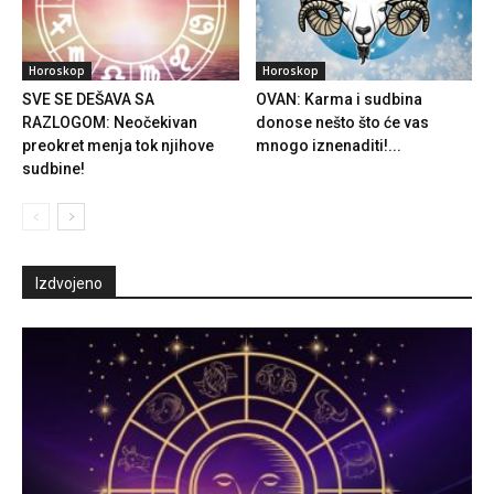
Horoskop
Horoskop
SVE SE DEŠAVA SA
OVAN: Karma i sudbina
RAZLOGOM: Neočekivan
donose nešto što će vas
preokret menja tok njihove
mnogo iznenaditi!...
sudbine!
Izdvojeno