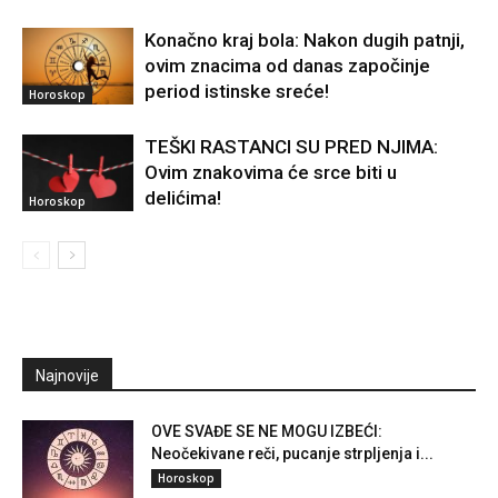
Konačno kraj bola: Nakon dugih patnji,
ovim znacima od danas započinje
period istinske sreće!
Horoskop
TEŠKI RASTANCI SU PRED NJIMA:
Ovim znakovima će srce biti u
delićima!
Horoskop
Najnovije
OVE SVAĐE SE NE MOGU IZBEĆI:
Neočekivane reči, pucanje strpljenja i...
Horoskop