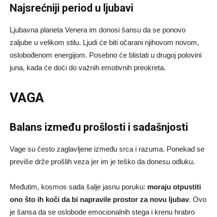
Najsrećniji period u ljubavi
Ljubavna planeta Venera im donosi šansu da se ponovo
zaljube u velikom stilu. Ljudi će biti očarani njihovom novom,
oslobođenom energijom. Posebno će blistati u drugoj polovini
juna, kada će doći do važnih emotivnih preokreta.
VAGA
Balans između prošlosti i sadašnjosti
Vage su često zaglavljene između srca i razuma. Ponekad se
previše drže prošlih veza jer im je teško da donesu odluku.
Međutim, kosmos sada šalje jasnu poruku:
moraju otpustiti
ono što ih koči da bi napravile prostor za novu ljubav
. Ovo
je šansa da se oslobode emocionalnih stega i krenu hrabro