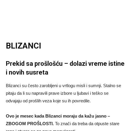
BLIZANCI
Prekid sa prošlošću – dolazi vreme istine
i novih susreta
Blizanci su često zarobljeni u vrtlogu misli i sumnji. Stalno se
pitaju da li su napravili prave izbore u ljubavi i teško se
odvajaju od prošlih veza koje su ih povredile.
Ovo je mesec kada Blizanci moraju da kažu jasno –
ZBOGOM PROŠLOSTI.
To znači da treba da otpuste stare