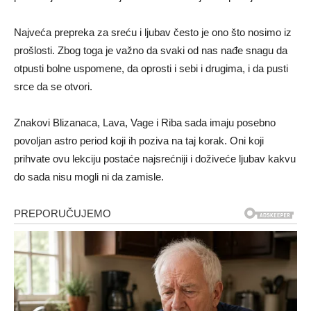
Najveća prepreka za sreću i ljubav često je ono što nosimo iz
prošlosti. Zbog toga je važno da svaki od nas nađe snagu da
otpusti bolne uspomene, da oprosti i sebi i drugima, i da pusti
srce da se otvori.
Znakovi Blizanaca, Lava, Vage i Riba sada imaju posebno
povoljan astro period koji ih poziva na taj korak. Oni koji
prihvate ovu lekciju postaće najsrećniji i doživeće ljubav kakvu
do sada nisu mogli ni da zamisle.