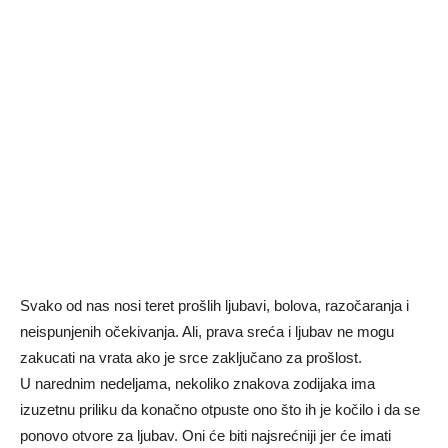
Svako od nas nosi teret prošlih ljubavi, bolova, razočaranja i
neispunjenih očekivanja. Ali, prava sreća i ljubav ne mogu
zakucati na vrata ako je srce zaključano za prošlost.
U narednim nedeljama, nekoliko znakova zodijaka ima
izuzetnu priliku da konačno otpuste ono što ih je kočilo i da se
ponovo otvore za ljubav. Oni će biti najsrećniji jer će imati