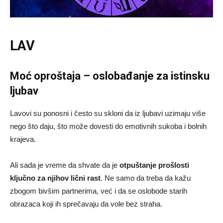
LAV
Moć oproštaja – oslobađanje za istinsku
ljubav
Lavovi su ponosni i često su skloni da iz ljubavi uzimaju više
nego što daju, što može dovesti do emotivnih sukoba i bolnih
krajeva.
Ali sada je vreme da shvate da je
otpuštanje prošlosti
ključno za njihov lični rast
. Ne samo da treba da kažu
zbogom bivšim partnerima, već i da se oslobode starih
obrazaca koji ih sprečavaju da vole bez straha.