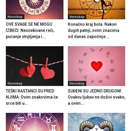
Horoskop
Horoskop
OVE SVAĐE SE NE MOGU
Konačno kraj bola: Nakon
IZBEĆI: Neočekivane reči,
dugih patnji, ovim znacima
pucanje strpljenja i...
od danas započinje...
Horoskop
Horoskop
TEŠKI RASTANCI SU PRED
SUĐENI SU JEDNO DRUGOM:
NJIMA: Ovim znakovima će
Ovakvu ljubav ne doživi svako,
srce biti u...
a ovim...