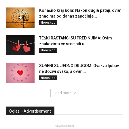
Konačno kraj bola: Nakon dugih patnji, ovim
znacima od danas započinje...
Horoskop
TEŠKI RASTANCI SU PRED NJIMA: Ovim
znakovima će srce biti u...
Horoskop
SUĐENI SU JEDNO DRUGOM: Ovakvu ljubav
ne doživi svako, a ovim...
Horoskop
Load more
Oglasi - Advertisement
- Advertisement -