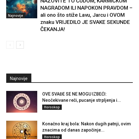
NAZOVITE TO ČUDOM, KARMIČKOM
NAGRADOM ILI NAPOKON PRAVDOM –
ali ono što stiže Lavu, Jarcu i OVOM
Najnovije
znaku VRIJEDILO JE SVAKE SEKUNDE
ČEKANJA!
Najnovije
OVE SVAĐE SE NE MOGU IZBEĆI:
Neočekivane reči, pucanje strpljenja i...
Horoskop
Konačno kraj bola: Nakon dugih patnji, ovim
znacima od danas započinje...
Horoskop