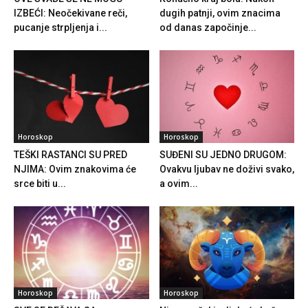
IZBEĆI: Neočekivane reči,
dugih patnji, ovim znacima
pucanje strpljenja i...
od danas započinje...
Horoskop
Horoskop
TEŠKI RASTANCI SU PRED
SUĐENI SU JEDNO DRUGOM:
NJIMA: Ovim znakovima će
Ovakvu ljubav ne doživi svako,
srce biti u...
a ovim...
Horoskop
Horoskop