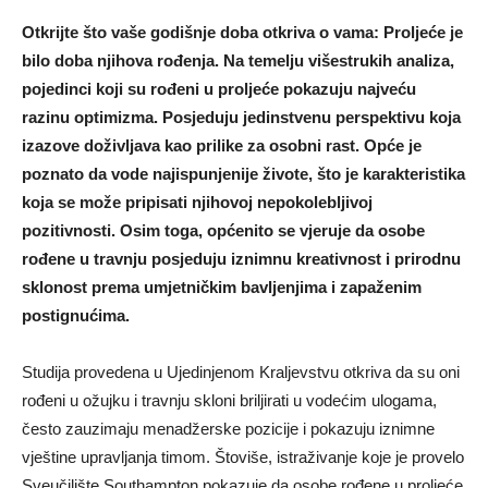
Otkrijte što vaše godišnje doba otkriva o vama: Proljeće je
bilo doba njihova rođenja. Na temelju višestrukih analiza,
pojedinci koji su rođeni u proljeće pokazuju najveću
razinu optimizma. Posjeduju jedinstvenu perspektivu koja
izazove doživljava kao prilike za osobni rast. Opće je
poznato da vode najispunjenije živote, što je karakteristika
koja se može pripisati njihovoj nepokolebljivoj
pozitivnosti. Osim toga, općenito se vjeruje da osobe
rođene u travnju posjeduju iznimnu kreativnost i prirodnu
sklonost prema umjetničkim bavljenjima i zapaženim
postignućima.
Studija provedena u Ujedinjenom Kraljevstvu otkriva da su oni
rođeni u ožujku i travnju skloni briljirati u vodećim ulogama,
često zauzimaju menadžerske pozicije i pokazuju iznimne
vještine upravljanja timom. Štoviše, istraživanje koje je provelo
Sveučilište Southampton pokazuje da osobe rođene u proljeće