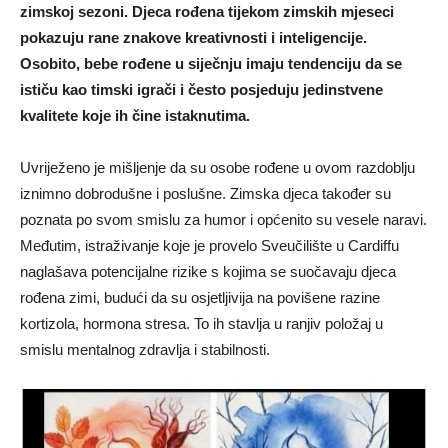
zimskoj sezoni. Djeca rođena tijekom zimskih mjeseci
pokazuju rane znakove kreativnosti i inteligencije.
Osobito, bebe rođene u siječnju imaju tendenciju da se
ističu kao timski igrači i često posjeduju jedinstvene
kvalitete koje ih čine istaknutima.
Uvriježeno je mišljenje da su osobe rođene u ovom razdoblju
iznimno dobrodušne i poslušne. Zimska djeca također su
poznata po svom smislu za humor i općenito su vesele naravi.
Međutim, istraživanje koje je provelo Sveučilište u Cardiffu
naglašava potencijalne rizike s kojima se suočavaju djeca
rođena zimi, budući da su osjetljivija na povišene razine
kortizola, hormona stresa. To ih stavlja u ranjiv položaj u
smislu mentalnog zdravlja i stabilnosti.