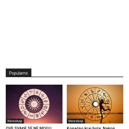
Popularno
Horoskop
Horoskop
OVE SVAĐE SE NE MOGU
Konačno kraj bola: Nakon