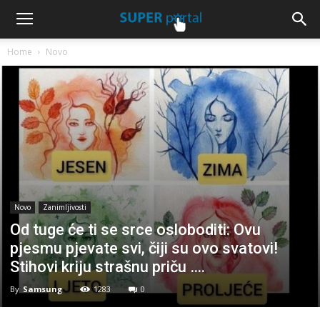
Home
Novo
Novo
Zanimljivosti
Od tuge će ti se srce osloboditi: Ovu
pjesmu pjevate svi, čiji su ovo svatovi!
Stihovi kriju strašnu priču ….
By
Samsung
1283
0