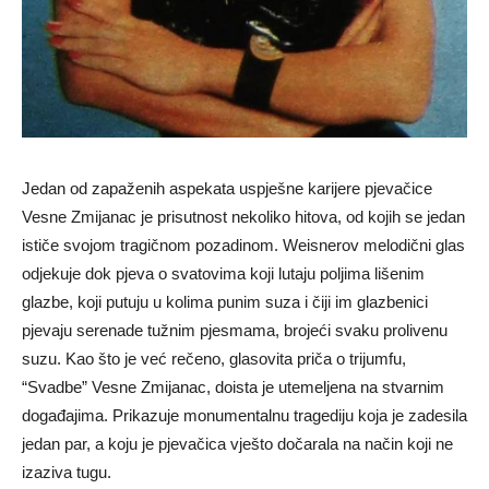
Jedan od zapaženih aspekata uspješne karijere pjevačice
Vesne Zmijanac je prisutnost nekoliko hitova, od kojih se jedan
ističe svojom tragičnom pozadinom. Weisnerov melodični glas
odjekuje dok pjeva o svatovima koji lutaju poljima lišenim
glazbe, koji putuju u kolima punim suza i čiji im glazbenici
pjevaju serenade tužnim pjesmama, brojeći svaku prolivenu
suzu. Kao što je već rečeno, glasovita priča o trijumfu,
“Svadbe” Vesne Zmijanac, doista je utemeljena na stvarnim
događajima. Prikazuje monumentalnu tragediju koja je zadesila
jedan par, a koju je pjevačica vješto dočarala na način koji ne
izaziva tugu.