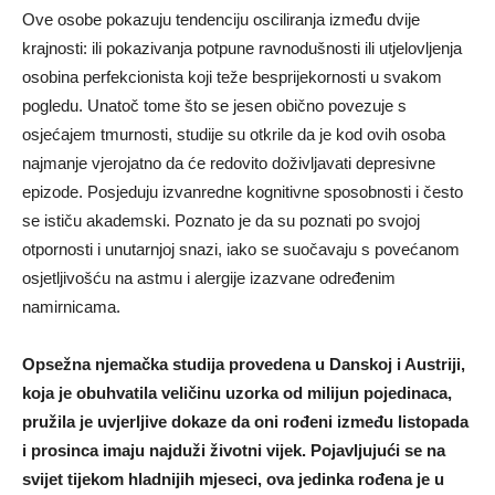
Ove osobe pokazuju tendenciju osciliranja između dvije
krajnosti: ili pokazivanja potpune ravnodušnosti ili utjelovljenja
osobina perfekcionista koji teže besprijekornosti u svakom
pogledu. Unatoč tome što se jesen obično povezuje s
osjećajem tmurnosti, studije su otkrile da je kod ovih osoba
najmanje vjerojatno da će redovito doživljavati depresivne
epizode. Posjeduju izvanredne kognitivne sposobnosti i često
se ističu akademski. Poznato je da su poznati po svojoj
otpornosti i unutarnjoj snazi, iako se suočavaju s povećanom
osjetljivošću na astmu i alergije izazvane određenim
namirnicama.
Opsežna njemačka studija provedena u Danskoj i Austriji,
koja je obuhvatila veličinu uzorka od milijun pojedinaca,
pružila je uvjerljive dokaze da oni rođeni između listopada
i prosinca imaju najduži životni vijek. Pojavljujući se na
svijet tijekom hladnijih mjeseci, ova jedinka rođena je u