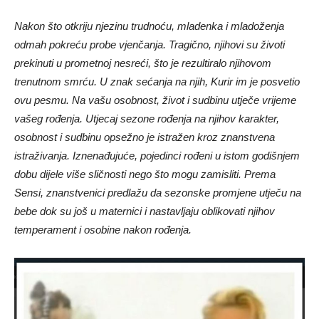
Nakon što otkriju njezinu trudnoću, mladenka i mladoženja
odmah pokreću probe vjenčanja. Tragično, njihovi su životi
prekinuti u prometnoj nesreći, što je rezultiralo njihovom
trenutnom smrću. U znak sećanja na njih, Kurir im je posvetio
ovu pesmu. Na vašu osobnost, život i sudbinu utječe vrijeme
vašeg rođenja. Utjecaj sezone rođenja na njihov karakter,
osobnost i sudbinu opsežno je istražen kroz znanstvena
istraživanja. Iznenađujuće, pojedinci rođeni u istom godišnjem
dobu dijele više sličnosti nego što mogu zamisliti. Prema
Sensi, znanstvenici predlažu da sezonske promjene utječu na
bebe dok su još u maternici i nastavljaju oblikovati njihov
temperament i osobine nakon rođenja.