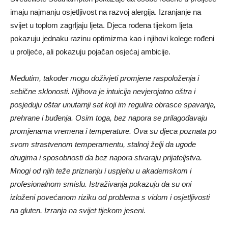
imaju najmanju osjetljivost na razvoj alergija. Izranjanje na
svijet u toplom zagrljaju ljeta. Djeca rođena tijekom ljeta
pokazuju jednaku razinu optimizma kao i njihovi kolege rođeni
u proljeće, ali pokazuju pojačan osjećaj ambicije.
Međutim, također mogu doživjeti promjene raspoloženja i
sebične sklonosti. Njihova je intuicija nevjerojatno oštra i
posjeduju oštar unutarnji sat koji im regulira obrasce spavanja,
prehrane i buđenja. Osim toga, bez napora se prilagođavaju
promjenama vremena i temperature. Ova su djeca poznata po
svom strastvenom temperamentu, stalnoj želji da ugode
drugima i sposobnosti da bez napora stvaraju prijateljstva.
Mnogi od njih teže priznanju i uspjehu u akademskom i
profesionalnom smislu. Istraživanja pokazuju da su oni
izloženi povećanom riziku od problema s vidom i osjetljivosti
na gluten. Izranja na svijet tijekom jeseni.