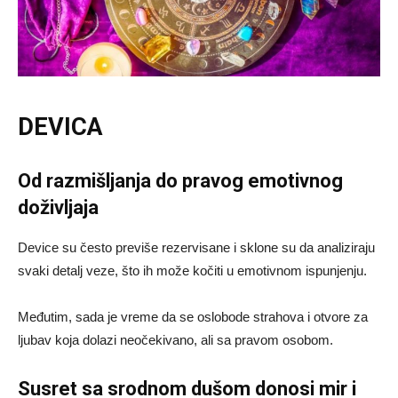
DEVICA
Od razmišljanja do pravog emotivnog
doživljaja
Device su često previše rezervisane i sklone su da analiziraju
svaki detalj veze, što ih može kočiti u emotivnom ispunjenju.
Međutim, sada je vreme da se oslobode strahova i otvore za
ljubav koja dolazi neočekivano, ali sa pravom osobom.
Susret sa srodnom dušom donosi mir i