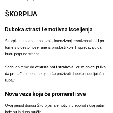
ŠKORPIJA
Duboka strast i emotivna isceljenja
Škorpije su poznate po svojoj intenzivnoj emotivnosti, ali i po
tome što često nose rane iz prošlosti koje ih sprečavaju da
budu potpuno srećne.
Sada je vreme da
otpuste bol i strahove
, jer im dolazi prilika
da pronađu osobu sa kojom će proživeti duboku i isceljujuću
ljubav.
Nova veza koja će promeniti sve
Ovaj period donosi Škorpijama emotivni preporod i kraj patnji
koje su ih dugo mučile.