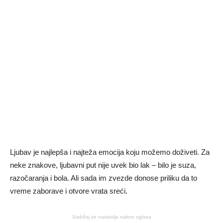
Ljubav je najlepša i najteža emocija koju možemo doživeti. Za
neke znakove, ljubavni put nije uvek bio lak – bilo je suza,
razočaranja i bola. Ali sada im zvezde donose priliku da to
vreme zaborave i otvore vrata sreći.
Sadržaj se nastavlja nakon oglasa