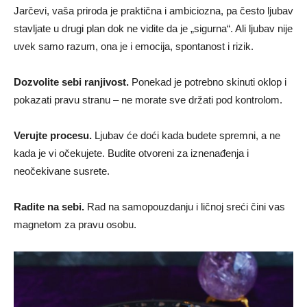
Jarčevi, vaša priroda je praktična i ambiciozna, pa često ljubav
stavljate u drugi plan dok ne vidite da je „sigurna“. Ali ljubav nije
uvek samo razum, ona je i emocija, spontanost i rizik.
Dozvolite sebi ranjivost.
Ponekad je potrebno skinuti oklop i
pokazati pravu stranu – ne morate sve držati pod kontrolom.
Verujte procesu.
Ljubav će doći kada budete spremni, a ne
kada je vi očekujete. Budite otvoreni za iznenađenja i
neočekivane susrete.
Radite na sebi.
Rad na samopouzdanju i ličnoj sreći čini vas
magnetom za pravu osobu.