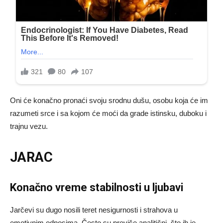
Oni će konačno pronaći svoju srodnu dušu, osobu koja će im
razumeti srce i sa kojom će moći da grade istinsku, duboku i
trajnu vezu.
JARAC
Konačno vreme stabilnosti u ljubavi
Jarčevi su dugo nosili teret nesigurnosti i strahova u
emotivnim odnosima. Često su previše analitični, što ih je