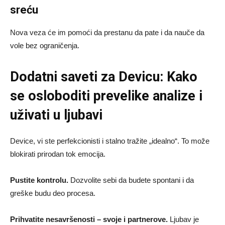
sreću
Nova veza će im pomoći da prestanu da pate i da nauče da
vole bez ograničenja.
Dodatni saveti za Devicu: Kako
se osloboditi prevelike analize i
uživati u ljubavi
Device, vi ste perfekcionisti i stalno tražite „idealno“. To može
blokirati prirodan tok emocija.
Pustite kontrolu.
Dozvolite sebi da budete spontani i da
greške budu deo procesa.
Prihvatite nesavršenosti – svoje i partnerove.
Ljubav je