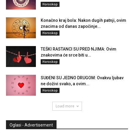
Horoskop
Konačno kraj bola: Nakon dugih patnji, ovim
znacima od danas započinje...
Horoskop
TEŠKI RASTANCI SU PRED NJIMA: Ovim
znakovima će srce biti u...
Horoskop
SUĐENI SU JEDNO DRUGOM: Ovakvu ljubav
ne doživi svako, a ovim...
Horoskop
Load more
Oglasi - Advertisement