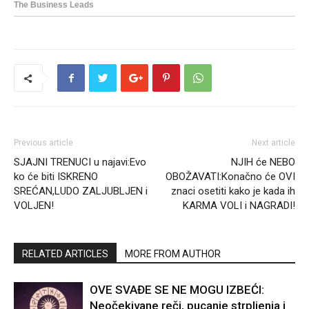
Previous article
Next article
SJAJNI TRENUCI u najavi:Evo
NJIH će NEBO
ko će biti ISKRENO
OBOŽAVATI:Konačno će OVI
SREĆAN,LUDO ZALJUBLJEN i
znaci osetiti kako je kada ih
VOLJEN!
KARMA VOLI i NAGRADI!
RELATED ARTICLES
MORE FROM AUTHOR
OVE SVAĐE SE NE MOGU IZBEĆI:
Neočekivane reči, pucanje strpljenja i