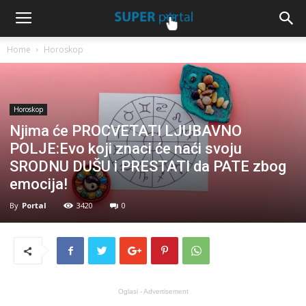
Home
Horoskop
Horoskop
Njima će PROCVETATI LJUBAVNO
POLJE:Evo koji znaci će naći svoju
SRODNU DUŠU i PRESTATI da PATE zbog
emocija!
By
Portal
3420
0
Oglasi - Advertisement