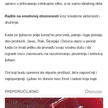
upravo u prihvatanju celokupne slike, a ne samo idealnog dela.
Radite na emotivnoj otvorenosti
kroz kreativne aktivnosti i
druženje.
Kada se ljubavno polje konačno procveta, patnja i tuga postaju
deo prošlosti. Jarac, Rak, Škorpija i Devica ulaze u period
kada će imati priliku da pronađu svoju srodnu dušu i da
izgrade vezu zasnovanu na razumevanju, poverenju i istinskoj
ljubavi.
Oni koji budu spremni da otpuste prošlost, biće najsrećniji i
najispunjeniji. Ljubav im donosi novi život i radost koja traje.