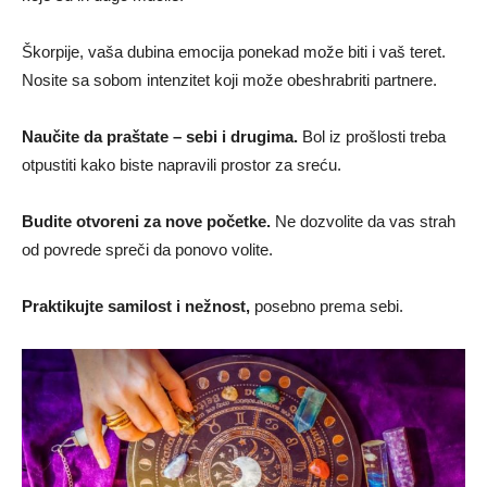
Škorpije, vaša dubina emocija ponekad može biti i vaš teret.
Nosite sa sobom intenzitet koji može obeshrabriti partnere.
Naučite da praštate – sebi i drugima.
Bol iz prošlosti treba
otpustiti kako biste napravili prostor za sreću.
Budite otvoreni za nove početke.
Ne dozvolite da vas strah
od povrede spreči da ponovo volite.
Praktikujte samilost i nežnost,
posebno prema sebi.