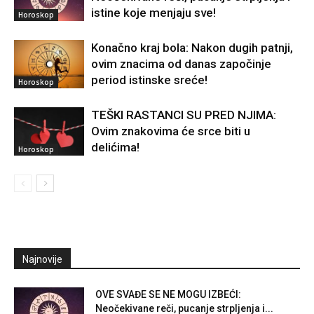
istine koje menjaju sve!
Horoskop
Konačno kraj bola: Nakon dugih patnji,
ovim znacima od danas započinje
period istinske sreće!
Horoskop
TEŠKI RASTANCI SU PRED NJIMA:
Ovim znakovima će srce biti u
delićima!
Horoskop
Najnovije
OVE SVAĐE SE NE MOGU IZBEĆI:
Neočekivane reči, pucanje strpljenja i...