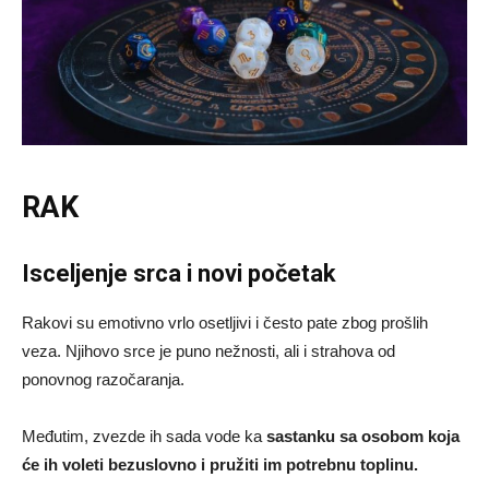
RAK
Isceljenje srca i novi početak
Rakovi su emotivno vrlo osetljivi i često pate zbog prošlih
veza. Njihovo srce je puno nežnosti, ali i strahova od
ponovnog razočaranja.
Međutim, zvezde ih sada vode ka
sastanku sa osobom koja
će ih voleti bezuslovno i pružiti im potrebnu toplinu.