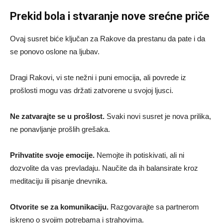
Prekid bola i stvaranje nove srećne priče
Ovaj susret biće ključan za Rakove da prestanu da pate i da
se ponovo oslone na ljubav.
Dragi Rakovi, vi ste nežni i puni emocija, ali povrede iz
prošlosti mogu vas držati zatvorene u svojoj ljusci.
Ne zatvarajte se u prošlost.
Svaki novi susret je nova prilika,
ne ponavljanje prošlih grešaka.
Prihvatite svoje emocije.
Nemojte ih potiskivati, ali ni
dozvolite da vas prevladaju. Naučite da ih balansirate kroz
meditaciju ili pisanje dnevnika.
Otvorite se za komunikaciju.
Razgovarajte sa partnerom
iskreno o svojim potrebama i strahovima.