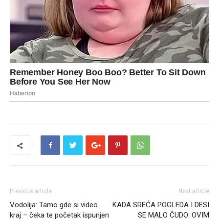
Previous article
Next article
Vodolija: Tamo gde si video
KADA SREĆA POGLEDA I DESI
kraj – čeka te početak ispunjen
SE MALO ČUDO: OVIM