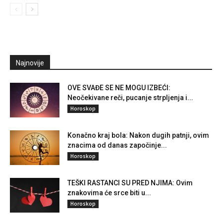
Najnovije
OVE SVAĐE SE NE MOGU IZBEĆI:
Neočekivane reči, pucanje strpljenja i...
Horoskop
Konačno kraj bola: Nakon dugih patnji, ovim
znacima od danas započinje...
Horoskop
TEŠKI RASTANCI SU PRED NJIMA: Ovim
znakovima će srce biti u...
Horoskop