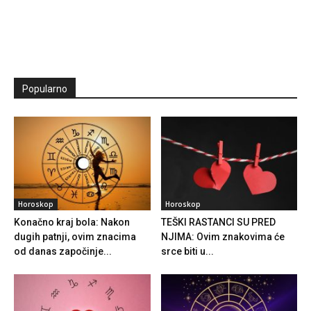
Popularno
Horoskop
Horoskop
Konačno kraj bola: Nakon
TEŠKI RASTANCI SU PRED
dugih patnji, ovim znacima
NJIMA: Ovim znakovima će
od danas započinje...
srce biti u...