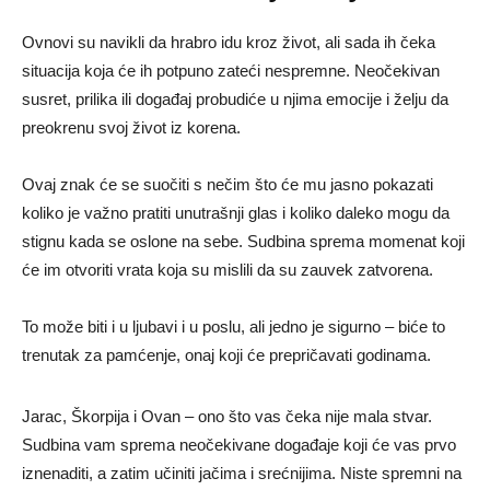
Ovnovi su navikli da hrabro idu kroz život, ali sada ih čeka
situacija koja će ih potpuno zateći nespremne. Neočekivan
susret, prilika ili događaj probudiće u njima emocije i želju da
preokrenu svoj život iz korena.
Ovaj znak će se suočiti s nečim što će mu jasno pokazati
koliko je važno pratiti unutrašnji glas i koliko daleko mogu da
stignu kada se oslone na sebe. Sudbina sprema momenat koji
će im otvoriti vrata koja su mislili da su zauvek zatvorena.
To može biti i u ljubavi i u poslu, ali jedno je sigurno – biće to
trenutak za pamćenje, onaj koji će prepričavati godinama.
Jarac, Škorpija i Ovan – ono što vas čeka nije mala stvar.
Sudbina vam sprema neočekivane događaje koji će vas prvo
iznenaditi, a zatim učiniti jačima i srećnijima. Niste spremni na