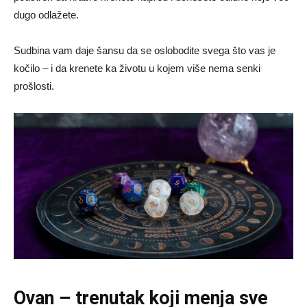
dugo odlažete.
Sudbina vam daje šansu da se oslobodite svega što vas je
kočilo – i da krenete ka životu u kojem više nema senki
prošlosti.
Ovan – trenutak koji menja sve