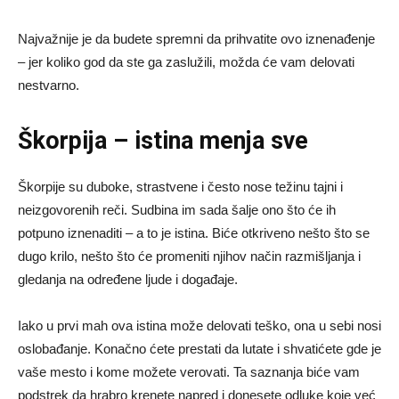
Najvažnije je da budete spremni da prihvatite ovo iznenađenje
– jer koliko god da ste ga zaslužili, možda će vam delovati
nestvarno.
Škorpija – istina menja sve
Škorpije su duboke, strastvene i često nose težinu tajni i
neizgovorenih reči. Sudbina im sada šalje ono što će ih
potpuno iznenaditi – a to je istina. Biće otkriveno nešto što se
dugo krilo, nešto što će promeniti njihov način razmišljanja i
gledanja na određene ljude i događaje.
Iako u prvi mah ova istina može delovati teško, ona u sebi nosi
oslobađanje. Konačno ćete prestati da lutate i shvatićete gde je
vaše mesto i kome možete verovati. Ta saznanja biće vam
podstrek da hrabro krenete napred i donesete odluke koje već