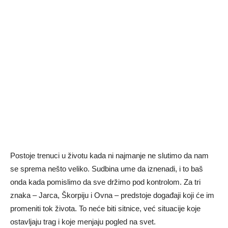
Postoje trenuci u životu kada ni najmanje ne slutimo da nam
se sprema nešto veliko. Sudbina ume da iznenadi, i to baš
onda kada pomislimo da sve držimo pod kontrolom. Za tri
znaka – Jarca, Škorpiju i Ovna – predstoje događaji koji će im
promeniti tok života. To neće biti sitnice, već situacije koje
ostavljaju trag i koje menjaju pogled na svet.