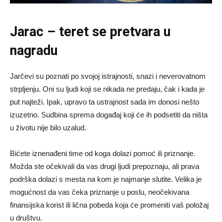
Jarac – teret se pretvara u
nagradu
Jarčevi su poznati po svojoj istrajnosti, snazi i neverovatnom
strpljenju. Oni su ljudi koji se nikada ne predaju, čak i kada je
put najteži. Ipak, upravo ta ustrajnost sada im donosi nešto
izuzetno. Sudbina sprema događaj koji će ih podsetiti da ništa
u životu nije bilo uzalud.
Bićete iznenađeni time od koga dolazi pomoć ili priznanje.
Možda ste očekivali da vas drugi ljudi prepoznaju, ali prava
podrška dolazi s mesta na kom je najmanje slutite. Velika je
mogućnost da vas čeka priznanje u poslu, neočekivana
finansijska korist ili lična pobeda koja će promeniti vaš položaj
u društvu.