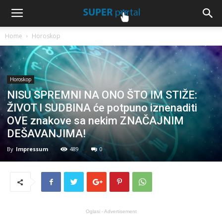
Home
Horoskop
Horoskop
NISU SPREMNI NA ONO ŠTO IM STIŽE:
ŽIVOT I SUDBINA će potpuno iznenaditi
OVE znakove sa nekim ZNAČAJNIM
DEŠAVANJIMA!
By
Impressum
489
0
Oglasi - Advertisement