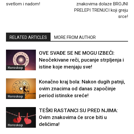
svetlom i nadom!
znakovima dolaze BROJNI
PRELEPI TRENUCI koji greju
srce!
RELATED ARTICLES
MORE FROM AUTHOR
OVE SVAĐE SE NE MOGU IZBEĆI:
Neočekivane reči, pucanje strpljenja i
istine koje menjaju sve!
Horoskop
Konačno kraj bola: Nakon dugih patnji,
ovim znacima od danas započinje
period istinske sreće!
Horoskop
TEŠKI RASTANCI SU PRED NJIMA:
Ovim znakovima će srce biti u
delićima!
Horoskop