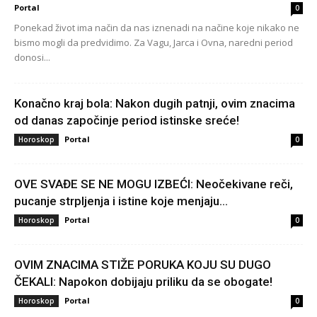
Portal
0
Ponekad život ima način da nas iznenadi na načine koje nikako ne
bismo mogli da predvidimo. Za Vagu, Jarca i Ovna, naredni period
donosi...
Konačno kraj bola: Nakon dugih patnji, ovim znacima
od danas započinje period istinske sreće!
Portal
Horoskop
0
OVE SVAĐE SE NE MOGU IZBEĆI: Neočekivane reči,
pucanje strpljenja i istine koje menjaju...
Portal
Horoskop
0
OVIM ZNACIMA STIŽE PORUKA KOJU SU DUGO
ČEKALI: Napokon dobijaju priliku da se obogate!
Portal
Horoskop
0