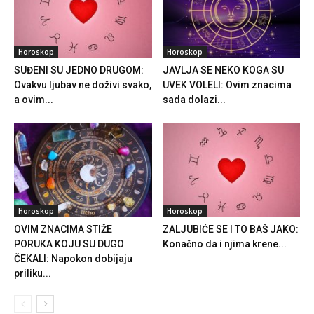
Horoskop
Horoskop
SUĐENI SU JEDNO DRUGOM:
JAVLJA SE NEKO KOGA SU
Ovakvu ljubav ne doživi svako,
UVEK VOLELI: Ovim znacima
a ovim...
sada dolazi...
Horoskop
Horoskop
OVIM ZNACIMA STIŽE
ZALJUBIĆE SE I TO BAŠ JAKO:
PORUKA KOJU SU DUGO
Konačno da i njima krene...
ČEKALI: Napokon dobijaju
priliku...