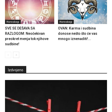
Horoskop
Horoskop
SVE SE DEŠAVA SA
OVAN: Karma i sudbina
RAZLOGOM: Neočekivan
donose nešto što će vas
preokret menja tok njihove
mnogo iznenaditi!...
sudbine!
Izdvojeno