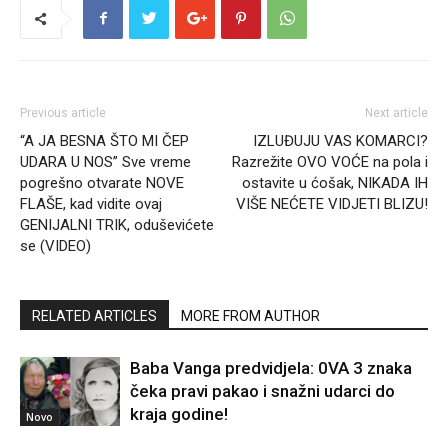
Previous article
Next article
“A JA BESNA ŠTO MI ČEP
IZLUĐUJU VAS KOMARCI?
UDARA U NOS” Sve vreme
Razrežite OVO VOĆE na pola i
pogrešno otvarate NOVE
ostavite u ćošak, NIKADA IH
FLAŠE, kad vidite ovaj
VIŠE NEĆETE VIDJETI BLIZU!
GENIJALNI TRIK, oduševićete
se (VIDEO)
RELATED ARTICLES
MORE FROM AUTHOR
Baba Vanga predvidjela: 0VA 3 znaka
čeka pravi pakao i snažni udarci do
kraja godine!
Novo