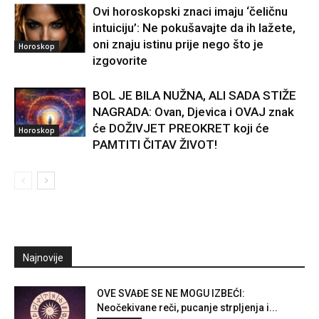
Ovi horoskopski znaci imaju ‘čeličnu
intuiciju’: Ne pokušavajte da ih lažete,
oni znaju istinu prije nego što je
Horoskop
izgovorite
BOL JE BILA NUŽNA, ALI SADA STIŽE
NAGRADA: Ovan, Djevica i OVAJ znak
će DOŽIVJET PREOKRET koji će
Horoskop
PAMTITI ČITAV ŽIVOT!
Najnovije
OVE SVAĐE SE NE MOGU IZBEĆI:
Neočekivane reči, pucanje strpljenja i...