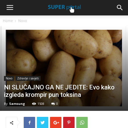
Home
Novo
Novo
Zdravlje i savjeti
NI SLUČAJNO GA NE JEDITE: Evo kako
izgleda krompir pun toksina
By
Samsung
1508
0