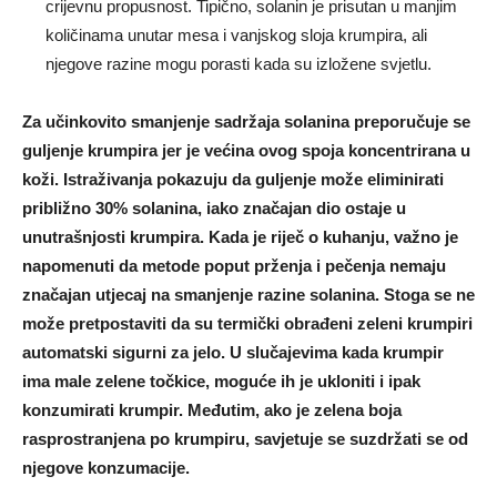
crijevnu propusnost. Tipično, solanin je prisutan u manjim
količinama unutar mesa i vanjskog sloja krumpira, ali
njegove razine mogu porasti kada su izložene svjetlu.
Za učinkovito smanjenje sadržaja solanina preporučuje se
guljenje krumpira jer je većina ovog spoja koncentrirana u
koži. Istraživanja pokazuju da guljenje može eliminirati
približno 30% solanina, iako značajan dio ostaje u
unutrašnjosti krumpira. Kada je riječ o kuhanju, važno je
napomenuti da metode poput prženja i pečenja nemaju
značajan utjecaj na smanjenje razine solanina. Stoga se ne
može pretpostaviti da su termički obrađeni zeleni krumpiri
automatski sigurni za jelo. U slučajevima kada krumpir
ima male zelene točkice, moguće ih je ukloniti i ipak
konzumirati krumpir. Međutim, ako je zelena boja
rasprostranjena po krumpiru, savjetuje se suzdržati se od
njegove konzumacije.