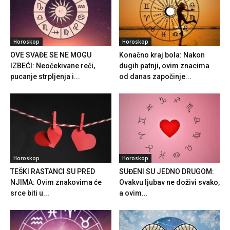
Horoskop
Horoskop
OVE SVAĐE SE NE MOGU
Konačno kraj bola: Nakon
IZBEĆI: Neočekivane reči,
dugih patnji, ovim znacima
pucanje strpljenja i...
od danas započinje...
Horoskop
Horoskop
TEŠKI RASTANCI SU PRED
SUĐENI SU JEDNO DRUGOM:
NJIMA: Ovim znakovima će
Ovakvu ljubav ne doživi svako,
srce biti u...
a ovim...