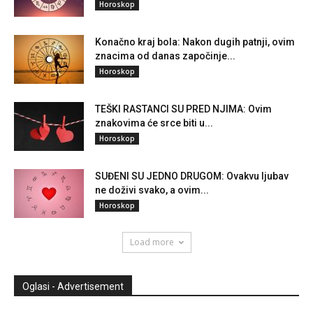
Horoskop
Konačno kraj bola: Nakon dugih patnji, ovim
znacima od danas započinje...
Horoskop
TEŠKI RASTANCI SU PRED NJIMA: Ovim
znakovima će srce biti u...
Horoskop
SUĐENI SU JEDNO DRUGOM: Ovakvu ljubav
ne doživi svako, a ovim...
Horoskop
Load more
Oglasi - Advertisement