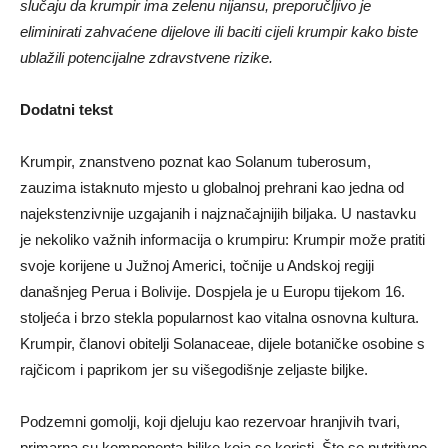
slučaju da krumpir ima zelenu nijansu, preporučljivo je
eliminirati zahvaćene dijelove ili baciti cijeli krumpir kako biste
ublažili potencijalne zdravstvene rizike.
Dodatni tekst
Krumpir, znanstveno poznat kao Solanum tuberosum,
zauzima istaknuto mjesto u globalnoj prehrani kao jedna od
najekstenzivnije uzgajanih i najznačajnijih biljaka. U nastavku
je nekoliko važnih informacija o krumpiru: Krumpir može pratiti
svoje korijene u Južnoj Americi, točnije u Andskoj regiji
današnjeg Perua i Bolivije. Dospjela je u Europu tijekom 16.
stoljeća i brzo stekla popularnost kao vitalna osnovna kultura.
Krumpir, članovi obitelji Solanaceae, dijele botaničke osobine s
rajčicom i paprikom jer su višegodišnje zeljaste biljke.
Podzemni gomolji, koji djeluju kao rezervoar hranjivih tvari,
primarna su komponenta biljke koja se koristi. Što se nutritivne