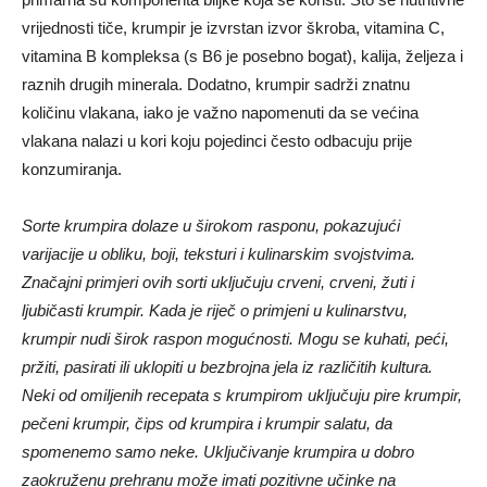
vrijednosti tiče, krumpir je izvrstan izvor škroba, vitamina C,
vitamina B kompleksa (s B6 je posebno bogat), kalija, željeza i
raznih drugih minerala. Dodatno, krumpir sadrži znatnu
količinu vlakana, iako je važno napomenuti da se većina
vlakana nalazi u kori koju pojedinci često odbacuju prije
konzumiranja.
Sorte krumpira dolaze u širokom rasponu, pokazujući
varijacije u obliku, boji, teksturi i kulinarskim svojstvima.
Značajni primjeri ovih sorti uključuju crveni, crveni, žuti i
ljubičasti krumpir. Kada je riječ o primjeni u kulinarstvu,
krumpir nudi širok raspon mogućnosti. Mogu se kuhati, peći,
pržiti, pasirati ili uklopiti u bezbrojna jela iz različitih kultura.
Neki od omiljenih recepata s krumpirom uključuju pire krumpir,
pečeni krumpir, čips od krumpira i krumpir salatu, da
spomenemo samo neke. Uključivanje krumpira u dobro
zaokruženu prehranu može imati pozitivne učinke na