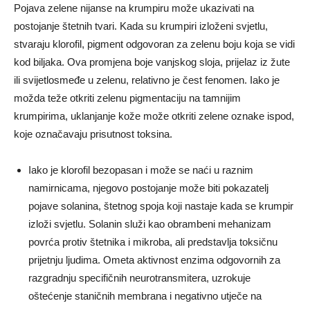
Pojava zelene nijanse na krumpiru može ukazivati ​​na
postojanje štetnih tvari. Kada su krumpiri izloženi svjetlu,
stvaraju klorofil, pigment odgovoran za zelenu boju koja se vidi
kod biljaka. Ova promjena boje vanjskog sloja, prijelaz iz žute
ili svijetlosmeđe u zelenu, relativno je čest fenomen. Iako je
možda teže otkriti zelenu pigmentaciju na tamnijim
krumpirima, uklanjanje kože može otkriti zelene oznake ispod,
koje označavaju prisutnost toksina.
Iako je klorofil bezopasan i može se naći u raznim
namirnicama, njegovo postojanje može biti pokazatelj
pojave solanina, štetnog spoja koji nastaje kada se krumpir
izloži svjetlu. Solanin služi kao obrambeni mehanizam
povrća protiv štetnika i mikroba, ali predstavlja toksičnu
prijetnju ljudima. Ometa aktivnost enzima odgovornih za
razgradnju specifičnih neurotransmitera, uzrokuje
oštećenje staničnih membrana i negativno utječe na