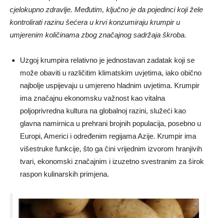
cjelokupno zdravlje. Međutim, ključno je da pojedinci koji žele
kontrolirati razinu šećera u krvi konzumiraju krumpir u
umjerenim količinama zbog značajnog sadržaja škroba.
Uzgoj krumpira relativno je jednostavan zadatak koji se
može obaviti u različitim klimatskim uvjetima, iako obično
najbolje uspijevaju u umjereno hladnim uvjetima. Krumpir
ima značajnu ekonomsku važnost kao vitalna
poljoprivredna kultura na globalnoj razini, služeći kao
glavna namirnica u prehrani brojnih populacija, posebno u
Europi, Americi i određenim regijama Azije. Krumpir ima
višestruke funkcije, što ga čini vrijednim izvorom hranjivih
tvari, ekonomski značajnim i izuzetno svestranim za širok
raspon kulinarskih primjena.