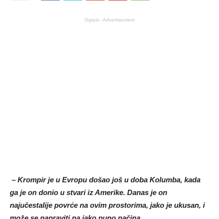
Oglasi - Advertisement
– Krompir je u Evropu došao još u doba Kolumba, kada
ga je on donio u stvari iz Amerike. Danas je on
najučestalije povrće na ovim prostorima, jako je ukusan, i
može se napraviti na jako puno načina….