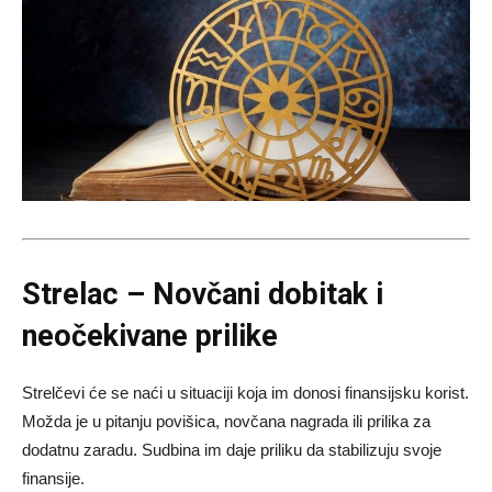
Strelac – Novčani dobitak i
neočekivane prilike
Strelčevi će se naći u situaciji koja im donosi finansijsku korist.
Možda je u pitanju povišica, novčana nagrada ili prilika za
dodatnu zaradu. Sudbina im daje priliku da stabilizuju svoje
finansije.