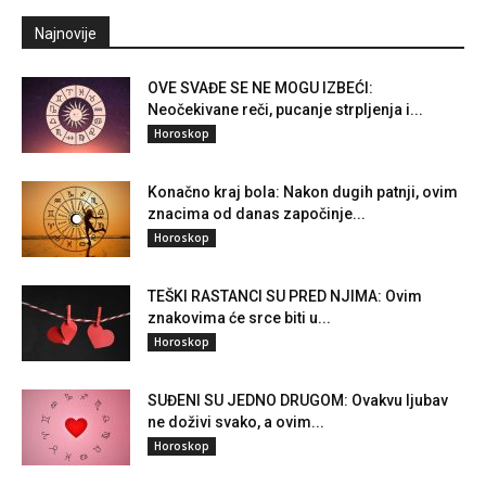
Najnovije
OVE SVAĐE SE NE MOGU IZBEĆI:
Neočekivane reči, pucanje strpljenja i...
Horoskop
Konačno kraj bola: Nakon dugih patnji, ovim
znacima od danas započinje...
Horoskop
TEŠKI RASTANCI SU PRED NJIMA: Ovim
znakovima će srce biti u...
Horoskop
SUĐENI SU JEDNO DRUGOM: Ovakvu ljubav
ne doživi svako, a ovim...
Horoskop