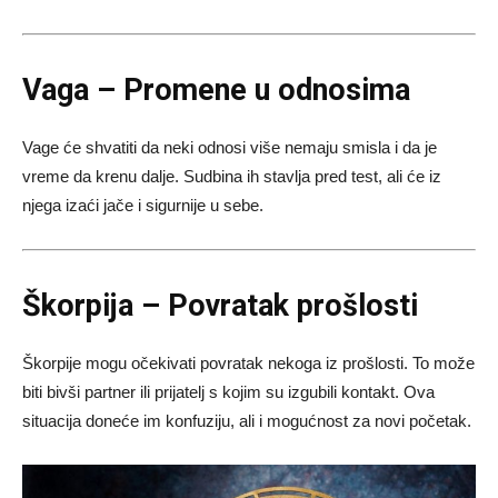
Vaga – Promene u odnosima
Vage će shvatiti da neki odnosi više nemaju smisla i da je
vreme da krenu dalje. Sudbina ih stavlja pred test, ali će iz
njega izaći jače i sigurnije u sebe.
Škorpija – Povratak prošlosti
Škorpije mogu očekivati povratak nekoga iz prošlosti. To može
biti bivši partner ili prijatelj s kojim su izgubili kontakt. Ova
situacija doneće im konfuziju, ali i mogućnost za novi početak.