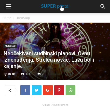
Home
Horoskop
Horoskop
Neočekivani sudbinski planovi: Ovnu
iznenađenja, Strelcu novac, Lavu bol i
kajanje…
By
Desk
3010
0
Oglasi - Advertisement