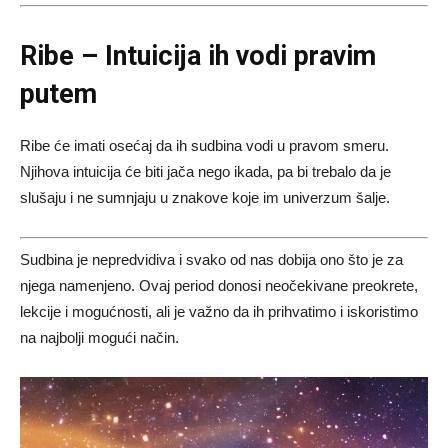
Ribe – Intuicija ih vodi pravim
putem
Ribe će imati osećaj da ih sudbina vodi u pravom smeru.
Njihova intuicija će biti jača nego ikada, pa bi trebalo da je
slušaju i ne sumnjaju u znakove koje im univerzum šalje.
Sudbina je nepredvidiva i svako od nas dobija ono što je za
njega namenjeno. Ovaj period donosi neočekivane preokrete,
lekcije i mogućnosti, ali je važno da ih prihvatimo i iskoristimo
na najbolji mogući način.