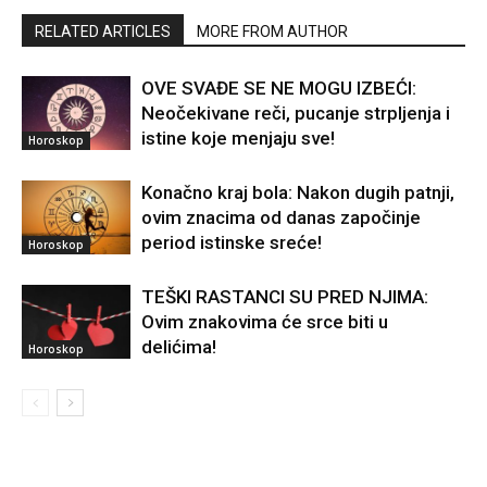
RELATED ARTICLES
MORE FROM AUTHOR
OVE SVAĐE SE NE MOGU IZBEĆI:
Neočekivane reči, pucanje strpljenja i
istine koje menjaju sve!
Horoskop
Konačno kraj bola: Nakon dugih patnji,
ovim znacima od danas započinje
period istinske sreće!
Horoskop
TEŠKI RASTANCI SU PRED NJIMA:
Ovim znakovima će srce biti u
delićima!
Horoskop