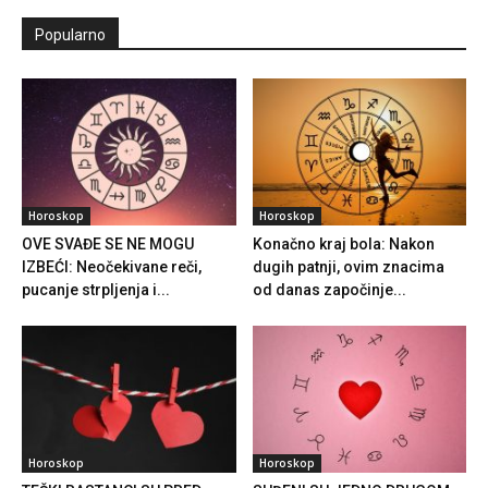
Popularno
Horoskop
Horoskop
OVE SVAĐE SE NE MOGU
Konačno kraj bola: Nakon
IZBEĆI: Neočekivane reči,
dugih patnji, ovim znacima
pucanje strpljenja i...
od danas započinje...
Horoskop
Horoskop