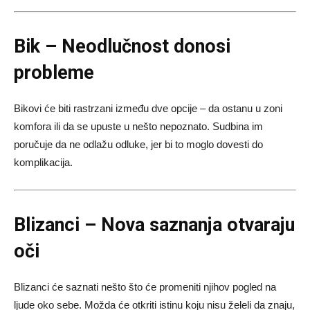
Bik – Neodlučnost donosi
probleme
Bikovi će biti rastrzani između dve opcije – da ostanu u zoni
komfora ili da se upuste u nešto nepoznato. Sudbina im
poručuje da ne odlažu odluke, jer bi to moglo dovesti do
komplikacija.
Blizanci – Nova saznanja otvaraju
oči
Blizanci će saznati nešto što će promeniti njihov pogled na
ljude oko sebe. Možda će otkriti istinu koju nisu želeli da znaju,