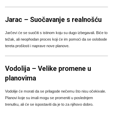
Jarac – Suočavanje s realnošću
Jarčevi će se suočiti s istinom koju su dugo izbegavali. Biće to
težak, ali neophodan proces koji će im pomoći da se oslobode
tereta prošlosti i naprave nove planove.
Vodolija – Velike promene u
planovima
Vodolije će morati da se prilagode nečemu što nisu očekivale.
Planovi koje su imali mogu se promeniti u poslednjem
trenutku, ali će se ispostaviti da je to za njihovo dobro.