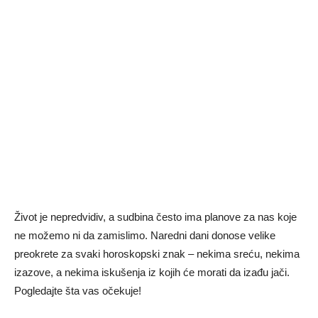
Život je nepredvidiv, a sudbina često ima planove za nas koje
ne možemo ni da zamislimo. Naredni dani donose velike
preokrete za svaki horoskopski znak – nekima sreću, nekima
izazove, a nekima iskušenja iz kojih će morati da izađu jači.
Pogledajte šta vas očekuje!