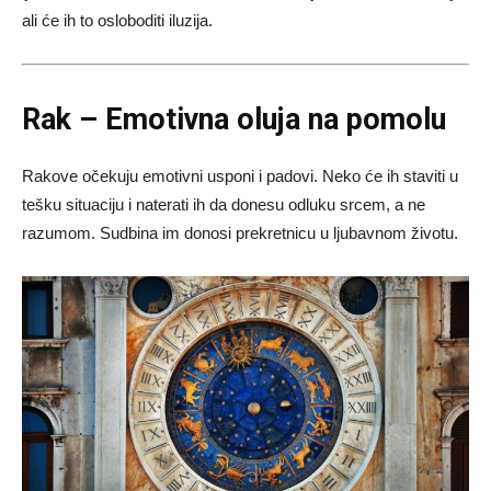
ali će ih to osloboditi iluzija.
Rak – Emotivna oluja na pomolu
Rakove očekuju emotivni usponi i padovi. Neko će ih staviti u
tešku situaciju i naterati ih da donesu odluku srcem, a ne
razumom. Sudbina im donosi prekretnicu u ljubavnom životu.