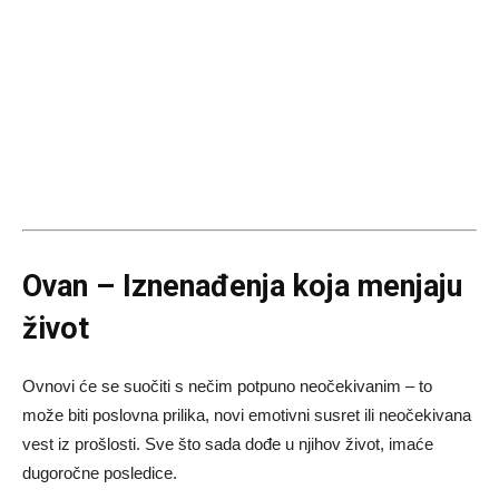
Ovan – Iznenađenja koja menjaju
život
Ovnovi će se suočiti s nečim potpuno neočekivanim – to
može biti poslovna prilika, novi emotivni susret ili neočekivana
vest iz prošlosti. Sve što sada dođe u njihov život, imaće
dugoročne posledice.