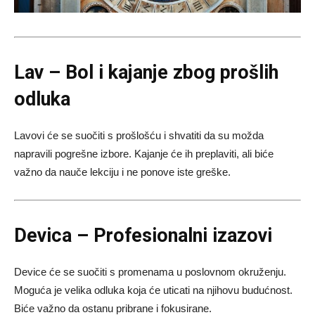
Lav – Bol i kajanje zbog prošlih
odluka
Lavovi će se suočiti s prošlošću i shvatiti da su možda
napravili pogrešne izbore. Kajanje će ih preplaviti, ali biće
važno da nauče lekciju i ne ponove iste greške.
Devica – Profesionalni izazovi
Device će se suočiti s promenama u poslovnom okruženju.
Moguća je velika odluka koja će uticati na njihovu budućnost.
Biće važno da ostanu pribrane i fokusirane.