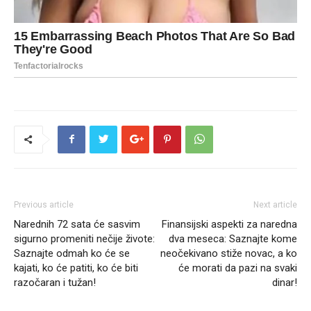
Previous article
Next article
Narednih 72 sata će sasvim
Finansijski aspekti za naredna
sigurno promeniti nečije živote:
dva meseca: Saznajte kome
Saznajte odmah ko će se
neočekivano stiže novac, a ko
kajati, ko će patiti, ko će biti
će morati da pazi na svaki
razočaran i tužan!
dinar!