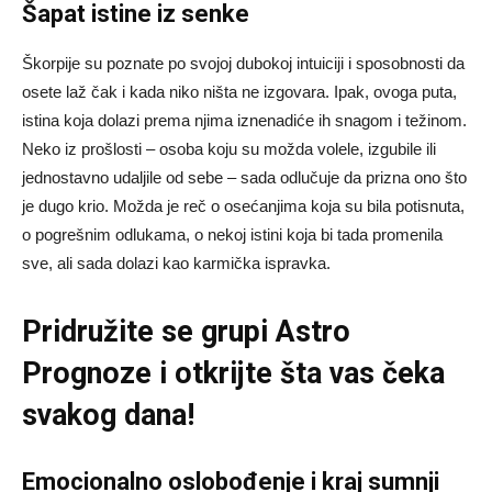
Šapat istine iz senke
Škorpije su poznate po svojoj dubokoj intuiciji i sposobnosti da
osete laž čak i kada niko ništa ne izgovara. Ipak, ovoga puta,
istina koja dolazi prema njima iznenadiće ih snagom i težinom.
Neko iz prošlosti – osoba koju su možda volele, izgubile ili
jednostavno udaljile od sebe – sada odlučuje da prizna ono što
je dugo krio. Možda je reč o osećanjima koja su bila potisnuta,
o pogrešnim odlukama, o nekoj istini koja bi tada promenila
sve, ali sada dolazi kao karmička ispravka.
Pridružite se grupi
Astro
Prognoze
i otkrijte šta vas čeka
svakog dana!
Emocionalno oslobođenje i kraj sumnji