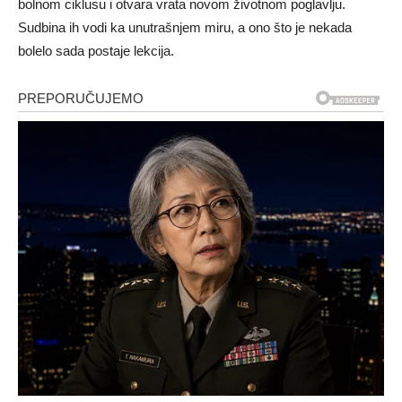
bolnom ciklusu i otvara vrata novom životnom poglavlju.
Sudbina ih vodi ka unutrašnjem miru, a ono što je nekada
bolelo sada postaje lekcija.