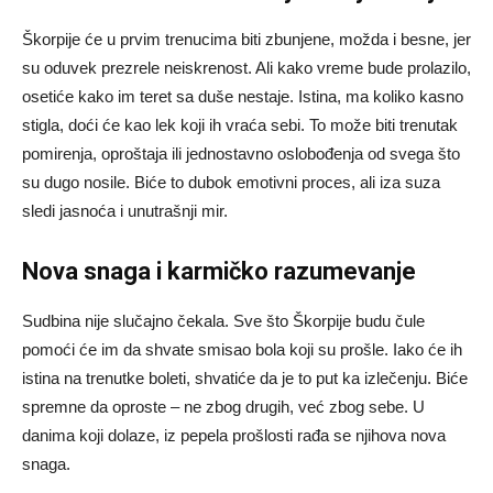
Škorpije će u prvim trenucima biti zbunjene, možda i besne, jer
su oduvek prezrele neiskrenost. Ali kako vreme bude prolazilo,
osetiće kako im teret sa duše nestaje. Istina, ma koliko kasno
stigla, doći će kao lek koji ih vraća sebi. To može biti trenutak
pomirenja, oproštaja ili jednostavno oslobođenja od svega što
su dugo nosile. Biće to dubok emotivni proces, ali iza suza
sledi jasnoća i unutrašnji mir.
Nova snaga i karmičko razumevanje
Sudbina nije slučajno čekala. Sve što Škorpije budu čule
pomoći će im da shvate smisao bola koji su prošle. Iako će ih
istina na trenutke boleti, shvatiće da je to put ka izlečenju. Biće
spremne da oproste – ne zbog drugih, već zbog sebe. U
danima koji dolaze, iz pepela prošlosti rađa se njihova nova
snaga.