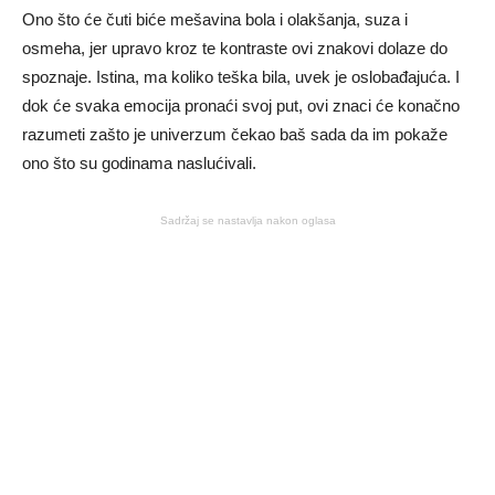
Ono što će čuti biće mešavina bola i olakšanja, suza i
osmeha, jer upravo kroz te kontraste ovi znakovi dolaze do
spoznaje. Istina, ma koliko teška bila, uvek je oslobađajuća. I
dok će svaka emocija pronaći svoj put, ovi znaci će konačno
razumeti zašto je univerzum čekao baš sada da im pokaže
ono što su godinama naslućivali.
Sadržaj se nastavlja nakon oglasa