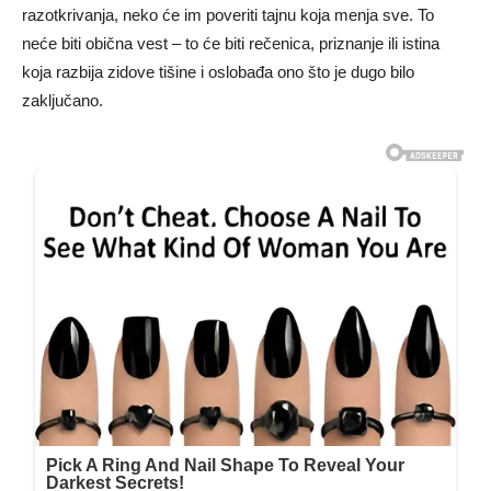
razotkrivanja, neko će im poveriti tajnu koja menja sve. To
neće biti obična vest – to će biti rečenica, priznanje ili istina
koja razbija zidove tišine i oslobađa ono što je dugo bilo
zaključano.