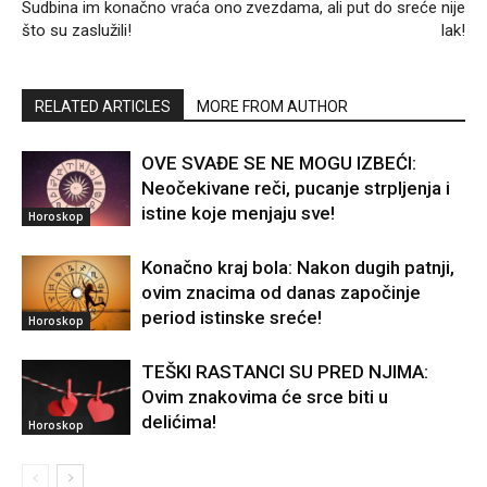
Sudbina im konačno vraća ono
zvezdama, ali put do sreće nije
što su zaslužili!
lak!
RELATED ARTICLES
MORE FROM AUTHOR
OVE SVAĐE SE NE MOGU IZBEĆI:
Neočekivane reči, pucanje strpljenja i
istine koje menjaju sve!
Horoskop
Konačno kraj bola: Nakon dugih patnji,
ovim znacima od danas započinje
period istinske sreće!
Horoskop
TEŠKI RASTANCI SU PRED NJIMA:
Ovim znakovima će srce biti u
delićima!
Horoskop