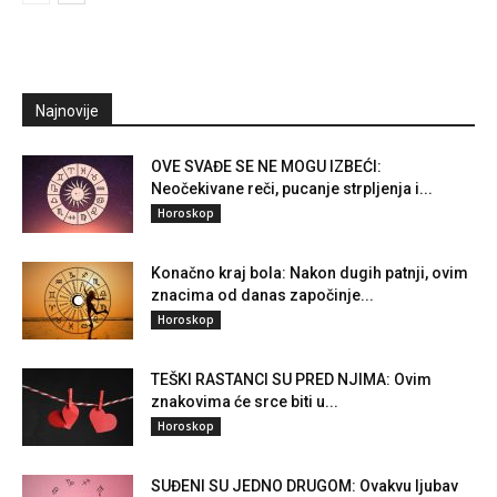
Najnovije
OVE SVAĐE SE NE MOGU IZBEĆI:
Neočekivane reči, pucanje strpljenja i...
Horoskop
Konačno kraj bola: Nakon dugih patnji, ovim
znacima od danas započinje...
Horoskop
TEŠKI RASTANCI SU PRED NJIMA: Ovim
znakovima će srce biti u...
Horoskop
SUĐENI SU JEDNO DRUGOM: Ovakvu ljubav