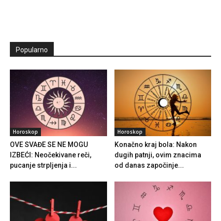
Popularno
Horoskop
Horoskop
OVE SVAĐE SE NE MOGU
Konačno kraj bola: Nakon
IZBEĆI: Neočekivane reči,
dugih patnji, ovim znacima
pucanje strpljenja i...
od danas započinje...