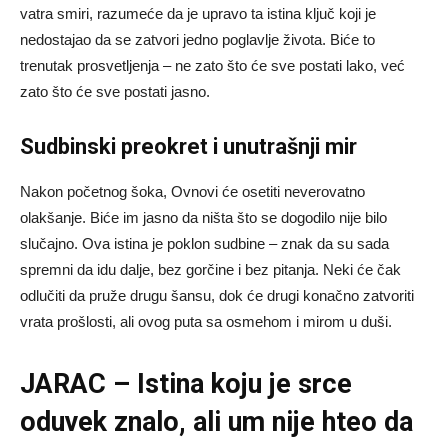
vatra smiri, razumeće da je upravo ta istina ključ koji je
nedostajao da se zatvori jedno poglavlje života. Biće to
trenutak prosvetljenja – ne zato što će sve postati lako, već
zato što će sve postati jasno.
Sudbinski preokret i unutrašnji mir
Nakon početnog šoka, Ovnovi će osetiti neverovatno
olakšanje. Biće im jasno da ništa što se dogodilo nije bilo
slučajno. Ova istina je poklon sudbine – znak da su sada
spremni da idu dalje, bez gorčine i bez pitanja. Neki će čak
odlučiti da pruže drugu šansu, dok će drugi konačno zatvoriti
vrata prošlosti, ali ovog puta sa osmehom i mirom u duši.
JARAC – Istina koju je srce
oduvek znalo, ali um nije hteo da