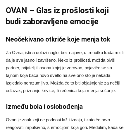
OVAN – Glas iz prošlosti koji
budi zaboravljene emocije
Neočekivano otkriće koje menja tok
Za Ovna, istina dolazi naglo, bez najave, u trenutku kada misli
da je sve jasno i završeno. Neko iz prošlosti, možda bivši
partner, prijatelj ili osoba kojoj je verovao, pojaviće se sa
tajnom koja baca novo svetlo na sve ono što je nekada
izgledalo nerazumljivo. Možda će to biti objašnjenje za nečiji
odlazak, priznanje krivice, ili rečenica koja menja sećanje.
Između bola i oslobođenja
Ovan je znak koji ne podnosi laž i izdaju, i zato će prvo
reagovati impulsivno, s emocijom koja gori. Međutim, kada se