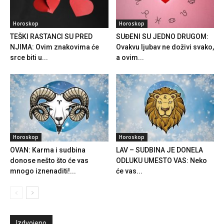
Horoskop
Horoskop
TEŠKI RASTANCI SU PRED
SUĐENI SU JEDNO DRUGOM:
NJIMA: Ovim znakovima će
Ovakvu ljubav ne doživi svako,
srce biti u...
a ovim...
Horoskop
Horoskop
OVAN: Karma i sudbina
LAV – SUDBINA JE DONELA
donose nešto što će vas
ODLUKU UMESTO VAS: Neko
mnogo iznenaditi!...
će vas...
Izdvojeno