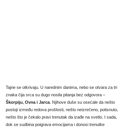
Tajne se otkrivaju. U narednim danima, nebo se otvara za tri
znaka čija srca su dugo nosila pitanja bez odgovora –
Škorpiju, Ovna i Jarca
. Njihove duše su osećale da nešto
postoji između redova prošlosti, nešto neizrečeno, potisnuto,
nešto što je čekalo pravi trenutak da izađe na svetlo. I sada,
dok se sudbina poigrava emocijama i donosi trenutke