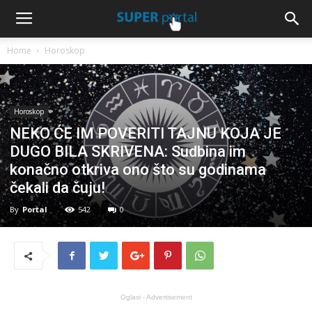
Home
Horoskop
Horoskop
NEKO ĆE IM POVERITI TAJNU KOJA JE
DUGO BILA SKRIVENA: Sudbina im
konačno otkriva ono što su godinama
čekali da čuju!
By
Portal
542
0
Oglasi - Advertisement