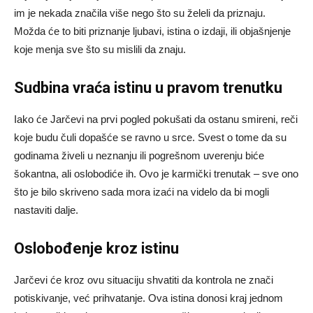
im je nekada značila više nego što su želeli da priznaju.
Možda će to biti priznanje ljubavi, istina o izdaji, ili objašnjenje
koje menja sve što su mislili da znaju.
Sudbina vraća istinu u pravom trenutku
Iako će Jarčevi na prvi pogled pokušati da ostanu smireni, reči
koje budu čuli dopašće se ravno u srce. Svest o tome da su
godinama živeli u neznanju ili pogrešnom uverenju biće
šokantna, ali oslobodiće ih. Ovo je karmički trenutak – sve ono
što je bilo skriveno sada mora izaći na videlo da bi mogli
nastaviti dalje.
Oslobođenje kroz istinu
Jarčevi će kroz ovu situaciju shvatiti da kontrola ne znači
potiskivanje, već prihvatanje. Ova istina donosi kraj jednom