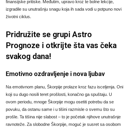
finansijske pritiske. Međutim, upravo kroz te bolne lekcije,
izgradile su unutrašnju snagu koja ih sada vodi u potpuno novi
životni ciklus.
Pridružite se grupi
Astro
Prognoze
i otkrijte šta vas čeka
svakog dana!
Emotivno ozdravljenje i nova ljubav
Na emotivnom planu, Škorpije prolaze kroz fazu isceljenja. Oni
koji su dugo nosili teret prošlosti, konačno ga spuštaju. U
ovom periodu, mnoge Škorpije mogu osetiti potrebu da se
povuku, da ostanu same i u tišini razmisle o svemu što su
prošle. Ta tišina nije slabost – to je početak njihove unutrašnje
ravnoteže. Za slobodne Škorpije, moguć je susret sa osobom