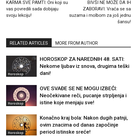
KARMA SVE PAMTI: Oni koji su
BIVŠI NE MOŽE DA IH
vas povredili sada dobijaju
ZABORAVI: Vraća se sa
svoju lekciju!
suzama i molbom za još jednu
šansu!
RELATED ARTICLES
MORE FROM AUTHOR
HOROSKOP ZA NAREDNIH 48. SATI:
Nekome ljubav iz snova, drugima teški
dani!
Horoskop
OVE SVAĐE SE NE MOGU IZBEĆI:
Neočekivane reči, pucanje strpljenja i
istine koje menjaju sve!
Horoskop
Konačno kraj bola: Nakon dugih patnji,
ovim znacima od danas započinje
period istinske sreće!
Horoskop