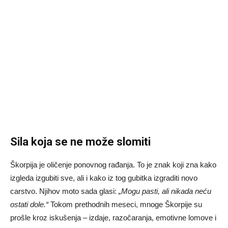
Sila koja se ne može slomiti
Škorpija je oličenje ponovnog rađanja. To je znak koji zna kako
izgleda izgubiti sve, ali i kako iz tog gubitka izgraditi novo
carstvo. Njihov moto sada glasi:
„Mogu pasti, ali nikada neću
ostati dole.“
Tokom prethodnih meseci, mnoge Škorpije su
prošle kroz iskušenja – izdaje, razočaranja, emotivne lomove i