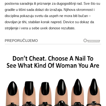
poslovna saradnja ili priznanje za dugogodišnji rad. Sve što su
gradile u tišini sada dolazi do izražaja. Njihova skromnost i
disciplina pokazuju svetu da uspeh ne mora biti bučan –
dovoljan je tihi, stabilan korak napred. Device su dokaz da
strpljenje i vera u sebe uvek donose rezultate.