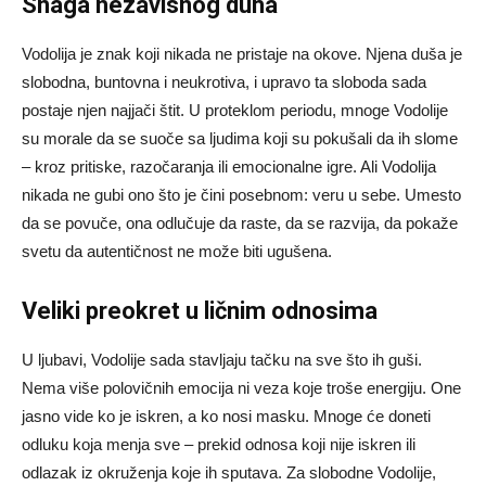
Snaga nezavisnog duha
Vodolija je znak koji nikada ne pristaje na okove. Njena duša je
slobodna, buntovna i neukrotiva, i upravo ta sloboda sada
postaje njen najjači štit. U proteklom periodu, mnoge Vodolije
su morale da se suoče sa ljudima koji su pokušali da ih slome
– kroz pritiske, razočaranja ili emocionalne igre. Ali Vodolija
nikada ne gubi ono što je čini posebnom: veru u sebe. Umesto
da se povuče, ona odlučuje da raste, da se razvija, da pokaže
svetu da autentičnost ne može biti ugušena.
Veliki preokret u ličnim odnosima
U ljubavi, Vodolije sada stavljaju tačku na sve što ih guši.
Nema više polovičnih emocija ni veza koje troše energiju. One
jasno vide ko je iskren, a ko nosi masku. Mnoge će doneti
odluku koja menja sve – prekid odnosa koji nije iskren ili
odlazak iz okruženja koje ih sputava. Za slobodne Vodolije,