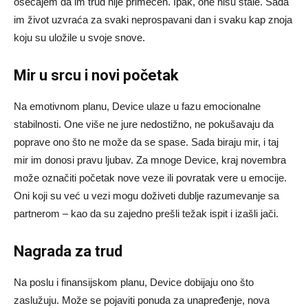
osećajem da im trud nije primećen. Ipak, one nisu stale. Sada
im život uzvraća za svaki neprospavani dan i svaku kap znoja
koju su uložile u svoje snove.
Mir u srcu i novi početak
Na emotivnom planu, Device ulaze u fazu emocionalne
stabilnosti. One više ne jure nedostižno, ne pokušavaju da
poprave ono što ne može da se spase. Sada biraju mir, i taj
mir im donosi pravu ljubav. Za mnoge Device, kraj novembra
može označiti početak nove veze ili povratak vere u emocije.
Oni koji su već u vezi mogu doživeti dublje razumevanje sa
partnerom – kao da su zajedno prešli težak ispit i izašli jači.
Nagrada za trud
Na poslu i finansijskom planu, Device dobijaju ono što
zaslužuju. Može se pojaviti ponuda za unapređenje, nova