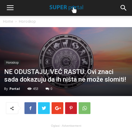
Home
Horoskop
Horoskop
NE ODUSTAJU, VEĆ RASTU: Ovi znaci
sada dokazuju da ih ništa ne može slomiti!
By
Portal
453
0
Oglasi - Advertisement