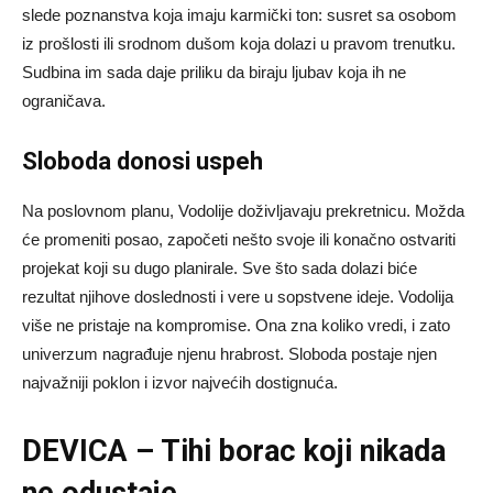
slede poznanstva koja imaju karmički ton: susret sa osobom
iz prošlosti ili srodnom dušom koja dolazi u pravom trenutku.
Sudbina im sada daje priliku da biraju ljubav koja ih ne
ograničava.
Sloboda donosi uspeh
Na poslovnom planu, Vodolije doživljavaju prekretnicu. Možda
će promeniti posao, započeti nešto svoje ili konačno ostvariti
projekat koji su dugo planirale. Sve što sada dolazi biće
rezultat njihove doslednosti i vere u sopstvene ideje. Vodolija
više ne pristaje na kompromise. Ona zna koliko vredi, i zato
univerzum nagrađuje njenu hrabrost. Sloboda postaje njen
najvažniji poklon i izvor najvećih dostignuća.
DEVICA – Tihi borac koji nikada
ne odustaje