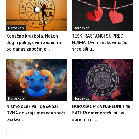
Horoskop
Horoskop
Konačno kraj bola: Nakon
TEŠKI RASTANCI SU PRED
dugih patnji, ovim znacima
NJIMA: Ovim znakovima će
od danas započinje...
srce biti u...
Horoskop
Horoskop
Nismo očekivali da će baš
HOROSKOP ZA NAREDNIH 48.
OVNA do kraja meseca snaći
SATI: Promene stižu bili vi
ovakva...
spremni ili...