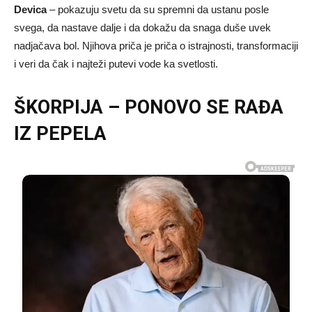
Devica
– pokazuju svetu da su spremni da ustanu posle
svega, da nastave dalje i da dokažu da snaga duše uvek
nadjačava bol. Njihova priča je priča o istrajnosti, transformaciji
i veri da čak i najteži putevi vode ka svetlosti.
ŠKORPIJA – PONOVO SE RAĐA
IZ PEPELA