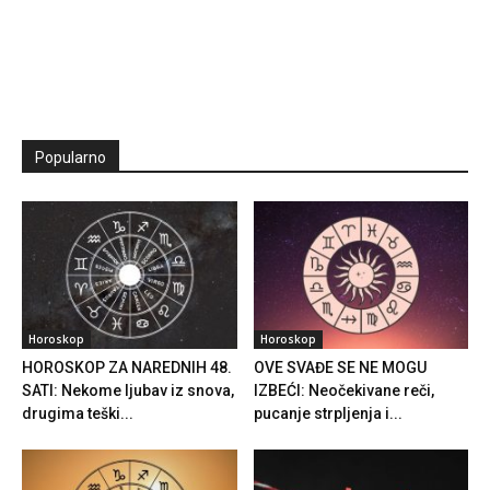
Popularno
Horoskop
Horoskop
HOROSKOP ZA NAREDNIH 48.
OVE SVAĐE SE NE MOGU
SATI: Nekome ljubav iz snova,
IZBEĆI: Neočekivane reči,
drugima teški...
pucanje strpljenja i...