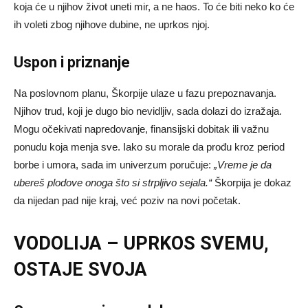
koja će u njihov život uneti mir, a ne haos. To će biti neko ko će
ih voleti zbog njihove dubine, ne uprkos njoj.
Uspon i priznanje
Na poslovnom planu, Škorpije ulaze u fazu prepoznavanja.
Njihov trud, koji je dugo bio nevidljiv, sada dolazi do izražaja.
Mogu očekivati napredovanje, finansijski dobitak ili važnu
ponudu koja menja sve. Iako su morale da prođu kroz period
borbe i umora, sada im univerzum poručuje:
„Vreme je da
ubereš plodove onoga što si strpljivo sejala.“
Škorpija je dokaz
da nijedan pad nije kraj, već poziv na novi početak.
VODOLIJA – UPRKOS SVEMU,
OSTAJE SVOJA