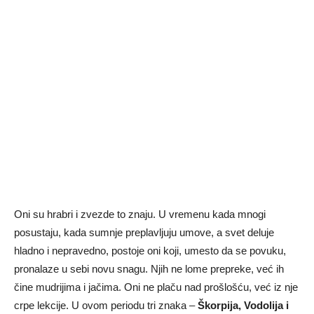
Oni su hrabri i zvezde to znaju. U vremenu kada mnogi
posustaju, kada sumnje preplavljuju umove, a svet deluje
hladno i nepravedno, postoje oni koji, umesto da se povuku,
pronalaze u sebi novu snagu. Njih ne lome prepreke, već ih
čine mudrijima i jačima. Oni ne plaču nad prošlošću, već iz nje
crpe lekcije. U ovom periodu tri znaka –
Škorpija, Vodolija i