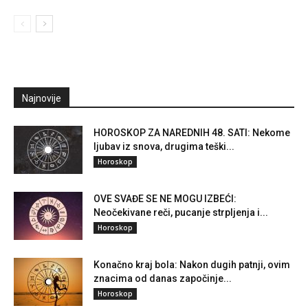
Najnovije
HOROSKOP ZA NAREDNIH 48. SATI: Nekome
ljubav iz snova, drugima teški...
Horoskop
OVE SVAĐE SE NE MOGU IZBEĆI:
Neočekivane reči, pucanje strpljenja i...
Horoskop
Konačno kraj bola: Nakon dugih patnji, ovim
znacima od danas započinje...
Horoskop