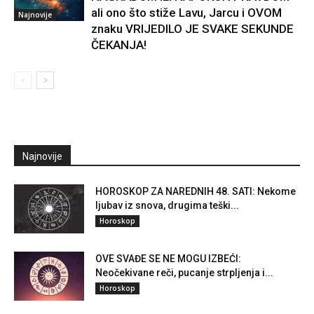
ali ono što stiže Lavu, Jarcu i OVOM
Najnovije
znaku VRIJEDILO JE SVAKE SEKUNDE
ČEKANJA!
Najnovije
HOROSKOP ZA NAREDNIH 48. SATI: Nekome
ljubav iz snova, drugima teški...
Horoskop
OVE SVAĐE SE NE MOGU IZBEĆI:
Neočekivane reči, pucanje strpljenja i...
Horoskop