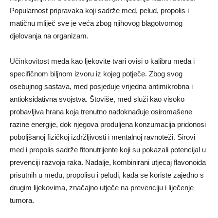
Popularnost pripravaka koji sadrže med, pelud, propolis i
matičnu mliječ sve je veća zbog njihovog blagotvornog
djelovanja na organizam.
Učinkovitost meda kao ljekovite tvari ovisi o kalibru meda i
specifičnom biljnom izvoru iz kojeg potječe. Zbog svog
osebujnog sastava, med posjeduje vrijedna antimikrobna i
antioksidativna svojstva. Štoviše, med služi kao visoko
probavljiva hrana koja trenutno nadoknađuje osiromašene
razine energije, dok njegova produljena konzumacija pridonosi
poboljšanoj fizičkoj izdržljivosti i mentalnoj ravnoteži. Sirovi
med i propolis sadrže fitonutrijente koji su pokazali potencijal u
prevenciji razvoja raka. Nadalje, kombinirani utjecaj flavonoida
prisutnih u medu, propolisu i peludi, kada se koriste zajedno s
drugim lijekovima, značajno utječe na prevenciju i liječenje
tumora.