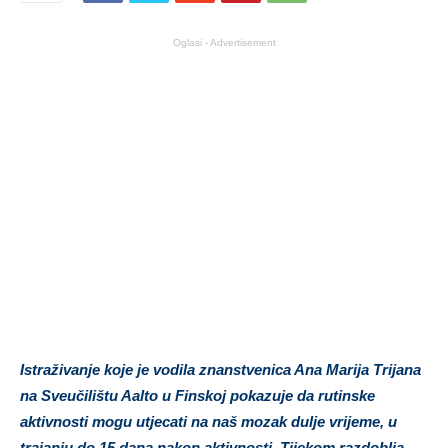
Oglasi - Advertisement
Istraživanje koje je vodila znanstvenica Ana Marija Trijana
na Sveučilištu Aalto u Finskoj pokazuje da rutinske
aktivnosti mogu utjecati na naš mozak dulje vrijeme, u
trajanju do 15 dana nakon aktivnosti. Tijekom razdoblja