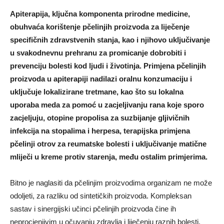
Apiterapija, ključna komponenta prirodne medicine,
obuhvaća korištenje pčelinjih proizvoda za liječenje
specifičnih zdravstvenih stanja, kao i njihovo uključivanje
u svakodnevnu prehranu za promicanje dobrobiti i
prevenciju bolesti kod ljudi i životinja. Primjena pčelinjih
proizvoda u apiterapiji nadilazi oralnu konzumaciju i
uključuje lokalizirane tretmane, kao što su lokalna
uporaba meda za pomoć u zacjeljivanju rana koje sporo
zacjeljuju, otopine propolisa za suzbijanje gljivičnih
infekcija na stopalima i herpesa, terapijska primjena
pčelinji otrov za reumatske bolesti i uključivanje matične
mliječi u kreme protiv starenja, među ostalim primjerima.
Bitno je naglasiti da pčelinjim proizvodima organizam ne može
odoljeti, za razliku od sintetičkih proizvoda. Kompleksan
sastav i sinergijski učinci pčelinjih proizvoda čine ih
neprocjenjivim u očuvanju zdravlja i liječenju raznih bolesti.