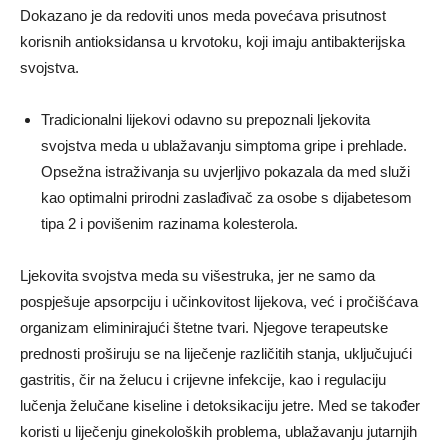
Dokazano je da redoviti unos meda povećava prisutnost
korisnih antioksidansa u krvotoku, koji imaju antibakterijska
svojstva.
Tradicionalni lijekovi odavno su prepoznali ljekovita
svojstva meda u ublažavanju simptoma gripe i prehlade.
Opsežna istraživanja su uvjerljivo pokazala da med služi
kao optimalni prirodni zaslađivač za osobe s dijabetesom
tipa 2 i povišenim razinama kolesterola.
Ljekovita svojstva meda su višestruka, jer ne samo da
pospješuje apsorpciju i učinkovitost lijekova, već i pročišćava
organizam eliminirajući štetne tvari. Njegove terapeutske
prednosti proširuju se na liječenje različitih stanja, uključujući
gastritis, čir na želucu i crijevne infekcije, kao i regulaciju
lučenja želučane kiseline i detoksikaciju jetre. Med se također
koristi u liječenju ginekoloških problema, ublažavanju jutarnjih