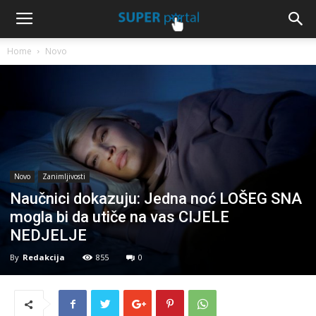
Home
Novo
Novo
Zanimljivosti
Naučnici dokazuju: Jedna noć LOŠEG SNA
mogla bi da utiče na vas CIJELE
NEDJELJE
By
Redakcija
855
0