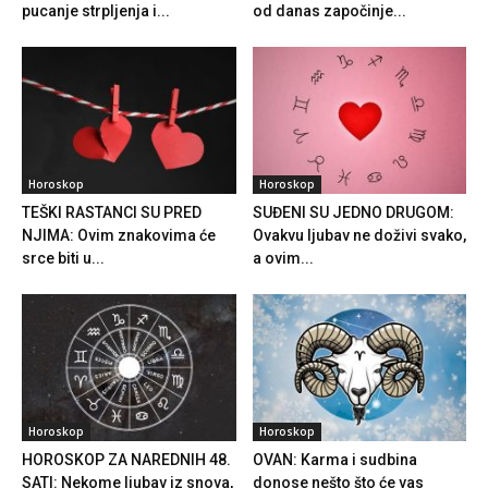
pucanje strpljenja i...
od danas započinje...
Horoskop
Horoskop
TEŠKI RASTANCI SU PRED
SUĐENI SU JEDNO DRUGOM:
NJIMA: Ovim znakovima će
Ovakvu ljubav ne doživi svako,
srce biti u...
a ovim...
Horoskop
Horoskop
HOROSKOP ZA NAREDNIH 48.
OVAN: Karma i sudbina
SATI: Nekome ljubav iz snova,
donose nešto što će vas