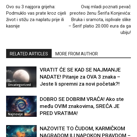
Ovo su 3 najgora grijeha:
Ovaj mladi poznati pevač
Podmuklo vas prate kroz cijeli
preoteo ženu Šerifa Konjevića:
život i stižu za naplatu prije ili
Bruka i sramota, isplivale slike
kasnije
– Šerif platio 20.000 eura da ga
ubiju!
RELATED ARTICLES
MORE FROM AUTHOR
VRATIT ĆE SE KAD SE NAJMANJE
NADATE! Pitanje za OVA 3 znaka –
Jeste li spremni za novi početak?!
Uncategorized
DOBRO SE DOBRIM VRAĆA! Ako ste
među OVIM znakovima, SREĆA JE
PRED VRATIMA!
Najnovije
NAZOVITE TO ČUDOM, KARMIČKOM
NAGRADOM ILI NAPOKON PRAVDOM –