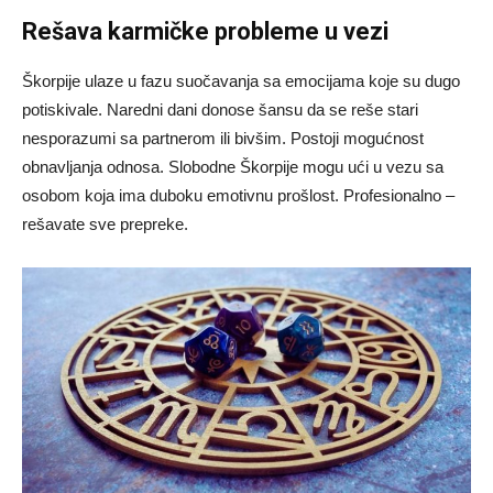
Rešava karmičke probleme u vezi
Škorpije ulaze u fazu suočavanja sa emocijama koje su dugo
potiskivale. Naredni dani donose šansu da se reše stari
nesporazumi sa partnerom ili bivšim. Postoji mogućnost
obnavljanja odnosa. Slobodne Škorpije mogu ući u vezu sa
osobom koja ima duboku emotivnu prošlost. Profesionalno –
rešavate sve prepreke.