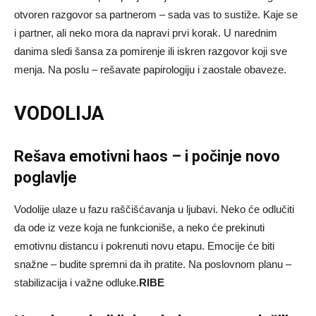
otvoren razgovor sa partnerom – sada vas to sustiže. Kaje se
i partner, ali neko mora da napravi prvi korak. U narednim
danima sledi šansa za pomirenje ili iskren razgovor koji sve
menja. Na poslu – rešavate papirologiju i zaostale obaveze.
VODOLIJA
Rešava emotivni haos – i počinje novo
poglavlje
Vodolije ulaze u fazu raščišćavanja u ljubavi. Neko će odlučiti
da ode iz veze koja ne funkcioniše, a neko će prekinuti
emotivnu distancu i pokrenuti novu etapu. Emocije će biti
snažne – budite spremni da ih pratite. Na poslovnom planu –
stabilizacija i važne odluke.
RIBE