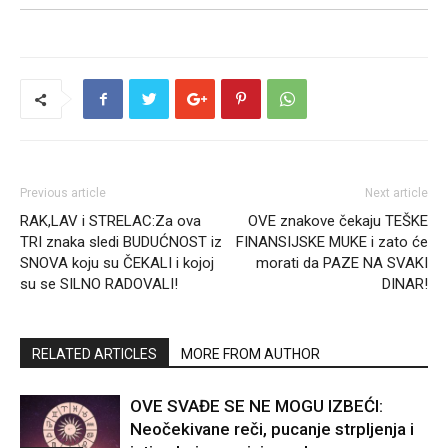
Previous article
Next article
RAK,LAV i STRELAC:Za ova
OVE znakove čekaju TEŠKE
TRI znaka sledi BUDUĆNOST iz
FINANSIJSKE MUKE i zato će
SNOVA koju su ČEKALI i kojoj
morati da PAZE NA SVAKI
su se SILNO RADOVALI!
DINAR!
RELATED ARTICLES
MORE FROM AUTHOR
OVE SVAĐE SE NE MOGU IZBEĆI:
Neočekivane reči, pucanje strpljenja i