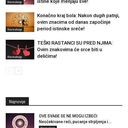
istine koje menjaju sve!
Horoskop
Konačno kraj bola: Nakon dugih patnji,
ovim znacima od danas započinje
period istinske sreće!
Horoskop
TEŠKI RASTANCI SU PRED NJIMA:
Ovim znakovima će srce biti u
delićima!
Horoskop
Najnovije
OVE SVAĐE SE NE MOGU IZBEĆI:
Neočekivane reči, pucanje strpljenja i...