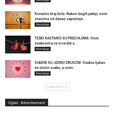
Horoskop
Konačno kraj bola: Nakon dugih patnji, ovim
znacima od danas započinje...
Horoskop
TEŠKI RASTANCI SU PRED NJIMA: Ovim
znakovima će srce biti u...
Horoskop
SUĐENI SU JEDNO DRUGOM: Ovakvu ljubav
ne doživi svako, a ovim...
Horoskop
Load more
Oglasi - Advertisement