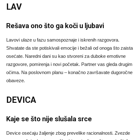
LAV
Rešava ono što ga koči u ljubavi
Lavovi ulaze u fazu samospoznaje i iskrenih razgovora.
Shvatate da ste potiskivali emocije i bežali od onoga što zaista
osećate. Naredni dani su kao stvoreni za duboke emotivne
razgovore, pomirenja i novi početak. Partner vas gleda drugim
očima. Na poslovnom planu – konačno završavate dugoročne
obaveze.
DEVICA
Kaje se što nije slušala srce
Device osećaju žaljenje zbog prevelike racionalnosti. Zvezde