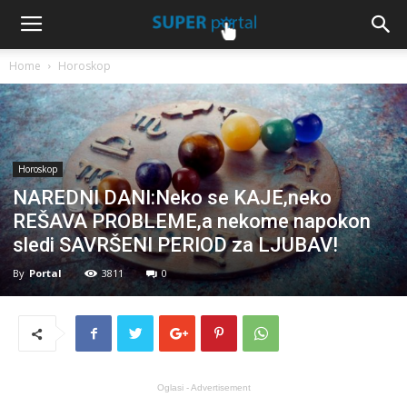
Home
Horoskop
Horoskop
NAREDNI DANI:Neko se KAJE,neko
REŠAVA PROBLEME,a nekome napokon
sledi SAVRŠENI PERIOD za LJUBAV!
By
Portal
3811
0
Oglasi - Advertisement