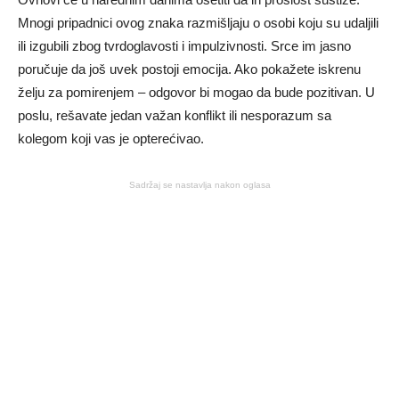
Mnogi pripadnici ovog znaka razmišljaju o osobi koju su udaljili
ili izgubili zbog tvrdoglavosti i impulzivnosti. Srce im jasno
poručuje da još uvek postoji emocija. Ako pokažete iskrenu
želju za pomirenjem – odgovor bi mogao da bude pozitivan. U
poslu, rešavate jedan važan konflikt ili nesporazum sa
kolegom koji vas je opterećivao.
Sadržaj se nastavlja nakon oglasa