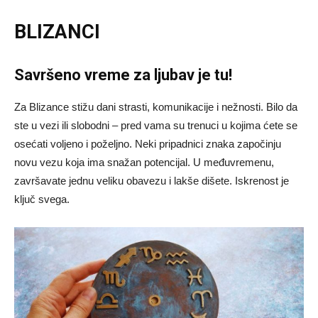
BLIZANCI
Savršeno vreme za ljubav je tu!
Za Blizance stižu dani strasti, komunikacije i nežnosti. Bilo da
ste u vezi ili slobodni – pred vama su trenuci u kojima ćete se
osećati voljeno i poželjno. Neki pripadnici znaka započinju
novu vezu koja ima snažan potencijal. U međuvremenu,
završavate jednu veliku obavezu i lakše dišete. Iskrenost je
ključ svega.