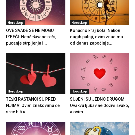
Horoskop
Horoskop
OVE SVAĐE SE NE MOGU
Konačno kraj bola: Nakon
IZBEĆI: Neočekivane reči,
dugih patnji, ovim znacima
pucanje strpljenja i...
od danas započinje...
Horoskop
Horoskop
TEŠKI RASTANCI SU PRED
SUĐENI SU JEDNO DRUGOM:
NJIMA: Ovim znakovima će
Ovakvu ljubav ne doživi svako,
srce biti u...
a ovim...