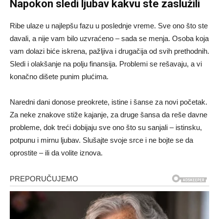
Napokon sledi ljubav kakvu ste zaslužili
Ribe ulaze u najlepšu fazu u poslednje vreme. Sve ono što ste
davali, a nije vam bilo uzvraćeno – sada se menja. Osoba koja
vam dolazi biće iskrena, pažljiva i drugačija od svih prethodnih.
Sledi i olakšanje na polju finansija. Problemi se rešavaju, a vi
konačno dišete punim plućima.
Naredni dani donose preokrete, istine i šanse za novi početak.
Za neke znakove stiže kajanje, za druge šansa da reše davne
probleme, dok treći dobijaju sve ono što su sanjali – istinsku,
potpunu i mirnu ljubav. Slušajte svoje srce i ne bojte se da
oprostite – ili da volite iznova.