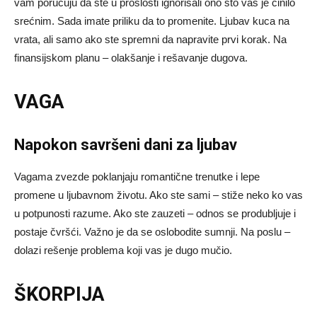
vam poručuju da ste u prošlosti ignorisali ono što vas je činilo
srećnim. Sada imate priliku da to promenite. Ljubav kuca na
vrata, ali samo ako ste spremni da napravite prvi korak. Na
finansijskom planu – olakšanje i rešavanje dugova.
VAGA
Napokon savršeni dani za ljubav
Vagama zvezde poklanjaju romantične trenutke i lepe
promene u ljubavnom životu. Ako ste sami – stiže neko ko vas
u potpunosti razume. Ako ste zauzeti – odnos se produbljuje i
postaje čvršći. Važno je da se oslobodite sumnji. Na poslu –
dolazi rešenje problema koji vas je dugo mučio.
ŠKORPIJA