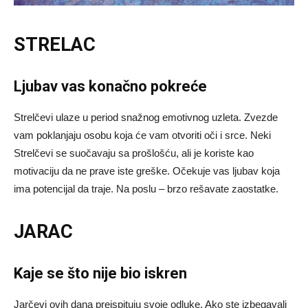
STRELAC
Ljubav vas konačno pokreće
Strelčevi ulaze u period snažnog emotivnog uzleta. Zvezde
vam poklanjaju osobu koja će vam otvoriti oči i srce. Neki
Strelčevi se suočavaju sa prošlošću, ali je koriste kao
motivaciju da ne prave iste greške. Očekuje vas ljubav koja
ima potencijal da traje. Na poslu – brzo rešavate zaostatke.
JARAC
Kaje se što nije bio iskren
Jarčevi ovih dana preispituju svoje odluke. Ako ste izbegavali