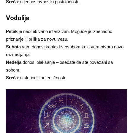
Sreća
: u jednostavnosti i postojanosti.
Vodolija
Petak
je neočekivano intenzivan. Moguće je iznenadno
priznanje ili prilika za novu vezu.
Subota
vam donosi kontakt s osobom koja vam otvara novo
razmišljanje.
Nedelja
donosi olakšanje – osećate da ste povezani sa
sobom.
Sreća
: u slobodi i autentičnosti.