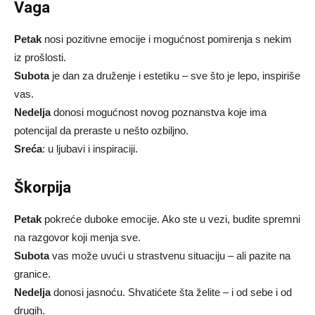
Vaga
Petak
nosi pozitivne emocije i mogućnost pomirenja s nekim
iz prošlosti.
Subota
je dan za druženje i estetiku – sve što je lepo, inspiriše
vas.
Nedelja
donosi mogućnost novog poznanstva koje ima
potencijal da preraste u nešto ozbiljno.
Sreća
: u ljubavi i inspiraciji.
Škorpija
Petak
pokreće duboke emocije. Ako ste u vezi, budite spremni
na razgovor koji menja sve.
Subota
vas može uvući u strastvenu situaciju – ali pazite na
granice.
Nedelja
donosi jasnoću. Shvatićete šta želite – i od sebe i od
drugih.