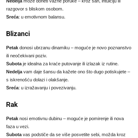
Nedelja
može doneti važne poruke – kroz san, intuiciju ili
razgovor s bliskom osobom.
Sreća
: u emotivnom balansu.
Blizanci
Petak
donosi ubrzanu dinamiku – moguće je novo poznanstvo
ili neočekivani poziv.
Subota
je idealna za kraće putovanje ili izlazak iz rutine.
Nedelja
vam daje šansu da kažete ono što dugo potiskujete –
s iskrenošću dolazi i olakšanje.
Sreća
: u izražavanju i povezivanju.
Rak
Petak
nosi emotivnu dubinu – moguće je pomirenje ili nova
faza u vezi.
Subota
vas podstiče da se više posvetite sebi, možda kroz