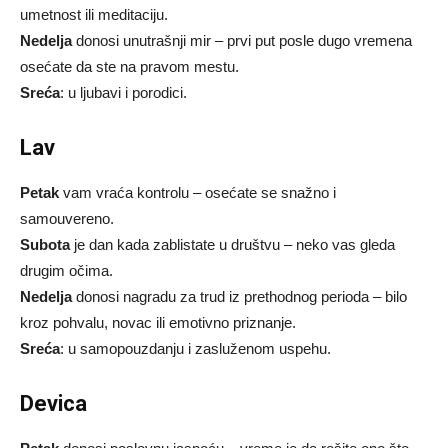
umetnost ili meditaciju.
Nedelja
donosi unutrašnji mir – prvi put posle dugo vremena
osećate da ste na pravom mestu.
Sreća
: u ljubavi i porodici.
Lav
Petak
vam vraća kontrolu – osećate se snažno i
samouvereno.
Subota
je dan kada zablistate u društvu – neko vas gleda
drugim očima.
Nedelja
donosi nagradu za trud iz prethodnog perioda – bilo
kroz pohvalu, novac ili emotivno priznanje.
Sreća
: u samopouzdanju i zasluženom uspehu.
Devica