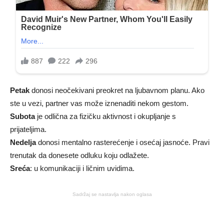
Petak
donosi neočekivani preokret na ljubavnom planu. Ako
ste u vezi, partner vas može iznenaditi nekom gestom.
Subota
je odlična za fizičku aktivnost i okupljanje s
prijateljima.
Nedelja
donosi mentalno rasterećenje i osećaj jasnoće. Pravi
trenutak da donesete odluku koju odlažete.
Sreća
: u komunikaciji i ličnim uvidima.
Sadržaj se nastavlja nakon oglasa