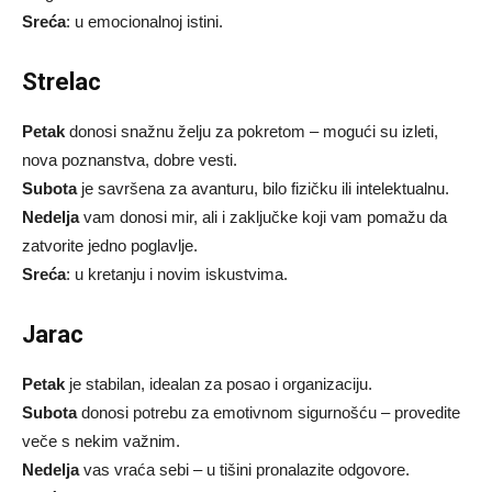
Sreća
: u emocionalnoj istini.
Strelac
Petak
donosi snažnu želju za pokretom – mogući su izleti,
nova poznanstva, dobre vesti.
Subota
je savršena za avanturu, bilo fizičku ili intelektualnu.
Nedelja
vam donosi mir, ali i zaključke koji vam pomažu da
zatvorite jedno poglavlje.
Sreća
: u kretanju i novim iskustvima.
Jarac
Petak
je stabilan, idealan za posao i organizaciju.
Subota
donosi potrebu za emotivnom sigurnošću – provedite
veče s nekim važnim.
Nedelja
vas vraća sebi – u tišini pronalazite odgovore.