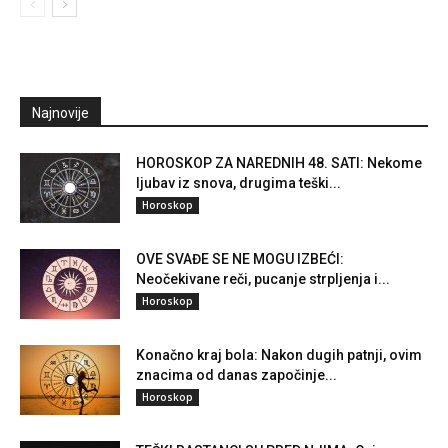
Najnovije
HOROSKOP ZA NAREDNIH 48. SATI: Nekome
ljubav iz snova, drugima teški...
Horoskop
OVE SVAĐE SE NE MOGU IZBEĆI:
Neočekivane reči, pucanje strpljenja i...
Horoskop
Konačno kraj bola: Nakon dugih patnji, ovim
znacima od danas započinje...
Horoskop