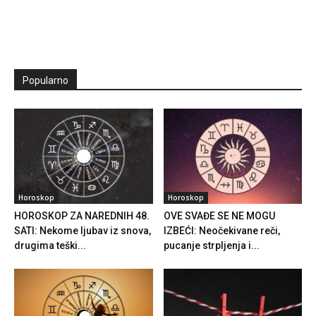
Popularno
Horoskop
Horoskop
HOROSKOP ZA NAREDNIH 48.
OVE SVAĐE SE NE MOGU
SATI: Nekome ljubav iz snova,
IZBEĆI: Neočekivane reči,
drugima teški...
pucanje strpljenja i...