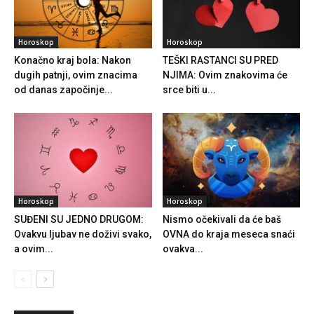
Horoskop
Horoskop
Konačno kraj bola: Nakon
TEŠKI RASTANCI SU PRED
dugih patnji, ovim znacima
NJIMA: Ovim znakovima će
od danas započinje...
srce biti u...
Horoskop
Horoskop
SUĐENI SU JEDNO DRUGOM:
Nismo očekivali da će baš
Ovakvu ljubav ne doživi svako,
OVNA do kraja meseca snaći
a ovim...
ovakva...