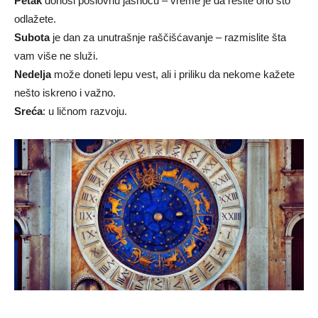
Petak
donosi poslovnu jasnoću – vreme je da rešite ono što
odlažete.
Subota
je dan za unutrašnje raščišćavanje – razmislite šta
vam više ne služi.
Nedelja
može doneti lepu vest, ali i priliku da nekome kažete
nešto iskreno i važno.
Sreća
: u ličnom razvoju.