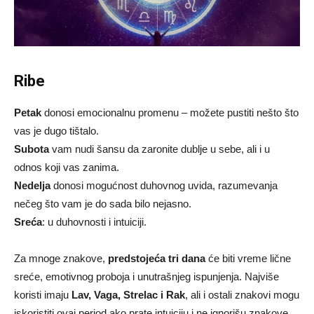
Ribe
Petak
donosi emocionalnu promenu – možete pustiti nešto što
vas je dugo tištalo.
Subota
vam nudi šansu da zaronite dublje u sebe, ali i u
odnos koji vas zanima.
Nedelja
donosi mogućnost duhovnog uvida, razumevanja
nečeg što vam je do sada bilo nejasno.
Sreća
: u duhovnosti i intuiciji.
Za mnoge znakove,
predstojeća tri dana
će biti vreme lične
sreće, emotivnog proboja i unutrašnjeg ispunjenja. Najviše
koristi imaju
Lav, Vaga, Strelac i Rak
, ali i ostali znakovi mogu
iskoristiti ovaj period ako prate intuiciju i ne ignorišu znakove