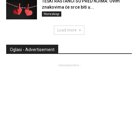
TEŠKI RASTANCI SU PRED NJIMA: Ovim
znakovima će srce biti u...
Horoskop
Load more
Oglasi - Advertisement
- Advertisement -