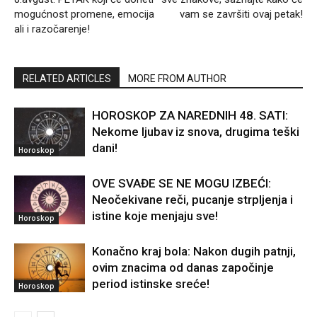
mogućnost promene, emocija
vam se završiti ovaj petak!
ali i razočarenje!
RELATED ARTICLES
MORE FROM AUTHOR
HOROSKOP ZA NAREDNIH 48. SATI:
Nekome ljubav iz snova, drugima teški
dani!
Horoskop
OVE SVAĐE SE NE MOGU IZBEĆI:
Neočekivane reči, pucanje strpljenja i
istine koje menjaju sve!
Horoskop
Konačno kraj bola: Nakon dugih patnji,
ovim znacima od danas započinje
period istinske sreće!
Horoskop