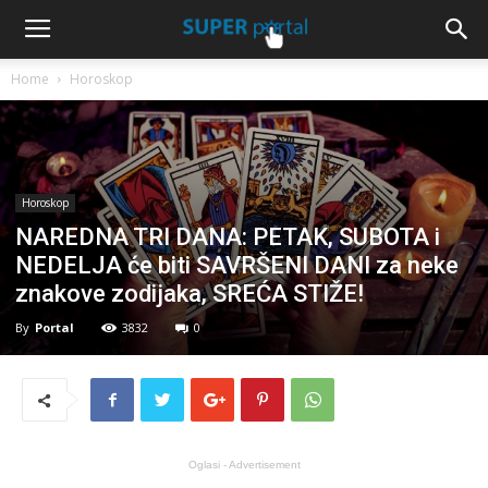
Home
Horoskop
Horoskop
NAREDNA TRI DANA: PETAK, SUBOTA i
NEDELJA će biti SAVRŠENI DANI za neke
znakove zodijaka, SREĆA STIŽE!
By
Portal
3832
0
Oglasi - Advertisement