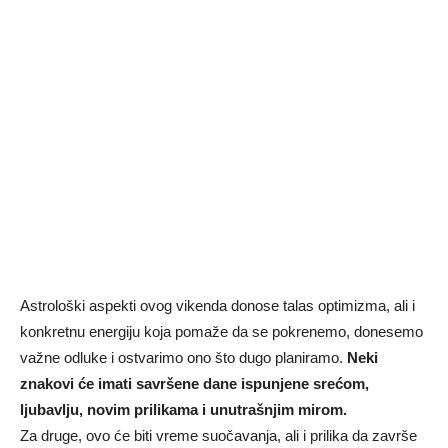
Astrološki aspekti ovog vikenda donose talas optimizma, ali i
konkretnu energiju koja pomaže da se pokrenemo, donesemo
važne odluke i ostvarimo ono što dugo planiramo.
Neki
znakovi će imati savršene dane ispunjene srećom,
ljubavlju, novim prilikama i unutrašnjim mirom.
Za druge, ovo će biti vreme suočavanja, ali i prilika da završe