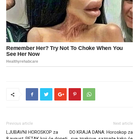
Previous article
Next article
LJUBAVNI HOROSKOP za
DO KRAJA DANA: Horoskop za
8.avgust: PETAK koji će doneti
sve znakove, saznajte kako će