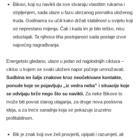
Bikovi, koji su navikli da sve stvaraju vlastitim rukama i
strpljenjem, sada ulaze u fazu ubrzanog povratka uloženog
truda. Godinama su učili kako držati stabilnost u svijetu koji
se neprestano mijenja. Čak i kada im je bilo teško, nisu
odustajali. Ta njihova tiha postojanost sada postaje izvor
najvećeg nagrađivanja.
Energetski gledano, ulaze u jedan od najplodnijih ciklusa –
ciklus u kojem se svaki uloženi napor počinje umnožavati.
Sudbina im šalje znakove kroz neočekivane kontakte,
ponude koje se pojavljuju „iz vedra neba“ i situacije koje
se odvijaju brže nego što su navikli.
Za neke Bikove to
može biti povrat starog ulaganja, za druge nova poslovna
ideja, a za treće saradnja koja se pokazuje izuzetno
profitabilnom.
Bik je znak koji sve želi provjeriti, opipati i razumjeti, ali