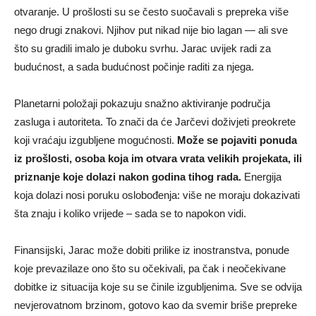
otvaranje. U prošlosti su se često suočavali s prepreka više
nego drugi znakovi. Njihov put nikad nije bio lagan — ali sve
što su gradili imalo je duboku svrhu. Jarac uvijek radi za
budućnost, a sada budućnost počinje raditi za njega.
Planetarni položaji pokazuju snažno aktiviranje područja
zasluga i autoriteta. To znači da će Jarčevi doživjeti preokrete
koji vraćaju izgubljene mogućnosti.
Može se pojaviti ponuda
iz prošlosti, osoba koja im otvara vrata velikih projekata, ili
priznanje koje dolazi nakon godina tihog rada.
Energija
koja dolazi nosi poruku oslobođenja: više ne moraju dokazivati
šta znaju i koliko vrijede – sada se to napokon vidi.
Finansijski, Jarac može dobiti prilike iz inostranstva, ponude
koje prevazilaze ono što su očekivali, pa čak i neočekivane
dobitke iz situacija koje su se činile izgubljenima. Sve se odvija
nevjerovatnom brzinom, gotovo kao da svemir briše prepreke