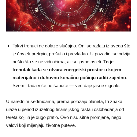
Takvi trenuci ne dolaze slučajno. Oni se rađaju iz svega što
je čovjek pretrpio, prešutio i prevladao. U pozadini se odvija
nešto što se ne vidi očima, ali se jasno osjeti.
To je
trenutak kada se otvara energetski prostor u kojem
materijalno i duhovno konačno počinju raditi zajedno.
Svemir tada više ne šapuće — već daje jasne signale.
U narednim sedmicama, prema položaju planeta, tri znaka
ulaze u period izuzetnog finansijskog rasta i oslobađanja od
tereta koji ih je dugo pratio. Ovo nisu sitne promjene, nego
valovi koji mijenjaju životne puteve.