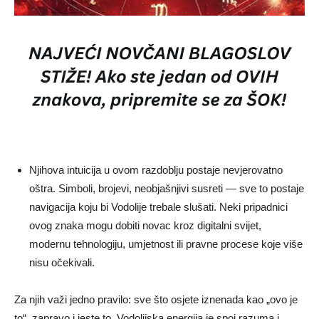
Njihova intuicija u ovom razdoblju postaje nevjerovatno
oštra. Simboli, brojevi, neobjašnjivi susreti — sve to postaje
navigacija koju bi Vodolije trebale slušati. Neki pripadnici
ovog znaka mogu dobiti novac kroz digitalni svijet,
modernu tehnologiju, umjetnost ili pravne procese koje više
nisu očekivali.
Za njih važi jedno pravilo: sve što osjete iznenada kao „ovo je
to“, zapravo i jeste to. Vodolijska energija je spoj razuma i