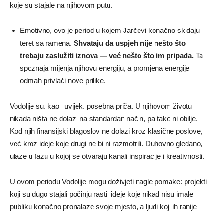
koje su stajale na njihovom putu.
Emotivno, ovo je period u kojem Jarčevi konačno skidaju
teret sa ramena.
Shvataju da uspjeh nije nešto što
trebaju zaslužiti iznova — već nešto što im pripada.
Ta
spoznaja mijenja njihovu energiju, a promjena energije
odmah privlači nove prilike.
Vodolije su, kao i uvijek, posebna priča. U njihovom životu
nikada ništa ne dolazi na standardan način, pa tako ni obilje.
Kod njih finansijski blagoslov ne dolazi kroz klasične poslove,
već kroz ideje koje drugi ne bi ni razmotrili. Duhovno gledano,
ulaze u fazu u kojoj se otvaraju kanali inspiracije i kreativnosti.
U ovom periodu Vodolije mogu doživjeti nagle pomake: projekti
koji su dugo stajali počinju rasti, ideje koje nikad nisu imale
publiku konačno pronalaze svoje mjesto, a ljudi koji ih ranije