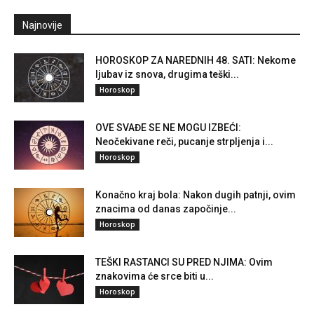
Najnovije
HOROSKOP ZA NAREDNIH 48. SATI: Nekome
ljubav iz snova, drugima teški...
Horoskop
OVE SVAĐE SE NE MOGU IZBEĆI:
Neočekivane reči, pucanje strpljenja i...
Horoskop
Konačno kraj bola: Nakon dugih patnji, ovim
znacima od danas započinje...
Horoskop
TEŠKI RASTANCI SU PRED NJIMA: Ovim
znakovima će srce biti u...
Horoskop