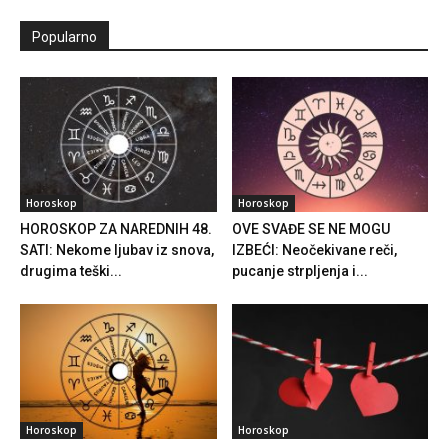
Popularno
Horoskop
Horoskop
HOROSKOP ZA NAREDNIH 48.
OVE SVAĐE SE NE MOGU
SATI: Nekome ljubav iz snova,
IZBEĆI: Neočekivane reči,
drugima teški...
pucanje strpljenja i...
Horoskop
Horoskop