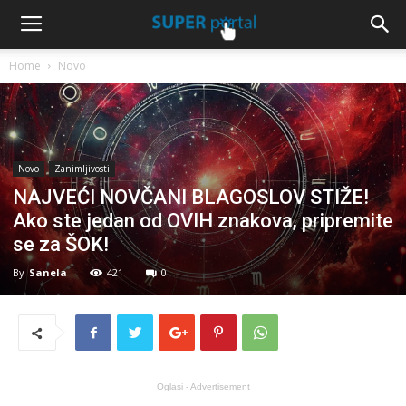
Home
Novo
Novo
Zanimljivosti
NAJVEĆI NOVČANI BLAGOSLOV STIŽE!
Ako ste jedan od OVIH znakova, pripremite
se za ŠOK!
By
Sanela
421
0
Oglasi - Advertisement