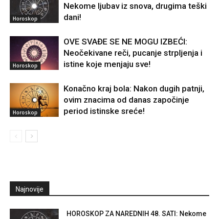
Nekome ljubav iz snova, drugima teški
dani!
Horoskop
OVE SVAĐE SE NE MOGU IZBEĆI:
Neočekivane reči, pucanje strpljenja i
istine koje menjaju sve!
Horoskop
Konačno kraj bola: Nakon dugih patnji,
ovim znacima od danas započinje
period istinske sreće!
Horoskop
Najnovije
HOROSKOP ZA NAREDNIH 48. SATI: Nekome