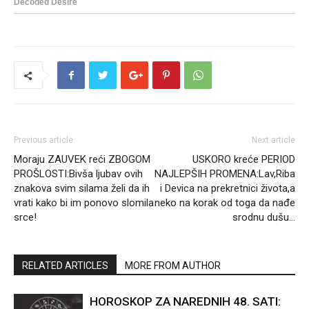
Previous article
Next article
Moraju ZAUVEK reći ZBOGOM
USKORO kreće PERIOD
PROŠLOSTI:Bivša ljubav ovih
NAJLEPŠIH PROMENA:Lav,Riba
znakova svim silama želi da ih
i Devica na prekretnici života,a
vrati kako bi im ponovo slomila
neko na korak od toga da nađe
srce!
srodnu dušu…
RELATED ARTICLES
MORE FROM AUTHOR
HOROSKOP ZA NAREDNIH 48. SATI: