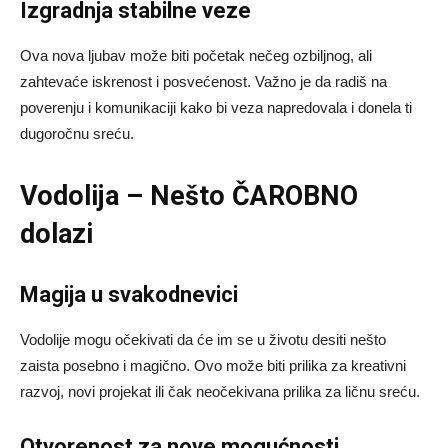
Izgradnja stabilne veze
Ova nova ljubav može biti početak nečeg ozbiljnog, ali
zahtevaće iskrenost i posvećenost. Važno je da radiš na
poverenju i komunikaciji kako bi veza napredovala i donela ti
dugoročnu sreću.
Vodolija – Nešto ČAROBNO
dolazi
Magija u svakodnevici
Vodolije mogu očekivati da će im se u životu desiti nešto
zaista posebno i magično. Ovo može biti prilika za kreativni
razvoj, novi projekat ili čak neočekivana prilika za ličnu sreću.
Otvorenost za nove mogućnosti