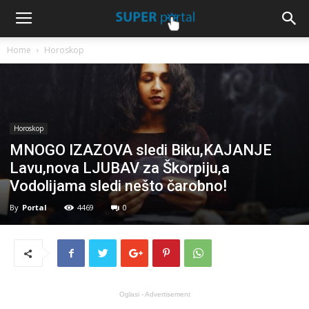
Home
Horoskop
Horoskop
MNOGO IZAZOVA sledi Biku,KAJANJE
Lavu,nova LJUBAV za Škorpiju,a
Vodolijama sledi nešto čarobno!
By
Portal
4469
0
Oglasi - Advertisement