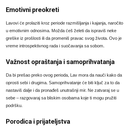
Emotivni preokreti
Lavovi će prolaziti kroz periode razmišljanja i kajanja, naročito
u emotivnim odnosima. Možda ćeš želeti da ispraviš neke
greške iz prošlosti ili da promeniš pravac svog života. Ovo je
vreme introspektivnog rada i suočavanja sa sobom.
Važnost opraštanja i samoprihvatanja
Da bi prešao preko ovog perioda, Lav mora da nauči kako da
oprosti sebi i drugima. Samoprihvatanje će biti ključ za to da
nastaviš dalje i da pronađeš unutrašnji mir. Ne zatvaraj se u
sebe – razgovaraj sa bliskim osobama koje ti mogu pružiti
podršku.
Porodica i prijateljstva