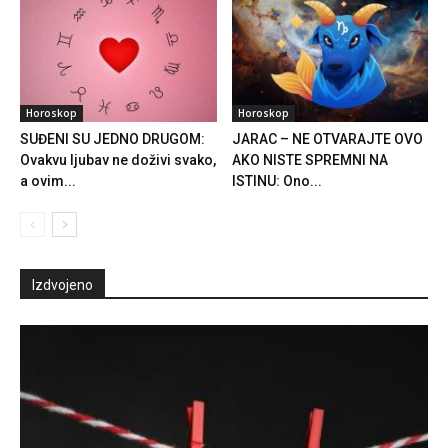
Horoskop
Horoskop
SUĐENI SU JEDNO DRUGOM:
JARAC – NE OTVARAJTE OVO
Ovakvu ljubav ne doživi svako,
AKO NISTE SPREMNI NA
a ovim...
ISTINU: Ono...
Izdvojeno