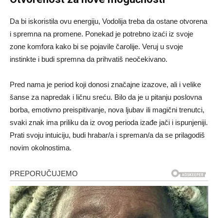
Da bi iskoristila ovu energiju, Vodolija treba da ostane otvorena
i spremna na promene. Ponekad je potrebno izaći iz svoje
zone komfora kako bi se pojavile čarolije. Veruj u svoje
instinkte i budi spremna da prihvatiš neočekivano.
Pred nama je period koji donosi značajne izazove, ali i velike
šanse za napredak i ličnu sreću. Bilo da je u pitanju poslovna
borba, emotivno preispitivanje, nova ljubav ili magični trenutci,
svaki znak ima priliku da iz ovog perioda izađe jači i ispunjeniji.
Prati svoju intuiciju, budi hrabar/a i spreman/a da se prilagodiš
novim okolnostima.