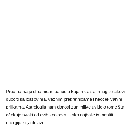
Pred nama je dinamičan period u kojem će se mnogi znakovi
suočiti sa izazovima, važnim prekretnicama i neočekivanim
prilikama. Astrologija nam donosi zanimljive uvide o tome šta
očekuje svaki od ovih znakova i kako najbolje iskoristiti
energiju koja dolazi.