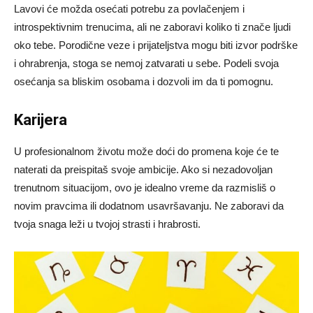
Lavovi će možda osećati potrebu za povlačenjem i
introspektivnim trenucima, ali ne zaboravi koliko ti znače ljudi
oko tebe. Porodične veze i prijateljstva mogu biti izvor podrške
i ohrabrenja, stoga se nemoj zatvarati u sebe. Podeli svoja
osećanja sa bliskim osobama i dozvoli im da ti pomognu.
Karijera
U profesionalnom životu može doći do promena koje će te
naterati da preispitaš svoje ambicije. Ako si nezadovoljan
trenutnom situacijom, ovo je idealno vreme da razmisliš o
novim pravcima ili dodatnom usavršavanju. Ne zaboravi da
tvoja snaga leži u tvojoj strasti i hrabrosti.