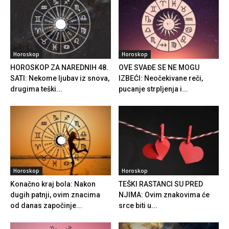
Horoskop
Horoskop
HOROSKOP ZA NAREDNIH 48.
OVE SVAĐE SE NE MOGU
SATI: Nekome ljubav iz snova,
IZBEĆI: Neočekivane reči,
drugima teški...
pucanje strpljenja i...
Horoskop
Horoskop
Konačno kraj bola: Nakon
TEŠKI RASTANCI SU PRED
dugih patnji, ovim znacima
NJIMA: Ovim znakovima će
od danas započinje...
srce biti u...