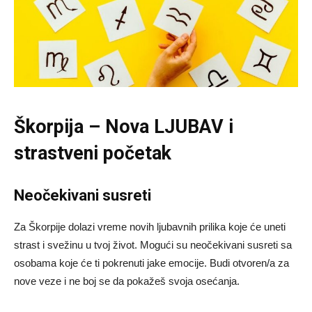
Škorpija – Nova LJUBAV i
strastveni početak
Neočekivani susreti
Za Škorpije dolazi vreme novih ljubavnih prilika koje će uneti
strast i svežinu u tvoj život. Mogući su neočekivani susreti sa
osobama koje će ti pokrenuti jake emocije. Budi otvoren/a za
nove veze i ne boj se da pokažeš svoja osećanja.