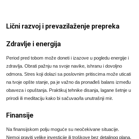
Lični razvoj i prevazilaženje prepreka
Zdravlje i energija
Period pred tobom može doneti i izazove u pogledu energije i
zdravlja. Obrati pažnju na svoje navike, ishranu i dovoljno
odmora. Stres koji dolazi sa poslovnim pritiscima može uticati
na tvoje opšte stanje, pa je važno da pronađeš balans između
obaveza i opuštanja. Praktikuj tehnike disanja, lagane šetnje u
prirodi ili meditaciju kako bi sačuvao/la unutrašnji mir.
Finansije
Na finansijskom polju moguće su neočekivane situacije.
Nemoj praviti velike investicije ili troškove bez detaljnog plana.