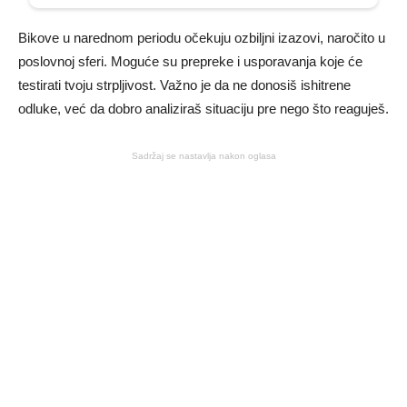
Bikove u narednom periodu očekuju ozbiljni izazovi, naročito u
poslovnoj sferi. Moguće su prepreke i usporavanja koje će
testirati tvoju strpljivost. Važno je da ne donosiš ishitrene
odluke, već da dobro analiziraš situaciju pre nego što reaguješ.
Sadržaj se nastavlja nakon oglasa