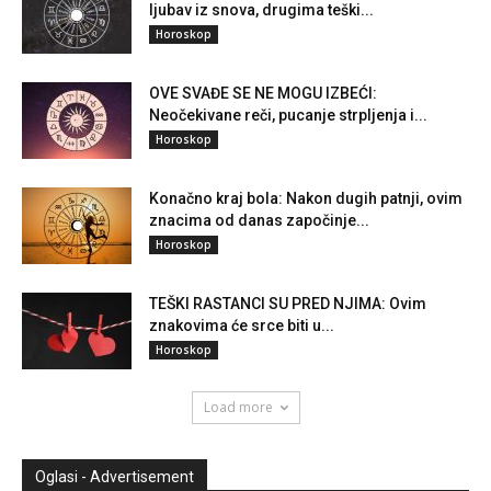
ljubav iz snova, drugima teški...
Horoskop
OVE SVAĐE SE NE MOGU IZBEĆI:
Neočekivane reči, pucanje strpljenja i...
Horoskop
Konačno kraj bola: Nakon dugih patnji, ovim
znacima od danas započinje...
Horoskop
TEŠKI RASTANCI SU PRED NJIMA: Ovim
znakovima će srce biti u...
Horoskop
Load more
Oglasi - Advertisement