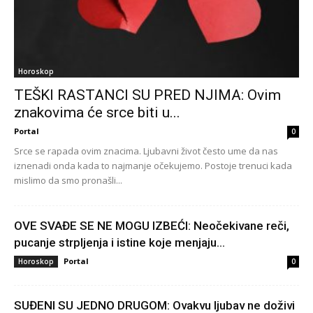
Horoskop
TEŠKI RASTANCI SU PRED NJIMA: Ovim
znakovima će srce biti u...
Portal
0
Srce se rapada ovim znacima. Ljubavni život često ume da nas
iznenadi onda kada to najmanje očekujemo. Postoje trenuci kada
mislimo da smo pronašli...
OVE SVAĐE SE NE MOGU IZBEĆI: Neočekivane reči,
pucanje strpljenja i istine koje menjaju...
Portal
Horoskop
0
SUĐENI SU JEDNO DRUGOM: Ovakvu ljubav ne doživi