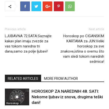
Previous article
Next article
LJUBAVNA 72.SATA:Saznajte
Horoskop po CIGANSKIM
kakav plan imaju zvezde za
KARTAMA za JUN:Veliki
vas tokom naredna tri
horoskop za sve
dana,samo za polje ljubavi!
znakove,istina o svemu što
vam sledi tokom narednih
sedmica!
RELATED ARTICLES
MORE FROM AUTHOR
HOROSKOP ZA NAREDNIH 48. SATI:
Nekome ljubav iz snova, drugima teški
dani!
Horoskop