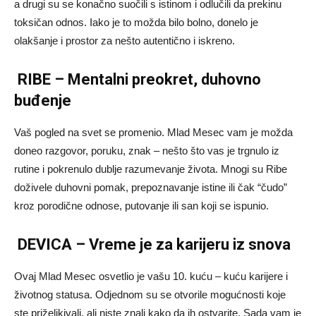
a drugi su se konačno suočili s istinom i odlučili da prekinu
toksičan odnos. Iako je to možda bilo bolno, donelo je
olakšanje i prostor za nešto autentično i iskreno.
RIBE – Mentalni preokret, duhovno
buđenje
Vaš pogled na svet se promenio. Mlad Mesec vam je možda
doneo razgovor, poruku, znak – nešto što vas je trgnulo iz
rutine i pokrenulo dublje razumevanje života. Mnogi su Ribe
doživele duhovni pomak, prepoznavanje istine ili čak “čudo”
kroz porodične odnose, putovanje ili san koji se ispunio.
DEVICA – Vreme je za karijeru iz snova
Ovaj Mlad Mesec osvetlio je vašu 10. kuću – kuću karijere i
životnog statusa. Odjednom su se otvorile mogućnosti koje
ste priželjkivali, ali niste znali kako da ih ostvarite. Sada vam je