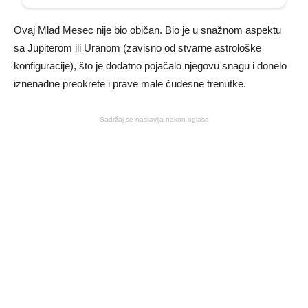
Ovaj Mlad Mesec nije bio običan. Bio je u snažnom aspektu
sa Jupiterom ili Uranom (zavisno od stvarne astrološke
konfiguracije), što je dodatno pojačalo njegovu snagu i donelo
iznenadne preokrete i prave male čudesne trenutke.
Sadržaj se nastavlja nakon oglasa