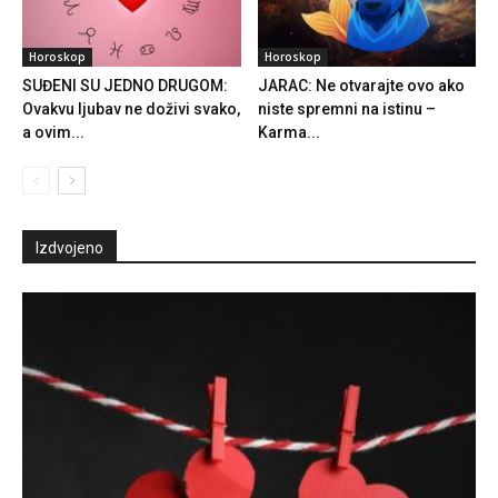
Horoskop
Horoskop
SUĐENI SU JEDNO DRUGOM:
JARAC: Ne otvarajte ovo ako
Ovakvu ljubav ne doživi svako,
niste spremni na istinu –
a ovim...
Karma...
Izdvojeno