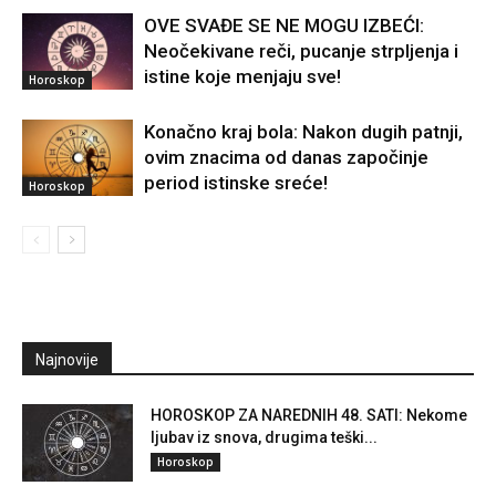
OVE SVAĐE SE NE MOGU IZBEĆI:
Neočekivane reči, pucanje strpljenja i
istine koje menjaju sve!
Horoskop
Konačno kraj bola: Nakon dugih patnji,
ovim znacima od danas započinje
period istinske sreće!
Horoskop
Najnovije
HOROSKOP ZA NAREDNIH 48. SATI: Nekome
ljubav iz snova, drugima teški...
Horoskop