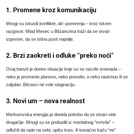
1. Promene kroz komunikaciju
Mnogi su iskusili konflikte, ali i pomirenja – kroz iskren
razgovor. Mlad Mesec u Blizancima traži da se stvari
izgovore, da se istina pusti napolje.
2. Brzi zaokreti i odluke “preko noći”
Ovaj tranzit je doneo situacije koje su se razvile iznenada –
neko je promenio planove, neko preselio, a neko raskinuo ili se
zaljubio. Blizanci ne vole stagnaciju.
3. Novi um – nova realnost
Merkurovska energija je donela potrebu da se stvari vide
drugačije. Mnogi su se probudili iz mentalnog “mrtvila” –
odlučili da rade na sebi, upišu kurs, ili konačno kažu “ne”