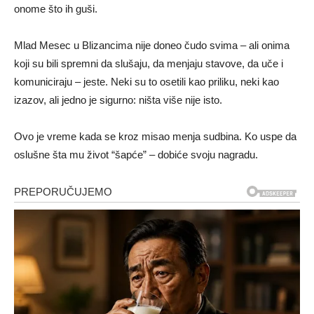
onome što ih guši.
Mlad Mesec u Blizancima nije doneo čudo svima – ali onima
koji su bili spremni da slušaju, da menjaju stavove, da uče i
komuniciraju – jeste. Neki su to osetili kao priliku, neki kao
izazov, ali jedno je sigurno: ništa više nije isto.
Ovo je vreme kada se kroz misao menja sudbina. Ko uspe da
oslušne šta mu život “šapće” – dobiće svoju nagradu.