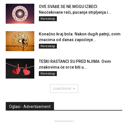
OVE SVAĐE SE NE MOGU IZBEĆI:
Neočekivane reči, pucanje strpljenja i...
Horoskop
Konačno kraj bola: Nakon dugih patnji, ovim
znacima od danas započinje...
Horoskop
TEŠKI RASTANCI SU PRED NJIMA: Ovim
znakovima će srce biti u...
Horoskop
Load more
Oglasi - Advertisement
- Advertisement -