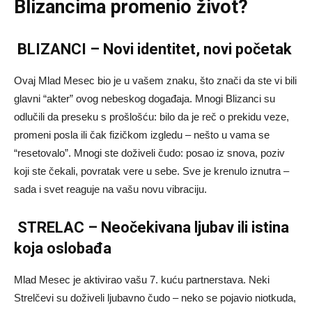
Blizancima promenio život?
BLIZANCI – Novi identitet, novi početak
Ovaj Mlad Mesec bio je u vašem znaku, što znači da ste vi bili
glavni “akter” ovog nebeskog događaja. Mnogi Blizanci su
odlučili da preseku s prošlošću: bilo da je reč o prekidu veze,
promeni posla ili čak fizičkom izgledu – nešto u vama se
“resetovalo”. Mnogi ste doživeli čudo: posao iz snova, poziv
koji ste čekali, povratak vere u sebe. Sve je krenulo iznutra –
sada i svet reaguje na vašu novu vibraciju.
STRELAC – Neočekivana ljubav ili istina
koja oslobađa
Mlad Mesec je aktivirao vašu 7. kuću partnerstava. Neki
Strelčevi su doživeli ljubavno čudo – neko se pojavio niotkuda,