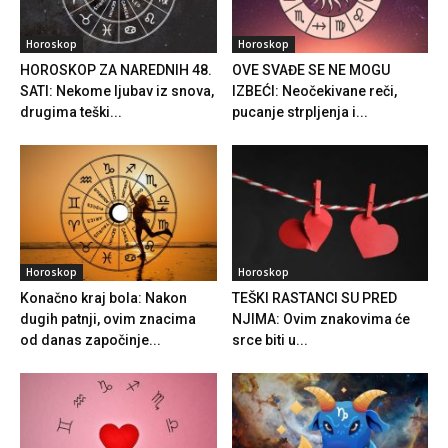
Horoskop
Horoskop
HOROSKOP ZA NAREDNIH 48.
OVE SVAĐE SE NE MOGU
SATI: Nekome ljubav iz snova,
IZBEĆI: Neočekivane reči,
drugima teški...
pucanje strpljenja i...
Horoskop
Horoskop
Konačno kraj bola: Nakon
TEŠKI RASTANCI SU PRED
dugih patnji, ovim znacima
NJIMA: Ovim znakovima će
od danas započinje...
srce biti u...