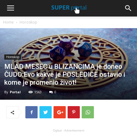
Home
Horoskop
Horoskop
MLAD MESEC u BLIZANCIMA je doneo
ČUDO:Evo kakve je POSLEDICE ostavio i
kome je promenio život!
By
Portal
1563
0
Oglasi - Advertisement