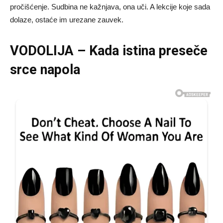
pročišćenje. Sudbina ne kažnjava, ona uči. A lekcije koje sada
dolaze, ostaće im urezane zauvek.
VODOLIJA – Kada istina preseče
srce napola