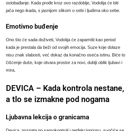
oslobađanje. Kada prođe kroz ovo razdoblje, Vodolija će biti
jača nego ikada, s jasnijom slikom o sebi i ljudima oko sebe.
Emotivno buđenje
Ono što će sada doživeti, Vodolija će zapamtiti kao period
kada je prestala da beži od svojih emocija. Suze koje dolaze
nisu znak slabosti, već dokaz da konačno oseća istinu. Biće to
čišćenje duše, koje otvara prostor za novi, dublji oblik ljubavi i
mira.
DEVICA – Kada kontrola nestane,
a tlo se izmakne pod nogama
Ljubavna lekcija o granicama
Devica, poznata po samokontroli i perfekcionizmu, suočiće se