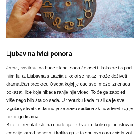
Ljubav na ivici ponora
Jarac, naviknut da bude stena, sada će osetiti kako se tlo pod
njim ljulja. Ljubavna situacija u kojoj se nalazi može doživeti
dramatičan preokret. Osoba kojoj je dao sve, može iznenada
pokazati lice koje nikada ranije nije video. To će ga zaboleti
više nego bilo šta do sada. U trenutku kada misli da je sve
izgubio, shvatiće da mu je zapravo sudbina skinula teret koji je
nosio godinama.
Biće to trenutak sloma i buđenja – shvatiće koliko je potiskivao
emocije zarad ponosa, i koliko ga je to sputavalo da zaista voli.