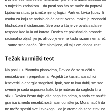
s najtežim zadatkom – da pusti ono što ne može da popravi.
Ljubavna situacija izmiče njenoj logici. Partner, bivša ljubav ili
osoba za koju se nadala da će ostati verna, može je iznenaditi
hladnoćom ili distancom. Sve ono u šta je verovala sada se
raspada kao kula od karata. Devica će pokušati da pronađe
racionalno objašnjenje, ali ovo je vreme kada razum nema reč
– samo srce oseća. Biće slomljena, ali taj slom donosi rast.
Težak karmički test
Na poslu i u životnim planovima, Devica će se suočiti s
neočekivanim preprekama. Projekti će kasniti, saradnici
izneveriti, a energija stagnirati. Ipak, sve to ima dublji smisao –
svemir je sada usporava kako bi je naterao da sagleda širu
sliku. Devica često daje više nego što prima, a sada će naučiti
granicu između nesebičnosti i samouništenja. Mora naučiti da
ne može spasiti sve i svakoga, i da je vreme da sebe stavi na