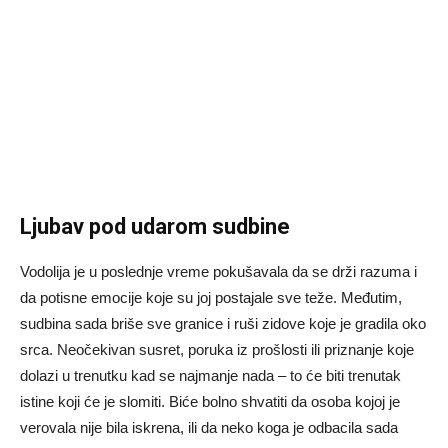
Ljubav pod udarom sudbine
Vodolija je u poslednje vreme pokušavala da se drži razuma i
da potisne emocije koje su joj postajale sve teže. Međutim,
sudbina sada briše sve granice i ruši zidove koje je gradila oko
srca. Neočekivan susret, poruka iz prošlosti ili priznanje koje
dolazi u trenutku kad se najmanje nada – to će biti trenutak
istine koji će je slomiti. Biće bolno shvatiti da osoba kojoj je
verovala nije bila iskrena, ili da neko koga je odbacila sada