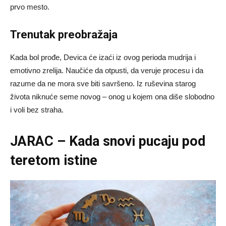
prvo mesto.
Trenutak preobražaja
Kada bol prođe, Devica će izaći iz ovog perioda mudrija i
emotivno zrelija. Naučiće da otpusti, da veruje procesu i da
razume da ne mora sve biti savršeno. Iz ruševina starog
života niknuće seme novog – onog u kojem ona diše slobodno
i voli bez straha.
JARAC – Kada snovi pucaju pod
teretom istine