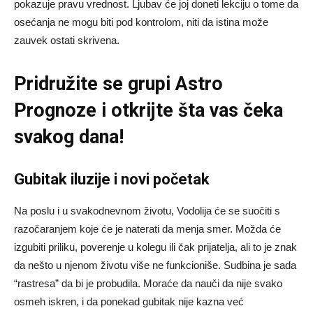
pokazuje pravu vrednost. Ljubav će joj doneti lekciju o tome da
osećanja ne mogu biti pod kontrolom, niti da istina može
zauvek ostati skrivena.
Pridružite se grupi
Astro
Prognoze
i otkrijte šta vas čeka
svakog dana!
Gubitak iluzije i novi početak
Na poslu i u svakodnevnom životu, Vodolija će se suočiti s
razočaranjem koje će je naterati da menja smer. Možda će
izgubiti priliku, poverenje u kolegu ili čak prijatelja, ali to je znak
da nešto u njenom životu više ne funkcioniše. Sudbina je sada
“rastresa” da bi je probudila. Moraće da nauči da nije svako
osmeh iskren, i da ponekad gubitak nije kazna već