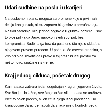
Udari sudbine na poslu i u karijeri
Na poslovnom planu, moguće su promene koje u prvi mah
deluju kao gubitak, ali su zapravo blagoslov u prerušavanju.
Raskid saradnje, kraj jednog poglavlja ili gubitak pozicije – sve
to biće prilika da Jarac napokon sledi svoj put, bez
kompromisa. Sudbina ga tera da pusti ono što nije u skladu s
njegovom pravom prirodom. U početku će osećati prazninu, ali
vrlo brzo će shvatiti da upravo u toj praznini leži prostor za
nešto novo, snažnije i iskrenije.
Kraj jednog ciklusa, početak drugog
Karma sada zatvara jedan dugotrajan krug u njegovom životu.
Sve što je bilo lažno, sve što je držao silom, sada se urušava.
Biće to bolan proces, ali on će iz njega izaći pročišćen. Do
kraja godine Jarac će naučiti da snaga nije u kontroli, već u