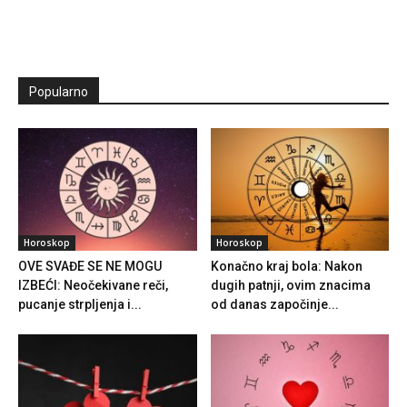
Popularno
Horoskop
Horoskop
OVE SVAĐE SE NE MOGU
Konačno kraj bola: Nakon
IZBEĆI: Neočekivane reči,
dugih patnji, ovim znacima
pucanje strpljenja i...
od danas započinje...