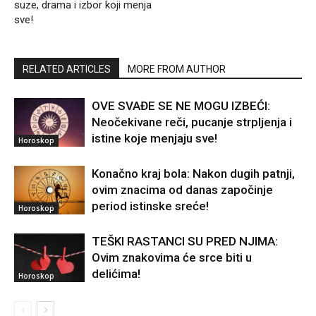
suze, drama i izbor koji menja
sve!
RELATED ARTICLES
MORE FROM AUTHOR
OVE SVAĐE SE NE MOGU IZBEĆI:
Neočekivane reči, pucanje strpljenja i
istine koje menjaju sve!
Horoskop
Konačno kraj bola: Nakon dugih patnji,
ovim znacima od danas započinje
period istinske sreće!
Horoskop
TEŠKI RASTANCI SU PRED NJIMA:
Ovim znakovima će srce biti u
delićima!
Horoskop