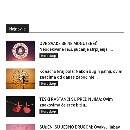
Najnovije
OVE SVAĐE SE NE MOGU IZBEĆI:
Neočekivane reči, pucanje strpljenja i...
Horoskop
Konačno kraj bola: Nakon dugih patnji, ovim
znacima od danas započinje...
Horoskop
TEŠKI RASTANCI SU PRED NJIMA: Ovim
znakovima će srce biti u...
Horoskop
SUĐENI SU JEDNO DRUGOM: Ovakvu ljubav