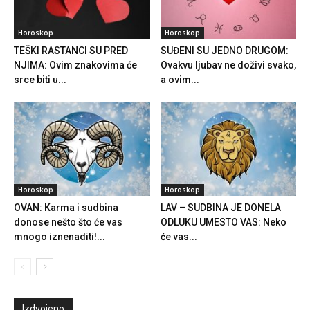
Horoskop
Horoskop
TEŠKI RASTANCI SU PRED
SUĐENI SU JEDNO DRUGOM:
NJIMA: Ovim znakovima će
Ovakvu ljubav ne doživi svako,
srce biti u...
a ovim...
Horoskop
Horoskop
OVAN: Karma i sudbina
LAV – SUDBINA JE DONELA
donose nešto što će vas
ODLUKU UMESTO VAS: Neko
mnogo iznenaditi!...
će vas...
Izdvojeno