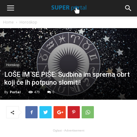
Home
Horoskop
Horoskop
LOŠE IM SE PIŠE: Sudbina im sprema obrt
koji će ih potpuno slomiti!
By
Portal
479
0
Oglasi - Advertisement