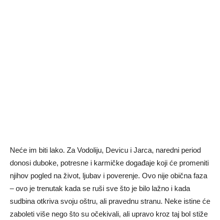
Neće im biti lako. Za Vodoliju, Devicu i Jarca, naredni period
donosi duboke, potresne i karmičke događaje koji će promeniti
njihov pogled na život, ljubav i poverenje. Ovo nije obična faza
– ovo je trenutak kada se ruši sve što je bilo lažno i kada
sudbina otkriva svoju oštru, ali pravednu stranu. Neke istine će
zaboleti više nego što su očekivali, ali upravo kroz taj bol stiže