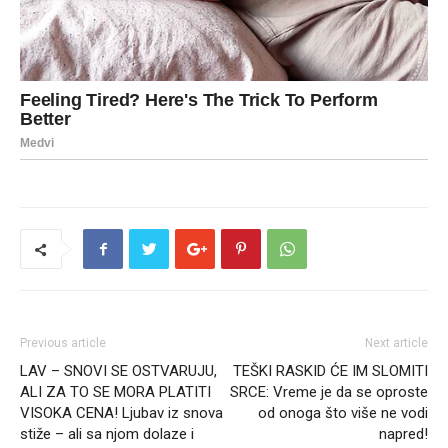
Previous article
Next article
LAV – SNOVI SE OSTVARUJU,
TEŠKI RASKID ĆE IM SLOMITI
ALI ZA TO SE MORA PLATITI
SRCE: Vreme je da se oproste
VISOKA CENA! Ljubav iz snova
od onoga što više ne vodi
stiže – ali sa njom dolaze i
napred!