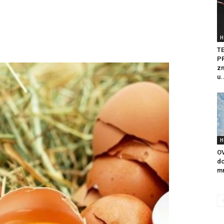
H
T
PR
zn
u.
H
OV
do
mn