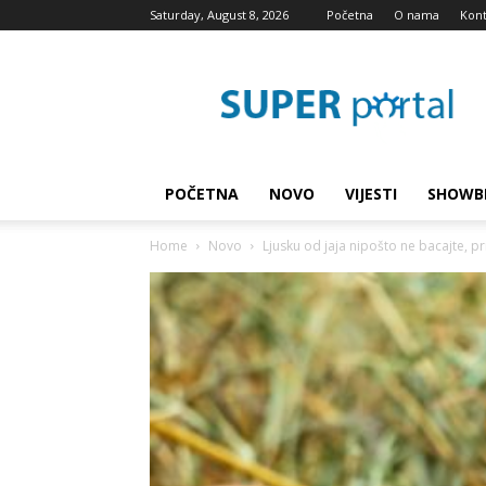
Saturday, August 8, 2026
Početna
O nama
Kont
Super
blog
POČETNA
NOVO
VIJESTI
SHOWB
Home
Novo
Ljusku od jaja nipošto ne bacajte, prije