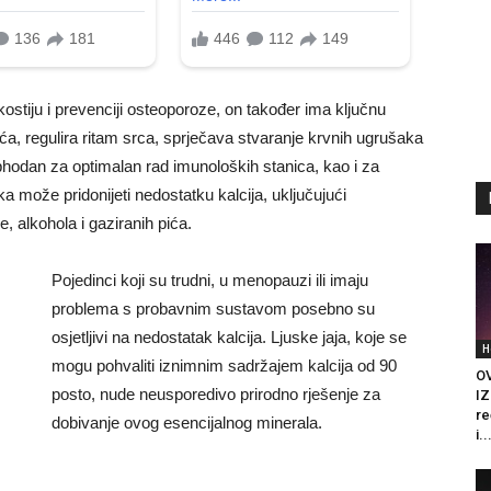
ostiju i prevenciji osteoporoze, on također ima ključnu
ća, regulira ritam srca, sprječava stvaranje krvnih ugrušaka
ophodan za optimalan rad imunoloških stanica, kao i za
 može pridonijeti nedostatku kalcija, uključujući
, alkohola i gaziranih pića.
Pojedinci koji su trudni, u menopauzi ili imaju
problema s probavnim sustavom posebno su
osjetljivi na nedostatak kalcija. Ljuske jaja, koje se
H
mogu pohvaliti iznimnim sadržajem kalcija od 90
O
posto, nude neusporedivo prirodno rješenje za
IZ
re
dobivanje ovog esencijalnog minerala.
i..