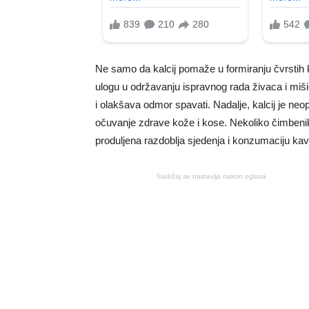
Ne samo da kalcij pomaže u formiranju čvrstih k
ulogu u održavanju ispravnog rada živaca i miši
i olakšava odmor spavati. Nadalje, kalcij je ne
očuvanje zdrave kože i kose. Nekoliko čimbenika
produljena razdoblja sjedenja i konzumaciju kave
Sadržaj se nastavlja nakon oglasa