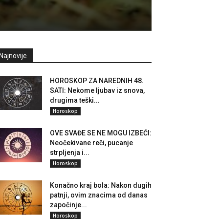
Najnovije
HOROSKOP ZA NAREDNIH 48.
SATI: Nekome ljubav iz snova,
drugima teški...
Horoskop
OVE SVAĐE SE NE MOGU IZBEĆI:
Neočekivane reči, pucanje
strpljenja i...
Horoskop
Konačno kraj bola: Nakon dugih
patnji, ovim znacima od danas
započinje...
Horoskop