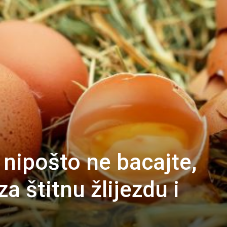
 nipošto ne bacajte,
 za štitnu žlijezdu i