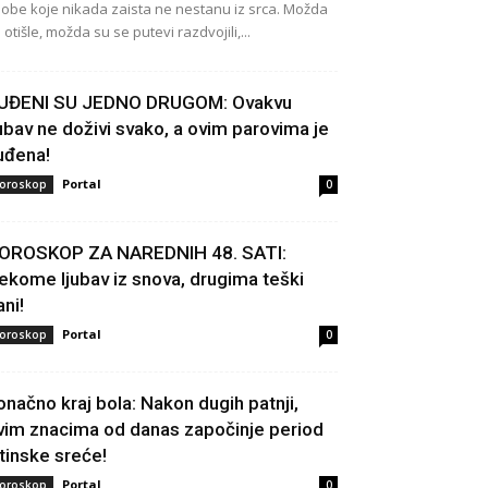
obe koje nikada zaista ne nestanu iz srca. Možda
 otišle, možda su se putevi razdvojili,...
UĐENI SU JEDNO DRUGOM: Ovakvu
jubav ne doživi svako, a ovim parovima je
uđena!
Portal
oroskop
0
OROSKOP ZA NAREDNIH 48. SATI:
ekome ljubav iz snova, drugima teški
ani!
Portal
oroskop
0
onačno kraj bola: Nakon dugih patnji,
vim znacima od danas započinje period
stinske sreće!
Portal
oroskop
0