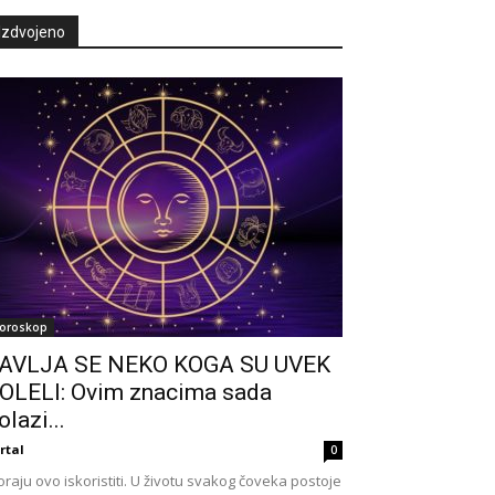
Izdvojeno
oroskop
AVLJA SE NEKO KOGA SU UVEK
OLELI: Ovim znacima sada
olazi...
rtal
0
raju ovo iskoristiti. U životu svakog čoveka postoje