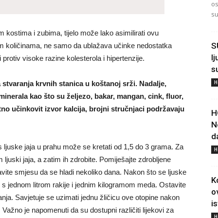
os
su
m kostima i zubima, tijelo može lako asimilirati ovu
S
im količinama, ne samo da ublažava učinke nedostatka
l
 protiv visoke razine kolesterola i hipertenzije.
s
H
tvaranja krvnih stanica u koštanoj srži. Nadalje,
minerala kao što su željezo, bakar, mangan, cink, fluor,
tno učinkovit izvor kalcija, brojni stručnjaci podržavaju
H
N
d
s ljuske jaja u prahu može se kretati od 1,5 do 3 grama. Za
H
 ljuski jaja, a zatim ih zdrobite. Pomiješajte zdrobljene
avite smjesu da se hladi nekoliko dana. Nakon što se ljuske
K
te s jednom litrom rakije i jednim kilogramom meda. Ostavite
o
nja. Savjetuje se uzimati jednu žličicu ove otopine nakon
i
Važno je napomenuti da su dostupni različiti lijekovi za
H