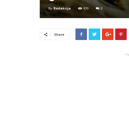
By
Redakcija
839
0
Share
Og