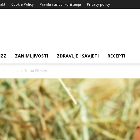
akt
Cookie Policy
Pravila i uslovi korištenja
Privacy policy
IZZ
ZANIMLJIVOSTI
ZDRAVLJE I SAVJETI
RECEPTI
ki je lijek za štitnu žlijezdu...