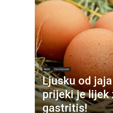
Novo
Zanimljivosti
Ljusku od jaja
prijeki je lijek
gastritis!