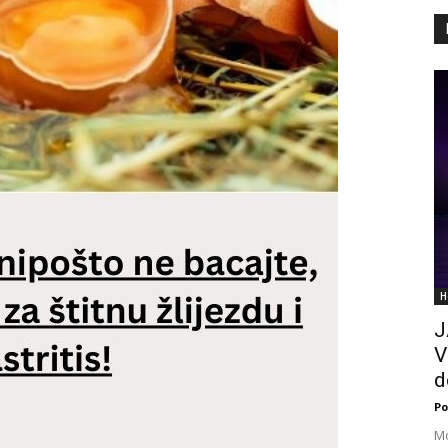
H
J
V
d
Po
Mo