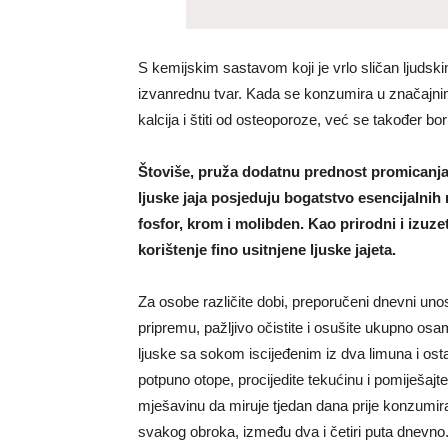
S kemijskim sastavom koji je vrlo sličan ljudski
izvanrednu tvar. Kada se konzumira u značajn
kalcija i štiti od osteoporoze, već se također bori
Štoviše, pruža dodatnu prednost promicanja s
ljuske jaja posjeduju bogatstvo esencijalnih 
fosfor, krom i molibden. Kao prirodni i izuze
korištenje fino usitnjene ljuske jajeta.
Za osobe različite dobi, preporučeni dnevni uno
pripremu, pažljivo očistite i osušite ukupno osam
ljuske sa sokom iscijeđenim iz dva limuna i ost
potpuno otope, procijedite tekućinu i pomiješaj
mješavinu da miruje tjedan dana prije konzumira
svakog obroka, između dva i četiri puta dnevno. 