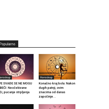
Popularno
oroskop
Horoskop
VE SVAĐE SE NE MOGU
Konačno kraj bola: Nakon
BEĆI: Neočekivane
dugih patnji, ovim
či, pucanje strpljenja
znacima od danas
.
započinje...