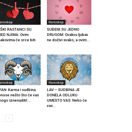
oroskop
Horoskop
EŠKI RASTANCI SU
SUĐENI SU JEDNO
ED NJIMA: Ovim
DRUGOM: Ovakvu ljubav
akovima će srce biti
ne doživi svako, a ovim...
..
oroskop
Horoskop
AN: Karma i sudbina
LAV – SUDBINA JE
nose nešto što će vas
DONELA ODLUKU
ogo iznenaditi!...
UMESTO VAS: Neko će
vas...