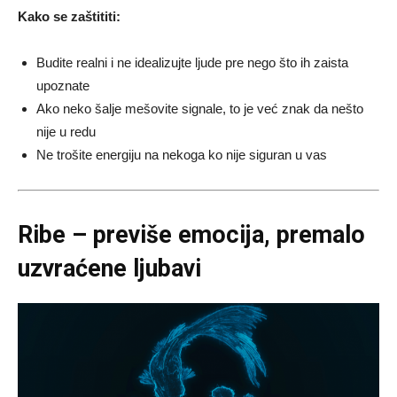
Kako se zaštititi:
Budite realni i ne idealizujte ljude pre nego što ih zaista
upoznate
Ako neko šalje mešovite signale, to je već znak da nešto
nije u redu
Ne trošite energiju na nekoga ko nije siguran u vas
Ribe – previše emocija, premalo
uzvraćene ljubavi