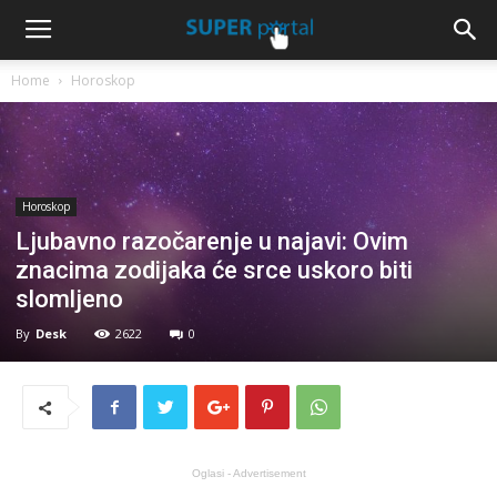
Home
Horoskop
Horoskop
Ljubavno razočarenje u najavi: Ovim
znacima zodijaka će srce uskoro biti
slomljeno
By
Desk
2622
0
Oglasi - Advertisement