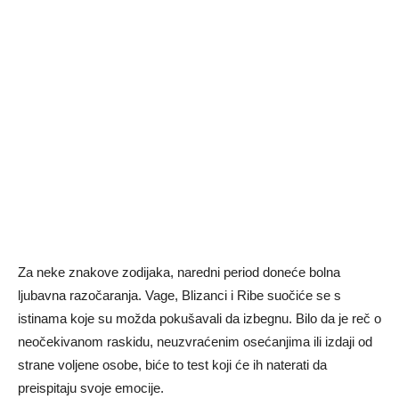
Za neke znakove zodijaka, naredni period doneće bolna
ljubavna razočaranja. Vage, Blizanci i Ribe suočiće se s
istinama koje su možda pokušavali da izbegnu. Bilo da je reč o
neočekivanom raskidu, neuzvraćenim osećanjima ili izdaji od
strane voljene osobe, biće to test koji će ih naterati da
preispitaju svoje emocije.