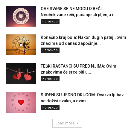
OVE SVAĐE SE NE MOGU IZBEĆI:
Neočekivane reči, pucanje strpljenja i...
Horoskop
Konačno kraj bola: Nakon dugih patnji, ovim
znacima od danas započinje...
Horoskop
TEŠKI RASTANCI SU PRED NJIMA: Ovim
znakovima će srce biti u...
Horoskop
SUĐENI SU JEDNO DRUGOM: Ovakvu ljubav
ne doživi svako, a ovim...
Horoskop
Load more