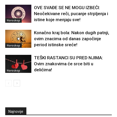
OVE SVAĐE SE NE MOGU IZBEĆI:
Neočekivane reči, pucanje strpljenja i
istine koje menjaju sve!
Horoskop
Konačno kraj bola: Nakon dugih patnji,
ovim znacima od danas započinje
period istinske sreće!
Horoskop
TEŠKI RASTANCI SU PRED NJIMA:
Ovim znakovima će srce biti u
delićima!
Horoskop
Najnovije