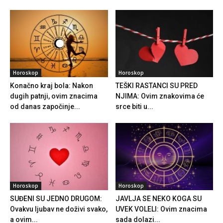
Horoskop
Horoskop
Konačno kraj bola: Nakon
TEŠKI RASTANCI SU PRED
dugih patnji, ovim znacima
NJIMA: Ovim znakovima će
od danas započinje...
srce biti u...
Horoskop
Horoskop
SUĐENI SU JEDNO DRUGOM:
JAVLJA SE NEKO KOGA SU
Ovakvu ljubav ne doživi svako,
UVEK VOLELI: Ovim znacima
a ovim...
sada dolazi...