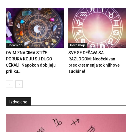
Horoskop
Horoskop
OVIM ZNACIMA STIŽE
SVE SE DEŠAVA SA
PORUKA KOJU SU DUGO
RAZLOGOM: Neočekivan
ČEKALI: Napokon dobijaju
preokret menja tok njihove
priliku...
sudbine!
Izdvojeno