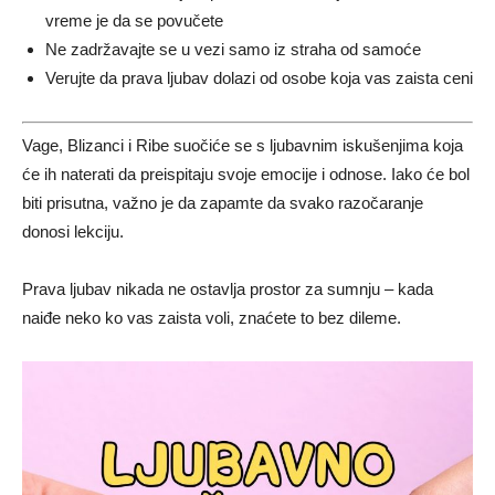
vreme je da se povučete
Ne zadržavajte se u vezi samo iz straha od samoće
Verujte da prava ljubav dolazi od osobe koja vas zaista ceni
Vage, Blizanci i Ribe suočiće se s ljubavnim iskušenjima koja
će ih naterati da preispitaju svoje emocije i odnose. Iako će bol
biti prisutna, važno je da zapamte da svako razočaranje
donosi lekciju.
Prava ljubav nikada ne ostavlja prostor za sumnju – kada
naiđe neko ko vas zaista voli, znaćete to bez dileme.