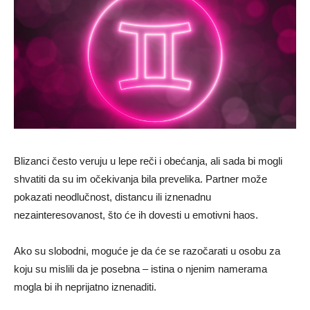
Blizanci često veruju u lepe reči i obećanja, ali sada bi mogli
shvatiti da su im očekivanja bila prevelika. Partner može
pokazati neodlučnost, distancu ili iznenadnu
nezainteresovanost, što će ih dovesti u emotivni haos.
Ako su slobodni, moguće je da će se razočarati u osobu za
koju su mislili da je posebna – istina o njenim namerama
mogla bi ih neprijatno iznenaditi.