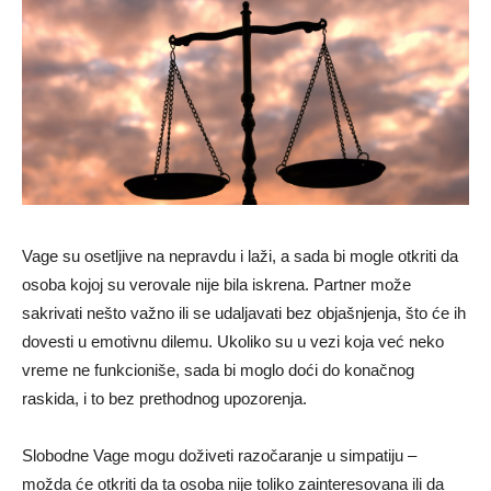
Vage su osetljive na nepravdu i laži, a sada bi mogle otkriti da
osoba kojoj su verovale nije bila iskrena. Partner može
sakrivati nešto važno ili se udaljavati bez objašnjenja, što će ih
dovesti u emotivnu dilemu. Ukoliko su u vezi koja već neko
vreme ne funkcioniše, sada bi moglo doći do konačnog
raskida, i to bez prethodnog upozorenja.
Slobodne Vage mogu doživeti razočaranje u simpatiju –
možda će otkriti da ta osoba nije toliko zainteresovana ili da