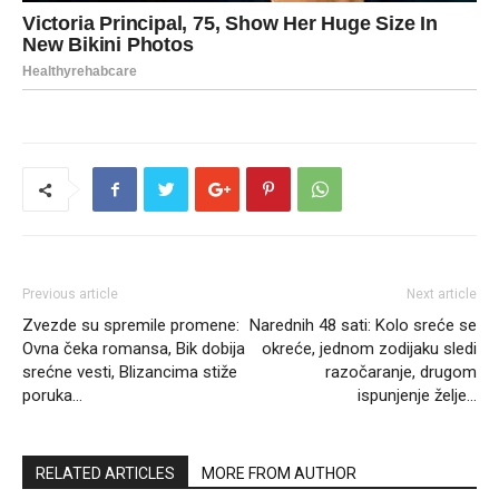
Previous article
Next article
Zvezde su spremile promene:
Narednih 48 sati: Kolo sreće se
Ovna čeka romansa, Bik dobija
okreće, jednom zodijaku sledi
srećne vesti, Blizancima stiže
razočaranje, drugom
poruka…
ispunjenje želje…
RELATED ARTICLES
MORE FROM AUTHOR