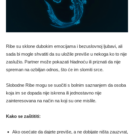
Ribe su sklone dubokim emocijama i bezuslovnoj ljubavi, ali
sada bi mogle shvatiti da su uložile previše u nekoga ko to nije
zaslužio. Partner može pokazati hladnoću ili priznati da nije
spreman na ozbiljan odnos, što će im slomiti srce.
Slobodne Ribe mogu se suočiti s bolnim saznanjem da osoba
koja im se dopada nije iskrena ili jednostavno nije
zainteresovana na način na koji su one mislile.
Kako se zaštititi:
Ako osećate da dajete previše, a ne dobijate ništa zauzvrat,