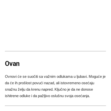
Ovan
Ovnovi će se suočiti sa važnim odlukama u ljubavi. Moguće je
da će ih prošlost povući nazad, ali istovremeno osećaju
snažnu želju da krenu napred. Ključno je da ne donose
ishitrene odluke i da pažljivo oslušnu svoja osećanja.