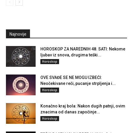
Najnovije
HOROSKOP ZA NAREDNIH 48. SATI: Nekome
ljubav iz snova, drugima teški...
Horoskop
OVE SVAĐE SE NE MOGU IZBEĆI:
Neočekivane reči, pucanje strpljenja i...
Horoskop
Konačno kraj bola: Nakon dugih patnji, ovim
znacima od danas započinje...
Horoskop