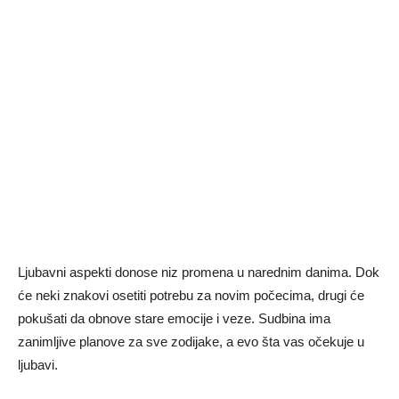
Ljubavni aspekti donose niz promena u narednim danima. Dok
će neki znakovi osetiti potrebu za novim počecima, drugi će
pokušati da obnove stare emocije i veze. Sudbina ima
zanimljive planove za sve zodijake, a evo šta vas očekuje u
ljubavi.