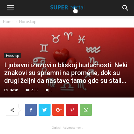
Home
Horoskop
Horoskop
Ljubavni izazovi u bliskoj budućnosti: Neki
znakovi su spremni na promene, dok su
drugi željni da nastave tamo gde su stali…
By
Desk
2302
0
Oglasi - Advertisement