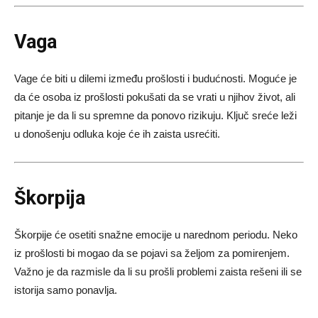
Vaga
Vage će biti u dilemi između prošlosti i budućnosti. Moguće je
da će osoba iz prošlosti pokušati da se vrati u njihov život, ali
pitanje je da li su spremne da ponovo rizikuju. Ključ sreće leži
u donošenju odluka koje će ih zaista usrećiti.
Škorpija
Škorpije će osetiti snažne emocije u narednom periodu. Neko
iz prošlosti bi mogao da se pojavi sa željom za pomirenjem.
Važno je da razmisle da li su prošli problemi zaista rešeni ili se
istorija samo ponavlja.