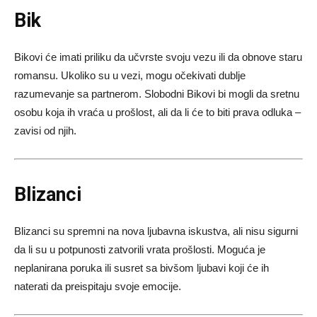
Bik
Bikovi će imati priliku da učvrste svoju vezu ili da obnove staru
romansu. Ukoliko su u vezi, mogu očekivati dublje
razumevanje sa partnerom. Slobodni Bikovi bi mogli da sretnu
osobu koja ih vraća u prošlost, ali da li će to biti prava odluka –
zavisi od njih.
Blizanci
Blizanci su spremni na nova ljubavna iskustva, ali nisu sigurni
da li su u potpunosti zatvorili vrata prošlosti. Moguća je
neplanirana poruka ili susret sa bivšom ljubavi koji će ih
naterati da preispitaju svoje emocije.