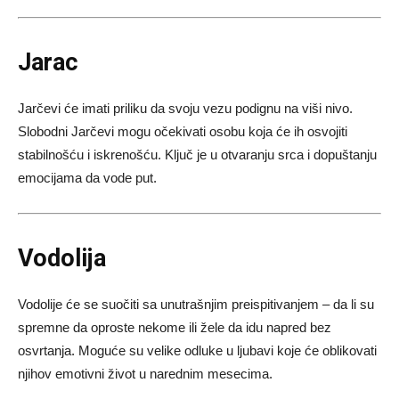
Jarac
Jarčevi će imati priliku da svoju vezu podignu na viši nivo.
Slobodni Jarčevi mogu očekivati osobu koja će ih osvojiti
stabilnošću i iskrenošću. Ključ je u otvaranju srca i dopuštanju
emocijama da vode put.
Vodolija
Vodolije će se suočiti sa unutrašnjim preispitivanjem – da li su
spremne da oproste nekome ili žele da idu napred bez
osvrtanja. Moguće su velike odluke u ljubavi koje će oblikovati
njihov emotivni život u narednim mesecima.