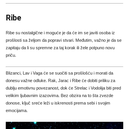
Ribe
Ribe su nostalgične i moguće je da će im se javiti osoba iz
prošlosti sa željom da popravi stvari. Međutim, važno je da se
zapitaju da li su spremne za taj korak ili žele potpuno novu
priču.
Blizanci, Lav i Vaga će se suočiti sa prošlošću i morati da
donesu važne odluke. Rak, Jarac i Ribe će dobiti priliku za
dublju emotivnu povezanost, dok će Strelac i Vodolija biti pred
velikim ljubavnim izazovima. Bez obzira na to šta zvezde
donose, ključ sreće leži u iskrenosti prema sebi i svojim
emocijama.