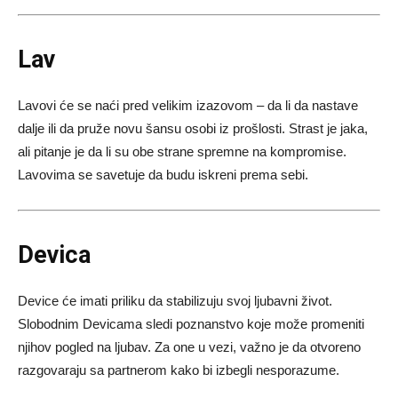
Lav
Lavovi će se naći pred velikim izazovom – da li da nastave
dalje ili da pruže novu šansu osobi iz prošlosti. Strast je jaka,
ali pitanje je da li su obe strane spremne na kompromise.
Lavovima se savetuje da budu iskreni prema sebi.
Devica
Device će imati priliku da stabilizuju svoj ljubavni život.
Slobodnim Devicama sledi poznanstvo koje može promeniti
njihov pogled na ljubav. Za one u vezi, važno je da otvoreno
razgovaraju sa partnerom kako bi izbegli nesporazume.