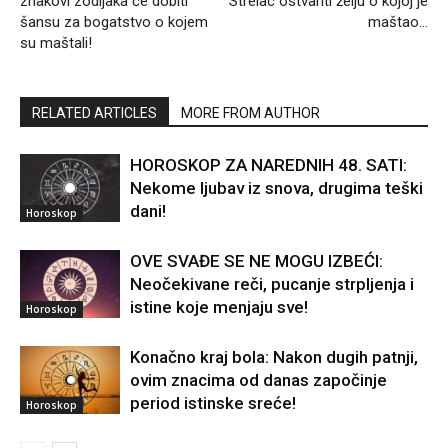
znakovi zodijaka će dobiti
Strelac ostvariti želju o kojoj je
šansu za bogatstvo o kojem
maštao…
su maštali!
RELATED ARTICLES
MORE FROM AUTHOR
HOROSKOP ZA NAREDNIH 48. SATI:
Nekome ljubav iz snova, drugima teški
dani!
Horoskop
OVE SVAĐE SE NE MOGU IZBEĆI:
Neočekivane reči, pucanje strpljenja i
istine koje menjaju sve!
Horoskop
Konačno kraj bola: Nakon dugih patnji,
ovim znacima od danas započinje
period istinske sreće!
Horoskop