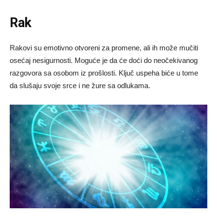
Rak
Rakovi su emotivno otvoreni za promene, ali ih može mučiti
osećaj nesigurnosti. Moguće je da će doći do neočekivanog
razgovora sa osobom iz prošlosti. Ključ uspeha biće u tome
da slušaju svoje srce i ne žure sa odlukama.