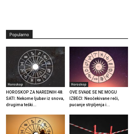
Popularno
Horoskop
Horoskop
HOROSKOP ZA NAREDNIH 48.
OVE SVAĐE SE NE MOGU
SATI: Nekome ljubav iz snova,
IZBEĆI: Neočekivane reči,
drugima teški...
pucanje strpljenja i...