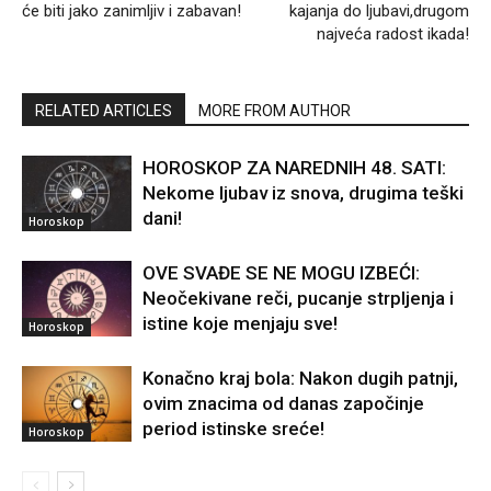
će biti jako zanimljiv i zabavan!
kajanja do ljubavi,drugom
najveća radost ikada!
RELATED ARTICLES
MORE FROM AUTHOR
HOROSKOP ZA NAREDNIH 48. SATI:
Nekome ljubav iz snova, drugima teški
dani!
Horoskop
OVE SVAĐE SE NE MOGU IZBEĆI:
Neočekivane reči, pucanje strpljenja i
istine koje menjaju sve!
Horoskop
Konačno kraj bola: Nakon dugih patnji,
ovim znacima od danas započinje
period istinske sreće!
Horoskop