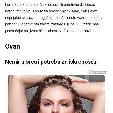
horoskopske znake. Neki će osetiti emotivnu distancu,
nerazumevanje ili poriv za povlačenjem. Ipak, čak i kroz
neprijatne situacije, moguće je naučiti nešto važno – o sebi,
partneru i o tome šta zaista tražimo u ljubavi. Zvezde nas
podsećaju: ranjivost nije slabost, već korak ka snazi.
Ovan
Nemir u srcu i potreba za iskrenošću