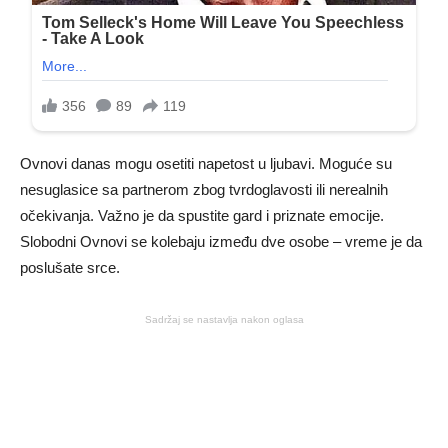
Ovnovi danas mogu osetiti napetost u ljubavi. Moguće su
nesuglasice sa partnerom zbog tvrdoglavosti ili nerealnih
očekivanja. Važno je da spustite gard i priznate emocije.
Slobodni Ovnovi se kolebaju između dve osobe – vreme je da
poslušate srce.
Sadržaj se nastavlja nakon oglasa