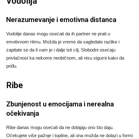
Vodolija
Nerazumevanje i emotivna distanca
Vodolije danas mogu osećati da ih partner ne prati u
emotivnom ritmu. Možda je vreme da sagledate razlike i
zapitate se da li vam je i dalje isti cilj. Slobodni osećaju
privlačnost ka nekome neobičnom, ali nisu sigurni kako da
priđu.
Ribe
Zbunjenost u emocijama i nerealna
očekivanja
Ribe danas mogu osećati da ne dobijaju ono što daju.
Očekujete više pažnje i topline, ali ona možda ne dolazi u formi