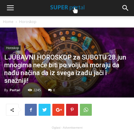
Home
Horoskop
Horoskop
LJUBAVNI HOROSKOP za SUBOTU:28.jun
mnogima neće biti po volji,ali moraju da
nađu načina da iz svega izađu jači i
snažniji!
By
Portal
2245
0
Oglasi - Advertisement