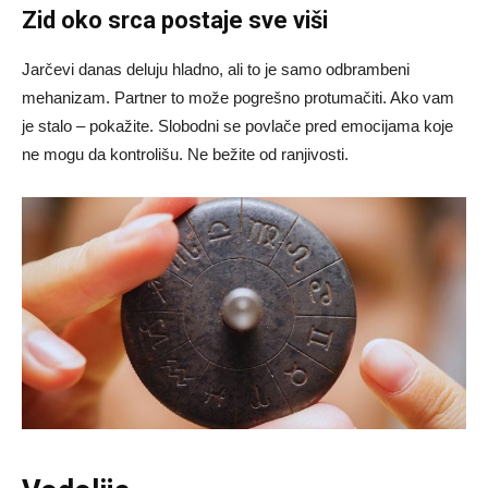
Zid oko srca postaje sve viši
Jarčevi danas deluju hladno, ali to je samo odbrambeni
mehanizam. Partner to može pogrešno protumačiti. Ako vam
je stalo – pokažite. Slobodni se povlače pred emocijama koje
ne mogu da kontrolišu. Ne bežite od ranjivosti.