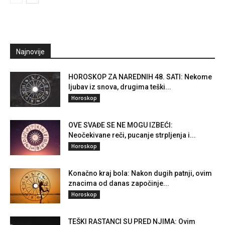
Najnovije
HOROSKOP ZA NAREDNIH 48. SATI: Nekome
ljubav iz snova, drugima teški...
Horoskop
OVE SVAĐE SE NE MOGU IZBEĆI:
Neočekivane reči, pucanje strpljenja i...
Horoskop
Konačno kraj bola: Nakon dugih patnji, ovim
znacima od danas započinje...
Horoskop
TEŠKI RASTANCI SU PRED NJIMA: Ovim