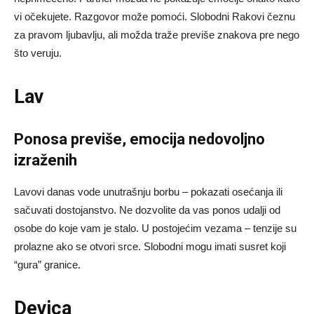
vi očekujete. Razgovor može pomoći. Slobodni Rakovi čeznu
za pravom ljubavlju, ali možda traže previše znakova pre nego
što veruju.
Lav
Ponosa previše, emocija nedovoljno
izraženih
Lavovi danas vode unutrašnju borbu – pokazati osećanja ili
sačuvati dostojanstvo. Ne dozvolite da vas ponos udalji od
osobe do koje vam je stalo. U postojećim vezama – tenzije su
prolazne ako se otvori srce. Slobodni mogu imati susret koji
“gura” granice.
Devica