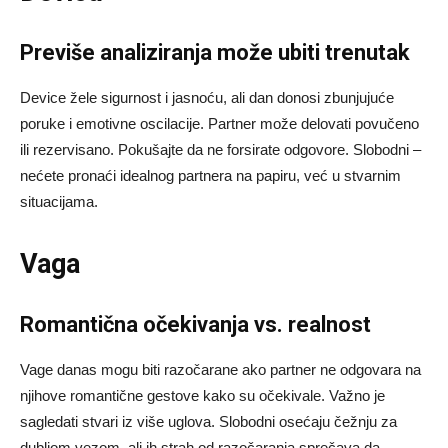
Previše analiziranja može ubiti trenutak
Device žele sigurnost i jasnoću, ali dan donosi zbunjujuće
poruke i emotivne oscilacije. Partner može delovati povučeno
ili rezervisano. Pokušajte da ne forsirate odgovore. Slobodni –
nećete pronaći idealnog partnera na papiru, već u stvarnim
situacijama.
Vaga
Romantična očekivanja vs. realnost
Vage danas mogu biti razočarane ako partner ne odgovara na
njihove romantične gestove kako su očekivale. Važno je
sagledati stvari iz više uglova. Slobodni osećaju čežnju za
dubljom vezom, ali ih strah od razočaranja sprečava da