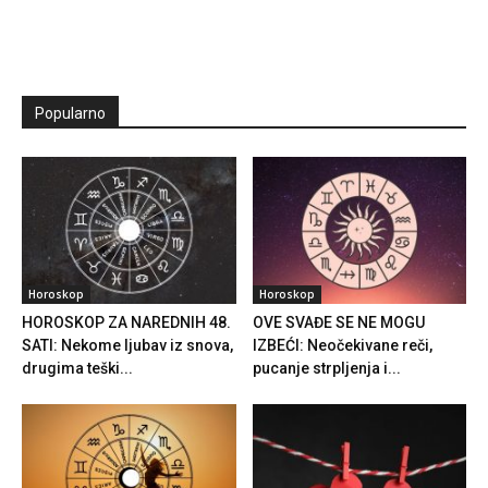
Popularno
Horoskop
Horoskop
HOROSKOP ZA NAREDNIH 48.
OVE SVAĐE SE NE MOGU
SATI: Nekome ljubav iz snova,
IZBEĆI: Neočekivane reči,
drugima teški...
pucanje strpljenja i...