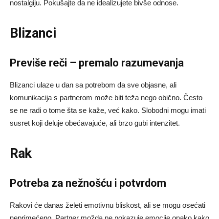
nostalgiju. Pokušajte da ne idealizujete bivše odnose.
Blizanci
Previše reči – premalo razumevanja
Blizanci ulaze u dan sa potrebom da sve objasne, ali
komunikacija s partnerom može biti teža nego obično. Često
se ne radi o tome šta se kaže, već kako. Slobodni mogu imati
susret koji deluje obećavajuće, ali brzo gubi intenzitet.
Rak
Potreba za nežnošću i potvrdom
Rakovi će danas želeti emotivnu bliskost, ali se mogu osećati
neprimećeno. Partner možda ne pokazuje emocije onako kako