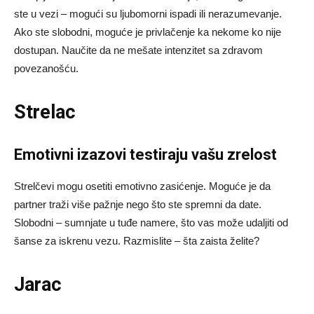
ste u vezi – mogući su ljubomorni ispadi ili nerazumevanje.
Ako ste slobodni, moguće je privlačenje ka nekome ko nije
dostupan. Naučite da ne mešate intenzitet sa zdravom
povezanošću.
Strelac
Emotivni izazovi testiraju vašu zrelost
Strelčevi mogu osetiti emotivno zasićenje. Moguće je da
partner traži više pažnje nego što ste spremni da date.
Slobodni – sumnjate u tuđe namere, što vas može udaljiti od
šanse za iskrenu vezu. Razmislite – šta zaista želite?
Jarac