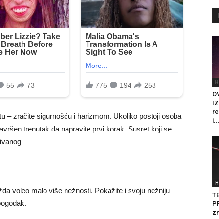
H
O
IZ
re
ntu – zračite sigurnošću i harizmom. Ukoliko postoji osoba
i..
ršen trenutak da napravite prvi korak. Susret koji se
ivanog.
H
ožda voleo malo više nežnosti. Pokažite i svoju nežniju
T
 pogodak.
PR
zn