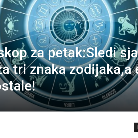
skop za petak:Sledi sj
a tri znaka zodijaka,a
stale!