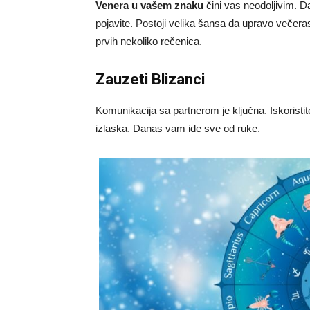
Venera u vašem znaku
čini vas neodoljivim. Da
pojavite. Postoji velika šansa da upravo večera
prvih nekoliko rečenica.
Zauzeti Blizanci
Komunikacija sa partnerom je ključna. Iskoristi
izlaska. Danas vam ide sve od ruke.