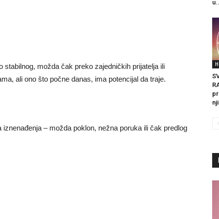
u.
H
stabilnog, možda čak preko zajedničkih prijatelja ili
S
ma, ali ono što počne danas, ima potencijal da traje.
R
pr
nj
a iznenađenja – možda poklon, nežna poruka ili čak predlog