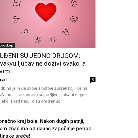
oroskop
UĐENI SU JEDNO DRUGOM:
vakvu ljubav ne doživi svako, a
vim...
rtal
0
dbina je rekla svoje. Postoje susreti koji liče na
učajnost – a zapravo su pažljivo ispisani negde
leko iznad nas. To su oni trenuci...
onačno kraj bola: Nakon dugih patnji,
vim znacima od danas započinje period
stinske sreće!