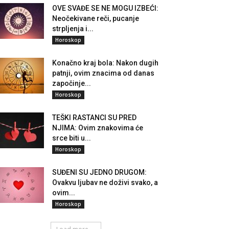
OVE SVAĐE SE NE MOGU IZBEĆI:
Neočekivane reči, pucanje
strpljenja i...
Horoskop
Konačno kraj bola: Nakon dugih
patnji, ovim znacima od danas
započinje...
Horoskop
TEŠKI RASTANCI SU PRED
NJIMA: Ovim znakovima će
srce biti u...
Horoskop
SUĐENI SU JEDNO DRUGOM:
Ovakvu ljubav ne doživi svako, a
ovim...
Horoskop