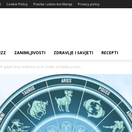
t
Cookie Policy
Pravila i uslovi korištenja
Privacy policy
IZZ
ZANIMLJIVOSTI
ZDRAVLJE I SAVJETI
RECEPTI
 sjajan kraj sedmice za tri znaka zodijaka,a evo...