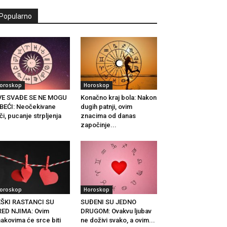
Popularno
oroskop
Horoskop
VE SVAĐE SE NE MOGU
Konačno kraj bola: Nakon
BEĆI: Neočekivane
dugih patnji, ovim
či, pucanje strpljenja
znacima od danas
.
započinje...
oroskop
Horoskop
EŠKI RASTANCI SU
SUĐENI SU JEDNO
ED NJIMA: Ovim
DRUGOM: Ovakvu ljubav
akovima će srce biti
ne doživi svako, a ovim...