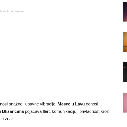
lasi - Advertisement
 nosi snažne ljubavne vibracije.
Mesec u Lavu
donosi
u Blizancima
pojačava flert, komunikaciju i privlačnost kroz
aki znak.