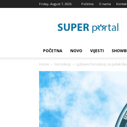
Friday, August 7, 2026
Početna
O nama
Kontak
Super
blog
POČETNA
NOVO
VIJESTI
SHOWB
Home
Horoskop
Ljubavni horoskop za petak:Sledi