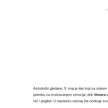
Og
Astrološki gledano, 9. maj je dan koji sa sobom
potrebu za izražavanjem emocija, dok
Venera 
reč i pogled. U nastavku saznaj šta očekuje sv