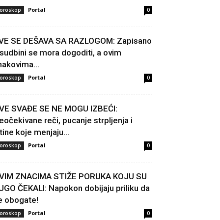
Portal
oroskop
0
VE SE DEŠAVA SA RAZLOGOM: Zapisano
 sudbini se mora dogoditi, a ovim
nakovima...
Portal
oroskop
0
VE SVAĐE SE NE MOGU IZBEĆI:
eočekivane reči, pucanje strpljenja i
stine koje menjaju...
Portal
oroskop
0
VIM ZNACIMA STIŽE PORUKA KOJU SU
UGO ČEKALI: Napokon dobijaju priliku da
e obogate!
Portal
oroskop
0