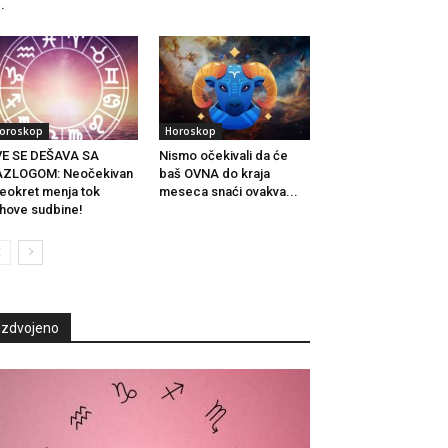
..
oroskop
Horoskop
VE SE DEŠAVA SA
Nismo očekivali da će
AZLOGOM: Neočekivan
baš OVNA do kraja
eokret menja tok
meseca snaći ovakva...
ihove sudbine!
Izdvojeno