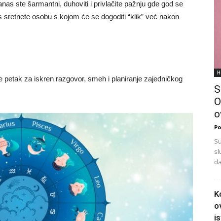
nas ste šarmantni, duhoviti i privlačite pažnju gde god se
s sretnete osobu s kojom će se dogoditi “klik” već nakon
H
te petak za iskren razgovor, smeh i planiranje zajedničkog
S
O
o
Po
Su
sl
da
K
o
i