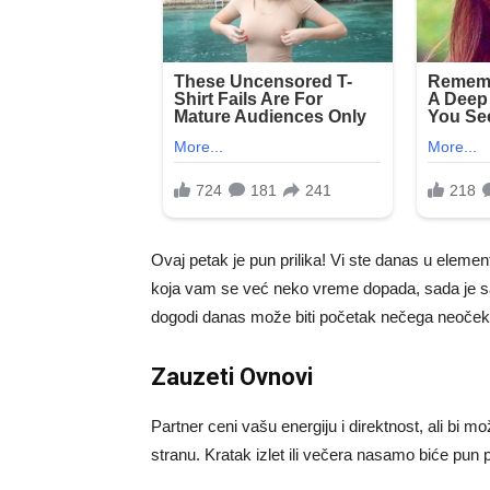
Ovaj petak je pun prilika! Vi ste danas u eleme
koja vam se već neko vreme dopada, sada je sav
dogodi danas može biti početak nečega neoček
Zauzeti Ovnovi
Partner ceni vašu energiju i direktnost, ali bi m
stranu. Kratak izlet ili večera nasamo biće pun