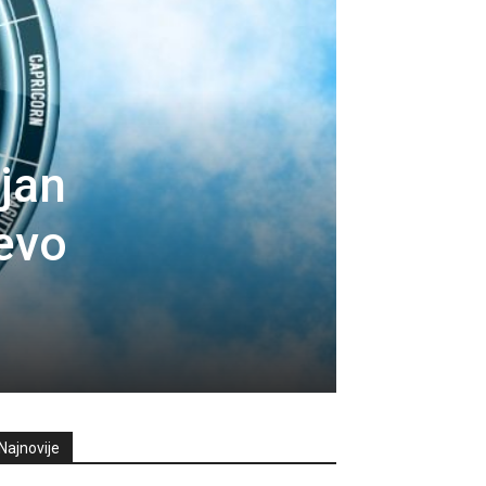
ajan
 evo
Najnovije