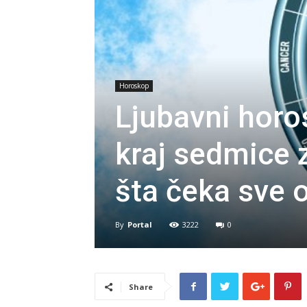
Horoskop
Ljubavni horo
kraj sedmice z
šta čeka sve o
By
Portal
3222
0
Share