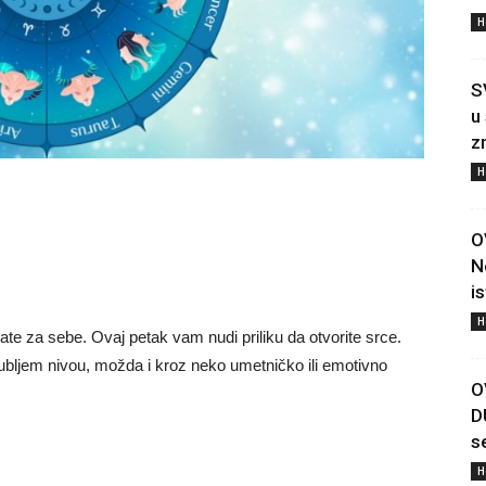
H
S
u
z
H
O
N
i
H
ate za sebe. Ovaj petak vam nudi priliku da otvorite srce.
dubljem nivou, možda i kroz neko umetničko ili emotivno
O
D
s
H