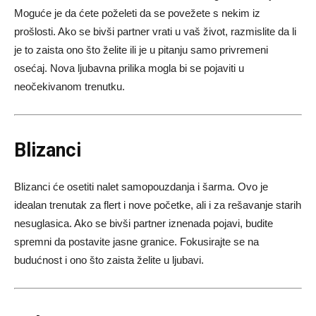
Moguće je da ćete poželeti da se povežete s nekim iz
prošlosti. Ako se bivši partner vrati u vaš život, razmislite da li
je to zaista ono što želite ili je u pitanju samo privremeni
osećaj. Nova ljubavna prilika mogla bi se pojaviti u
neočekivanom trenutku.
Blizanci
Blizanci će osetiti nalet samopouzdanja i šarma. Ovo je
idealan trenutak za flert i nove početke, ali i za rešavanje starih
nesuglasica. Ako se bivši partner iznenada pojavi, budite
spremni da postavite jasne granice. Fokusirajte se na
budućnost i ono što zaista želite u ljubavi.