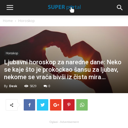
Home
Horoskop
Horoskop
Ljubavni horoskop za naredne dane: Neko
se kaje što je prokockao šansu za ljubav,
nekome se vraća bivši iz čista mira…
By
Desk
5829
0
Oglasi - Advertisement