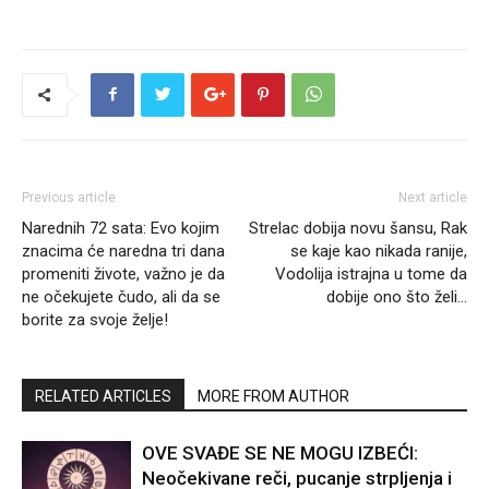
Previous article
Next article
Narednih 72 sata: Evo kojim
Strelac dobija novu šansu, Rak
znacima će naredna tri dana
se kaje kao nikada ranije,
promeniti živote, važno je da
Vodolija istrajna u tome da
ne očekujete čudo, ali da se
dobije ono što želi…
borite za svoje želje!
RELATED ARTICLES
MORE FROM AUTHOR
OVE SVAĐE SE NE MOGU IZBEĆI:
Neočekivane reči, pucanje strpljenja i