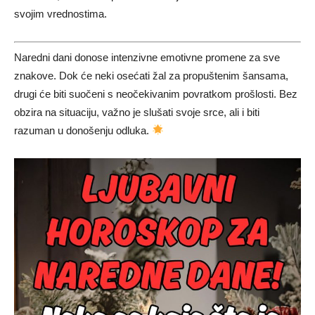
svojim vrednostima.
Naredni dani donose intenzivne emotivne promene za sve
znakove. Dok će neki osećati žal za propuštenim šansama,
drugi će biti suočeni s neočekivanim povratkom prošlosti. Bez
obzira na situaciju, važno je slušati svoje srce, ali i biti
razuman u donošenju odluka.