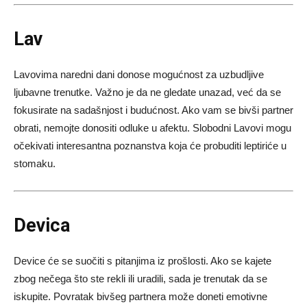
Lav
Lavovima naredni dani donose mogućnost za uzbudljive
ljubavne trenutke. Važno je da ne gledate unazad, već da se
fokusirate na sadašnjost i budućnost. Ako vam se bivši partner
obrati, nemojte donositi odluke u afektu. Slobodni Lavovi mogu
očekivati interesantna poznanstva koja će probuditi leptiriće u
stomaku.
Devica
Device će se suočiti s pitanjima iz prošlosti. Ako se kajete
zbog nečega što ste rekli ili uradili, sada je trenutak da se
iskupite. Povratak bivšeg partnera može doneti emotivne