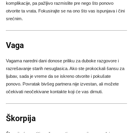
komplikacije, pa pažljivo razmislite pre nego što ponovo
otvorite ta vrata. Fokusirajte se na ono što vas ispunjava i čini
srećnim.
Vaga
Vagama naredni dani donose priliku za duboke razgovore i
razrešavanje starih nesuglasica. Ako ste prokockali šansu za
ljubav, sada je vreme da se iskreno otvorite i pokušate
ponovo. Povratak bivšeg partnera nije izvestan, ali možete
očekivati neočekivane kontakte koji će vas dirnuti.
Škorpija