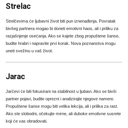
Strelac
Strelčevima će ljubavni život biti pun iznenađenja. Povratak
bivšeg partnera mogao bi doneti emotivni haos, ali i priliku za
razjašnjenje osećanja. Ako se kajete zbog propuštene šanse,
budite hrabri i napravite prvi korak. Nova poznanstva mogu
uneti svežinu u vaš život.
Jarac
Jarčevi će biti fokusirani na stabilnost u ljubavi. Ako se bivši
partner pojavi, budite oprezni i analizirajte njegove namere.
Propuštene šanse mogu biti velika lekcija, ali i prilika za rast.
Ako ste slobodni, očekujte mirne, ali duboke emotivne susrete
koji će vas obradovati.