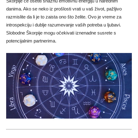
Škorpije će osetiti snažnu emotivnu energiju u narednim
danima. Ako se neko iz prošlosti vrati u vaš život, pažljivo
razmislite da li je to zaista ono što želite. Ovo je vreme za
introspekciju i dublje razumevanje vaših potreba u ljubavi.
Slobodne Škorpije mogu očekivati iznenadne susrete s
potencijalnim partnerima.