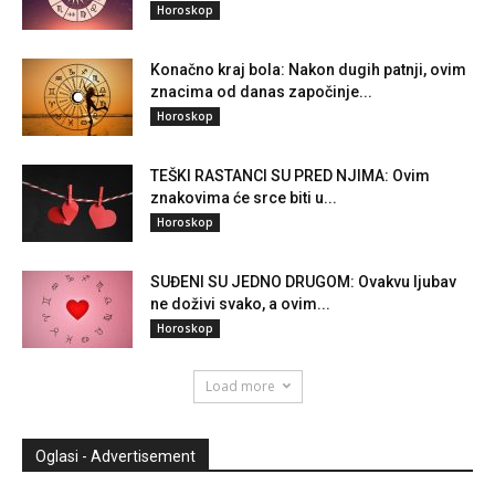
Horoskop
Konačno kraj bola: Nakon dugih patnji, ovim
znacima od danas započinje...
Horoskop
TEŠKI RASTANCI SU PRED NJIMA: Ovim
znakovima će srce biti u...
Horoskop
SUĐENI SU JEDNO DRUGOM: Ovakvu ljubav
ne doživi svako, a ovim...
Horoskop
Load more
Oglasi - Advertisement