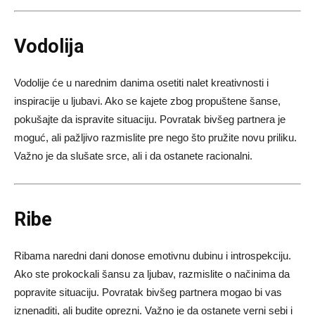
Vodolija
Vodolije će u narednim danima osetiti nalet kreativnosti i
inspiracije u ljubavi. Ako se kajete zbog propuštene šanse,
pokušajte da ispravite situaciju. Povratak bivšeg partnera je
moguć, ali pažljivo razmislite pre nego što pružite novu priliku.
Važno je da slušate srce, ali i da ostanete racionalni.
Ribe
Ribama naredni dani donose emotivnu dubinu i introspekciju.
Ako ste prokockali šansu za ljubav, razmislite o načinima da
popravite situaciju. Povratak bivšeg partnera mogao bi vas
iznenaditi, ali budite oprezni. Važno je da ostanete verni sebi i