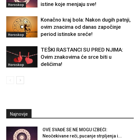
istine koje menjaju sve!
Horoskop
Konačno kraj bola: Nakon dugih patnji,
ovim znacima od danas započinje
period istinske sreće!
Horoskop
TEŠKI RASTANCI SU PRED NJIMA:
Ovim znakovima će srce biti u
delićima!
Horoskop
Najnovije
OVE SVAĐE SE NE MOGU IZBEĆI:
Neočekivane reči, pucanje strpljenja i...