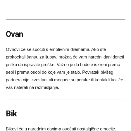
Ovan
Ovnovi će se suočiti s emotivnim dilemama. Ako ste
prokockali šansu za ljubav, možda će vam naredni dani doneti
priliku da ispravite greške. Važno je da budete iskreni prema
sebi i prema osobi do koje vam je stalo. Povratak bivšeg
partnera nije izvestan, ali moguće su poruke ili kontakti koji će
vas naterati na razmišljanje.
Bik
Bikovi će u narednim danima osećati nostalgične emocije.