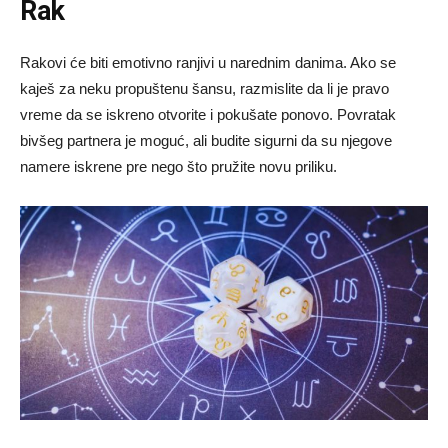
Rak
Rakovi će biti emotivno ranjivi u narednim danima. Ako se
kaješ za neku propuštenu šansu, razmislite da li je pravo
vreme da se iskreno otvorite i pokušate ponovo. Povratak
bivšeg partnera je moguć, ali budite sigurni da su njegove
namere iskrene pre nego što pružite novu priliku.