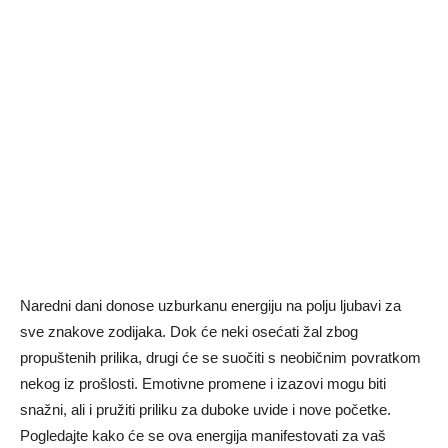
Naredni dani donose uzburkanu energiju na polju ljubavi za
sve znakove zodijaka. Dok će neki osećati žal zbog
propuštenih prilika, drugi će se suočiti s neobičnim povratkom
nekog iz prošlosti. Emotivne promene i izazovi mogu biti
snažni, ali i pružiti priliku za duboke uvide i nove početke.
Pogledajte kako će se ova energija manifestovati za vaš