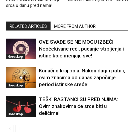
srca u danu pred nama!
RELATED ARTICLES
MORE FROM AUTHOR
OVE SVAĐE SE NE MOGU IZBEĆI:
Neočekivane reči, pucanje strpljenja i
istine koje menjaju sve!
Horoskop
Konačno kraj bola: Nakon dugih patnji,
ovim znacima od danas započinje
period istinske sreće!
Horoskop
TEŠKI RASTANCI SU PRED NJIMA:
Ovim znakovima će srce biti u
delićima!
Horoskop