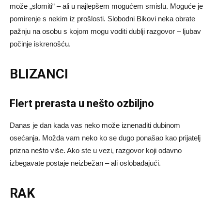
može „slomiti“ – ali u najlepšem mogućem smislu. Moguće je
pomirenje s nekim iz prošlosti. Slobodni Bikovi neka obrate
pažnju na osobu s kojom mogu voditi dublji razgovor – ljubav
počinje iskrenošću.
BLIZANCI
Flert prerasta u nešto ozbiljno
Danas je dan kada vas neko može iznenaditi dubinom
osećanja. Možda vam neko ko se dugo ponašao kao prijatelj
prizna nešto više. Ako ste u vezi, razgovor koji odavno
izbegavate postaje neizbežan – ali oslobađajući.
RAK