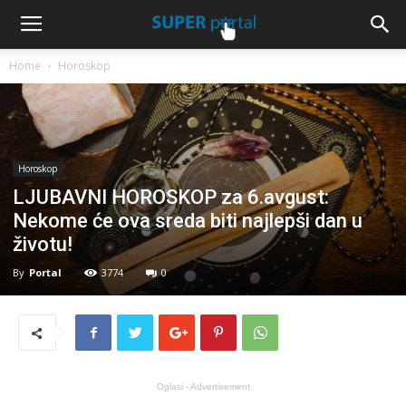
Home
Horoskop
Horoskop
LJUBAVNI HOROSKOP za 6.avgust:
Nekome će ova sreda biti najlepši dan u
životu!
By
Portal
3774
0
Oglasi - Advertisement