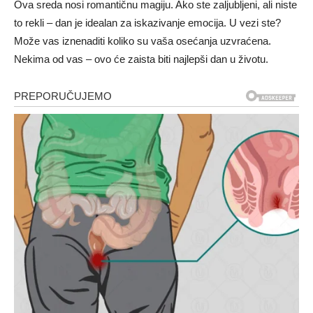
Ova sreda nosi romantičnu magiju. Ako ste zaljubljeni, ali niste
to rekli – dan je idealan za iskazivanje emocija. U vezi ste?
Može vas iznenaditi koliko su vaša osećanja uzvraćena.
Nekima od vas – ovo će zaista biti najlepši dan u životu.