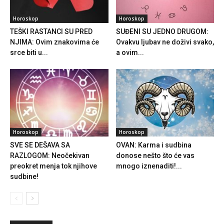
Horoskop
Horoskop
TEŠKI RASTANCI SU PRED
SUĐENI SU JEDNO DRUGOM:
NJIMA: Ovim znakovima će
Ovakvu ljubav ne doživi svako,
srce biti u...
a ovim...
Horoskop
Horoskop
SVE SE DEŠAVA SA
OVAN: Karma i sudbina
RAZLOGOM: Neočekivan
donose nešto što će vas
preokret menja tok njihove
mnogo iznenaditi!...
sudbine!