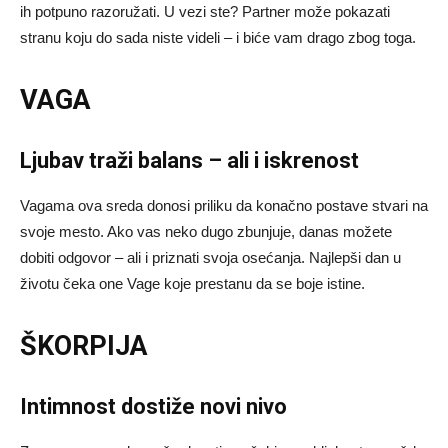
ih potpuno razoružati. U vezi ste? Partner može pokazati
stranu koju do sada niste videli – i biće vam drago zbog toga.
VAGA
Ljubav traži balans – ali i iskrenost
Vagama ova sreda donosi priliku da konačno postave stvari na
svoje mesto. Ako vas neko dugo zbunjuje, danas možete
dobiti odgovor – ali i priznati svoja osećanja. Najlepši dan u
životu čeka one Vage koje prestanu da se boje istine.
ŠKORPIJA
Intimnost dostiže novi nivo