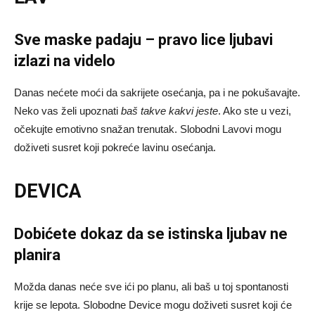
Sve maske padaju – pravo lice ljubavi
izlazi na videlo
Danas nećete moći da sakrijete osećanja, pa i ne pokušavajte.
Neko vas želi upoznati
baš takve kakvi jeste
. Ako ste u vezi,
očekujte emotivno snažan trenutak. Slobodni Lavovi mogu
doživeti susret koji pokreće lavinu osećanja.
DEVICA
Dobićete dokaz da se istinska ljubav ne
planira
Možda danas neće sve ići po planu, ali baš u toj spontanosti
krije se lepota. Slobodne Device mogu doživeti susret koji će