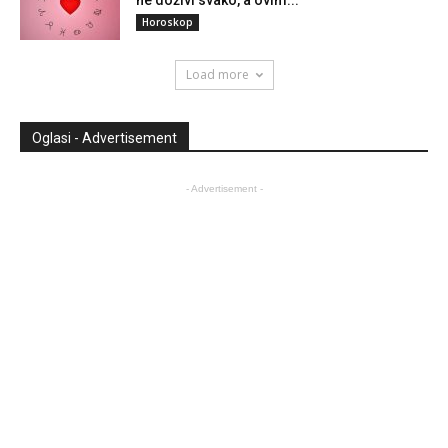
ne doživi svako, a ovim...
Horoskop
Load more
Oglasi - Advertisement
- Advertisement -