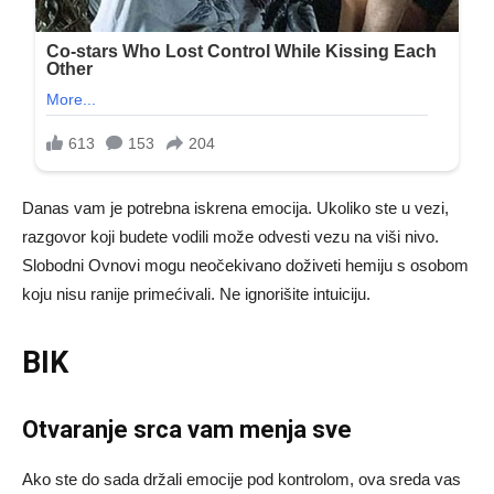
Danas vam je potrebna iskrena emocija. Ukoliko ste u vezi,
razgovor koji budete vodili može odvesti vezu na viši nivo.
Slobodni Ovnovi mogu neočekivano doživeti hemiju s osobom
koju nisu ranije primećivali. Ne ignorišite intuiciju.
BIK
Otvaranje srca vam menja sve
Ako ste do sada držali emocije pod kontrolom, ova sreda vas