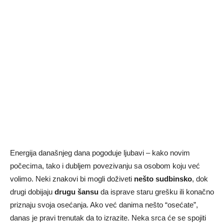
Energija današnjeg dana pogoduje ljubavi – kako novim
počecima, tako i dubljem povezivanju sa osobom koju već
volimo. Neki znakovi bi mogli doživeti
nešto sudbinsko
, dok
drugi dobijaju
drugu šansu
da isprave staru grešku ili konačno
priznaju svoja osećanja. Ako već danima nešto “osećate”,
danas je pravi trenutak da to izrazite. Neka srca će se spojiti