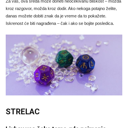
Za vas, ova sreda može doneti neočekivanu bliskost – možda
kroz razgovor, možda kroz dodir. Ako nekoga potajno želite,
danas možete dobiti znak da je vreme da to pokažete.
Iskrenost će biti nagrađena – čak i ako se bojite posledica.
STRELAC