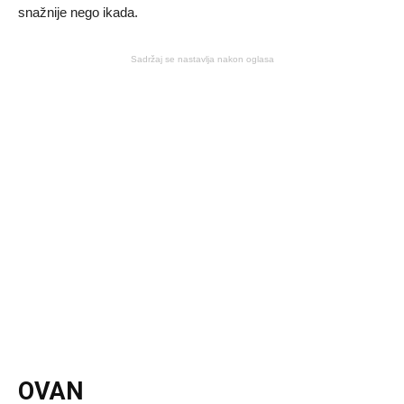
snažnije nego ikada.
Sadržaj se nastavlja nakon oglasa
OVAN