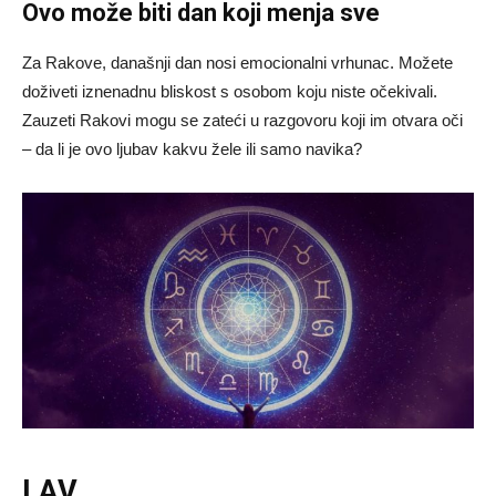
Ovo može biti dan koji menja sve
Za Rakove, današnji dan nosi emocionalni vrhunac. Možete
doživeti iznenadnu bliskost s osobom koju niste očekivali.
Zauzeti Rakovi mogu se zateći u razgovoru koji im otvara oči
– da li je ovo ljubav kakvu žele ili samo navika?
LAV