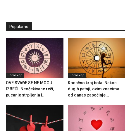
Popularno
Horoskop
Horoskop
OVE SVAĐE SE NE MOGU
Konačno kraj bola: Nakon
IZBEĆI: Neočekivane reči,
dugih patnji, ovim znacima
pucanje strpljenja i...
od danas započinje...