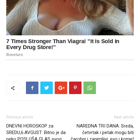
Previous article
Next article
DNEVNI HOROSKOP za
NAREDNA TRI DANA: Sreda,
SREDU,6.AVGUST: Bitno je da
četvrtak i petak mogu biti
neko POSLUŠA GLAS svog
čarobni i zanimljivi, evo i kome!