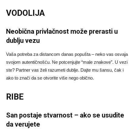
VODOLIJA
Neobična privlačnost može prerasti u
dublju vezu
Vaša potreba za distancom danas popušta – neko vas osvaja
svojom autentičnošću. Ne potcenjujte “male znakove”. U vezi
ste? Partner vas želi razumeti dublje. Dajte mu šansu, čak i
ako to znači da se otvorite više nego obično.
RIBE
San postaje stvarnost – ako se usudite
da verujete