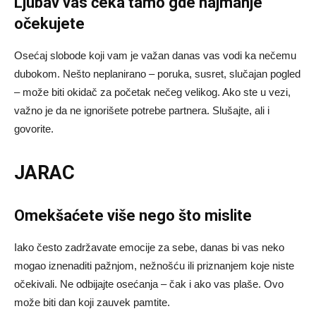
Ljubav vas čeka tamo gde najmanje
očekujete
Osećaj slobode koji vam je važan danas vas vodi ka nečemu
dubokom. Nešto neplanirano – poruka, susret, slučajan pogled
– može biti okidač za početak nečeg velikog. Ako ste u vezi,
važno je da ne ignorišete potrebe partnera. Slušajte, ali i
govorite.
JARAC
Omekšaćete više nego što mislite
Iako često zadržavate emocije za sebe, danas bi vas neko
mogao iznenaditi pažnjom, nežnošću ili priznanjem koje niste
očekivali. Ne odbijajte osećanja – čak i ako vas plaše. Ovo
može biti dan koji zauvek pamtite.