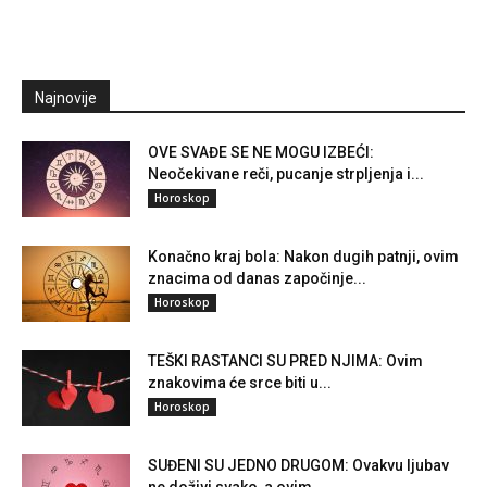
Najnovije
OVE SVAĐE SE NE MOGU IZBEĆI:
Neočekivane reči, pucanje strpljenja i...
Horoskop
Konačno kraj bola: Nakon dugih patnji, ovim
znacima od danas započinje...
Horoskop
TEŠKI RASTANCI SU PRED NJIMA: Ovim
znakovima će srce biti u...
Horoskop
SUĐENI SU JEDNO DRUGOM: Ovakvu ljubav