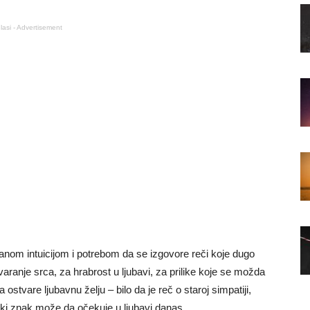
lasi - Advertisement
nom intuicijom i potrebom da se izgovore reči koje dugo
ranje srca, za hrabrost u ljubavi, za prilike koje se možda
ostvare ljubavnu želju – bilo da je reč o staroj simpatiji,
aki znak može da očekuje u ljubavi danas.