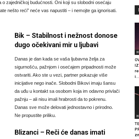
 o zajedničkoj budućnosti. Oni koji su slobodni osećaju
e nešto reći” neće vas napustiti – i nemojte ga ignorisati.
Bik – Stabilnost i nežnost donose
dugo očekivani mir u ljubavi
H
Danas je dan kada se vaša ljubavna želja za
O
IZ
sigurnošću, pažnjom i osećajem pripadnosti može
re
ostvariti. Ako ste u vezi, partner pokazuje više
i..
inicijative nego inače. Slobodni Bikovi imaju šansu
da uđu u kontakt sa osobom koja im odavno privlači
pažnju – ali nisu imali hrabrosti da to pokrenu.
Danas sve može delovati jednostavno i prirodno.
Ne propustite priliku.
H
T
PR
Blizanci – Reči će danas imati
zn