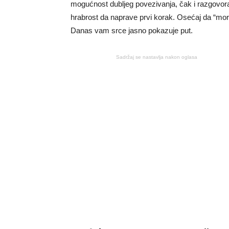
mogućnost dubljeg povezivanja, čak i razgovora
hrabrost da naprave prvi korak. Osećaj da “morat
Danas vam srce jasno pokazuje put.
Sadržaj se nastavlja nakon oglasa