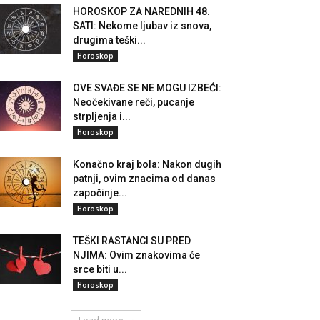
HOROSKOP ZA NAREDNIH 48.
SATI: Nekome ljubav iz snova,
drugima teški...
Horoskop
OVE SVAĐE SE NE MOGU IZBEĆI:
Neočekivane reči, pucanje
strpljenja i...
Horoskop
Konačno kraj bola: Nakon dugih
patnji, ovim znacima od danas
započinje...
Horoskop
TEŠKI RASTANCI SU PRED
NJIMA: Ovim znakovima će
srce biti u...
Horoskop