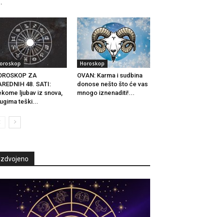
..
oroskop
Horoskop
OROSKOP ZA
OVAN: Karma i sudbina
REDNIH 48. SATI:
donose nešto što će vas
kome ljubav iz snova,
mnogo iznenaditi!...
ugima teški...
Izdvojeno