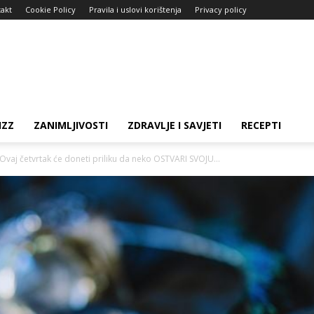
akt
Cookie Policy
Pravila i uslovi korištenja
Privacy policy
IZZ
ZANIMLJIVOSTI
ZDRAVLJE I SAVJETI
RECEPTI
aj četvrtak će doneti priliku da neko OSTVARI SVOJU...