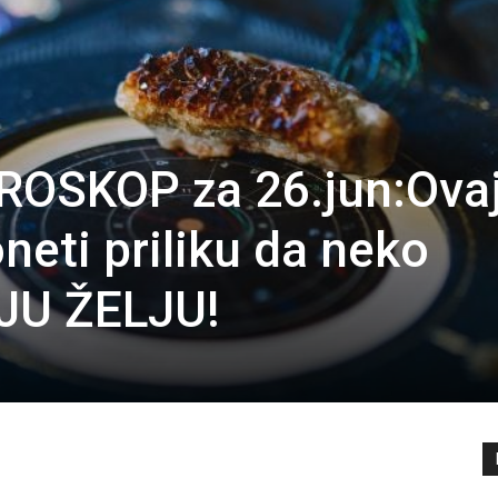
OSKOP za 26.jun:Ova
neti priliku da neko
JU ŽELJU!