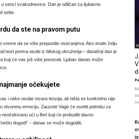
 u senci svakodnevice. Dan je odličan za ljubavne
od sebe.
rdu da ste na pravom putu
 je vreme da se više prepustite osećanjima. Ako imate želju
H
vlačnost prema osobi iz bliskog okruženja – današnji dan je
J
ra koji će vas još više povezati. Ljubav danas može
V
rce.
d
Po
 najmanje očekujete
Mo
os
i neke osobe stvara tenzija, ali ništa se konkretno nije
su
i u otvorenu emociju. Zauzete Vage će osetiti potrebu za
eočekivano ući u flert koji će probuditi davno
K
 “nešto dogodi” – danas se može dogoditi.
o
i