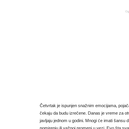
Og
Četvrtak je ispunjen snažnim emocijama, pojača
čekaju da budu izrečene. Danas je vreme za otva
javljaju jednom u godini. Mnogi će imati šansu da 
pomirenju ili važnoj promeni u vezi. Evo šta sv