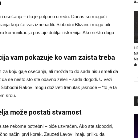
a
u.
i i osećanja – i to je potpuno u redu. Danas su mogući
znanja koja će vas iznenaditi. Slobodni Blizanci mogu biti
ko komunikacija postaje dublja i iskrenija. Ako nešto dugo
H
H
NA
icija vam pokazuje ko vam zaista treba
Ne
dr
za koju gaje osećanja, ali možda to do sada nisu smeli da
 da se nešto što ste odavno želeli – sada dogodi. U vezi
Slobodni Rakovi mogu doživeti trenutak jasnoće – “to je ta
om srcu.
elja može postati stvarnost
a ste nekome potrebni – biće uzvraćen. Ako ste slobodni,
 načini prvi korak. Zauzeti Lavovi imaju priliku da