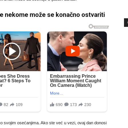
žite nekome može se konačno ostvariti
o svojim osećanjima. Ako ste već u vezi, ovaj dan donosi