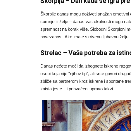
Škorpija – Dan kada se igra pre
Škorpije danas mogu doživeti snažan emotivni ob
sumnje ili želje – danas vas okolnosti mogu nate
spremnost na korak više. Slobodni Škorpioni mo
povezanost. Ako imate skrivenu ljubavnu želju –
Strelac – Vaša potreba za isti
Danas nećete moći da izbegnete iskrene razgov
osobi koja nije “njihov tip”, ali srce govori druga
zbliže sa partnerom kroz iskrene i spontane tr
zaista jeste – i prihvaćeni upravo takvi.