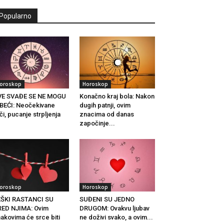
Popularno
oroskop
Horoskop
VE SVAĐE SE NE MOGU
Konačno kraj bola: Nakon
BEĆI: Neočekivane
dugih patnji, ovim
či, pucanje strpljenja
znacima od danas
.
započinje...
oroskop
Horoskop
EŠKI RASTANCI SU
SUĐENI SU JEDNO
ED NJIMA: Ovim
DRUGOM: Ovakvu ljubav
akovima će srce biti
ne doživi svako, a ovim...