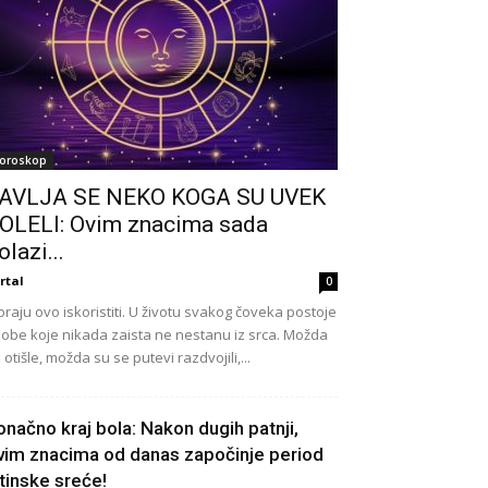
oroskop
AVLJA SE NEKO KOGA SU UVEK
OLELI: Ovim znacima sada
olazi...
rtal
0
raju ovo iskoristiti. U životu svakog čoveka postoje
obe koje nikada zaista ne nestanu iz srca. Možda
 otišle, možda su se putevi razdvojili,...
onačno kraj bola: Nakon dugih patnji,
vim znacima od danas započinje period
stinske sreće!