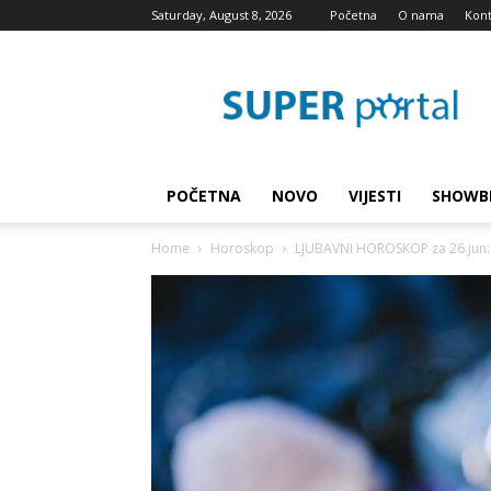
Saturday, August 8, 2026
Početna
O nama
Kont
Super
blog
POČETNA
NOVO
VIJESTI
SHOWB
Home
Horoskop
LJUBAVNI HOROSKOP za 26.jun:Ov