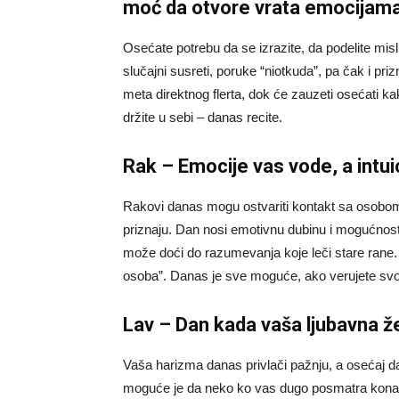
moć da otvore vrata emocijam
Osećate potrebu da se izrazite, da podelite misl
slučajni susreti, poruke “niotkuda”, pa čak i pri
meta direktnog flerta, dok će zauzeti osećati ka
držite u sebi – danas recite.
Rak – Emocije vas vode, a intu
Rakovi danas mogu ostvariti kontakt sa osobom 
priznaju. Dan nosi emotivnu dubinu i mogućnost
može doći do razumevanja koje leči stare rane. 
osoba”. Danas je sve moguće, ako verujete sv
Lav – Dan kada vaša ljubavna ž
Vaša harizma danas privlači pažnju, a osećaj d
moguće je da neko ko vas dugo posmatra konačno