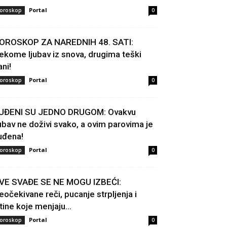
Portal
oroskop
0
OROSKOP ZA NAREDNIH 48. SATI:
ekome ljubav iz snova, drugima teški
ani!
Portal
oroskop
0
UĐENI SU JEDNO DRUGOM: Ovakvu
jubav ne doživi svako, a ovim parovima je
uđena!
Portal
oroskop
0
VE SVAĐE SE NE MOGU IZBEĆI:
eočekivane reči, pucanje strpljenja i
stine koje menjaju...
Portal
oroskop
0