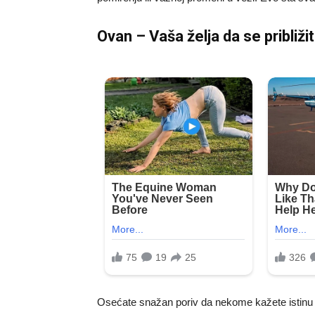
Ovan – Vaša želja da se pribli
Osećate snažan poriv da nekome kažete istinu 