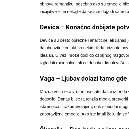
obnove romantiku, posebno ako su emocije bile
inicijative – ne čekajte da se sve dogodi samo 
Devica – Konačno dobijate potv
Device su često oprezne i analitične, ali danas
da obnovite kontakt sa nekim ili da priznate pri
idealan. U vezi može doći do ozbiljnog razgovo
izgledati racionalno, ali će duboko dirnuti vaše s
Vaga – Ljubav dolazi tamo gde
Možda već neko vreme osećate da se između vas 
dogodilo. Danas bi se ta tenzija mogla pretvorit
iskrenošću i razumevanjem, dok slobodni mogu n
zaboravljene emocije. Ako ste imali želju da se