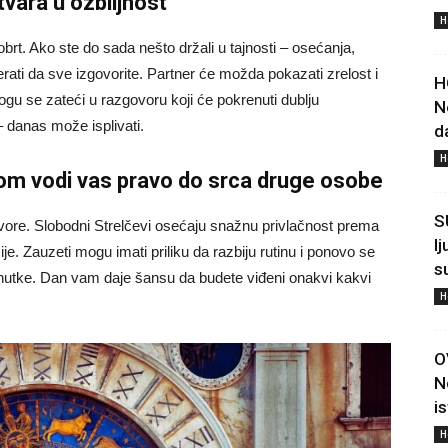
tvara u ozbiljnost
H
rt. Ako ste do sada nešto držali u tajnosti – osećanja,
rati da sve izgovorite. Partner će možda pokazati zrelost i
H
gu se zateći u razgovoru koji će pokrenuti dublju
N
 danas može isplivati.
d
H
nom vodi vas pravo do srca druge osobe
S
ore. Slobodni Strelčevi osećaju snažnu privlačnost prema
l
čije. Zauzeti mogu imati priliku da razbiju rutinu i ponovo se
s
enutke. Dan vam daje šansu da budete viđeni onakvi kakvi
H
O
N
i
H