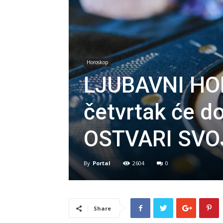
Horoskop
LJUBAVNI HOR
četvrtak će do
OSTVARI SVO
By
Portal
2604
0
Share