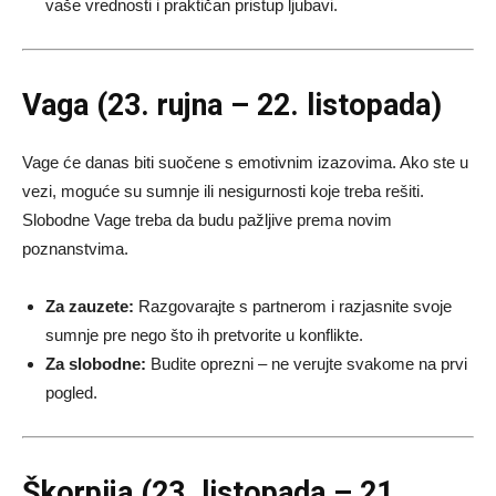
vaše vrednosti i praktičan pristup ljubavi.
Vaga (23. rujna – 22. listopada)
Vage će danas biti suočene s emotivnim izazovima. Ako ste u
vezi, moguće su sumnje ili nesigurnosti koje treba rešiti.
Slobodne Vage treba da budu pažljive prema novim
poznanstvima.
Za zauzete:
Razgovarajte s partnerom i razjasnite svoje
sumnje pre nego što ih pretvorite u konflikte.
Za slobodne:
Budite oprezni – ne verujte svakome na prvi
pogled.
Škorpija (23. listopada – 21.