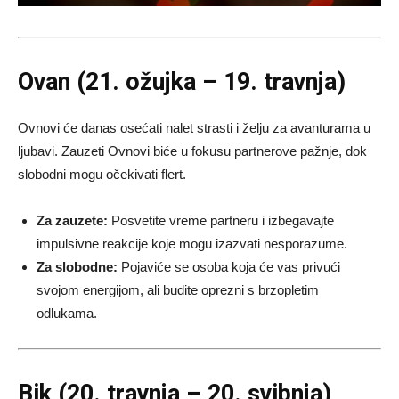
Ovan (21. ožujka – 19. travnja)
Ovnovi će danas osećati nalet strasti i želju za avanturama u
ljubavi. Zauzeti Ovnovi biće u fokusu partnerove pažnje, dok
slobodni mogu očekivati flert.
Za zauzete:
Posvetite vreme partneru i izbegavajte
impulsivne reakcije koje mogu izazvati nesporazume.
Za slobodne:
Pojaviće se osoba koja će vas privući
svojom energijom, ali budite oprezni s brzopletim
odlukama.
Bik (20. travnja – 20. svibnja)