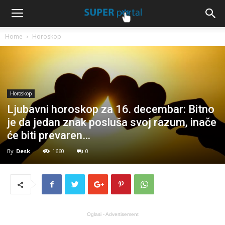
Home
Horoskop
Horoskop
Ljubavni horoskop za 16. decembar: Bitno
je da jedan znak posluša svoj razum, inače
će biti prevaren…
By
Desk
1660
0
Oglasi - Advertisement