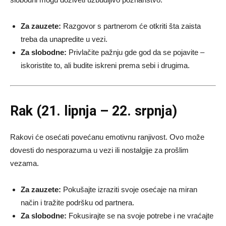
Za zauzete:
Razgovor s partnerom će otkriti šta zaista
treba da unapredite u vezi.
Za slobodne:
Privlačite pažnju gde god da se pojavite –
iskoristite to, ali budite iskreni prema sebi i drugima.
Rak (21. lipnja – 22. srpnja)
Rakovi će osećati povećanu emotivnu ranjivost. Ovo može
dovesti do nesporazuma u vezi ili nostalgije za prošlim
vezama.
Za zauzete:
Pokušajte izraziti svoje osećaje na miran
način i tražite podršku od partnera.
Za slobodne:
Fokusirajte se na svoje potrebe i ne vraćajte