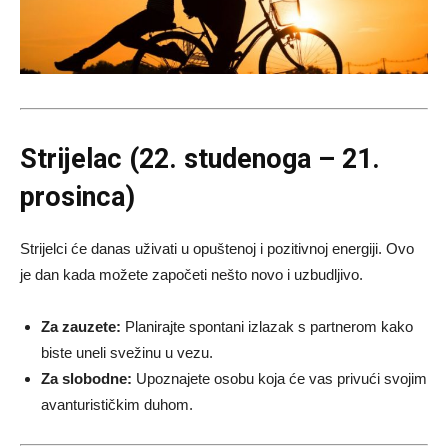
Strijelac (22. studenoga – 21.
prosinca)
Strijelci će danas uživati u opuštenoj i pozitivnoj energiji. Ovo
je dan kada možete započeti nešto novo i uzbudljivo.
Za zauzete:
Planirajte spontani izlazak s partnerom kako
biste uneli svežinu u vezu.
Za slobodne:
Upoznajete osobu koja će vas privući svojim
avanturističkim duhom.