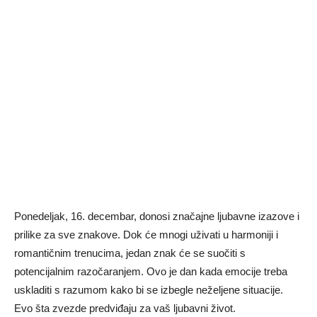
Ponedeljak, 16. decembar, donosi značajne ljubavne izazove i
prilike za sve znakove. Dok će mnogi uživati u harmoniji i
romantičnim trenucima, jedan znak će se suočiti s
potencijalnim razočaranjem. Ovo je dan kada emocije treba
uskladiti s razumom kako bi se izbegle neželjene situacije.
Evo šta zvezde predviđaju za vaš ljubavni život.