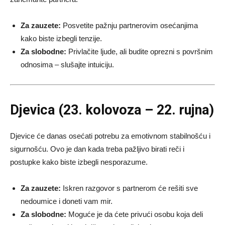
Za zauzete:
Posvetite pažnju partnerovim osećanjima
kako biste izbegli tenzije.
Za slobodne:
Privlačite ljude, ali budite oprezni s površnim
odnosima – slušajte intuiciju.
Djevica (23. kolovoza – 22. rujna)
Djevice će danas osećati potrebu za emotivnom stabilnošću i
sigurnošću. Ovo je dan kada treba pažljivo birati reči i
postupke kako biste izbegli nesporazume.
Za zauzete:
Iskren razgovor s partnerom će rešiti sve
nedoumice i doneti vam mir.
Za slobodne:
Moguće je da ćete privući osobu koja deli