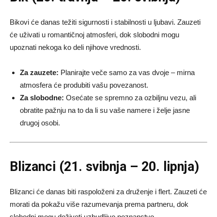
Bikovi će danas težiti sigurnosti i stabilnosti u ljubavi. Zauzeti
će uživati u romantičnoj atmosferi, dok slobodni mogu
upoznati nekoga ko deli njihove vrednosti.
Za zauzete:
Planirajte veče samo za vas dvoje – mirna
atmosfera će produbiti vašu povezanost.
Za slobodne:
Osećate se spremno za ozbiljnu vezu, ali
obratite pažnju na to da li su vaše namere i želje jasne
drugoj osobi.
Blizanci (21. svibnja – 20. lipnja)
Blizanci će danas biti raspoloženi za druženje i flert. Zauzeti će
morati da pokažu više razumevanja prema partneru, dok
slobodni mogu doživeti uzbudljivo poznanstvo.