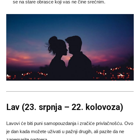
se na stare obrasce koji vas ne čine srećnim.
Lav (23. srpnja – 22. kolovoza)
Lavovi će biti puni samopouzdanja i zračiće privlačnošću. Ovo
je dan kada možete uživati u pažnji drugih, ali pazite da ne
zanemarite partnera.