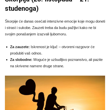
studenoga)
Škorpije će danas osećati intenzivne emocije koje mogu doneti
i strast i sukobe. Zauzeti treba da budu pažljivi kako ne bi
svojim ponašanjem izazvali ljubomoru.
Za zauzete:
Iskrenost je ključ – otvoreni razgovor će
produbiti vaš odnos.
Za slobodne:
Moguće je uzbudljivo poznanstvo, ali pazite
na skrivene namere druge strane.