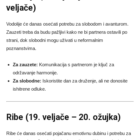
veljače)
Vodolije će danas osećati potrebu za slobodom i avanturom.
Zauzeti treba da budu pažljivi kako ne bi partnera ostavili po
strani, dok slobodni mogu uživati u neformalnim
poznanstvima.
Za zauzete:
Komunikacija s partnerom je ključ za
održavanje harmonije.
Za slobodne:
Iskoristite dan za druženje, ali ne donosite
ishitrene odluke.
Ribe (19. veljače – 20. ožujka)
Ribe će danas osećati pojačanu emotivnu dubinu i potrebu za