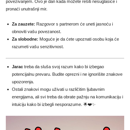
povezivanjem. Ovo je dan kada možete rešiti nesuglasice i
pronaći unutrašnji mir.
Za zauzete:
Razgovor s partnerom će uneti jasnoću i
obnoviti vašu povezanost.
Za slobodne:
Moguće je da ćete upoznati osobu koja će
razumeti vašu senzitivnost.
Jarac
treba da sluša svoj razum kako bi izbegao
potencijalnu prevaru. Budite oprezni i ne ignorišite znakove
upozorenja.
Ostali znakovi mogu uživati u različitim ljubavnim
energijama, ali svi treba da obrate pažnju na komunikaciju i
intuiciju kako bi izbegli nesporazume. 🌟❤️✨