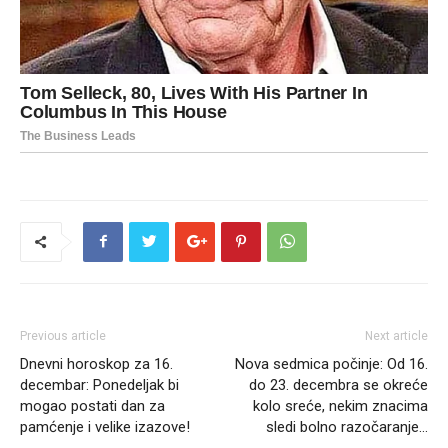
Previous article
Next article
Dnevni horoskop za 16.
Nova sedmica počinje: Od 16.
decembar: Ponedeljak bi
do 23. decembra se okreće
mogao postati dan za
kolo sreće, nekim znacima
pamćenje i velike izazove!
sledi bolno razočaranje…