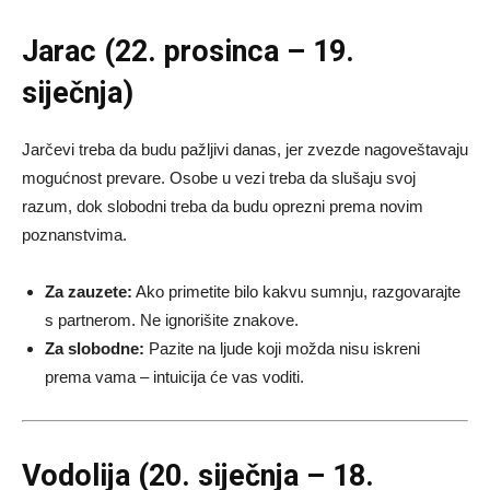
Jarac (22. prosinca – 19.
siječnja)
Jarčevi treba da budu pažljivi danas, jer zvezde nagoveštavaju
mogućnost prevare. Osobe u vezi treba da slušaju svoj
razum, dok slobodni treba da budu oprezni prema novim
poznanstvima.
Za zauzete:
Ako primetite bilo kakvu sumnju, razgovarajte
s partnerom. Ne ignorišite znakove.
Za slobodne:
Pazite na ljude koji možda nisu iskreni
prema vama – intuicija će vas voditi.
Vodolija (20. siječnja – 18.