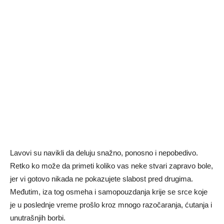
Lavovi su navikli da deluju snažno, ponosno i nepobedivo.
Retko ko može da primeti koliko vas neke stvari zapravo bole,
jer vi gotovo nikada ne pokazujete slabost pred drugima.
Međutim, iza tog osmeha i samopouzdanja krije se srce koje
je u poslednje vreme prošlo kroz mnogo razočaranja, ćutanja i
unutrašnjih borbi.