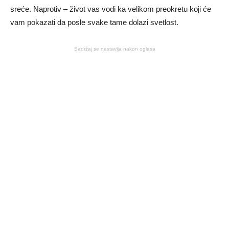
sreće. Naprotiv – život vas vodi ka velikom preokretu koji će
vam pokazati da posle svake tame dolazi svetlost.
Sadržaj se nastavlja nakon oglasa