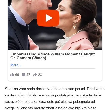
Sudbina vam sada donosi veoma emotivan period. Pred vama
su dani tokom kojih će emocije postati jače nego ikada. Biće
suza, biće trenutaka kada ćete poželeti da pobegnete od
svega, ali ono što morate znati jeste da ovo nije kraj vaše