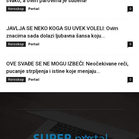
svako, a ovim parovima je suđena!
Portal
Horoskop
0
JAVLJA SE NEKO KOGA SU UVEK VOLELI: Ovim
znacima sada dolazi ljubavna šansa koju...
Portal
Horoskop
0
OVE SVAĐE SE NE MOGU IZBEĆI: Neočekivane reči,
pucanje strpljenja i istine koje menjaju...
Portal
Horoskop
0