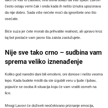
često ostaju verni čak i onda kada ih nešto iznutra upozorava
da nije dobro. Sada više nećete moći da ignorišete ono što
osećate.
Biće suza jer ćete morati da prihvatite realnost, ali upravo kroz
taj bol postaće vam jasno šta zaista zaslužujete.
Nije sve tako crno – sudbina vam
sprema veliko iznenađenje
Koliko god naredni dani bili emotivni, oni donose i nešto veoma
lepo. Kada budete mislili da ste izgubili veru u ljude i ljubav,
pojaviće se osoba ili situacija koja će vam vratiti osmeh na
lice.
Mnogi Lavovi će doživeti neočekivano priznanje emocija,