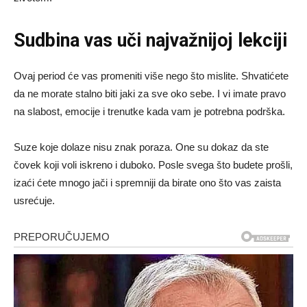
Sudbina vas uči najvažnijoj lekciji
Ovaj period će vas promeniti više nego što mislite. Shvatićete
da ne morate stalno biti jaki za sve oko sebe. I vi imate pravo
na slabost, emocije i trenutke kada vam je potrebna podrška.
Suze koje dolaze nisu znak poraza. One su dokaz da ste
čovek koji voli iskreno i duboko. Posle svega što budete prošli,
izaći ćete mnogo jači i spremniji da birate ono što vas zaista
usrećuje.