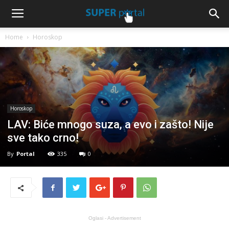
Home
Horoskop
Horoskop
LAV: Biće mnogo suza, a evo i zašto! Nije
sve tako crno!
By
Portal
335
0
Oglasi - Advertisement