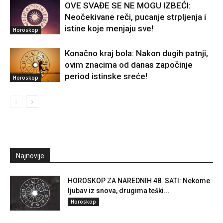
OVE SVAĐE SE NE MOGU IZBEĆI:
Neočekivane reči, pucanje strpljenja i
istine koje menjaju sve!
Horoskop
Konačno kraj bola: Nakon dugih patnji,
ovim znacima od danas započinje
period istinske sreće!
Horoskop
Najnovije
HOROSKOP ZA NAREDNIH 48. SATI: Nekome
ljubav iz snova, drugima teški...
Horoskop