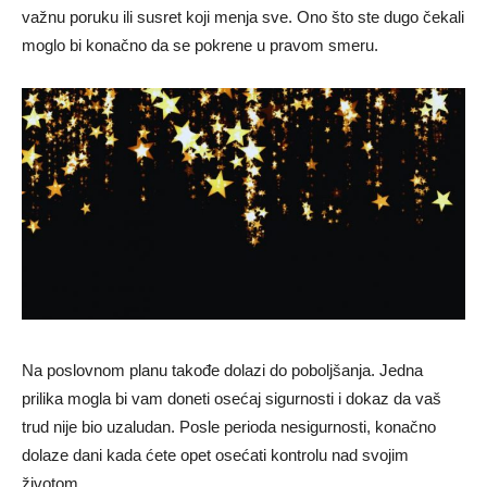
važnu poruku ili susret koji menja sve. Ono što ste dugo čekali
moglo bi konačno da se pokrene u pravom smeru.
Na poslovnom planu takođe dolazi do poboljšanja. Jedna
prilika mogla bi vam doneti osećaj sigurnosti i dokaz da vaš
trud nije bio uzaludan. Posle perioda nesigurnosti, konačno
dolaze dani kada ćete opet osećati kontrolu nad svojim
životom.