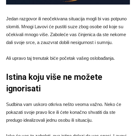
Jedan razgovor ili neočekivana situacija mogli bi vas potpuno
slomiti. Mnogi Lavovi će pustiti suze zbog osobe od koje su
očekivali mnogo više. Zaboleće vas činjenica da ste nekome
dali svoje srce, a zauzvrat dobili nesigurnost i sumnju.
Ali upravo taj trenutak biće početak vašeg oslobađanja.
Istina koju više ne možete
ignorisati
Sudbina vam uskoro otkriva nešto veoma važno. Neko će
pokazati svoje pravo lice ili ćete konačno shvatiti da ste
predugo idealizovali jednu osobu ili situaciju.
Iako će vas to zaboleti, ova istina dolazi da vas spasi. Lavovi