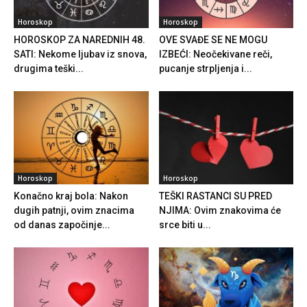
Horoskop
Horoskop
HOROSKOP ZA NAREDNIH 48.
OVE SVAĐE SE NE MOGU
SATI: Nekome ljubav iz snova,
IZBEĆI: Neočekivane reči,
drugima teški...
pucanje strpljenja i...
Horoskop
Horoskop
Konačno kraj bola: Nakon
TEŠKI RASTANCI SU PRED
dugih patnji, ovim znacima
NJIMA: Ovim znakovima će
od danas započinje...
srce biti u...