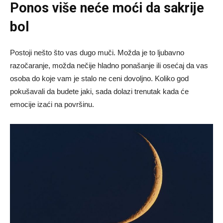
Ponos više neće moći da sakrije
bol
Postoji nešto što vas dugo muči. Možda je to ljubavno
razočaranje, možda nečije hladno ponašanje ili osećaj da vas
osoba do koje vam je stalo ne ceni dovoljno. Koliko god
pokušavali da budete jaki, sada dolazi trenutak kada će
emocije izaći na površinu.