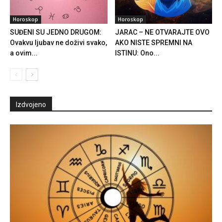
Horoskop
Horoskop
SUĐENI SU JEDNO DRUGOM:
JARAC – NE OTVARAJTE OVO
Ovakvu ljubav ne doživi svako,
AKO NISTE SPREMNI NA
a ovim...
ISTINU: Ono...
Izdvojeno