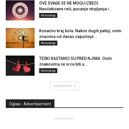
OVE SVAĐE SE NE MOGU IZBEĆI:
Neočekivane reči, pucanje strpljenja i...
Horoskop
Konačno kraj bola: Nakon dugih patnji, ovim
znacima od danas započinje...
Horoskop
TEŠKI RASTANCI SU PRED NJIMA: Ovim
znakovima će srce biti u...
Horoskop
Load more
Oglasi - Advertisement
- Advertisement -