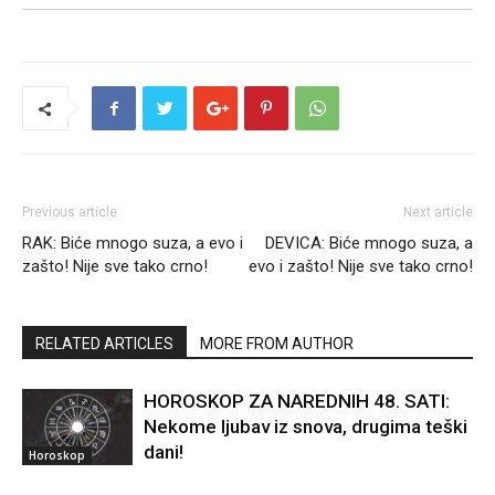
Previous article
Next article
RAK: Biće mnogo suza, a evo i
DEVICA: Biće mnogo suza, a
zašto! Nije sve tako crno!
evo i zašto! Nije sve tako crno!
RELATED ARTICLES
MORE FROM AUTHOR
HOROSKOP ZA NAREDNIH 48. SATI:
Nekome ljubav iz snova, drugima teški
dani!
Horoskop