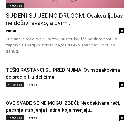
Horoskop
SUĐENI SU JEDNO DRUGOM: Ovakvu ljubav
ne doživi svako, a ovim...
Portal
0
Sudbina je rekla svoje. Postoje susreti koji liče na slučajnost – a
zapravo su pažljivo ispisani negde daleko iznad nas. To su oni
trenuci...
TEŠKI RASTANCI SU PRED NJIMA: Ovim znakovima
će srce biti u delićima!
Portal
Horoskop
0
OVE SVAĐE SE NE MOGU IZBEĆI: Neočekivane reči,
pucanje strpljenja i istine koje menjaju...
Portal
Horoskop
0