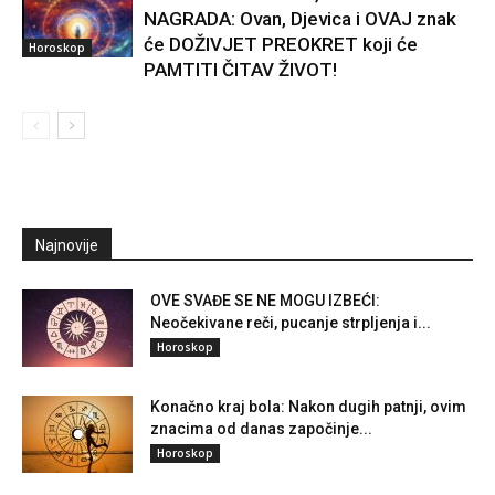
NAGRADA: Ovan, Djevica i OVAJ znak
će DOŽIVJET PREOKRET koji će
Horoskop
PAMTITI ČITAV ŽIVOT!
Najnovije
OVE SVAĐE SE NE MOGU IZBEĆI:
Neočekivane reči, pucanje strpljenja i...
Horoskop
Konačno kraj bola: Nakon dugih patnji, ovim
znacima od danas započinje...
Horoskop