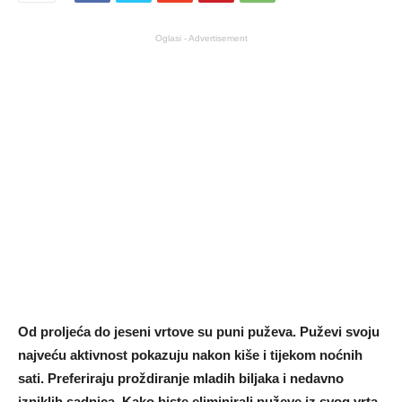
Oglasi - Advertisement
Od proljeća do jeseni vrtove su puni puževa. Puževi svoju
najveću aktivnost pokazuju nakon kiše i tijekom noćnih
sati. Preferiraju proždiranje mladih biljaka i nedavno
izniklih sadnica. Kako biste eliminirali puževe iz svog vrta,