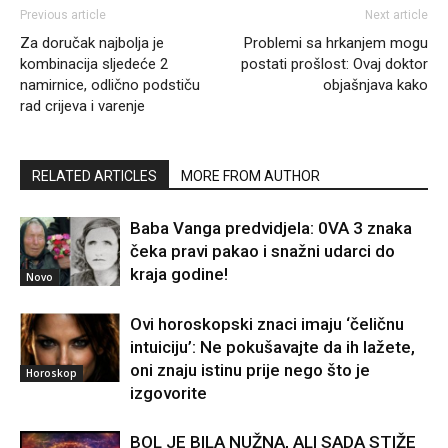
Previous article
Next article
Za doručak najbolja je
Problemi sa hrkanjem mogu
kombinacija sljedeće 2
postati prošlost: Ovaj doktor
namirnice, odlično podstiču
objašnjava kako
rad crijeva i varenje
RELATED ARTICLES
MORE FROM AUTHOR
Baba Vanga predvidjela: 0VA 3 znaka
čeka pravi pakao i snažni udarci do
kraja godine!
Novo
Ovi horoskopski znaci imaju ‘čeličnu
intuiciju’: Ne pokušavajte da ih lažete,
oni znaju istinu prije nego što je
Horoskop
izgovorite
BOL JE BILA NUŽNA, ALI SADA STIŽE