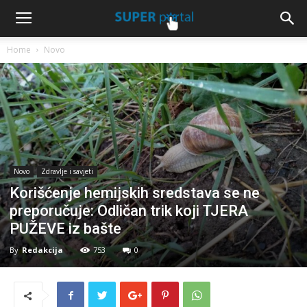
Home
Novo
Novo
Zdravlje i savjeti
Korišćenje hemijskih sredstava se ne
preporučuje: Odličan trik koji TJERA
PUŽEVE iz bašte
By
Redakcija
753
0