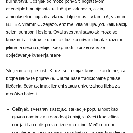
kulinarstvu. Češnjak se može pohvaliti bogatstvom
esencijalnih nutrijenata, uključujući adenozin, alicin,
aminokiseline, dijetalna vlakna, biljne masti, vitamin A, vitamin
B1 i B2, vitamin C, željezo, enzime, vitalna ulja, jod, kalij, kalcij,
selen, sumpor, i fosfora. Ovaj svestrani sastojak može se
konzumirati i sirov i kuhan, a služi kao divan dodatak raznim
jelima, a ujedno djeluje i kao prirodni konzervans za
sprječavanje kvarenja hrane.
Stoljećima u prošlosti, Kinezi su češnjak koristili kao temelj za
brojne ljekovite pripravke. Unutar naše tradicionalne prakse
liječenja, češnjak ima cijenjeni status univerzalnog lijeka za
mnoštvo bolesti.
Češnjak, svestrani sastojak, stekao je popularnost kao
glavna namirnica u narodnoj kuhinji, služeći i kao jeftina
opcija i kao oblik preventivne medicine. Među općom
populacijom, češnjak se smatra lijekom za sve, koji ulijeva