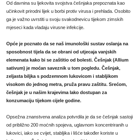
Od davnina su ljekovita svojstva češnjaka prepoznata kao
učinkovit prirodni lijek u borbi protiv virusa i prehlada. Osobito
ga je važno uvrstiti u svoju svakodnevicu tijekom zimskih
mjeseci kada vladaju virusne infekcije.
Opće je poznato da se naš imunološki sustav oslanja na
sposobnost tijela da se obrani od utjecaja vanjskih
elemenata kako bi se zaštitio od bolesti. Češnjak (Allium
sativum) je moćan saveznik u tom pogledu. Češnjak,
zeljasta biljka s podzemnom lukovicom i stabljikom
visokom do jednog metra, pruža pravu zaštitu. Srećom,
češnjak je u našim krajevima lako dostupan za
konzumaciju tijekom cijele godine.
Opsežna znanstvena analiza potvrdila je da se češnjak sastoji
od približno 200 moćnih spojeva, uglavnom koncentriranih u
lukovici, iako se cvijet, stabljika i lišće također koriste u