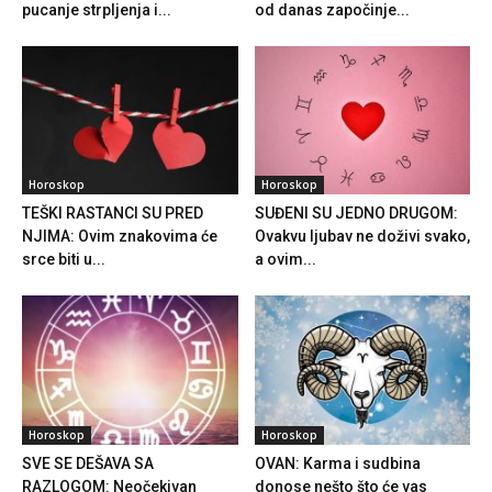
pucanje strpljenja i...
od danas započinje...
Horoskop
Horoskop
TEŠKI RASTANCI SU PRED
SUĐENI SU JEDNO DRUGOM:
NJIMA: Ovim znakovima će
Ovakvu ljubav ne doživi svako,
srce biti u...
a ovim...
Horoskop
Horoskop
SVE SE DEŠAVA SA
OVAN: Karma i sudbina
RAZLOGOM: Neočekivan
donose nešto što će vas