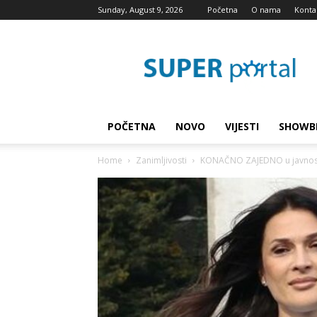
Sunday, August 9, 2026
Početna
O nama
Konta
Super
blog
POČETNA
NOVO
VIJESTI
SHOWB
Home
Zanimljivosti
KONAČNO ZAJEDNO u javnosti Ma