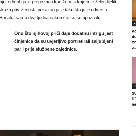
ju, odmah ju je prepoznao kao ženu s kojom je želio dijeliti
kazu privrženosti, pokazao ju je tako što ju je odveo u
u Banatu, samo dva tjedna nakon što su se upoznali.
H
Ko
Ono što njihovoj priči daje dodatnu intrigu jest
du
činjenica da su uvjerljivo portretirali zaljubljeni
zn
za
par i prije službene zajednice.
H
S
DR
ne