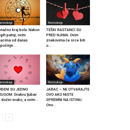
oroskop
Horoskop
načno kraj bola: Nakon
TEŠKI RASTANCI SU
gih patnji, ovim
PRED NJIMA: Ovim
acima od danas
znakovima će srce biti
počinje...
u...
oroskop
Horoskop
UĐENI SU JEDNO
JARAC – NE OTVARAJTE
UGOM: Ovakvu ljubav
OVO AKO NISTE
 doživi svako, a ovim...
SPREMNI NA ISTINU:
Ono...