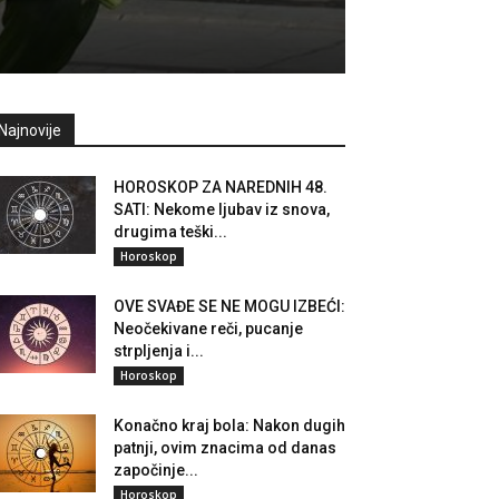
Najnovije
HOROSKOP ZA NAREDNIH 48.
SATI: Nekome ljubav iz snova,
drugima teški...
Horoskop
OVE SVAĐE SE NE MOGU IZBEĆI:
Neočekivane reči, pucanje
strpljenja i...
Horoskop
Konačno kraj bola: Nakon dugih
patnji, ovim znacima od danas
započinje...
Horoskop