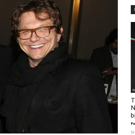
H
T
N
bi
Po
Sr