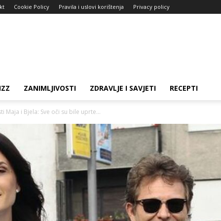
kt
Cookie Policy
Pravila i uslovi korištenja
Privacy policy
IZZ
ZANIMLJIVOSTI
ZDRAVLJE I SAVJETI
RECEPTI
ja i Bjela: Sve oči su bile uprte...