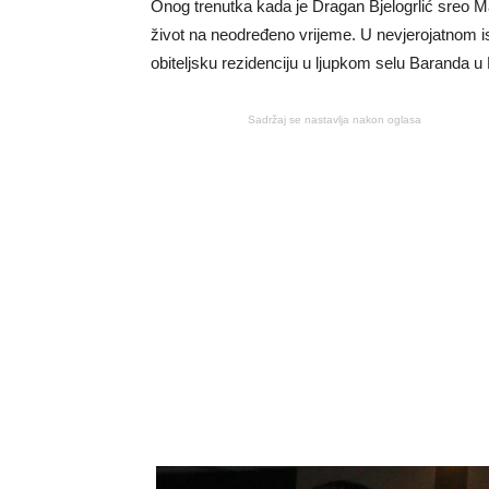
Onog trenutka kada je Dragan Bjelogrlić sreo Ma
život na neodređeno vrijeme. U nevjerojatnom is
obiteljsku rezidenciju u ljupkom selu Baranda 
Sadržaj se nastavlja nakon oglasa