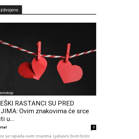
Izdvojeno
oroskop
EŠKI RASTANCI SU PRED
JIMA: Ovim znakovima će srce
ti u...
rtal
0
ce se rapada ovim znacima. Ljubavni život često