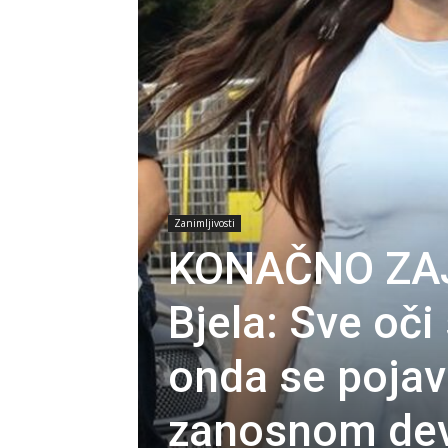
Zanimljivosti
KONAČNO ZAJE
Bjela: Sve oči 
onda se pojavi
zanosnom de