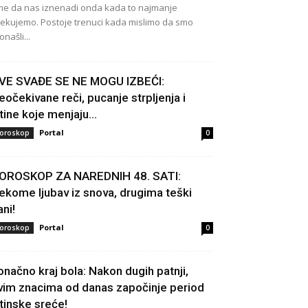
e da nas iznenadi onda kada to najmanje
ekujemo. Postoje trenuci kada mislimo da smo
onašli...
VE SVAĐE SE NE MOGU IZBEĆI:
eočekivane reči, pucanje strpljenja i
stine koje menjaju...
Portal
oroskop
0
OROSKOP ZA NAREDNIH 48. SATI:
ekome ljubav iz snova, drugima teški
ani!
Portal
oroskop
0
onačno kraj bola: Nakon dugih patnji,
vim znacima od danas započinje period
stinske sreće!