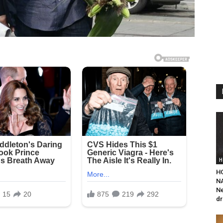
H
H
NA
Ne
dr