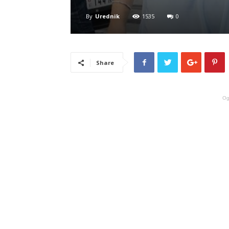
By
Urednik
1535
0
Share
Og