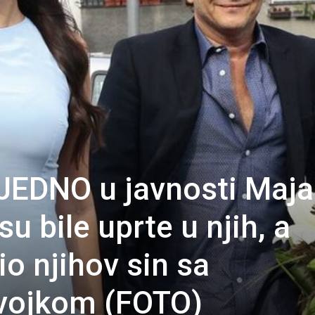
DNO u javnosti Maja 
su bile uprte u njih, a
o njihov sin sa
vojkom (FOTO)