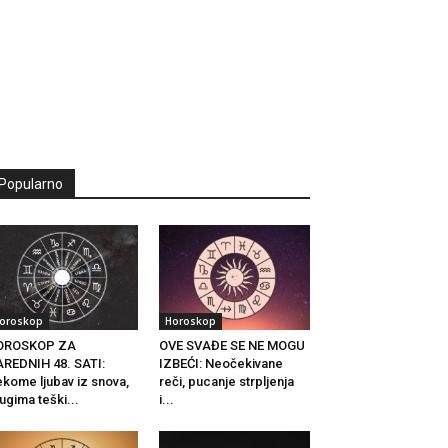
Popularno
oroskop
Horoskop
OROSKOP ZA
OVE SVAĐE SE NE MOGU
REDNIH 48. SATI:
IZBEĆI: Neočekivane
kome ljubav iz snova,
reči, pucanje strpljenja
ugima teški...
i...