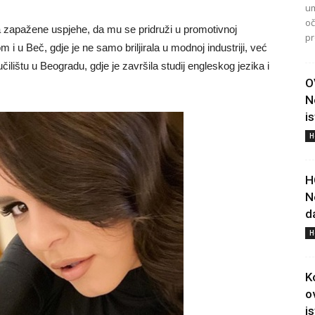
um
oč
la zapažene uspjehe, da mu se pridruži u promotivnoj
pr
m i u Beč, gdje je ne samo briljirala u modnoj industriji, već
ilištu u Beogradu, gdje je završila studij engleskog jezika i
O
N
i
H
H
N
d
H
K
o
i