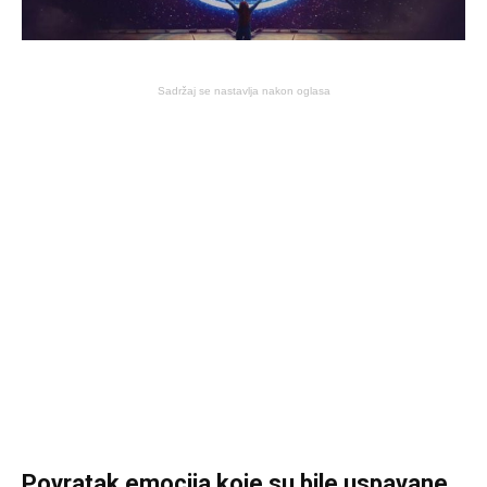
Sadržaj se nastavlja nakon oglasa
Povratak emocija koje su bile uspavane