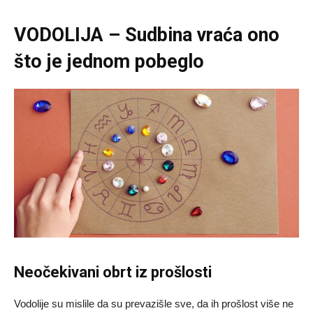
VODOLIJA – Sudbina vraća ono
što je jednom pobeglo
Neočekivani obrt iz prošlosti
Vodolije su mislile da su prevazišle sve, da ih prošlost više ne