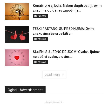
Konačno kraj bola: Nakon dugih patnji, ovim
znacima od danas započinje...
Horoskop
TEŠKI RASTANCI SU PRED NJIMA: Ovim
znakovima će srce biti u...
Horoskop
SUĐENI SU JEDNO DRUGOM: Ovakvu ljubav
ne doživi svako, a ovim...
Horoskop
Load more
Oglasi - Advertisement
- Advertisement -