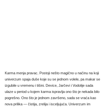
Karma menja pravac. Postoji nešto magično u načinu na koji
univerzum spaja duše koje su se jednom volele, pa makar se
izgubile u vremenu i tišini. Device, Jarčevi i Vodolije sada
ulaze u period u kojem karma ispravlja ono što je nekada bilo
pogrešno. Ono što je jednom završeno, sada se vraća kao
nova prilika — čistija, zrelija i isceljujuća. Univerzum im