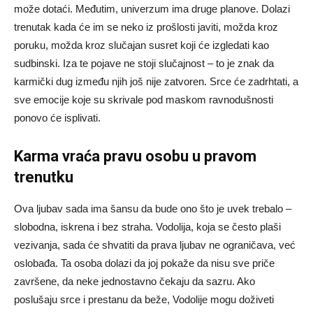
može dotaći. Međutim, univerzum ima druge planove. Dolazi
trenutak kada će im se neko iz prošlosti javiti, možda kroz
poruku, možda kroz slučajan susret koji će izgledati kao
sudbinski. Iza te pojave ne stoji slučajnost – to je znak da
karmički dug između njih još nije zatvoren. Srce će zadrhtati, a
sve emocije koje su skrivale pod maskom ravnodušnosti
ponovo će isplivati.
Karma vraća pravu osobu u pravom
trenutku
Ova ljubav sada ima šansu da bude ono što je uvek trebalo –
slobodna, iskrena i bez straha. Vodolija, koja se često plaši
vezivanja, sada će shvatiti da prava ljubav ne ograničava, već
oslobađa. Ta osoba dolazi da joj pokaže da nisu sve priče
završene, da neke jednostavno čekaju da sazru. Ako
poslušaju srce i prestanu da beže, Vodolije mogu doživeti