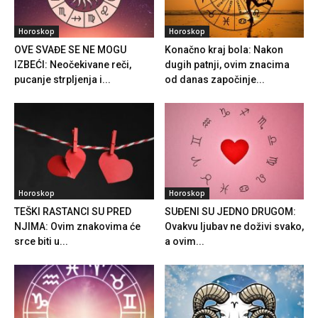
Horoskop
Horoskop
OVE SVAĐE SE NE MOGU
Konačno kraj bola: Nakon
IZBEĆI: Neočekivane reči,
dugih patnji, ovim znacima
pucanje strpljenja i...
od danas započinje...
Horoskop
Horoskop
TEŠKI RASTANCI SU PRED
SUĐENI SU JEDNO DRUGOM:
NJIMA: Ovim znakovima će
Ovakvu ljubav ne doživi svako,
srce biti u...
a ovim...