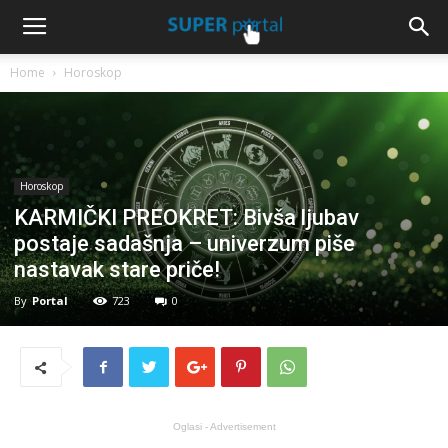
Home
Horoskop
Horoskop
KARMIČKI PREOKRET: Bivša ljubav
postaje sadašnja – univerzum piše
nastavak stare priče!
By
Portal
723
0
Oglasi - Advertisement