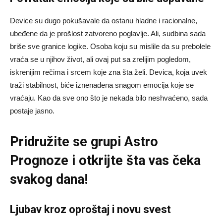
Device su dugo pokušavale da ostanu hladne i racionalne,
ubeđene da je prošlost zatvoreno poglavlje. Ali, sudbina sada
briše sve granice logike. Osoba koju su mislile da su prebolele
vraća se u njihov život, ali ovaj put sa zrelijim pogledom,
iskrenijim rečima i srcem koje zna šta želi. Devica, koja uvek
traži stabilnost, biće iznenađena snagom emocija koje se
vraćaju. Kao da sve ono što je nekada bilo neshvaćeno, sada
postaje jasno.
Pridružite se grupi
Astro
Prognoze
i otkrijte šta vas čeka
svakog dana!
Ljubav kroz oproštaj i novu svest