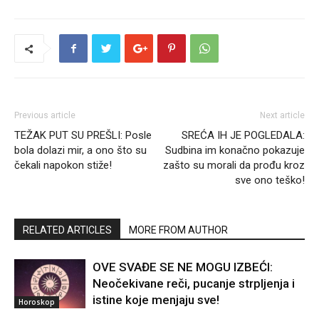
Previous article
Next article
TEŽAK PUT SU PREŠLI: Posle
SREĆA IH JE POGLEDALA:
bola dolazi mir, a ono što su
Sudbina im konačno pokazuje
čekali napokon stiže!
zašto su morali da prođu kroz
sve ono teško!
RELATED ARTICLES
MORE FROM AUTHOR
OVE SVAĐE SE NE MOGU IZBEĆI:
Neočekivane reči, pucanje strpljenja i
istine koje menjaju sve!
Horoskop