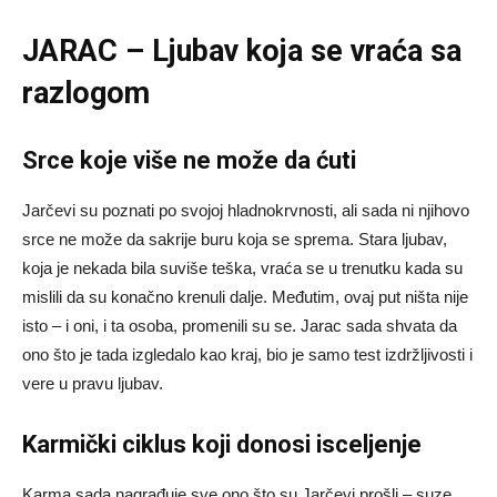
JARAC – Ljubav koja se vraća sa
razlogom
Srce koje više ne može da ćuti
Jarčevi su poznati po svojoj hladnokrvnosti, ali sada ni njihovo
srce ne može da sakrije buru koja se sprema. Stara ljubav,
koja je nekada bila suviše teška, vraća se u trenutku kada su
mislili da su konačno krenuli dalje. Međutim, ovaj put ništa nije
isto – i oni, i ta osoba, promenili su se. Jarac sada shvata da
ono što je tada izgledalo kao kraj, bio je samo test izdržljivosti i
vere u pravu ljubav.
Karmički ciklus koji donosi isceljenje
Karma sada nagrađuje sve ono što su Jarčevi prošli – suze,