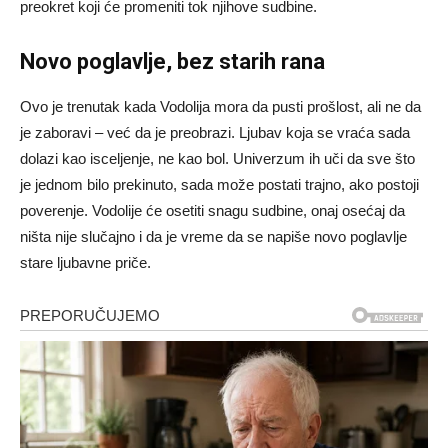
preokret koji će promeniti tok njihove sudbine.
Novo poglavlje, bez starih rana
Ovo je trenutak kada Vodolija mora da pusti prošlost, ali ne da
je zaboravi – već da je preobrazi. Ljubav koja se vraća sada
dolazi kao isceljenje, ne kao bol. Univerzum ih uči da sve što
je jednom bilo prekinuto, sada može postati trajno, ako postoji
poverenje. Vodolije će osetiti snagu sudbine, onaj osećaj da
ništa nije slučajno i da je vreme da se napiše novo poglavlje
stare ljubavne priče.