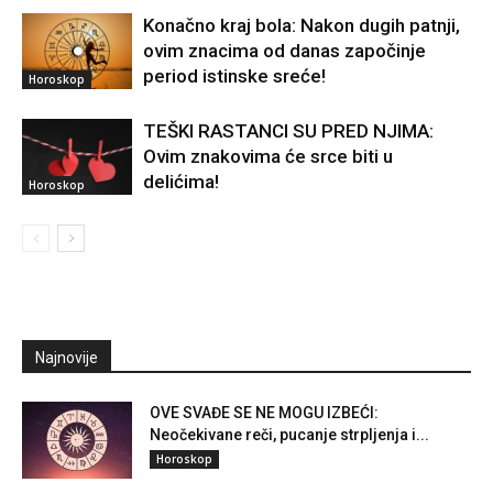
Konačno kraj bola: Nakon dugih patnji,
ovim znacima od danas započinje
period istinske sreće!
Horoskop
TEŠKI RASTANCI SU PRED NJIMA:
Ovim znakovima će srce biti u
delićima!
Horoskop
Najnovije
OVE SVAĐE SE NE MOGU IZBEĆI:
Neočekivane reči, pucanje strpljenja i...
Horoskop