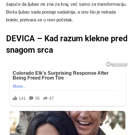
šapuće da ljubav ne zna za kraj, već samo za transformaciju.
Bivša ljubav sada postaje sadašnja, a ono što je nekada
bolelo, pretvara se u novi početak.
DEVICA – Kad razum klekne pred
snagom srca