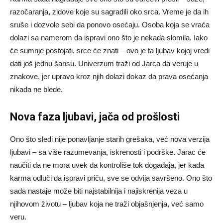
razočaranja, zidove koje su sagradili oko srca. Vreme je da ih
sruše i dozvole sebi da ponovo osećaju. Osoba koja se vraća
dolazi sa namerom da ispravi ono što je nekada slomila. Iako
će sumnje postojati, srce će znati – ovo je ta ljubav kojoj vredi
dati još jednu šansu. Univerzum traži od Jarca da veruje u
znakove, jer upravo kroz njih dolazi dokaz da prava osećanja
nikada ne blede.
Nova faza ljubavi, jača od prošlosti
Ono što sledi nije ponavljanje starih grešaka, već nova verzija
ljubavi – sa više razumevanja, iskrenosti i podrške. Jarac će
naučiti da ne mora uvek da kontroliše tok događaja, jer kada
karma odluči da ispravi priču, sve se odvija savršeno. Ono što
sada nastaje može biti najstabilnija i najiskrenija veza u
njihovom životu – ljubav koja ne traži objašnjenja, već samo
veru.