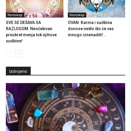
Horoskop
Horoskop
SVE SE DEŠAVA SA
OVAN: Karma i sudbina
RAZLOGOM: Neočekivan
donose nešto što će vas
preokret menja tok njihove
mnogo iznenaditi!...
sudbine!
Izdvojeno