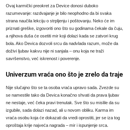
Ovaj karmički preokret za Device donosi duboko
razumevanje: razdvajanje je bilo neophodno da bi svaka
strana naučila lekciju o strpljenju i poštovanju. Neko će im
priznati greške, izgovoriti ono što su godinama čekale da čuju,
a njihova duša će osetiti mir koji dolazi kada se zatvori krug
bola. Ako Devica dozvoli srcu da nadvlada razum, može da
doživi ljubav kakvu nije ni sanjala – onu koja ne traži
savršenstvo, već iskrenost i poverenje.
Univerzum vraća ono što je zrelo da traje
Nije slučajno što se ta osoba vraća upravo sada. Zvezde su
se namestile tako da Devica konačno shvati da prava ljubav
ne nestaje, već čeka pravi trenutak. Sve što su mislile da su
izgubile, sada dolazi nazad, ali u novom obliku. Karma im
vraća osobu koja će dokazati da vredi oprostiti, jer se iza tog
oproštaja krije najveća nagrada – mir i ispunjenje srca.