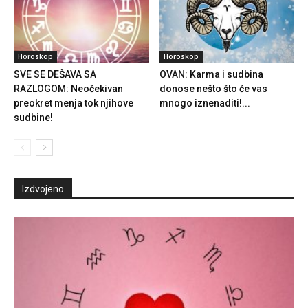
Horoskop
Horoskop
SVE SE DEŠAVA SA
OVAN: Karma i sudbina
RAZLOGOM: Neočekivan
donose nešto što će vas
preokret menja tok njihove
mnogo iznenaditi!...
sudbine!
Izdvojeno