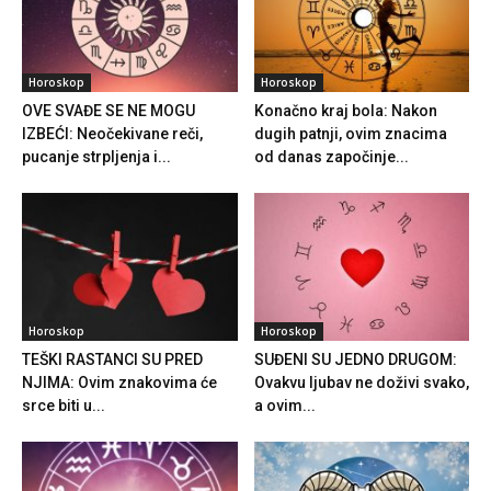
Horoskop
Horoskop
OVE SVAĐE SE NE MOGU
Konačno kraj bola: Nakon
IZBEĆI: Neočekivane reči,
dugih patnji, ovim znacima
pucanje strpljenja i...
od danas započinje...
Horoskop
Horoskop
TEŠKI RASTANCI SU PRED
SUĐENI SU JEDNO DRUGOM:
NJIMA: Ovim znakovima će
Ovakvu ljubav ne doživi svako,
srce biti u...
a ovim...