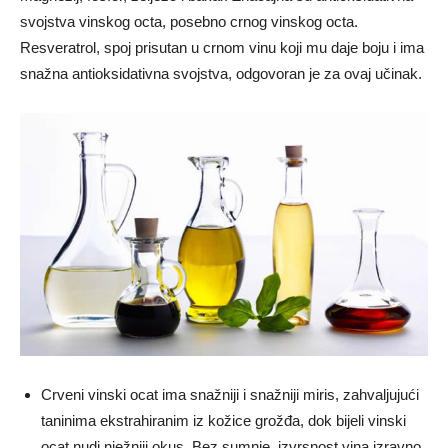
svojstva vinskog octa, posebno crnog vinskog octa.
Resveratrol, spoj prisutan u crnom vinu koji mu daje boju i ima
snažna antioksidativna svojstva, odgovoran je za ovaj učinak.
Crveni vinski ocat ima snažniji i snažniji miris, zahvaljujući
taninima ekstrahiranim iz kožice grožđa, dok bijeli vinski
ocat nudi nježniji okus. Bez sumnje, izvrsnost vina izravno