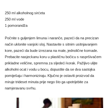
250 ml alkoholnog sirćeta
250 ml vode
1 pomorandža
Počnite s guljenjem limuna i naranče, pazeći da na precizan
način uklonite vanjski sloj. Nastavite s sitnim usitnjavanjem
kore, pazeći da bude izrezana na male, jednolične komade.
Prebacite nasjeckanu koru u plastičnu bočicu s raspršivačem
prikladne veličine, spremna za sljedeći korak. Pažljivo ulijte
alkoholni ocat i vodu u bocu, dopustite da se dva sastojka
pomiješaju i harmoniziraju. Ključno je ostaviti proizvod da
miruje trideset minuta prije nego što ga upotrijebite za
namjeravanu svrhu.