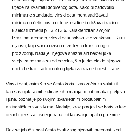
utječe na kvalitetu dobivenog octa. Kako bi zadovoljio
minimalne standarde, vinski ocat mora sadržavati
minimalno četiri posto octene kiseline i održavati razinu
kiselosti između pH 3,2 i 3,6. Karakteriziran svojom
izrazitom aromom, vinski ocat pokazuje crvenkastu ili žutu
nijansu, koja varira ovisno o vrsti vina korištenog u
proizvodnji. Nadalje, njegova snažna antibakterijska
svojstva poznata su od davnina, što je dovelo do njegove
upotrebe kao tradicionalnog lijeka za razne bolesti i rane.
Vinski ocat, osim što se često koristi kao začin za salatu ili
kao sastojak raznih kulinarskih kreacija poput umaka, preljeva
i juha, poznat je po svojim izvanrednim protuupalnim i
antiseptičkim svojstvima. Nadalje, kroz povijest se koristio kao
dezinficijens za čišćenje rana i ublažavanje upala i groznice.
Dok se jabučni ocat često hvali zbog njegovih prednosti kod