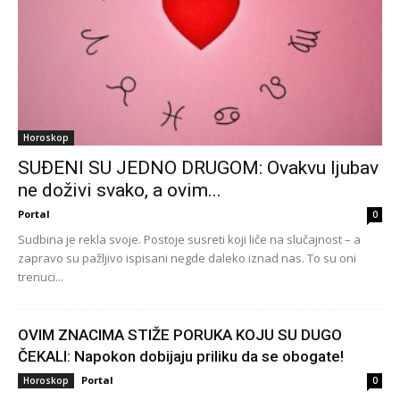
Horoskop
SUĐENI SU JEDNO DRUGOM: Ovakvu ljubav
ne doživi svako, a ovim...
Portal
0
Sudbina je rekla svoje. Postoje susreti koji liče na slučajnost – a
zapravo su pažljivo ispisani negde daleko iznad nas. To su oni
trenuci...
OVIM ZNACIMA STIŽE PORUKA KOJU SU DUGO
ČEKALI: Napokon dobijaju priliku da se obogate!
Portal
Horoskop
0