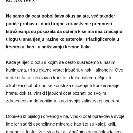
BONUS TEKST
Ne samo da ocat poboljšava okus salate, već također
potiče probavu i nudi brojne zdravstvene prednosti.
Istraživanja su pokazala da octena kiselina ima značajnu
ulogu u smanjenju razine kolesterola i triacilglicerola u
krvotoku, kao i u snižavanju krvnog tlaka.
Kada je riječ o octu s kojim se često susrećemo u našim
kuhinjama, tri su glavne vrste: jabučni, vinski i alkoholni. Ove
vrste octa se intenzivno koriste u kućanstvima. Bijeli ili
alkoholni ocat obično se koristi za čišćenje ili konzerviranje
hrane, dok su vinski i jabučni ocat poznati po svojim
zdravstvenim dobrobitima, kao i svojoj kulinarskoj upotrebi.
Dobiven iz bijelog i crvenog vina, vinski ocat opravdava svoje
ime jer sadrži esencijalne minerale kao što su kalcij, kalij,
magnezij, fosfor, željezo i bakar. Značajna su antioksidativna