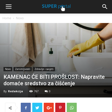
Home
Novo
Novo
Zanimljivosti
Zdravlje i savjeti
KAMENAC ĆE BITI PROŠLOST: Napravite
domaće sredstvo za čišćenje
By
Redakcija
767
0