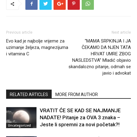
Previous article
Next article
Evo kad je najbolje vrijeme za
“MAMA SRPKINJA I JA
uzimanje željeza, magnezijuma
ČEKAMO DA NJEN TATA
i vitamina C
HRVAT UMRE ZBOG
NASLEDSTVA” Mladić objavio
skandalozno pitanje, odmah se
javio i advokat
RELATED ARTICLES
MORE FROM AUTHOR
VRATIT ĆE SE KAD SE NAJMANJE
NADATE! Pitanje za OVA 3 znaka –
Jeste li spremni za novi početak?!
Uncategorized