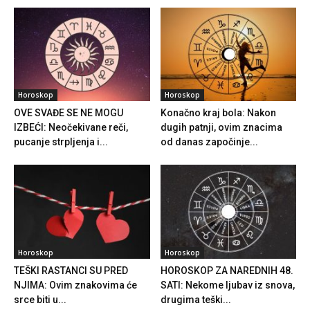
Horoskop
Horoskop
OVE SVAĐE SE NE MOGU
Konačno kraj bola: Nakon
IZBEĆI: Neočekivane reči,
dugih patnji, ovim znacima
pucanje strpljenja i...
od danas započinje...
Horoskop
Horoskop
TEŠKI RASTANCI SU PRED
HOROSKOP ZA NAREDNIH 48.
NJIMA: Ovim znakovima će
SATI: Nekome ljubav iz snova,
srce biti u...
drugima teški...