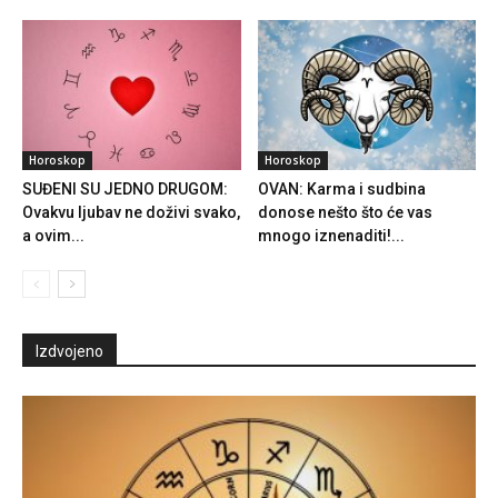
Horoskop
Horoskop
SUĐENI SU JEDNO DRUGOM:
OVAN: Karma i sudbina
Ovakvu ljubav ne doživi svako,
donose nešto što će vas
a ovim...
mnogo iznenaditi!...
Izdvojeno