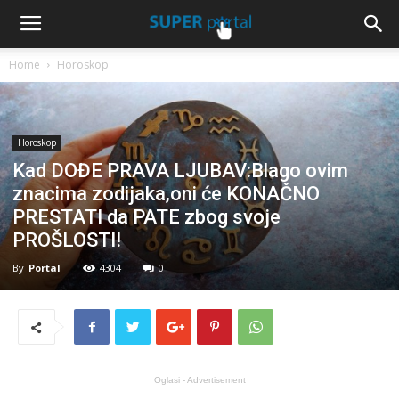
Home
Horoskop
Horoskop
Kad DOĐE PRAVA LJUBAV:Blago ovim
znacima zodijaka,oni će KONAČNO
PRESTATI da PATE zbog svoje
PROŠLOSTI!
By
Portal
4304
0
Oglasi - Advertisement