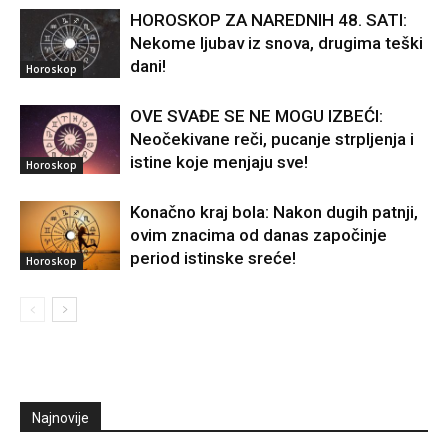
HOROSKOP ZA NAREDNIH 48. SATI:
Nekome ljubav iz snova, drugima teški
dani!
Horoskop
OVE SVAĐE SE NE MOGU IZBEĆI:
Neočekivane reči, pucanje strpljenja i
istine koje menjaju sve!
Horoskop
Konačno kraj bola: Nakon dugih patnji,
ovim znacima od danas započinje
period istinske sreće!
Horoskop
Najnovije