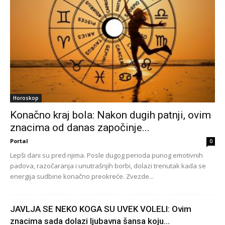
Horoskop
Konačno kraj bola: Nakon dugih patnji, ovim
znacima od danas započinje...
Portal
0
Lepši dani su pred njima. Posle dugog perioda punog emotivnih
padova, razočaranja i unutrašnjih borbi, dolazi trenutak kada se
energija sudbine konačno preokreće. Zvezde...
JAVLJA SE NEKO KOGA SU UVEK VOLELI: Ovim
znacima sada dolazi ljubavna šansa koju...