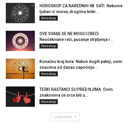
HOROSKOP ZA NAREDNIH 48. SATI: Nekome
ljubav iz snova, drugima teški...
Horoskop
OVE SVAĐE SE NE MOGU IZBEĆI:
Neočekivane reči, pucanje strpljenja i...
Horoskop
Konačno kraj bola: Nakon dugih patnji, ovim
znacima od danas započinje...
Horoskop
TEŠKI RASTANCI SU PRED NJIMA: Ovim
znakovima će srce biti u...
Horoskop
Load more