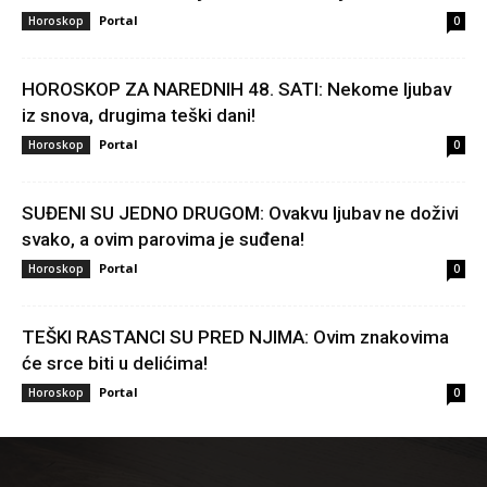
Portal
Horoskop
0
HOROSKOP ZA NAREDNIH 48. SATI: Nekome ljubav
iz snova, drugima teški dani!
Portal
Horoskop
0
SUĐENI SU JEDNO DRUGOM: Ovakvu ljubav ne doživi
svako, a ovim parovima je suđena!
Portal
Horoskop
0
TEŠKI RASTANCI SU PRED NJIMA: Ovim znakovima
će srce biti u delićima!
Portal
Horoskop
0