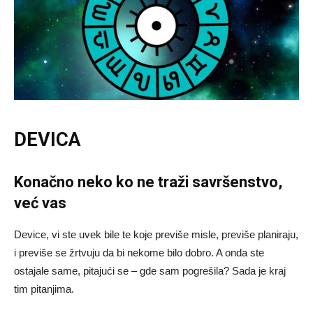
DEVICA
Konačno neko ko ne traži savršenstvo,
već vas
Device, vi ste uvek bile te koje previše misle, previše planiraju,
i previše se žrtvuju da bi nekome bilo dobro. A onda ste
ostajale same, pitajući se – gde sam pogrešila? Sada je kraj
tim pitanjima.