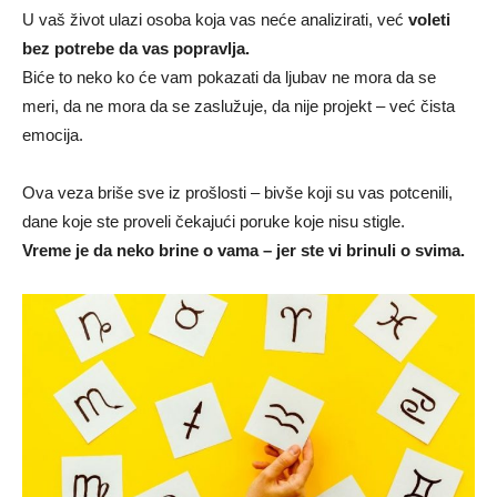
U vaš život ulazi osoba koja vas neće analizirati, već
voleti
bez potrebe da vas popravlja.
Biće to neko ko će vam pokazati da ljubav ne mora da se
meri, da ne mora da se zaslužuje, da nije projekt – već čista
emocija.
Ova veza briše sve iz prošlosti – bivše koji su vas potcenili,
dane koje ste proveli čekajući poruke koje nisu stigle.
Vreme je da neko brine o vama – jer ste vi brinuli o svima.