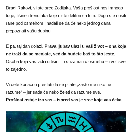
Dragi Rakovi, vi ste srce Zodijaka. Vaša prošlost nosi mnogo
tuge, tišine i trenutaka koje niste delili ni sa kim. Dugo ste nosili
rane pod osmehom i nadali se da će neko jednog dana
prepoznati vašu dubinu.
E pa, taj dan dolazi.
Prava ljubav ulazi u vaš život – ona koja
ne traži da se menjate, već da budete baš to što jeste.
Osoba koja vas vidi i u tišini i u suzama i u osmehu – i voli sve
to zajedno.
Vi ćete konačno prestati da se pitate „zašto me niko ne
razume“ – jer sada će neko želeti da razume sve.
Prošlost ostaje iza vas – ispred vas je srce koje vas čeka.