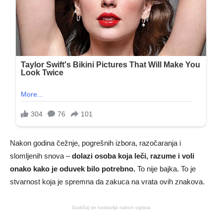
Nakon godina čežnje, pogrešnih izbora, razočaranja i
slomljenih snova –
dolazi osoba koja leči, razume i voli
onako kako je oduvek bilo potrebno.
To nije bajka. To je
stvarnost koja je spremna da zakuca na vrata ovih znakova.
Sadržaj se nastavlja nakon oglasa