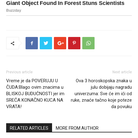
Previous article
Next article
Vreme je da POVERUJU U
Ova 3 horoskopska znaka u
ČUDA:Blago ovim znacima u
julu dobijaju nagradu
BLISKOJ BUDUĆNOSTI jer im
univerzuma: Sve će im ići od
SREĆA KONAČNO KUCA NA
ruke, znaće tačno koje poteze
VRATA!
da povuku
RELATED ARTICLES
MORE FROM AUTHOR