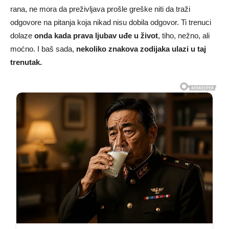
rana, ne mora da preživljava prošle greške niti da traži
odgovore na pitanja koja nikad nisu dobila odgovor. Ti trenuci
dolaze
onda kada prava ljubav uđe u život
, tiho, nežno, ali
moćno. I baš sada,
nekoliko znakova zodijaka ulazi u taj
trenutak.