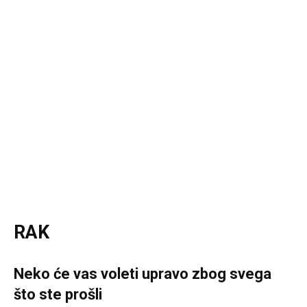
RAK
Neko će vas voleti upravo zbog svega
što ste prošli