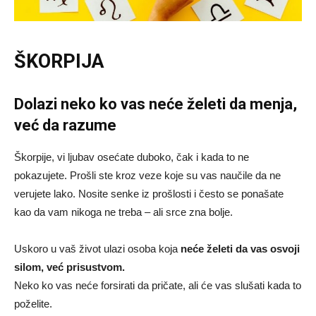
ŠKORPIJA
Dolazi neko ko vas neće želeti da menja,
već da razume
Škorpije, vi ljubav osećate duboko, čak i kada to ne
pokazujete. Prošli ste kroz veze koje su vas naučile da ne
verujete lako. Nosite senke iz prošlosti i često se ponašate
kao da vam nikoga ne treba – ali srce zna bolje.
Uskoro u vaš život ulazi osoba koja
neće želeti da vas osvoji
silom, već prisustvom.
Neko ko vas neće forsirati da pričate, ali će vas slušati kada to
poželite.