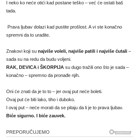
I neko ko neće otići kad postane teško – već će ostati baš
tada.
Prava ljubav dolazi kad pustite prošlost. A vi ste konačno
spremni da to uradite.
Znakovi koji su
najviše voleli, najviše patili i najviše ćutali
–
sada su na redu da budu voljeni.
RAK, DEVICA i ŠKORPIJA
su dugo tražili ono što je sada –
konačno – spremno da pronađe njih.
Oni će znati da je to to – jer ovaj put neće boleti.
Ovaj put će biti lako, tiho i duboko.
I ovaj put – neće morati da se pitaju da li je to prava ljubav.
Biće sigurno. I biće zauvek.