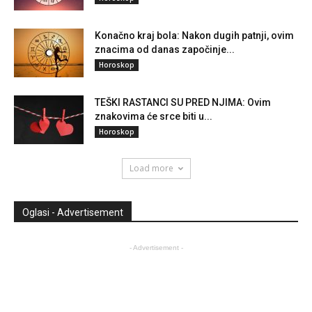
Konačno kraj bola: Nakon dugih patnji, ovim
znacima od danas započinje...
Horoskop
TEŠKI RASTANCI SU PRED NJIMA: Ovim
znakovima će srce biti u...
Horoskop
Load more
Oglasi - Advertisement
- Advertisement -