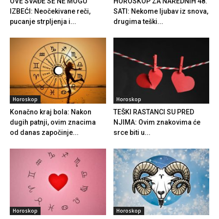
OVE SVAĐE SE NE MOGU
HOROSKOP ZA NAREDNIH 48.
IZBEĆI: Neočekivane reči,
SATI: Nekome ljubav iz snova,
pucanje strpljenja i...
drugima teški...
Horoskop
Horoskop
Konačno kraj bola: Nakon
TEŠKI RASTANCI SU PRED
dugih patnji, ovim znacima
NJIMA: Ovim znakovima će
od danas započinje...
srce biti u...
Horoskop
Horoskop