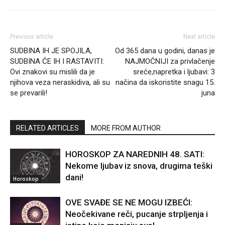
Previous article
Next article
SUDBINA IH JE SPOJILA,
Od 365 dana u godini, danas je
SUDBINA ĆE IH I RASTAVITI:
NAJMOĆNIJI za privlačenje
Ovi znakovi su mislili da je
sreće,napretka i ljubavi: 3
njihova veza neraskidiva, ali su
načina da iskoristite snagu 15.
se prevarili!
juna
RELATED ARTICLES
MORE FROM AUTHOR
HOROSKOP ZA NAREDNIH 48. SATI:
Nekome ljubav iz snova, drugima teški
dani!
Horoskop
OVE SVAĐE SE NE MOGU IZBEĆI:
Neočekivane reči, pucanje strpljenja i