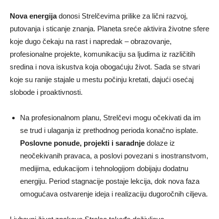
Nova energija
donosi Strelčevima prilike za lični razvoj,
putovanja i sticanje znanja. Planeta sreće aktivira životne sfere
koje dugo čekaju na rast i napredak – obrazovanje,
profesionalne projekte, komunikaciju sa ljudima iz različitih
sredina i nova iskustva koja obogaćuju život. Sada se stvari
koje su ranije stajale u mestu počinju kretati, dajući osećaj
slobode i proaktivnosti.
Na profesionalnom planu, Strelčevi mogu očekivati da im
se trud i ulaganja iz prethodnog perioda konačno isplate.
Poslovne ponude, projekti i saradnje
dolaze iz
neočekivanih pravaca, a poslovi povezani s inostranstvom,
medijima, edukacijom i tehnologijom dobijaju dodatnu
energiju. Period stagnacije postaje lekcija, dok nova faza
omogućava ostvarenje ideja i realizaciju dugoročnih ciljeva.