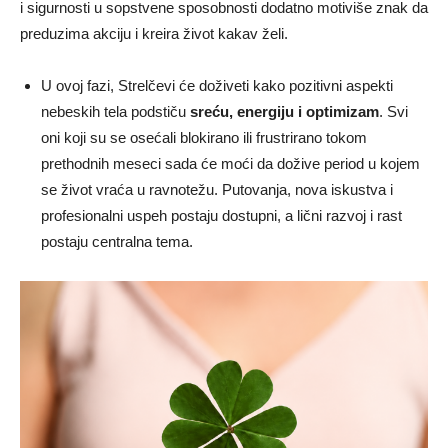
i sigurnosti u sopstvene sposobnosti dodatno motiviše znak da
preduzima akciju i kreira život kakav želi.
U ovoj fazi, Strelčevi će doživeti kako pozitivni aspekti
nebeskih tela podstiču
sreću, energiju i optimizam
. Svi
oni koji su se osećali blokirano ili frustrirano tokom
prethodnih meseci sada će moći da dožive period u kojem
se život vraća u ravnotežu. Putovanja, nova iskustva i
profesionalni uspeh postaju dostupni, a lični razvoj i rast
postaju centralna tema.