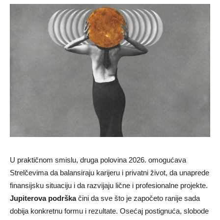
U praktičnom smislu, druga polovina 2026. omogućava
Strelčevima da balansiraju karijeru i privatni život, da unaprede
finansijsku situaciju i da razvijaju lične i profesionalne projekte.
Jupiterova podrška
čini da sve što je započeto ranije sada
dobija konkretnu formu i rezultate. Osećaj postignuća, slobode