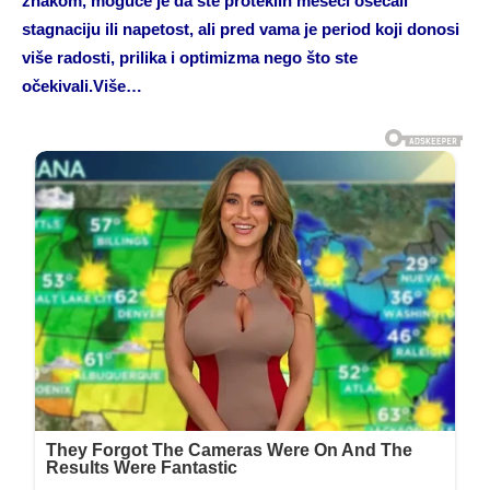
znakom, moguće je da ste proteklih meseci osećali
stagnaciju ili napetost, ali pred vama je period koji donosi
više radosti, prilika i optimizma nego što ste
očekivali.Više…