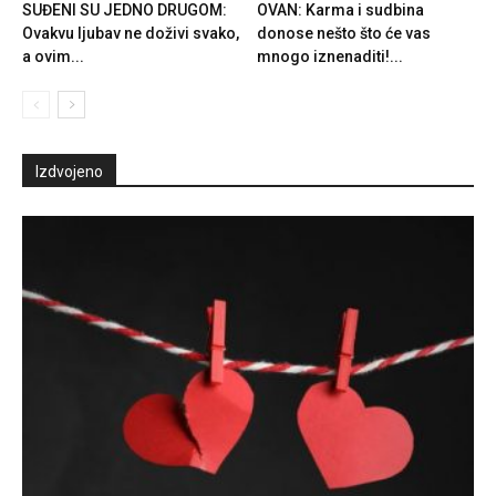
SUĐENI SU JEDNO DRUGOM:
OVAN: Karma i sudbina
Ovakvu ljubav ne doživi svako,
donose nešto što će vas
a ovim...
mnogo iznenaditi!...
Izdvojeno