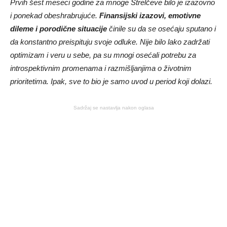
Prvih šest meseci godine za mnoge Strelčeve bilo je izazovno
i ponekad obeshrabrujuće.
Finansijski izazovi, emotivne
dileme i porodične situacije
činile su da se osećaju sputano i
da konstantno preispituju svoje odluke. Nije bilo lako zadržati
optimizam i veru u sebe, pa su mnogi osećali potrebu za
introspektivnim promenama i razmišljanjima o životnim
prioritetima. Ipak, sve to bio je samo uvod u period koji dolazi.
Sadržaj se nastavlja nakon oglasa