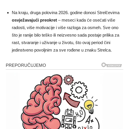
Na kraju, druga polovina 2026. godine donosi Strelčevima
osvježavajući preokret
– meseci kada će osećati više
radosti, više motivacije i više razloga za osmeh. Sve ono
što je ranije bilo teško ili neizvesno sada postaje prilika za
rast, stvaranje i uživanje u životu, što ovaj period čini
jedinstveno povoljnim za sve rođene u znaku Strelca.