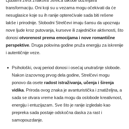
Ljubavni život znakova Strelca takođe doživljava
transformaciju. Oni koji su u vezama mogu očekivati da će
nesuglasice koje su ih ranije opterećivale sada biti rešene
lakše i prirodnije. Slobodni Strelčevi imaju šansu da upoznaju
nove ljude kroz putovanja, kurseve ili zajedničke aktivnosti, što
donosi
otvorenost prema emocijama i nove romantične
perspektive
. Druga polovina godine pruža energiju za iskrenije
i autentičnije veze.
Psihološki, ovaj period donosi i osećaj unutrašnje slobode.
Nakon izazovnog prvog dela godine, Strelčevi mogu
ponovo da osete
radost istraživanja, učenja i širenja
vidika
. Priroda ovog znaka je avanturistička i znatiželjna, a
sada se otvara vreme kada mogu da oslobode kreativnost,
energiju i entuzijazam. Sve što je ranije izgledalo kao
prepreka sada postaje odskočna daska za rast i
samopouzdanje.