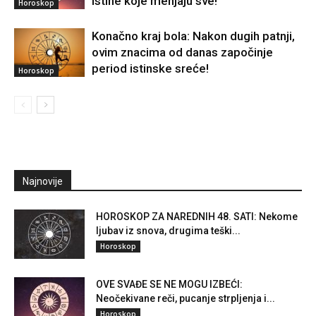
istine koje menjaju sve!
Horoskop
Konačno kraj bola: Nakon dugih patnji,
ovim znacima od danas započinje
period istinske sreće!
Horoskop
Najnovije
HOROSKOP ZA NAREDNIH 48. SATI: Nekome
ljubav iz snova, drugima teški...
Horoskop
OVE SVAĐE SE NE MOGU IZBEĆI:
Neočekivane reči, pucanje strpljenja i...
Horoskop