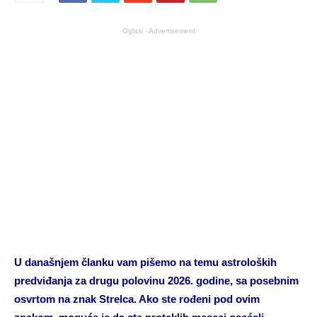
Oglasi - Advertisement
U današnjem članku vam pišemo na temu astroloških
predviđanja za drugu polovinu 2026. godine, sa posebnim
osvrtom na znak Strelca. Ako ste rođeni pod ovim