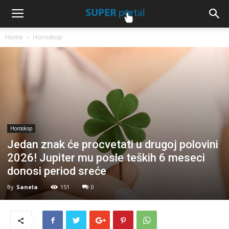
Home
Horoskop
Horoskop
Jedan znak će procvetati u drugoj polovini
2026! Jupiter mu posle teških 6 meseci
donosi period sreće
By
Sanela
151
0