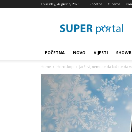
Thursday, August 6, 2026
Početna
O nama
Kon
Super
blog
POČETNA
NOVO
VIJESTI
SHOWB
Home
Horoskop
Jarčevi, nemojte da kažete da va