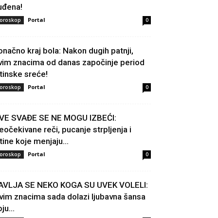
uđena!
Portal
oroskop
0
onačno kraj bola: Nakon dugih patnji,
vim znacima od danas započinje period
stinske sreće!
Portal
oroskop
0
VE SVAĐE SE NE MOGU IZBEĆI:
eočekivane reči, pucanje strpljenja i
stine koje menjaju...
Portal
oroskop
0
AVLJA SE NEKO KOGA SU UVEK VOLELI:
vim znacima sada dolazi ljubavna šansa
ju...