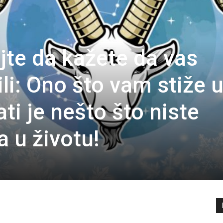
jte da kažete da vas
li: Ono što vam stiže 
ti je nešto što niste
a u životu!