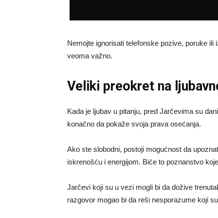
Nemojte ignorisati telefonske pozive, poruke ili
veoma važno.
Veliki preokret na ljubav
Kada je ljubav u pitanju, pred Jarčevima su da
konačno da pokaže svoja prava osećanja.
Ako ste slobodni, postoji mogućnost da upoznat
iskrenošću i energijom. Biće to poznanstvo koj
Jarčevi koji su u vezi mogli bi da dožive trenutak
razgovor mogao bi da reši nesporazume koji su