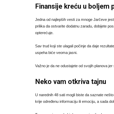
Finansije kreću u boljem 
Jedna od najlepših vesti za mnoge Jarčeve jest
prilika da ostvarite dodatnu zaradu, dobijete po
opterećuje.
Sav trud koji ste ulagali počinje da daje rezulta
uspeha biće veoma jasni.
Važno je da ne odustajete od svojih planova jer se
Neko vam otkriva tajnu
U narednih 48 sati mogli biste da saznate nešto 
krije određenu informaciju ili emociju, a sada do