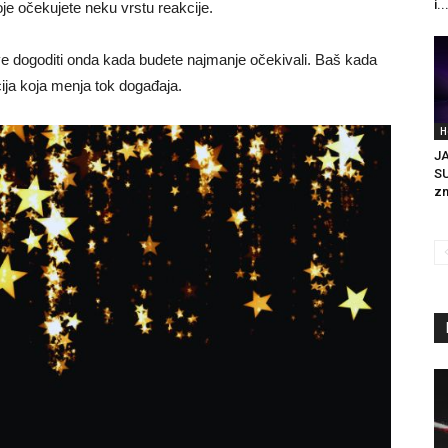
i..
je očekujete neku vrstu reakcije.
ve dogoditi onda kada budete najmanje očekivali. Baš kada
cija koja menja tok događaja.
H
J
SU
zn