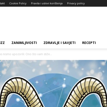
takt
Cookie Policy
Pravila i uslovi korištenja
Privacy policy
IZZ
ZANIMLJIVOSTI
ZDRAVLJE I SAVJETI
RECEPTI
s nismo upozorili: Ono što vam stiže...