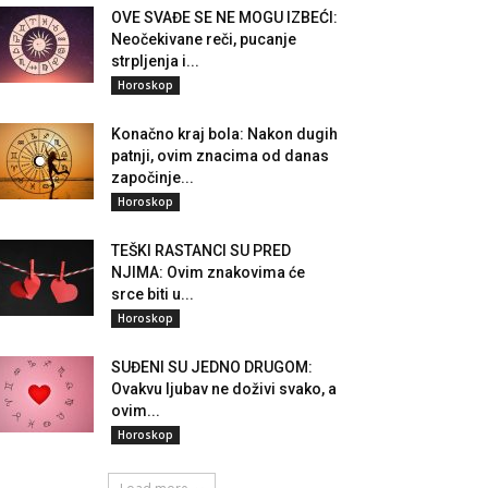
OVE SVAĐE SE NE MOGU IZBEĆI:
Neočekivane reči, pucanje
strpljenja i...
Horoskop
Konačno kraj bola: Nakon dugih
patnji, ovim znacima od danas
započinje...
Horoskop
TEŠKI RASTANCI SU PRED
NJIMA: Ovim znakovima će
srce biti u...
Horoskop
SUĐENI SU JEDNO DRUGOM:
Ovakvu ljubav ne doživi svako, a
ovim...
Horoskop