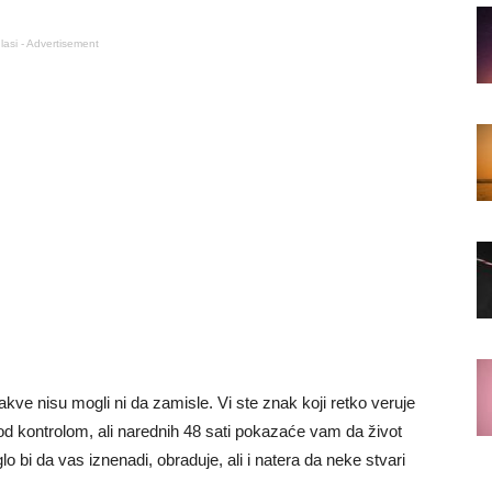
lasi - Advertisement
ve nisu mogli ni da zamisle. Vi ste znak koji retko veruje
pod kontrolom, ali narednih 48 sati pokazaće vam da život
 bi da vas iznenadi, obraduje, ali i natera da neke stvari