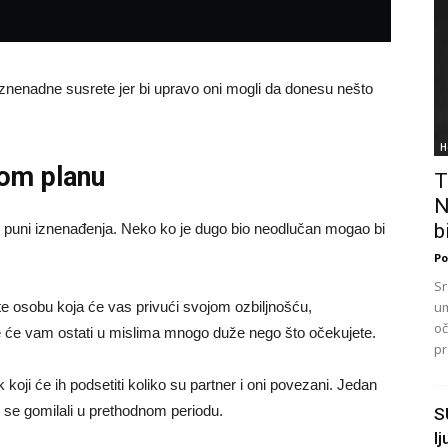
 iznenadne susrete jer bi upravo oni mogli da donesu nešto
H
nom planu
T
N
bi
ni puni iznenađenja. Neko ko je dugo bio neodlučan mogao bi
Po
Sr
um
e osobu koja će vas privući svojom ozbiljnošću,
oč
e će vam ostati u mislima mnogo duže nego što očekujete.
pr
 koji će ih podsetiti koliko su partner i oni povezani. Jedan
 se gomilali u prethodnom periodu.
S
l