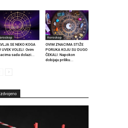
.
oroskop
Horoskop
AVLJA SE NEKO KOGA
OVIM ZNACIMA STIŽE
 UVEK VOLELI: Ovim
PORUKA KOJU SU DUGO
acima sada dolazi...
ČEKALI: Napokon
dobijaju priliku...
Izdvojeno