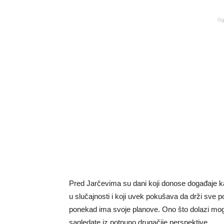
Og
Pred Jarčevima su dani koji donose događaje kak
u slučajnosti i koji uvek pokušava da drži sve 
ponekad ima svoje planove. Ono što dolazi moglo
sagledate iz potpuno drugačije perspektive.