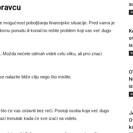
s
pravcu
H
e mogućnost poboljšanja finansijske situacije. Pred vama je
K
slovnu ponudu ili konačno rešite problem koji vas već dugo
o
i
H
te. Možda nećete odmah videti celu sliku, ali prvi znaci
O
 nalazite bliže cilju nego što mislite.
N
i
H
što će vas ostaviti bez reči. Postoji osoba koja već dugo
J
lazi trenutak kada će sve izaći na videlo.
O
ko