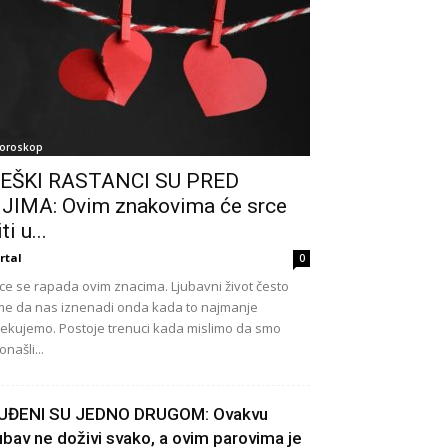
oroskop
EŠKI RASTANCI SU PRED
JIMA: Ovim znakovima će srce
ti u...
rtal
0
ce se rapada ovim znacima. Ljubavni život često
e da nas iznenadi onda kada to najmanje
ekujemo. Postoje trenuci kada mislimo da smo
onašli...
UĐENI SU JEDNO DRUGOM: Ovakvu
jubav ne doživi svako, a ovim parovima je