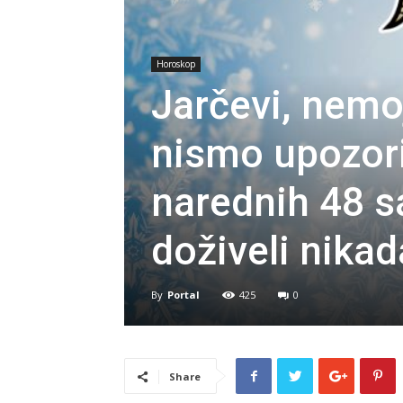
Horoskop
Jarčevi, nemo
nismo upozori
narednih 48 sa
doživeli nikad
By
Portal
425
0
Share