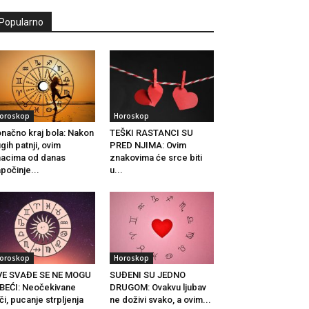
Popularno
oroskop
Horoskop
načno kraj bola: Nakon
TEŠKI RASTANCI SU
gih patnji, ovim
PRED NJIMA: Ovim
acima od danas
znakovima će srce biti
počinje...
u...
oroskop
Horoskop
VE SVAĐE SE NE MOGU
SUĐENI SU JEDNO
BEĆI: Neočekivane
DRUGOM: Ovakvu ljubav
či, pucanje strpljenja
ne doživi svako, a ovim...