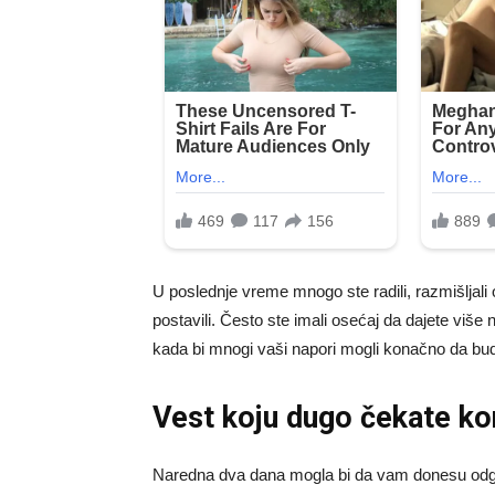
U poslednje vreme mnogo ste radili, razmišljali o 
postavili. Često ste imali osećaj da dajete više
kada bi mnogi vaši napori mogli konačno da bu
Vest koju dugo čekate ko
Naredna dva dana mogla bi da vam donesu odgov