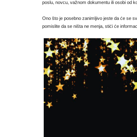
poslu, novcu, važnom dokumentu ili osobi od ko
Ono što je posebno zanimljivo jeste da će se s
pomislite da se ništa ne menja, stići će informa