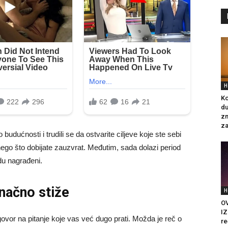
H
Ko
du
zn
za
budućnosti i trudili se da ostvarite ciljeve koje ste sebi
 nego što dobijate zauzvrat. Međutim, sada dolazi period
du nagrađeni.
načno stiže
H
O
IZ
or na pitanje koje vas već dugo prati. Možda je reč o
re