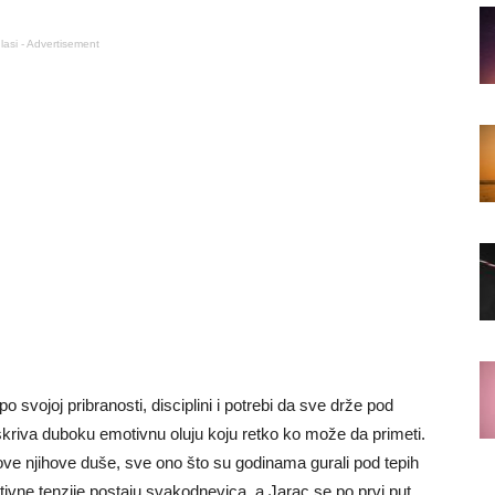
lasi - Advertisement
o svojoj pribranosti, disciplini i potrebi da sve drže pod
skriva duboku emotivnu oluju koju retko ko može da primeti.
love njihove duše, sve ono što su godinama gurali pod tepih
ivne tenzije postaju svakodnevica, a Jarac se po prvi put