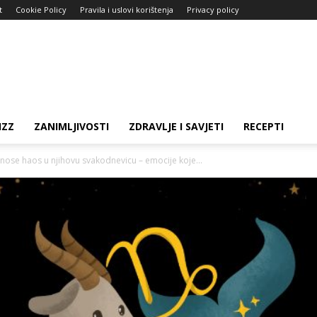
t
Cookie Policy
Pravila i uslovi korištenja
Privacy policy
IZZ
ZANIMLJIVOSTI
ZDRAVLJE I SAVJETI
RECEPTI
nose haos u njihovu svakodnevicu – emocije koje...