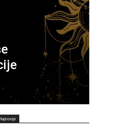
se
ije
Najnovije