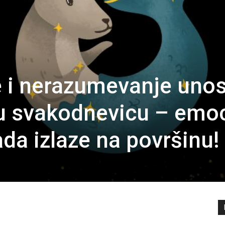
 i nerazumevanje uno
u svakodnevicu – emoc
sada izlaze na površinu!