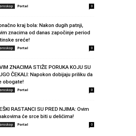
Portal
oroskop
0
onačno kraj bola: Nakon dugih patnji,
vim znacima od danas započinje period
stinske sreće!
Portal
oroskop
0
VIM ZNACIMA STIŽE PORUKA KOJU SU
UGO ČEKALI: Napokon dobijaju priliku da
e obogate!
Portal
oroskop
0
EŠKI RASTANCI SU PRED NJIMA: Ovim
nakovima će srce biti u delićima!
Portal
oroskop
0