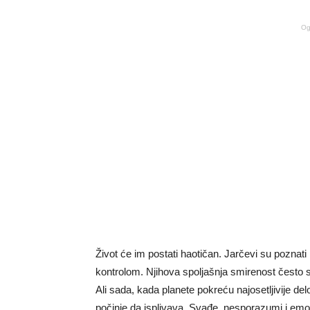
Og
Život će im postati haotičan. Jarčevi su poznati p
kontrolom. Njihova spoljašnja smirenost često 
Ali sada, kada planete pokreću najosetljivije de
počinje da isplivava. Svađe, nesporazumi i emot