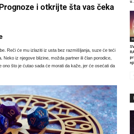
u.
 Prognoze
i otkrijte šta vas čeka
e
H
S
. Reči će mu izlaziti iz usta bez razmišljanja, suze će teći
R
pr
 Neko iz njegove blizine, možda partner ili član porodice,
nj
 ono što je ćutao sada će morati da kaže, jer će osećati da