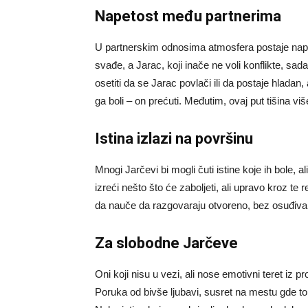
Napetost među partnerima
U partnerskim odnosima atmosfera postaje nape
svađe, a Jarac, koji inače ne voli konflikte, s
osetiti da se Jarac povlači ili da postaje hladan,
ga boli – on prećuti. Međutim, ovaj put tišina vi
Istina izlazi na površinu
Mnogi Jarčevi bi mogli čuti istine koje ih bole, 
izreći nešto što će zaboljeti, ali upravo kroz te
da nauče da razgovaraju otvoreno, bez osuđiva
Za slobodne Jarčeve
Oni koji nisu u vezi, ali nose emotivni teret iz pr
Poruka od bivše ljubavi, susret na mestu gde to