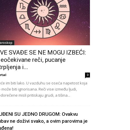
oroskop
VE SVAĐE SE NE MOGU IZBEĆI:
eočekivane reči, pucanje
trpljenja i...
rtal
0
će im biti lako. U vazduhu se oseća napetost koja
 može biti ignorisana. Reči vise između ljudi,
dorečene misli pritiskaju grudi, a tišina...
UĐENI SU JEDNO DRUGOM: Ovakvu
jubav ne doživi svako, a ovim parovima je
uđena!