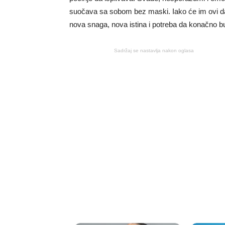
suočava sa sobom bez maski. Iako će im ovi dan
nova snaga, nova istina i potreba da konačno budu
Sadržaj se nastavlja nakon oglasa