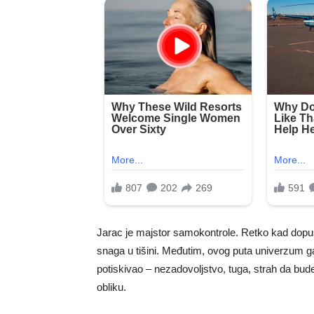
Jarac je majstor samokontrole. Retko kad dopušt
snaga u tišini. Međutim, ovog puta univerzum ga 
potiskivao – nezadovoljstvo, tuga, strah da bud
obliku.