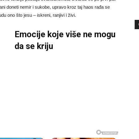
i doneti nemir i sukobe, upravo kroz taj haos rađa se
 ono što jesu – iskreni, ranjivi i živi.
Emocije koje više ne mogu
da se kriju