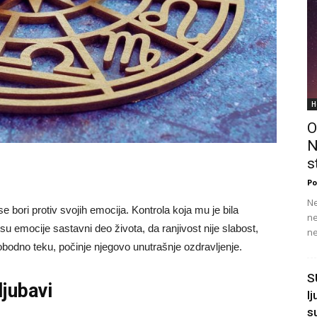
H
O
N
s
Po
Ne
e bori protiv svojih emocija. Kontrola koja mu je bila
ne
su emocije sastavni deo života, da ranjivost nije slabost,
ne
bodno teku, počinje njegovo unutrašnje ozdravljenje.
S
jubavi
l
s