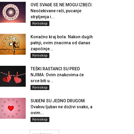
OVE SVAĐE SE NE MOGU IZBEĆI:
Neočekivane reči, pucanje
strpljenja i...
Horoskop
Konačno kraj bola: Nakon dugih
patnji, ovim znacima od danas
započinje...
Horoskop
TEŠKI RASTANCI SU PRED
NJIMA: Ovim znakovima će
srce biti u...
Horoskop
SUĐENI SU JEDNO DRUGOM:
Ovakvu ljubav ne doživi svako, a
ovim...
Horoskop