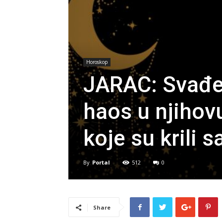
Horoskop
JARAC: Svađe
haos u njihov
koje su krili 
By
Portal
512
0
Share