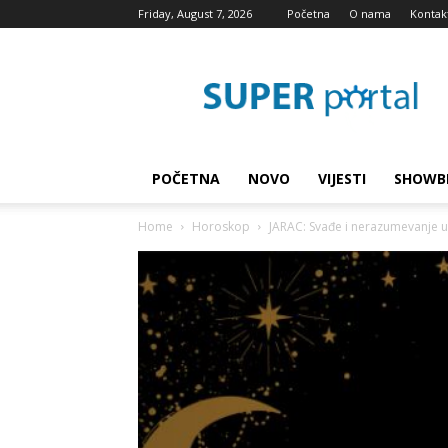
Friday, August 7, 2026
Početna
O nama
Kontak
Super
blog
POČETNA
NOVO
VIJESTI
SHOWB
Home
Horoskop
JARAC: Svađe i nerazumevanje u