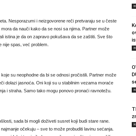
H
ta. Nesporazumi i neizgovorene reči pretvaraju se u česte
K
ada mora da nauči kako da se nosi sa njima. Partner može
o
 ali istina je da on zapravo pokušava da se zaštiti. Sve što
i
še nije spas, već problem.
H
O
D
ali koje su neophodne da bi se odnosi pročistili. Partner može
s
 reči dolazi jasnoća. Oni koji su u stabilnim vezama moraće
H
nja i straha. Samo tako mogu ponovo pronaći ravnotežu.
T
z
ošlosti, sada bi mogli doživeti susret koji budi stare rane.
H
 najmanje očekuju – sve to može probuditi lavinu sećanja.