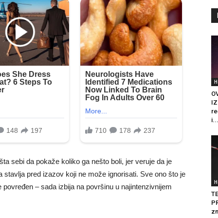
H
O
IZ
re
i..
a sebi da pokaže koliko ga nešto boli, jer veruje da je
stavlja pred izazov koji ne može ignorisati. Sve ono što je
H
e povređen – sada izbija na površinu u najintenzivnijem
T
PR
zn