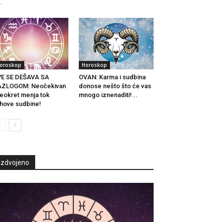
..
oroskop
Horoskop
VE SE DEŠAVA SA
OVAN: Karma i sudbina
AZLOGOM: Neočekivan
donose nešto što će vas
eokret menja tok
mnogo iznenaditi!...
ihove sudbine!
Izdvojeno