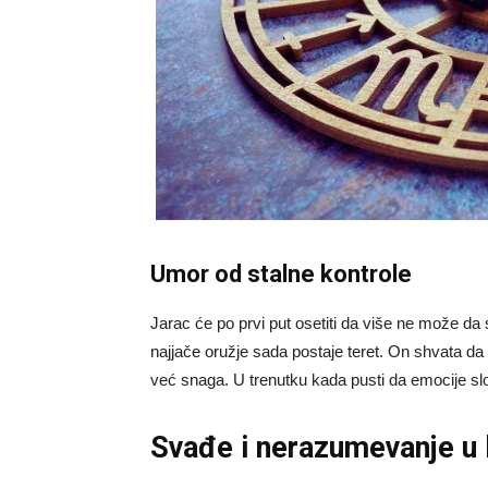
Umor od stalne kontrole
Jarac će po prvi put osetiti da više ne može da s
najjače oružje sada postaje teret. On shvata da 
već snaga. U trenutku kada pusti da emocije slo
Svađe i nerazumevanje u l