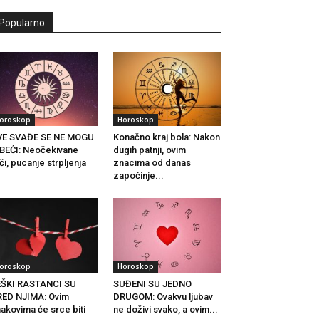
Popularno
oroskop
Horoskop
VE SVAĐE SE NE MOGU
Konačno kraj bola: Nakon
BEĆI: Neočekivane
dugih patnji, ovim
či, pucanje strpljenja
znacima od danas
.
započinje...
oroskop
Horoskop
EŠKI RASTANCI SU
SUĐENI SU JEDNO
ED NJIMA: Ovim
DRUGOM: Ovakvu ljubav
akovima će srce biti
ne doživi svako, a ovim...