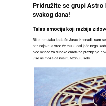
Pridružite se grupi
Astro
svakog dana!
Talas emocija koji razbija zidov
Biće trenutaka kada će Jarac iznenaditi sam sebe
bez najave, a srce će mu kucati jače nego ikada.
biće okidač za duboko emotivno pražnjenje. Sve
više ne može da nosi tu težinu u sebi.