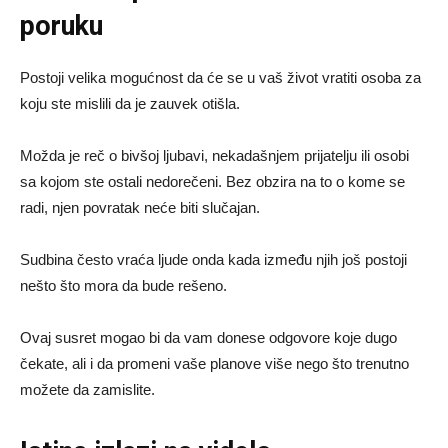
poruku
Postoji velika mogućnost da će se u vaš život vratiti osoba za
koju ste mislili da je zauvek otišla.
Možda je reč o bivšoj ljubavi, nekadašnjem prijatelju ili osobi
sa kojom ste ostali nedorečeni. Bez obzira na to o kome se
radi, njen povratak neće biti slučajan.
Sudbina često vraća ljude onda kada između njih još postoji
nešto što mora da bude rešeno.
Ovaj susret mogao bi da vam donese odgovore koje dugo
čekate, ali i da promeni vaše planove više nego što trenutno
možete da zamislite.