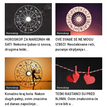
Horoskop
Horoskop
HOROSKOP ZA NAREDNIH 48.
OVE SVAĐE SE NE MOGU
SATI: Nekome ljubav iz snova,
IZBEĆI: Neočekivane reči,
drugima teški...
pucanje strpljenja i...
Horoskop
Horoskop
Konačno kraj bola: Nakon
TEŠKI RASTANCI SU PRED
dugih patnji, ovim znacima
NJIMA: Ovim znakovima će
od danas započinje...
srce biti u...