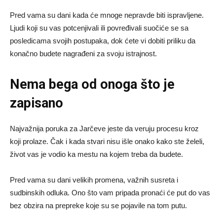
Pred vama su dani kada će mnoge nepravde biti ispravljene.
Ljudi koji su vas potcenjivali ili povređivali suočiće se sa
posledicama svojih postupaka, dok ćete vi dobiti priliku da
konačno budete nagrađeni za svoju istrajnost.
Nema bega od onoga što je
zapisano
Najvažnija poruka za Jarčeve jeste da veruju procesu kroz
koji prolaze. Čak i kada stvari nisu išle onako kako ste želeli,
život vas je vodio ka mestu na kojem treba da budete.
Pred vama su dani velikih promena, važnih susreta i
sudbinskih odluka. Ono što vam pripada pronaći će put do vas
bez obzira na prepreke koje su se pojavile na tom putu.