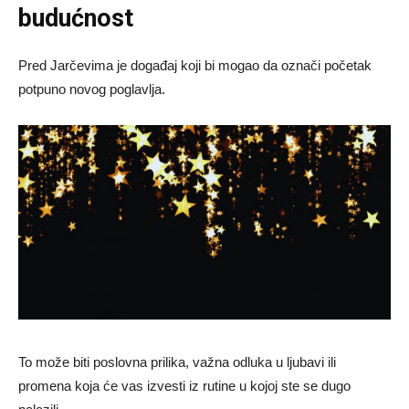
budućnost
Pred Jarčevima je događaj koji bi mogao da označi početak
potpuno novog poglavlja.
To može biti poslovna prilika, važna odluka u ljubavi ili
promena koja će vas izvesti iz rutine u kojoj ste se dugo