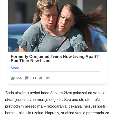
Sada ulazite u period kada će vam život pokazati da se neke
stvari jednostavno moraju dogoditi. Sve ono što ste prošli u
prethodnim mesecima – razočaranja, čekanja, neizvesnosti i
borbe – nije bilo uzalud. Naprotiv, sudbina vas je pripremala za