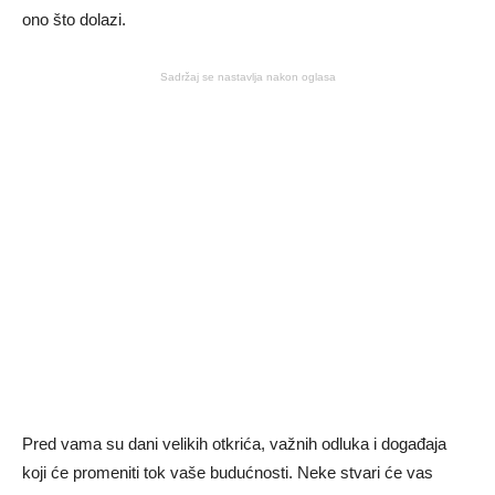
ono što dolazi.
Sadržaj se nastavlja nakon oglasa
Pred vama su dani velikih otkrića, važnih odluka i događaja
koji će promeniti tok vaše budućnosti. Neke stvari će vas