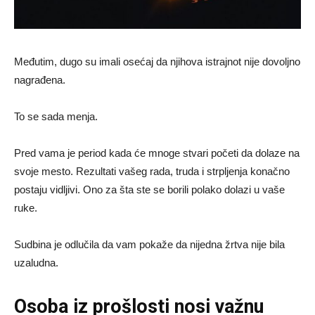
Međutim, dugo su imali osećaj da njihova istrajnot nije dovoljno
nagrađena.
To se sada menja.
Pred vama je period kada će mnoge stvari početi da dolaze na
svoje mesto. Rezultati vašeg rada, truda i strpljenja konačno
postaju vidljivi. Ono za šta ste se borili polako dolazi u vaše
ruke.
Sudbina je odlučila da vam pokaže da nijedna žrtva nije bila
uzaludna.
Osoba iz prošlosti nosi važnu