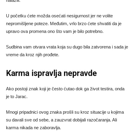
nalazili.
U početku ćete možda osećati nesigurnost jer ne volite
nepromišljene poteze. Međutim, vrlo brzo ćete shvatiti da je
upravo ova promena ono što vam je bilo potrebno.
Sudbina vam otvara vrata koja su dugo bila zatvorena i sada je
vreme da kroz njih prođete.
Karma ispravlja nepravde
Ako postoji znak koji je često ćutao dok ga život testira, onda
je to Jarac.
Mnogi pripadnici ovog znaka prošli su kroz situacije u kojima
su davali sve od sebe, a zauzvrat dobijali razočaranja. Ali
karma nikada ne zaboravlja.