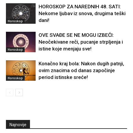
HOROSKOP ZA NAREDNIH 48. SATI:
Nekome ljubav iz snova, drugima teški
dani!
Horoskop
OVE SVAĐE SE NE MOGU IZBEĆI:
Neočekivane reči, pucanje strpljenja i
istine koje menjaju sve!
Horoskop
Konačno kraj bola: Nakon dugih patnji,
ovim znacima od danas započinje
period istinske sreće!
Horoskop
Najnovije