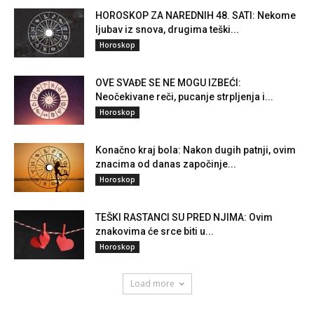
HOROSKOP ZA NAREDNIH 48. SATI: Nekome
ljubav iz snova, drugima teški...
Horoskop
OVE SVAĐE SE NE MOGU IZBEĆI:
Neočekivane reči, pucanje strpljenja i...
Horoskop
Konačno kraj bola: Nakon dugih patnji, ovim
znacima od danas započinje...
Horoskop
TEŠKI RASTANCI SU PRED NJIMA: Ovim
znakovima će srce biti u...
Horoskop
Load more