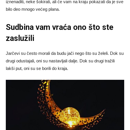
iznenaditi, neke šokirati, ali će vam na kraju pokazati da je sve
bilo deo mnogo većeg plana.
Sudbina vam vraća ono što ste
zaslužili
Jarčevi su često morali da budu jači nego što su želeli. Dok su
drugi odustajali, oni su nastavljali dalje. Dok su drugi tražili
lakši put, oni su se borili do kraja.