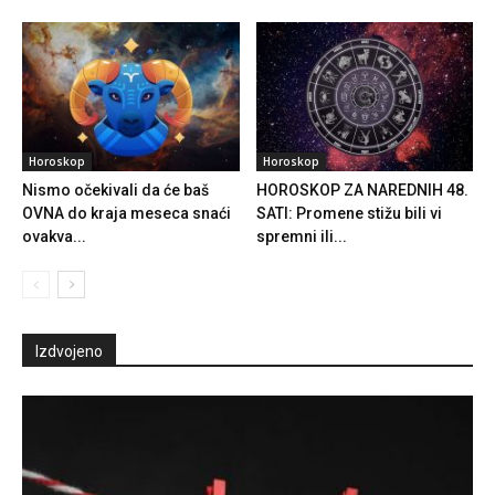
Horoskop
Horoskop
Nismo očekivali da će baš
HOROSKOP ZA NAREDNIH 48.
OVNA do kraja meseca snaći
SATI: Promene stižu bili vi
ovakva...
spremni ili...
Izdvojeno