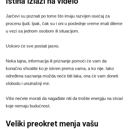
Istina izlazi na videlo
Jarčevi su poznati po tome što imaju razvijen osećaj za
procenu ljudi. Ipak, čak su i oni u poslednje vreme imali dileme
u vezi sa jednom osobom ili situacijom.
Uskoro će sve postati jasno.
Neka tajna, informacija ili priznanje pomoći će vam da
konačno shvatite ko je iskren prema vama, a ko nije. Iako
određena saznanja možda neće biti laka, ona će vam doneti
slobodu i unutrašnji mir.
Više nećete morati da nagađate niti da trošite energiju na stvari
koje nemaju budućnost.
Veliki preokret menja vašu