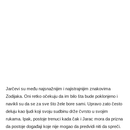
Jarčevi su među najsnažnijim i najistrajnijim znakovima
Zodijaka. Oni retko očekuju da im bilo šta bude poklonjeno i
navikli su da se za sve što žele bore sami. Upravo zato često
deluju kao ljudi koji svoju sudbinu drže čvrsto u svojim
rukama. Ipak, postoje trenuci kada čak i Jarac mora da prizna
da postoje događaji koje nije mogao da predvidi niti da spreči.