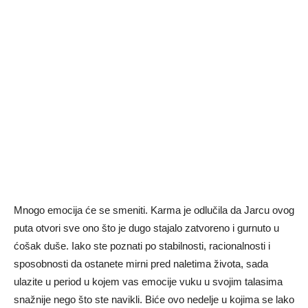
Mnogo emocija će se smeniti. Karma je odlučila da Jarcu ovog
puta otvori sve ono što je dugo stajalo zatvoreno i gurnuto u
ćošak duše. Iako ste poznati po stabilnosti, racionalnosti i
sposobnosti da ostanete mirni pred naletima života, sada
ulazite u period u kojem vas emocije vuku u svojim talasima
snažnije nego što ste navikli. Biće ovo nedelje u kojima se lako