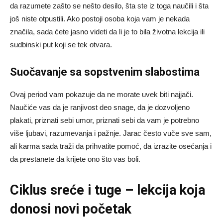
da razumete zašto se nešto desilo, šta ste iz toga naučili i šta
još niste otpustili. Ako postoji osoba koja vam je nekada
značila, sada ćete jasno videti da li je to bila životna lekcija ili
sudbinski put koji se tek otvara.
Suočavanje sa sopstvenim slabostima
Ovaj period vam pokazuje da ne morate uvek biti najjači.
Naučiće vas da je ranjivost deo snage, da je dozvoljeno
plakati, priznati sebi umor, priznati sebi da vam je potrebno
više ljubavi, razumevanja i pažnje. Jarac često vuče sve sam,
ali karma sada traži da prihvatite pomoć, da izrazite osećanja i
da prestanete da krijete ono što vas boli.
Ciklus sreće i tuge – lekcija koja
donosi novi početak