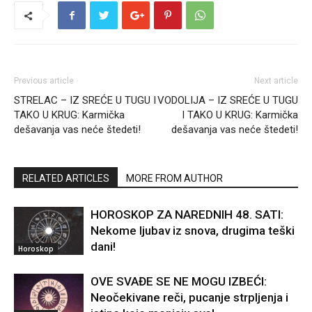
Previous article
Next article
STRELAC – IZ SREĆE U TUGU I
VODOLIJA – IZ SREĆE U TUGU
TAKO U KRUG: Karmička
I TAKO U KRUG: Karmička
dešavanja vas neće štedeti!
dešavanja vas neće štedeti!
RELATED ARTICLES
MORE FROM AUTHOR
HOROSKOP ZA NAREDNIH 48. SATI:
Nekome ljubav iz snova, drugima teški
dani!
Horoskop
OVE SVAĐE SE NE MOGU IZBEĆI:
Neočekivane reči, pucanje strpljenja i