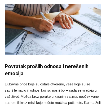
Povratak prošlih odnosa i nerešenih
emocija
Ljubavne priče koje su ostale otvorene, veze koje su se
završile naglo ili odnosi koji su nosili bol – sada se vraćaju u
vaš život. Možda kroz poruke u kasnim satima, neočekivane
susrete ili kroz misli koje nećete moći da potisnete. Karma želi