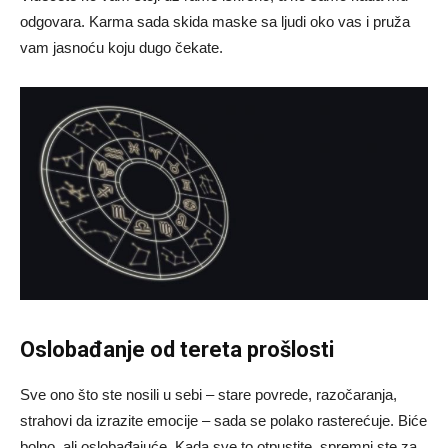
odgovara. Karma sada skida maske sa ljudi oko vas i pruža
vam jasnoću koju dugo čekate.
Oslobađanje od tereta prošlosti
Sve ono što ste nosili u sebi – stare povrede, razočaranja,
strahovi da izrazite emocije – sada se polako rasterećuje. Biće
bolno, ali oslobađajuće. Kada sve to otpustite, spremni ste za