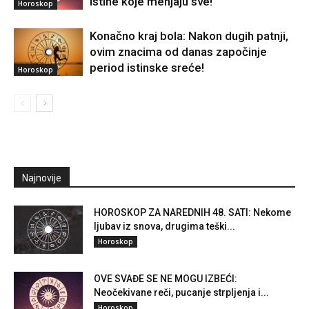
istine koje menjaju sve!
Horoskop
Konačno kraj bola: Nakon dugih patnji,
ovim znacima od danas započinje
period istinske sreće!
Horoskop
Najnovije
HOROSKOP ZA NAREDNIH 48. SATI: Nekome
ljubav iz snova, drugima teški...
Horoskop
OVE SVAĐE SE NE MOGU IZBEĆI:
Neočekivane reči, pucanje strpljenja i...
Horoskop