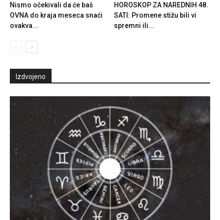
Nismo očekivali da će baš
HOROSKOP ZA NAREDNIH 48.
OVNA do kraja meseca snaći
SATI: Promene stižu bili vi
ovakva...
spremni ili...
Izdvojeno