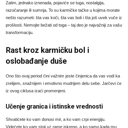
Zatim, jednako iznenada, pojaviće se tuga, nostalgija,
razočaranje ili sumnja. To su karmičke tačke u kojima morate
nešto razumeti: šta vas koči, šta vas boli i šta još uvek vuče iz
prošlosti. Nemojte bežati od toga – taj deo je najvažniji za vašu
transformaciju.
Rast kroz karmičku bol i
oslobađanje duše
Ono što ovaj period čini važnim jeste činjenica da vas vodi ka
zrelijem, snažnijem i emotivno mudrijem delu sebe. Jarčevi će
iz ovog ciklusa izaći promenjeni.
Učenje granica i istinske vrednosti
Shvatićete ko vam donosi mir, a ko vam crpi energiju.
Videćete ko vam stoji uz rame iskreno, a ko samo kada mu