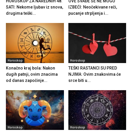
HOROSKOP ZA NAREDNIH 48.
OVE SVAĐE SE NE MOGU
SATI: Nekome ljubav iz snova,
IZBEĆI: Neočekivane reči,
drugima teški...
pucanje strpljenja i...
Horoskop
Horoskop
Konačno kraj bola: Nakon
TEŠKI RASTANCI SU PRED
dugih patnji, ovim znacima
NJIMA: Ovim znakovima će
od danas započinje...
srce biti u...
Horoskop
Horoskop