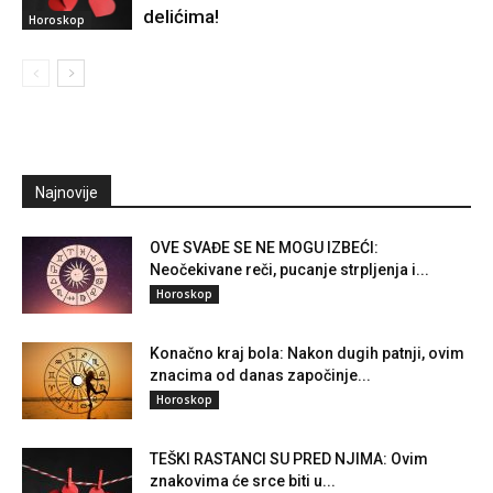
delićima!
Horoskop
Najnovije
OVE SVAĐE SE NE MOGU IZBEĆI:
Neočekivane reči, pucanje strpljenja i...
Horoskop
Konačno kraj bola: Nakon dugih patnji, ovim
znacima od danas započinje...
Horoskop
TEŠKI RASTANCI SU PRED NJIMA: Ovim
znakovima će srce biti u...