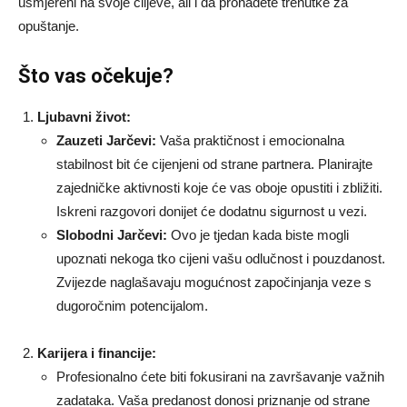
usmjereni na svoje ciljeve, ali i da pronađete trenutke za
opuštanje.
Što vas očekuje?
Ljubavni život:
Zauzeti Jarčevi:
Vaša praktičnost i emocionalna
stabilnost bit će cijenjeni od strane partnera. Planirajte
zajedničke aktivnosti koje će vas oboje opustiti i zbližiti.
Iskreni razgovori donijet će dodatnu sigurnost u vezi.
Slobodni Jarčevi:
Ovo je tjedan kada biste mogli
upoznati nekoga tko cijeni vašu odlučnost i pouzdanost.
Zvijezde naglašavaju mogućnost započinjanja veze s
dugoročnim potencijalom.
Karijera i financije:
Profesionalno ćete biti fokusirani na završavanje važnih
zadataka. Vaša predanost donosi priznanje od strane