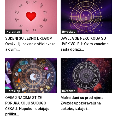
Horoskop
Horoskop
SUĐENI SU JEDNO DRUGOM:
JAVLJA SE NEKO KOGA SU
Ovakvu ljubav ne doživi svako,
UVEK VOLELI: Ovim znacima
a ovim...
sada dolazi...
Horoskop
Horoskop
OVIM ZNACIMA STIŽE
Mučni dani su pred njima:
PORUKA KOJU SU DUGO
Zvezde upozoravaju na
ČEKALI: Napokon dobijaju
sukobe, izdaje i...
priliku...