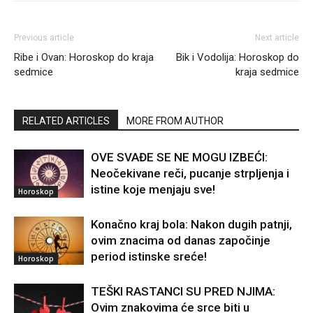
Previous article
Next article
Ribe i Ovan: Horoskop do kraja
Bik i Vodolija: Horoskop do
sedmice
kraja sedmice
RELATED ARTICLES
MORE FROM AUTHOR
OVE SVAĐE SE NE MOGU IZBEĆI:
Neočekivane reči, pucanje strpljenja i
istine koje menjaju sve!
Horoskop
Konačno kraj bola: Nakon dugih patnji,
ovim znacima od danas započinje
period istinske sreće!
Horoskop
TEŠKI RASTANCI SU PRED NJIMA:
Ovim znakovima će srce biti u