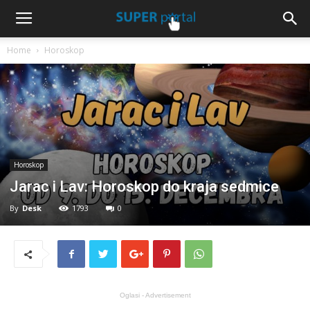
Home
Horoskop
Horoskop
Jarac i Lav: Horoskop do kraja sedmice
By
Desk
1793
0
Oglasi - Advertisement