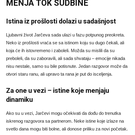
MENJA TOK SUDBINE
Istina iz prošlosti dolazi u sadašnjost
Ljubavni život Jarčeva sada ulazi u fazu potpunog preokreta.
Neko iz prošlosti vraća se sa istinom koju su dugo čekali, ali
koja će ih istovremeno i zaboleli. Možda su mislili da su
preboleli, da su zaboravili, ali sada shvataju – emocije nikada
nisu nestale, samo su bile potisnute. Jedan razgovor može da
otvori staru ranu, ali upravo ta rana je put do isceljenja.
Za one u vezi – istine koje menjaju
dinamiku
Ako su u vezi, Jarčevi mogu očekivati da dođu do trenutka
iskrenog razgovora sa partnerom. Neke istine koje izlaze na
svetlo dana mogu biti bolne, ali donose priliku za novi početak.