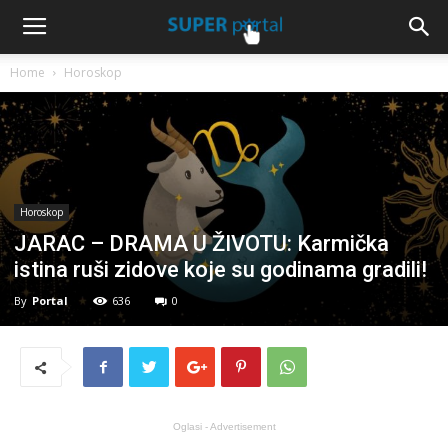
Home
Horoskop
Horoskop
JARAC – DRAMA U ŽIVOTU: Karmička
istina ruši zidove koje su godinama gradili!
By
Portal
636
0
Oglasi - Advertisement