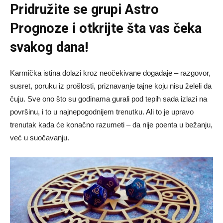
Pridružite se grupi
Astro
Prognoze
i otkrijte šta vas čeka
svakog dana!
Karmička istina dolazi kroz neočekivane događaje – razgovor,
susret, poruku iz prošlosti, priznavanje tajne koju nisu želeli da
čuju. Sve ono što su godinama gurali pod tepih sada izlazi na
površinu, i to u najnepogodnijem trenutku. Ali to je upravo
trenutak kada će konačno razumeti – da nije poenta u bežanju,
već u suočavanju.