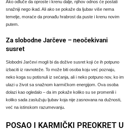
Ako odluče da oproste i krenu dalje, njihov odnos će postati
snažniji nego ikad. Ali ako se pokaže da ljubav više nema
temelje, moraće da pronađu hrabrost da puste i krenu novim
putem.
Za slobodne Jarčeve – neočekivani
susret
Slobodni Jarčevi mogli bi da dožive susret koji će ih potpuno
izbaciti iz ravnoteže. To može biti osoba koju već poznaju,
neko koga su potisnuli iz sećanja, ali i neko potpuno nov, ko im
ulazi u život sa snažnom karmičkom energijom. Ova osoba
dolazi kao ogledalo – da im pokaže koliko su se promenili i
koliko sada zaslužuju ljubav koja nije zasnovana na dužnosti,
već na istinskom razumevanju.
POSAO I KARMIČKI PREOKRET U