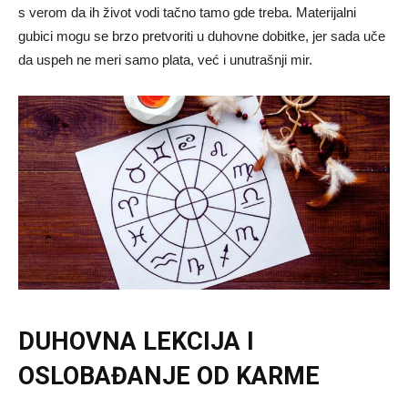
s verom da ih život vodi tačno tamo gde treba. Materijalni
gubici mogu se brzo pretvoriti u duhovne dobitke, jer sada uče
da uspeh ne meri samo plata, već i unutrašnji mir.
DUHOVNA LEKCIJA I
OSLOBAĐANJE OD KARME