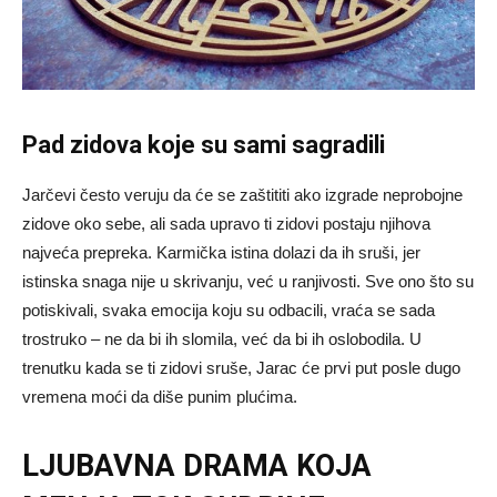
Pad zidova koje su sami sagradili
Jarčevi često veruju da će se zaštititi ako izgrade neprobojne
zidove oko sebe, ali sada upravo ti zidovi postaju njihova
najveća prepreka. Karmička istina dolazi da ih sruši, jer
istinska snaga nije u skrivanju, već u ranjivosti. Sve ono što su
potiskivali, svaka emocija koju su odbacili, vraća se sada
trostruko – ne da bi ih slomila, već da bi ih oslobodila. U
trenutku kada se ti zidovi sruše, Jarac će prvi put posle dugo
vremena moći da diše punim plućima.
LJUBAVNA DRAMA KOJA