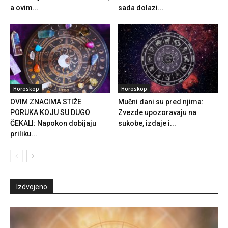
a ovim...
sada dolazi...
Horoskop
Horoskop
OVIM ZNACIMA STIŽE
Mučni dani su pred njima:
PORUKA KOJU SU DUGO
Zvezde upozoravaju na
ČEKALI: Napokon dobijaju
sukobe, izdaje i...
priliku...
Izdvojeno