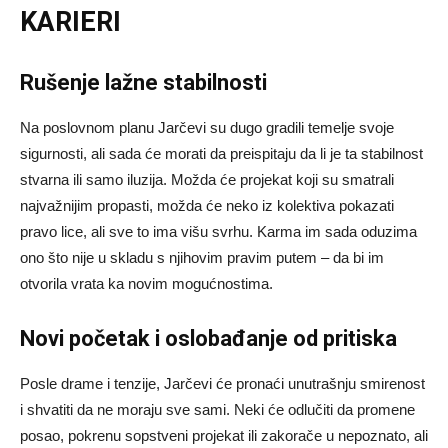
KARIERI
Rušenje lažne stabilnosti
Na poslovnom planu Jarčevi su dugo gradili temelje svoje
sigurnosti, ali sada će morati da preispitaju da li je ta stabilnost
stvarna ili samo iluzija. Možda će projekat koji su smatrali
najvažnijim propasti, možda će neko iz kolektiva pokazati
pravo lice, ali sve to ima višu svrhu. Karma im sada oduzima
ono što nije u skladu s njihovim pravim putem – da bi im
otvorila vrata ka novim mogućnostima.
Novi početak i oslobađanje od pritiska
Posle drame i tenzije, Jarčevi će pronaći unutrašnju smirenost
i shvatiti da ne moraju sve sami. Neki će odlučiti da promene
posao, pokrenu sopstveni projekat ili zakorače u nepoznato, ali