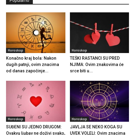
Popularno
Horoskop
Horoskop
Konačno kraj bola: Nakon
TEŠKI RASTANCI SU PRED
dugih patnji, ovim znacima
NJIMA: Ovim znakovima će
od danas započinje...
srce biti u...
Horoskop
Horoskop
SUĐENI SU JEDNO DRUGOM:
JAVLJA SE NEKO KOGA SU
Ovakvu ljubav ne doživi svako,
UVEK VOLELI: Ovim znacima