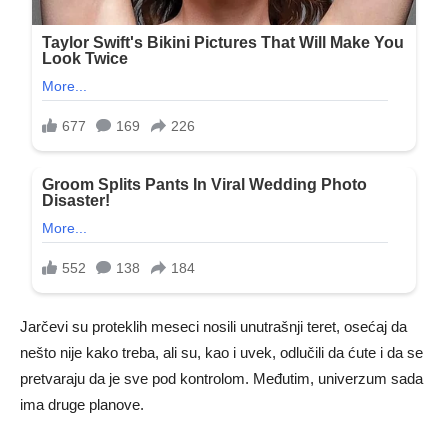
Jarčevi su proteklih meseci nosili unutrašnji teret, osećaj da
nešto nije kako treba, ali su, kao i uvek, odlučili da ćute i da se
pretvaraju da je sve pod kontrolom. Međutim, univerzum sada
ima druge planove.