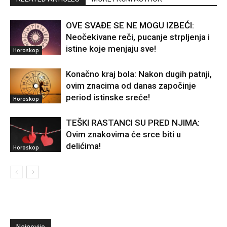
OVE SVAĐE SE NE MOGU IZBEĆI:
Neočekivane reči, pucanje strpljenja i
istine koje menjaju sve!
Horoskop
Konačno kraj bola: Nakon dugih patnji,
ovim znacima od danas započinje
period istinske sreće!
Horoskop
TEŠKI RASTANCI SU PRED NJIMA:
Ovim znakovima će srce biti u
delićima!
Horoskop