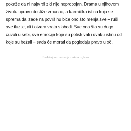
pokaže da ni najtvrđi zid nije neprobojan. Drama u njihovom
životu upravo dostiže vrhunac, a karmička istina koja se
sprema da izađe na površinu biće ono što menja sve – ruši
sve iluzije, ali i otvara vrata slobodi. Sve ono što su dugo
čuvali u sebi, sve emocije koje su potiskivali i svaku istinu od
koje su bežali – sada će morati da pogledaju pravo u oči.
Sadržaj se nastavlja nakon oglasa