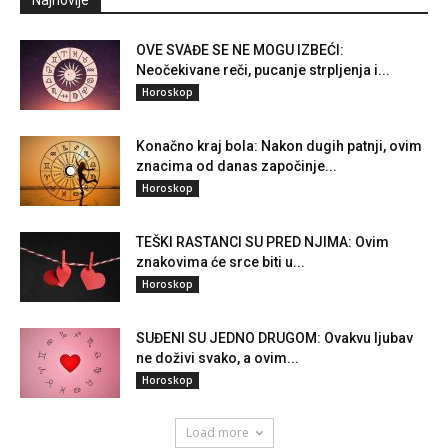
Najnovije
OVE SVAĐE SE NE MOGU IZBEĆI:
Neočekivane reči, pucanje strpljenja i...
Horoskop
Konačno kraj bola: Nakon dugih patnji, ovim
znacima od danas započinje...
Horoskop
TEŠKI RASTANCI SU PRED NJIMA: Ovim
znakovima će srce biti u...
Horoskop
SUĐENI SU JEDNO DRUGOM: Ovakvu ljubav
ne doživi svako, a ovim...
Horoskop
Load more