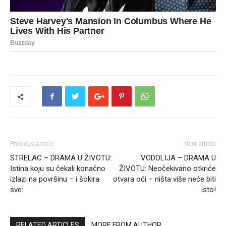
Previous article
Next article
STRELAC – DRAMA U ŽIVOTU:
VODOLIJA – DRAMA U
Istina koju su čekali konačno
ŽIVOTU: Neočekivano otkriće
izlazi na površinu – i šokira
otvara oči – ništa više neće biti
sve!
isto!
RELATED ARTICLES
MORE FROM AUTHOR