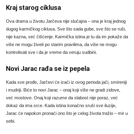
Kraj starog ciklusa
Ova drama u životu Jarčeva nije slučajna – ona je kraj jednog
dugog karmičkog ciklusa. Sve što sada gube, sve što se ruši,
nije kazna, već čišćenje. Karmička istina je tu da im pokaže da
više ne mogu živeti po starim pravilima, da više ne mogu
kontrolisati sve i da je vreme da veruju sudbini.
Novi Jarac rađa se iz pepela
Kada sve prođe, Jarčevi će izaći iz ovog perioda jači, smireniji
i mudriji. Biće to novi Jarac – onaj koji više ne gradi zidove,
već mostove. Onaj koji razume da slabost nije poraz, već
dokaz da ima srce. Kada istina konačno sruši sve iluzije,
Jarac će napokon pronaći ono što je celog života tražio – mir u
sebi.