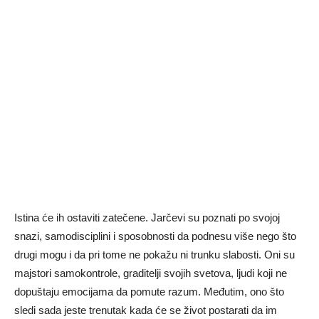
Istina će ih ostaviti zatečene. Jarčevi su poznati po svojoj
snazi, samodisciplini i sposobnosti da podnesu više nego što
drugi mogu i da pri tome ne pokažu ni trunku slabosti. Oni su
majstori samokontrole, graditelji svojih svetova, ljudi koji ne
dopuštaju emocijama da pomute razum. Međutim, ono što
sledi sada jeste trenutak kada će se život postarati da im