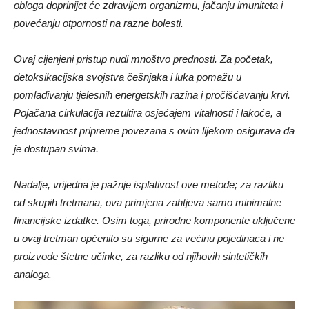
obloga doprinijet će zdravijem organizmu, jačanju imuniteta i
povećanju otpornosti na razne bolesti.
Ovaj cijenjeni pristup nudi mnoštvo prednosti. Za početak,
detoksikacijska svojstva češnjaka i luka pomažu u
pomlađivanju tjelesnih energetskih razina i pročišćavanju krvi.
Pojačana cirkulacija rezultira osjećajem vitalnosti i lakoće, a
jednostavnost pripreme povezana s ovim lijekom osigurava da
je dostupan svima.
Nadalje, vrijedna je pažnje isplativost ove metode; za razliku
od skupih tretmana, ova primjena zahtjeva samo minimalne
financijske izdatke. Osim toga, prirodne komponente uključene
u ovaj tretman općenito su sigurne za većinu pojedinaca i ne
proizvode štetne učinke, za razliku od njihovih sintetičkih
analoga.