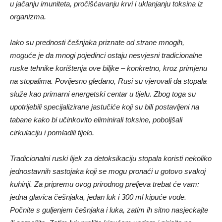
u jačanju imuniteta, pročišćavanju krvi i uklanjanju toksina iz
organizma.
Iako su prednosti češnjaka priznate od strane mnogih,
moguće je da mnogi pojedinci ostaju nesvjesni tradicionalne
ruske tehnike korištenja ove biljke – konkretno, kroz primjenu
na stopalima. Povijesno gledano, Rusi su vjerovali da stopala
služe kao primarni energetski centar u tijelu. Zbog toga su
upotrijebili specijalizirane jastučiće koji su bili postavljeni na
tabane kako bi učinkovito eliminirali toksine, poboljšali
cirkulaciju i pomladili tijelo.
Tradicionalni ruski lijek za detoksikaciju stopala koristi nekoliko
jednostavnih sastojaka koji se mogu pronaći u gotovo svakoj
kuhinji. Za pripremu ovog prirodnog preljeva trebat će vam:
jedna glavica češnjaka, jedan luk i 300 ml kipuće vode.
Počnite s guljenjem češnjaka i luka, zatim ih sitno nasjeckajte