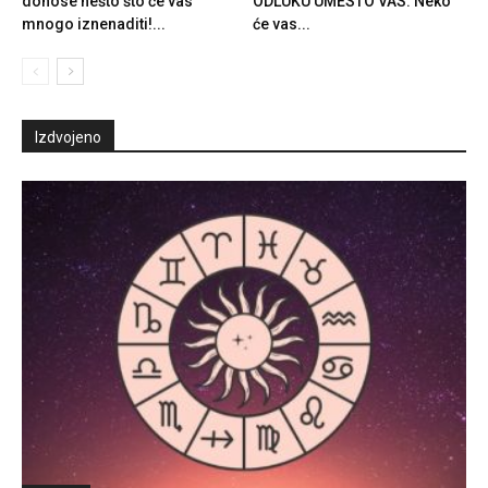
donose nešto što će vas
ODLUKU UMESTO VAS: Neko
mnogo iznenaditi!...
će vas...
Izdvojeno