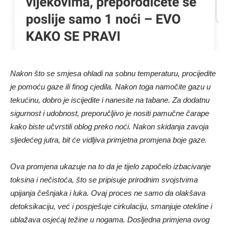
Nakon što se smjesa ohladi na sobnu temperaturu, procijedite
je pomoću gaze ili finog cjedila. Nakon toga namočite gazu u
tekućinu, dobro je iscijedite i nanesite na tabane. Za dodatnu
sigurnost i udobnost, preporučljivo je nositi pamučne čarape
kako biste učvrstili oblog preko noći. Nakon skidanja zavoja
sljedećeg jutra, bit će vidljiva primjetna promjena boje gaze.
Ova promjena ukazuje na to da je tijelo započelo izbacivanje
toksina i nečistoća, što se pripisuje prirodnim svojstvima
upijanja češnjaka i luka. Ovaj proces ne samo da olakšava
detoksikaciju, već i pospješuje cirkulaciju, smanjuje otekline i
ublažava osjećaj težine u nogama. Dosljedna primjena ovog