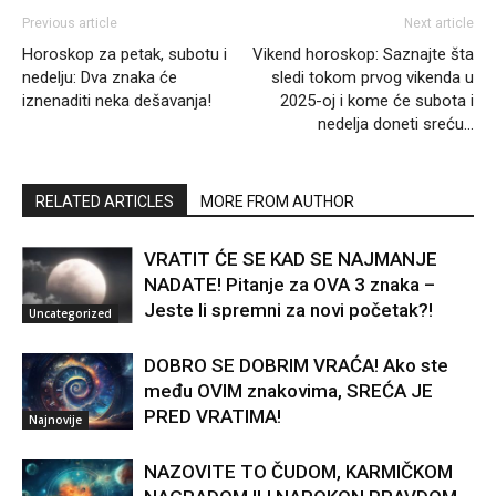
Previous article
Next article
Horoskop za petak, subotu i
Vikend horoskop: Saznajte šta
nedelju: Dva znaka će
sledi tokom prvog vikenda u
iznenaditi neka dešavanja!
2025-oj i kome će subota i
nedelja doneti sreću…
RELATED ARTICLES
MORE FROM AUTHOR
VRATIT ĆE SE KAD SE NAJMANJE
NADATE! Pitanje za OVA 3 znaka –
Jeste li spremni za novi početak?!
Uncategorized
DOBRO SE DOBRIM VRAĆA! Ako ste
među OVIM znakovima, SREĆA JE
PRED VRATIMA!
Najnovije
NAZOVITE TO ČUDOM, KARMIČKOM