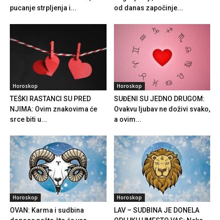
pucanje strpljenja i...
od danas započinje...
Horoskop
Horoskop
TEŠKI RASTANCI SU PRED
SUĐENI SU JEDNO DRUGOM:
NJIMA: Ovim znakovima će
Ovakvu ljubav ne doživi svako,
srce biti u...
a ovim...
Horoskop
Horoskop
OVAN: Karma i sudbina
LAV – SUDBINA JE DONELA