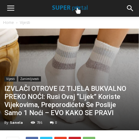
Home
Vijesti
Vijesti
Zanimljivosti
IZVLAČI OTROVE IZ TIJELA BUKVALNO
PREKO NOĆI: Rusi Ovaj “Lijek” Koriste
Vijekovima, Preporodićete Se Poslije
Samo 1 Noći – EVO KAKO SE PRAVI
By
Sanela
786
0