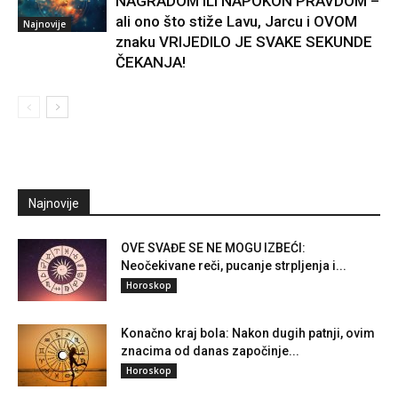
NAGRADOM ILI NAPOKON PRAVDOM –
ali ono što stiže Lavu, Jarcu i OVOM
Najnovije
znaku VRIJEDILO JE SVAKE SEKUNDE
ČEKANJA!
Najnovije
OVE SVAĐE SE NE MOGU IZBEĆI:
Neočekivane reči, pucanje strpljenja i...
Horoskop
Konačno kraj bola: Nakon dugih patnji, ovim
znacima od danas započinje...
Horoskop