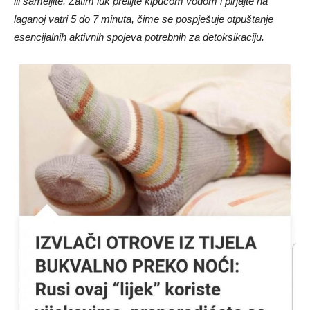
ili sameljite. Zatim luk prelijte kipućom vodom i pirjajte na
laganoj vatri 5 do 7 minuta, čime se pospješuje otpuštanje
esencijalnih aktivnih spojeva potrebnih za detoksikaciju.